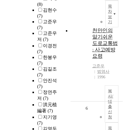
(8)
목
김현수
차
(7)
보
고준우
기
(7)
천만인의
고준우
알기쉬운
저
(7)
도로교통법
이경전
: 사고예방
(7)
요령
한봉우
(7)
고준우
김길조
법영사
(7)
1996
안진석
(7)
복
정연주
사/
저
(7)
대
洪元植
출
6
編著
(7)
신
지기영
청
(7)
목
김영두