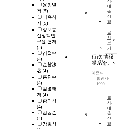
사/
윤형열
대
저
(5)
출
8
신
이윤식
청
저
(5)
정보통
목
신정책연
차
구원 편저
보
(5)
기
김철수
行政 情報
(4)
體系論 . 下
金哲洙
著
(4)
이윤식
홍관수
법영사
(4)
1990
김영래
저
(4)
복
황의창
사/
(4)
대
김동준
출
9
(4)
신
장효상
청