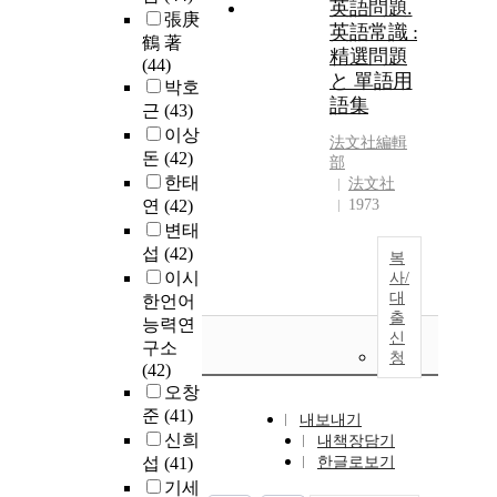
英語問題.
張庚
英語常識 :
鶴 著
精選問題
(44)
と 單語用
박호
語集
근
(43)
이상
法文社編輯
돈
(42)
部
한태
法文社
연
(42)
1973
변태
섭
(42)
복
이시
사/
대
한언어
출
능력연
신
구소
청
(42)
오창
준
(41)
내보내기
신희
내책장담기
섭
(41)
한글로보기
기세