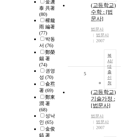
金連
(고등학교)
泰 共著
수학 : [법
(80)
문사]
權龍
雨 編著
법문사
(77)
법문사
박동
2007
서
(76)
鄭榮
복
錫 著
사/
(74)
대
권영
출
5
성
(70)
신
청
兪焄
著
(69)
(고등학교)
鄭東
기술가정 :
潤 著
[법문사]
(68)
성낙
법문사
인
(65)
법문사
2007
金俊
鎬 著