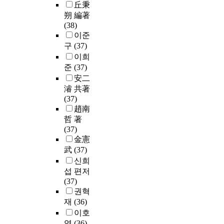
丘秉
朔 編著
(38)
이준
구
(37)
이희
준
(37)
安二
濬 共著
(37)
趙南
哲 著
(37)
金憲
武
(37)
신희
섭 편저
(37)
권혁
재
(36)
이호
영
(36)