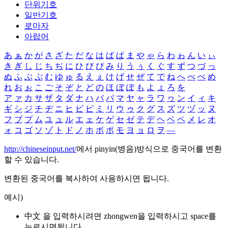
단위기호
일반기호
로마자
아랍어
あ
ぁ
か
が
さ
ざ
た
だ
な
は
ば
ぱ
ま
や
ゃ
ら
わ
ゎ
ん
い
ぃ
き
ぎ
し
じ
ち
ぢ
に
ひ
び
ぴ
み
り
う
ぅ
く
ぐ
す
ず
つ
づ
っ
ぬ
ふ
ぶ
ぷ
む
ゆ
ゅ
る
え
ぇ
け
げ
せ
ぜ
て
で
ね
へ
べ
ぺ
め
れ
お
ぉ
こ
ご
そ
ぞ
と
ど
の
ほ
ぼ
ぽ
も
よ
ょ
ろ
を
ア
ァ
カ
サ
ザ
タ
ダ
ナ
ハ
バ
パ
マ
ヤ
ャ
ラ
ワ
ヮ
ン
イ
ィ
キ
ギ
シ
ジ
チ
ヂ
ニ
ヒ
ビ
ピ
ミ
リ
ウ
ゥ
ク
グ
ス
ズ
ツ
ヅ
ッ
ヌ
フ
ブ
プ
ム
ユ
ュ
ル
エ
ェ
ケ
ゲ
セ
ゼ
テ
デ
ヘ
ベ
ペ
メ
レ
オ
ォ
コ
ゴ
ソ
ゾ
ト
ド
ノ
ホ
ボ
ポ
モ
ヨ
ョ
ロ
ヲ
―
http://chineseinput.net/
에서 pinyin(병음)방식으로 중국어를 변환
할 수 있습니다.
변환된 중국어를 복사하여 사용하시면 됩니다.
예시)
中文 을 입력하시려면
zhongwen
을 입력하시고 space를
누르시면됩니다.