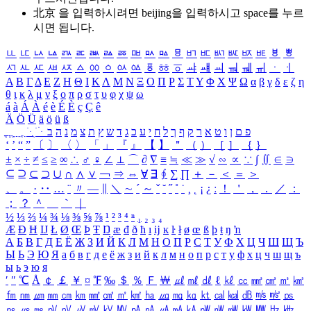
北京 을 입력하시려면
beijing
을 입력하시고 space를 누르
시면 됩니다.
ㅥ
ㅦ
ㅧ
ㅨ
ㅩ
ㅪ
ㅫ
ㅬ
ㅭ
ㅮ
ㅯ
ㅰ
ㅱ
ㅲ
ㅳ
ㅴ
ㅵ
ㅶ
ㅷ
ㅸ
ㅹ
ㅺ
ㅻ
ㅼ
ㅽ
ㅾ
ㅿ
ㆀ
ㆁ
ㆂ
ㆃ
ㆄ
ㆅ
ㆆ
ㆇ
ㆈ
ㆉ
ㆊ
ㆋ
ㆌ
ㆍ
ㆎ
Α
Β
Γ
Δ
Ε
Ζ
Η
Θ
Ι
Κ
Λ
Μ
Ν
Ξ
Ο
Π
Ρ
Σ
Τ
Υ
Φ
Χ
Ψ
Ω
α
β
γ
δ
ε
ζ
η
θ
ι
κ
λ
μ
ν
ξ
ο
π
ρ
σ
τ
υ
φ
χ
ψ
ω
á
à
Á
À
é
è
É
È
ç
Ç
ê
Ä
Ö
Ü
ä
ö
ü
ß
ְ
ֳ
ֲ
ֱ
ָ
ַ
ֵ
ֶ
ִ
ֹ
ּ
ֻ
ׂ
ׁ
ּ
ב
ה
נ
מ
צ
ת
ץ
ש
ד
ג
כ
ע
י
ח
ל
ך
ף
ק
ר
א
ט
ו
ן
ם
פ
‘
’
“
”
〔
〕
〈
〉
「
」
『
』
【
】
＂
（
）
［
］
｛
｝
±
×
÷
≠
≤
≥
∞
∴
♂
♀
∠
⊥
⌒
∂
∇
≡
≒
≪
≫
√
∽
∝
∵
∫
∬
∈
∋
⊆
⊇
⊂
⊃
∪
∩
∧
∨
￢
⇒
⇔
∀
∃
∮
∑
∏
＋
－
＜
＝
＞
、
。
·
‥
…
¨
〃
―
∥
＼
∼
´
～
ˇ
˘
˝
˚
˙
¸
˛
¡
¿
ː
！
＇
，
．
／
：
；
？
＾
＿
｀
｜
½
⅓
⅔
¼
¾
⅛
⅜
⅝
⅞
¹
²
³
⁴
ⁿ
₁
₂
₃
₄
Æ
Ð
Ħ
Ĳ
Ł
Ø
Œ
Þ
Ŧ
Ŋ
æ
đ
ð
ħ
ı
ĳ
ĸ
ŀ
ł
ø
œ
ß
þ
ŧ
ŋ
ŉ
А
Б
В
Г
Д
Е
Ё
Ж
З
И
Й
К
Л
М
Н
О
П
Р
С
Т
У
Ф
Х
Ц
Ч
Ш
Щ
Ъ
Ы
Ь
Э
Ю
Я
а
б
в
г
д
е
ё
ж
з
и
й
к
л
м
н
о
п
р
с
т
у
ф
х
ц
ч
ш
щ
ъ
ы
ь
э
ю
я
′
″
℃
Å
￠
￡
￥
¤
℉
‰
＄
％
Ｆ
￦
㎕
㎖
㎗
ℓ
㎘
㏄
㎣
㎤
㎥
㎦
㎙
㎚
㎛
㎜
㎝
㎞
㎟
㎠
㎡
㎢
㏊
㎍
㎎
㎏
㏏
㎈
㎉
㏈
㎧
㎨
㎰
㎱
㎲
㎳
㎴
㎵
㎶
㎷
㎸
㎹
㎀
㎁
㎂
㎃
㎄
㎺
㎻
㎽
㎾
㎿
㎐
㎑