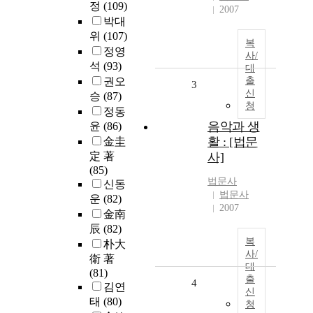
정
(109)
2007
박대
위
(107)
복
정영
사/
석
(93)
대
권오
출
3
신
승
(87)
청
정동
음악과 생
윤
(86)
활 : [법문
金圭
定 著
사]
(85)
법문사
신동
법문사
운
(82)
2007
金南
辰
(82)
복
朴大
사/
衛 著
대
(81)
출
4
김연
신
태
(80)
청