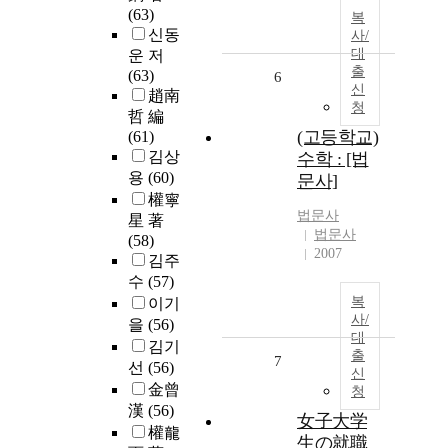
(63)
복
신동
사/
대
운 저
출
(63)
6
신
趙南
청
哲 編
(고등학교)
(61)
김상
수학 : [법
용
(60)
문사]
權寧
법문사
星 著
법문사
(58)
2007
김주
수
(57)
복
이기
사/
을
(56)
대
김기
출
7
선
(56)
신
金曾
청
漢
(56)
女子大学
權龍
生の就職