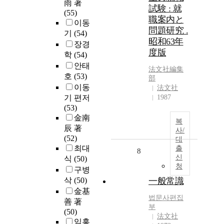
雨 著
試験 : 就
(55)
職案内と
이동
問題研究 .
기
(54)
昭和63年
장경
度版
학
(54)
안태
法文社編集
호
(53)
部
이동
法文社
기 편저
1987
(53)
金南
복
辰 著
사/
(52)
대
최대
출
8
신
식
(50)
청
구병
삭
(50)
一般常識
金基
법문사편집
善 著
부
(50)
法文社
임홍