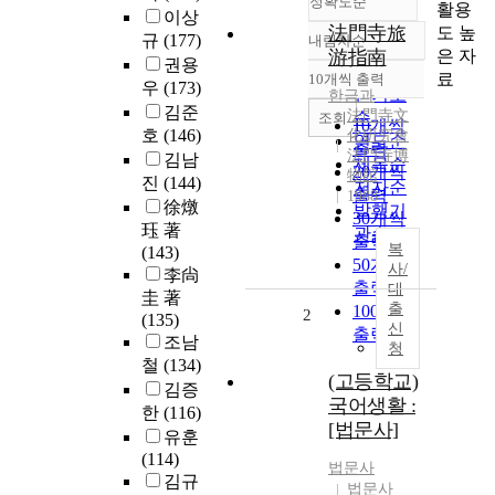
정확도순
활용
이상
法門寺旅
도 높
규
(177)
내림차순
정확도
은 자
游指南
권용
순
료
10개씩 출력
내림차순
우
(173)
인기도
한금과
김준
法門寺文
순
조회
10개씩
호
(146)
化硏究會
연도순
출력
法門寺博
김남
제목순
20개씩
物館
진
(144)
저자순
출력
1988
徐燉
발행기
30개씩
珏 著
관순
출력
복
(143)
50개씩
사/
李尙
출력
대
圭 著
출
100개씩
2
(135)
신
출력
조남
청
철
(134)
(고등학교)
김증
국어생활 :
한
(116)
[법문사]
유훈
(114)
법문사
김규
법문사