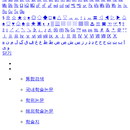
㎒
㎓
㎔
Ω
㏀
㏁
㎊
㎋
㎌
㏖
㏅
㎭
㎮
㎯
㏛
㎩
㎪
㎫
㎬
㏝
㏐
㏓
㏃
㏉
㏜
㏆
§
※
☆
★
○
●
◎
◇
◆
□
■
△
▽
→
←
↑
↓
↔
〓
◁
◀
▷
▶
♤
♠
♡
♥
♧
♣
⊙
◈
▣
◐
◑
▒
▤
▥
▨
▧
▦
▩
♨
☏
☎
☜
☞
¶
†
‡
↕
↗
↙
↖
↘
♭
♩
♪
♬
㉿
㈜
№
㏇
™
㏂
㏘
℡
＃
＆
＊
＠
ª
º
ⅰ
ⅱ
ⅲ
ⅳ
ⅴ
ⅵ
ⅶ
ⅷ
ⅸ
ⅹ
Ⅰ
Ⅱ
Ⅲ
Ⅳ
Ⅴ
Ⅵ
Ⅶ
Ⅷ
Ⅸ
Ⅹ
ا
ب
ت
ث
ج
ح
خ
د
ذ
ر
ز
س
ش
ص
ض
ط
ظ
ع
غ
ف
ق
ک
ل
م
ن
ه
و
ی
닫기
통합검색
국내학술논문
학위논문
해외학술논문
학술지