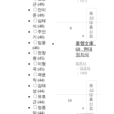
1973
근
(49)
안이
복
준
(49)
사/
심태
대
식
(48)
출
9
주인
신
청
기
(46)
임웅
葦聲文庫 .
(46)
68 , 현대
전창
정치석
원
(45)
이형
법문사
法文社
국
(45)
1960
곽윤
직
(44)
김태
복
사/
성
(44)
대
유호
출
10
근
(44)
신
정종
청
암
(44)