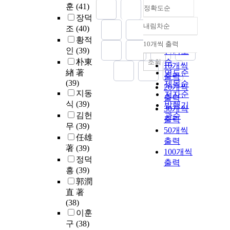
훈
(41)
정확도순
장덕
내림차순
조
(40)
정확도
황적
순
10개씩 출력
내림차순
인
(39)
인기도
朴東
순
조회
10개씩
緖 著
연도순
출력
(39)
제목순
20개씩
지동
저자순
출력
식
(39)
발행기
30개씩
김헌
관순
출력
무
(39)
50개씩
任雄
출력
著
(39)
100개씩
정덕
출력
흥
(39)
郭潤
直 著
(38)
이훈
구
(38)