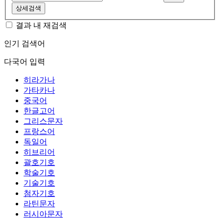
상세검색
결과 내 재검색
인기 검색어
다국어 입력
히라가나
가타카나
중국어
한글고어
그리스문자
프랑스어
독일어
히브리어
괄호기호
학술기호
기술기호
첨자기호
라틴문자
러시아문자