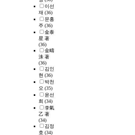
이선
재
(36)
문홍
주
(36)
金泰
星 著
(36)
金疇
洙 著
(36)
김인
현
(36)
박천
오
(35)
윤선
희
(34)
李氣
乙 著
(34)
김정
호
(34)