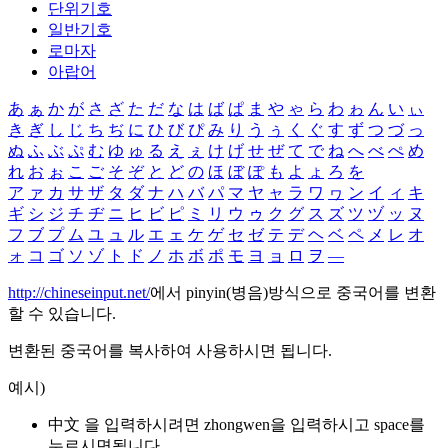
단위기호
일반기호
로마자
아랍어
あ
ぁ
か
が
さ
ざ
た
だ
な
は
ば
ぱ
ま
や
ゃ
ら
わ
ゎ
ん
い
ぃ
き
ぎ
し
じ
ち
ぢ
に
ひ
び
ぴ
み
り
う
ぅ
く
ぐ
す
ず
つ
づ
っ
ぬ
ふ
ぶ
ぷ
む
ゆ
ゅ
る
え
ぇ
け
げ
せ
ぜ
て
で
ね
へ
べ
ぺ
め
れ
お
ぉ
こ
ご
そ
ぞ
と
ど
の
ほ
ぼ
ぽ
も
よ
ょ
ろ
を
ア
ァ
カ
サ
ザ
タ
ダ
ナ
ハ
バ
パ
マ
ヤ
ャ
ラ
ワ
ヮ
ン
イ
ィ
キ
ギ
シ
ジ
チ
ヂ
ニ
ヒ
ビ
ピ
ミ
リ
ウ
ゥ
ク
グ
ス
ズ
ツ
ヅ
ッ
ヌ
フ
ブ
プ
ム
ユ
ュ
ル
エ
ェ
ケ
ゲ
セ
ゼ
テ
デ
ヘ
ベ
ペ
メ
レ
オ
ォ
コ
ゴ
ソ
ゾ
ト
ド
ノ
ホ
ボ
ポ
モ
ヨ
ョ
ロ
ヲ
―
http://chineseinput.net/
에서 pinyin(병음)방식으로 중국어를 변환
할 수 있습니다.
변환된 중국어를 복사하여 사용하시면 됩니다.
예시)
中文 을 입력하시려면
zhongwen
을 입력하시고 space를
누르시면됩니다.