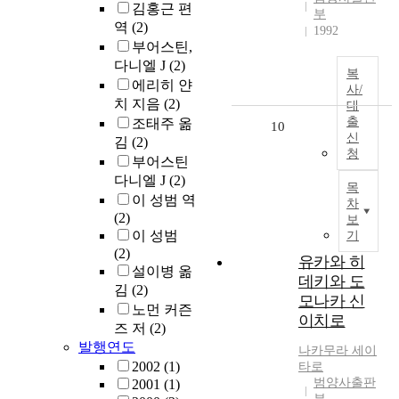
김홍근 편
부
역
(2)
1992
부어스틴,
다니엘 J
(2)
복
에리히 얀
사/
치 지음
(2)
대
출
조태주 옮
10
신
김
(2)
청
부어스틴
다니엘 J
(2)
목
이 성범 역
차
(2)
보
이 성범
기
(2)
유카와 히
설이병 옮
데키와 도
김
(2)
모나카 신
노먼 커즌
이치로
즈 저
(2)
발행연도
나카무라 세이
2002
(1)
타로
범양사출판
2001
(1)
부