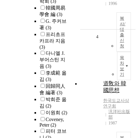
학회
(3)
1996
韓國周易
學會 編
(3)
복
G. 주커브
사/
著
(3)
대
프리초프
출
4
카프라 지음
신
청
(3)
다니엘 J.
목
부어스틴 지
차
음
(3)
보
李成範 옮
기
김
(3)
道敎와 韓
回歸同人
國思想
會 編著
(3)
박희준 옮
한국도교사상
김
(2)
연구회
汎洋社出版
이원희
(2)
部
Coveney,
1987
Peter
(2)
피터 코브
니
(2)
복