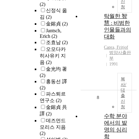
신
(2)
청
신정식 옮
탁월한 智
김
(2)
慧 : 비범한
金鎔貞
(2)
인물들과의
Jantsch,
Erich
(2)
대화
조효남
(2)
Capra, Fritjof
오모다카
범양사출판
히사유키 지
부
음
(2)
1991
金光均 著
(2)
복
홍동선 譯
사/
(2)
대
파스퇴르
출
8
연구소
(2)
신
金鎔貞 共
청
譯
(2)
수학 분야
데즈먼드
에서의 발
모리스 지음
명의 심리
(2)
학