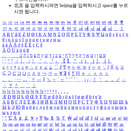
北京 을 입력하시려면
beijing
을 입력하시고 space를 누르
시면 됩니다.
ㅥ
ㅦ
ㅧ
ㅨ
ㅩ
ㅪ
ㅫ
ㅬ
ㅭ
ㅮ
ㅯ
ㅰ
ㅱ
ㅲ
ㅳ
ㅴ
ㅵ
ㅶ
ㅷ
ㅸ
ㅹ
ㅺ
ㅻ
ㅼ
ㅽ
ㅾ
ㅿ
ㆀ
ㆁ
ㆂ
ㆃ
ㆄ
ㆅ
ㆆ
ㆇ
ㆈ
ㆉ
ㆊ
ㆋ
ㆌ
ㆍ
ㆎ
Α
Β
Γ
Δ
Ε
Ζ
Η
Θ
Ι
Κ
Λ
Μ
Ν
Ξ
Ο
Π
Ρ
Σ
Τ
Υ
Φ
Χ
Ψ
Ω
α
β
γ
δ
ε
ζ
η
θ
ι
κ
λ
μ
ν
ξ
ο
π
ρ
σ
τ
υ
φ
χ
ψ
ω
á
à
Á
À
é
è
É
È
ç
Ç
ê
Ä
Ö
Ü
ä
ö
ü
ß
ְ
ֳ
ֲ
ֱ
ָ
ַ
ֵ
ֶ
ִ
ֹ
ּ
ֻ
ׂ
ׁ
ּ
ב
ה
נ
מ
צ
ת
ץ
ש
ד
ג
כ
ע
י
ח
ל
ך
ף
ק
ר
א
ט
ו
ן
ם
פ
‘
’
“
”
〔
〕
〈
〉
「
」
『
』
【
】
＂
（
）
［
］
｛
｝
±
×
÷
≠
≤
≥
∞
∴
♂
♀
∠
⊥
⌒
∂
∇
≡
≒
≪
≫
√
∽
∝
∵
∫
∬
∈
∋
⊆
⊇
⊂
⊃
∪
∩
∧
∨
￢
⇒
⇔
∀
∃
∮
∑
∏
＋
－
＜
＝
＞
、
。
·
‥
…
¨
〃
―
∥
＼
∼
´
～
ˇ
˘
˝
˚
˙
¸
˛
¡
¿
ː
！
＇
，
．
／
：
；
？
＾
＿
｀
｜
½
⅓
⅔
¼
¾
⅛
⅜
⅝
⅞
¹
²
³
⁴
ⁿ
₁
₂
₃
₄
Æ
Ð
Ħ
Ĳ
Ł
Ø
Œ
Þ
Ŧ
Ŋ
æ
đ
ð
ħ
ı
ĳ
ĸ
ŀ
ł
ø
œ
ß
þ
ŧ
ŋ
ŉ
А
Б
В
Г
Д
Е
Ё
Ж
З
И
Й
К
Л
М
Н
О
П
Р
С
Т
У
Ф
Х
Ц
Ч
Ш
Щ
Ъ
Ы
Ь
Э
Ю
Я
а
б
в
г
д
е
ё
ж
з
и
й
к
л
м
н
о
п
р
с
т
у
ф
х
ц
ч
ш
щ
ъ
ы
ь
э
ю
я
′
″
℃
Å
￠
￡
￥
¤
℉
‰
＄
％
Ｆ
￦
㎕
㎖
㎗
ℓ
㎘
㏄
㎣
㎤
㎥
㎦
㎙
㎚
㎛
㎜
㎝
㎞
㎟
㎠
㎡
㎢
㏊
㎍
㎎
㎏
㏏
㎈
㎉
㏈
㎧
㎨
㎰
㎱
㎲
㎳
㎴
㎵
㎶
㎷
㎸
㎹
㎀
㎁
㎂
㎃
㎄
㎺
㎻
㎽
㎾
㎿
㎐
㎑