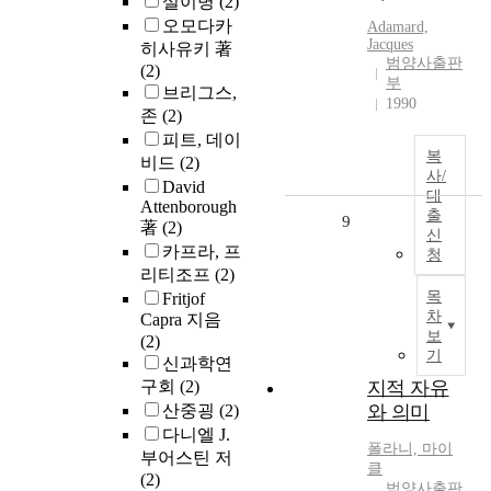
설이병
(2)
오모다카
Adamard,
Jacques
히사유키 著
범양사출판
(2)
부
브리그스,
1990
존
(2)
피트, 데이
복
비드
(2)
사/
David
대
Attenborough
출
9
著
(2)
신
카프라, 프
청
리티조프
(2)
목
Fritjof
차
Capra 지음
보
(2)
기
신과학연
구회
(2)
지적 자유
산중굉
(2)
와 의미
다니엘 J.
폴라니, 마이
부어스틴 저
클
(2)
범양사출판