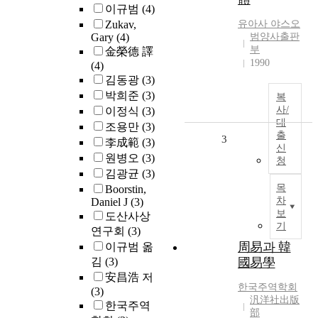
이규범
(4)
Zukav,
유아사 야스오
Gary
(4)
범양사출판
부
金榮德 譯
1990
(4)
김동광
(3)
박희준
(3)
복
사/
이정식
(3)
대
조용만
(3)
출
3
李成範
(3)
신
원병오
(3)
청
김광균
(3)
목
Boorstin,
차
Daniel J
(3)
보
도산사상
기
연구회
(3)
周易과 韓
이규범 옮
김
(3)
國易學
安昌浩 저
한국주역학회
(3)
汎洋社出版
한국주역
部