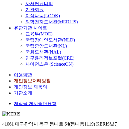
사서커뮤니티
기관회원
지식나눔(LOOK)
의학전자도서관(MEDLIS)
유관기관 사이트
교육부(MOE)
국립장애인도서관(NLD)
국립중앙도서관(NL)
국회도서관(NAL)
연구윤리정보포털(CRE)
사이언스온 (ScienceON)
이용약관
개인정보처리방침
개인정보 재동의
기관소개
저작물 게시중단요청
41061 대구광역시 동구 동내로 64(동내동1119) KERIS빌딩