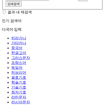
상세검색
결과 내 재검색
인기 검색어
다국어 입력
히라가나
가타카나
중국어
한글고어
그리스문자
프랑스어
독일어
히브리어
괄호기호
학술기호
기술기호
첨자기호
라틴문자
러시아문자