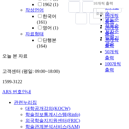
순
10개씩 출력
1962
(1)
내림차순
인기도
작성언어
순
조회
10개씩
한국어
연도순
출력
(161)
제목순
20개씩
영어
(1)
저자순
출력
자료형태
발행기
30개씩
단행본
관순
출력
(164)
50개씩
오늘 본 자료
출력
100개씩
출력
고객센터 (평일: 09:00~18:00)
1599-3122
ARS 번호안내
관련누리집
대학공개강의(KOCW)
학술정보통계시스템(Rinfo)
외국학술지지원센터(FRIC)
학술관계분석서비스(SAM)