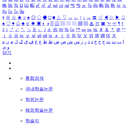
㎒
㎓
㎔
Ω
㏀
㏁
㎊
㎋
㎌
㏖
㏅
㎭
㎮
㎯
㏛
㎩
㎪
㎫
㎬
㏝
㏐
㏓
㏃
㏉
㏜
㏆
§
※
☆
★
○
●
◎
◇
◆
□
■
△
▽
→
←
↑
↓
↔
〓
◁
◀
▷
▶
♤
♠
♡
♥
♧
♣
⊙
◈
▣
◐
◑
▒
▤
▥
▨
▧
▦
▩
♨
☏
☎
☜
☞
¶
†
‡
↕
↗
↙
↖
↘
♭
♩
♪
♬
㉿
㈜
№
㏇
™
㏂
㏘
℡
＃
＆
＊
＠
ª
º
ⅰ
ⅱ
ⅲ
ⅳ
ⅴ
ⅵ
ⅶ
ⅷ
ⅸ
ⅹ
Ⅰ
Ⅱ
Ⅲ
Ⅳ
Ⅴ
Ⅵ
Ⅶ
Ⅷ
Ⅸ
Ⅹ
ا
ب
ت
ث
ج
ح
خ
د
ذ
ر
ز
س
ش
ص
ض
ط
ظ
ع
غ
ف
ق
ک
ل
م
ن
ه
و
ی
닫기
통합검색
국내학술논문
학위논문
해외학술논문
학술지