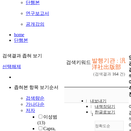
단행본
연구보고서
공개강의
home
단행본
검색결과 좁혀 보기
발행기관 : 汎
검색키워드
洋社出版部
선택해제
(검색결과
164
건)
좁혀본 항목 보기순서
검색량순
내보내기
가나다순
내책장담기
저자
한글로보기
1
이성범
(13)
정확도순
Capra,