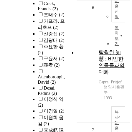
대
Crick,
출
6
Francis
(2)
신
조태주
(2)
청
카프라, 프
리초프
(2)
목
차
신중섭
(2)
보
김광태
(2)
기
주요한 著
탁월한 知
(2)
구윤서
(2)
慧 : 비범한
譯者
(2)
인물들과의
대화
Attenborough,
David
(2)
Capra, Fritjof
범양사출판
Desai,
부
Padma
(2)
1993
이정식 역
(2)
이경일
(2)
복
이원희 옮
사/
대
김
(2)
출
7
李成範 譯