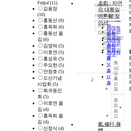
Fritjof
(11)
초힘 : 자연
내림차순
정확도
김용정
의 대통일
순
(10)
10개씩 출력
이론을 찾
내림차순
인기도
홍동선
(9)
아서
순
조회
홍욱희
(6)
10개씩
연도순
Davies, Paul
홍동선 옮
출력
범양사출판
제목순
김
(6)
20개씩
부
저자순
김영덕
(5)
출력
1994
발행기
이호연
(5)
30개씩
관순
출력
홍성유
(5)
복
50개씩
주요한
(5)
사/
출력
안창호
(5)
대
100개씩
도산기념
출
2
출력
신
사업회
(5)
청
회귀동인
회
(5)
목
이호연 옮
차
김
(4)
보
홍욱희 옮
기
김
(4)
氣.修行.身
신정식
(4)
體