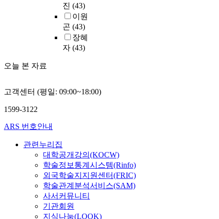
와
고
자
하
발
N
대
진
(43)
환
다
동
P
있
의
게
하
e
에
경
이원
.
시
A
다
인
반
고
e
들
에
곤
(43)
현
에
C
.
식
응
있
d
어
대
장혜
재
부
S
본
을
하
고
s
새
한
자
(43)
한
적
를
연
보
고
애
)
로
관
국
합
이
구
다
저
플
에
운
심
오늘 본 자료
의
한
용
는
심
가
리
초
제
이
학
목
하
위
층
형
케
점
작
더
생
표
여
에
적
고객센터 (평일: 09:00~18:00)
개
이
을
기
욱
부
설
자
제
으
인
션
두
술
높
종
정
료
1599-3122
시
로
카
스
고
의
아
합
은
를
된
확
페
토
,
발
진
ARS 번호안내
전
교
수
문
인
를
어
전
달
것
형
육
집
제
하
선
에
공
로
으
관련누리집
제
과
하
점
여
호
등
분
인
로
대학공개강의(KOCW)
도
정
고
을
앞
하
록
야
해
조
학술정보통계시스템(Rinfo)
는
과
E
해
으
는
되
별
서
사
외국학술지지원센터(FRIC)
학
평
x
소
로
특
어
특
접
되
학술관계분석서비스(SAM)
생
가
c
하
의
성
있
수
시
었
부
방
사서커뮤니티
e
고
프
을
다
영
는
다
를
법
기관회원
l
대
로
보
.
역
형
.
중
의
2
지식나눔(LOOK)
학
그
인
우
에