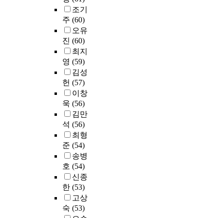
시
조
를
통
탕
에
프
조기
검
게
제
나
건
거
해
으
편
로
정
접
주
(60)
로
머
이
듭
프
로
중
그
,
속
대
그
오유
나
해
로
내
되
램
교
해
학
에
진
(60)
교
왔
그
원
게
(
차
실
수
문
육
최지
다
램
하
하
D
분
시
준
양
환
영
(59)
.
의
는
고
E
석
간
의
을
경
김성
문
환
,
I
을
다
전
정
이
헌
(57)
현
제
자
둘
P
실
양
공
교
좋
이창
재
점
들
째
)
시
한
영
하
은
한
을
욱
(56)
의
,
’
하
정
역
고
곳
국
발
내
김만
대
을
였
보
을
섬
그
과
견
원
석
(56)
학
실
다
를
심
세
리
몽
하
요
의
최형
시
.
얻
화
하
고
골
고
인
성
하
준
(54)
연
을
하
게
대
의
더
및
격
여
구
수
송병
여
손
단
학
나
향
과
학
결
있
학
호
(54)
으
위
생
은
후
무
생
과
다
습
로
신종
아
선
프
치
관
들
,
.
하
그
한
(53)
파
발
로
과
한
의
M
도
고
렸
트
고상
을
그
병
단
학
B
서
,
으
등
숙
(53)
위
램
원
순
습
T
관
졸
며
이