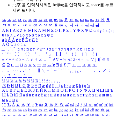
北京 을 입력하시려면
beijing
을 입력하시고 space를 누르
시면 됩니다.
ㅥ
ㅦ
ㅧ
ㅨ
ㅩ
ㅪ
ㅫ
ㅬ
ㅭ
ㅮ
ㅯ
ㅰ
ㅱ
ㅲ
ㅳ
ㅴ
ㅵ
ㅶ
ㅷ
ㅸ
ㅹ
ㅺ
ㅻ
ㅼ
ㅽ
ㅾ
ㅿ
ㆀ
ㆁ
ㆂ
ㆃ
ㆄ
ㆅ
ㆆ
ㆇ
ㆈ
ㆉ
ㆊ
ㆋ
ㆌ
ㆍ
ㆎ
Α
Β
Γ
Δ
Ε
Ζ
Η
Θ
Ι
Κ
Λ
Μ
Ν
Ξ
Ο
Π
Ρ
Σ
Τ
Υ
Φ
Χ
Ψ
Ω
α
β
γ
δ
ε
ζ
η
θ
ι
κ
λ
μ
ν
ξ
ο
π
ρ
σ
τ
υ
φ
χ
ψ
ω
á
à
Á
À
é
è
É
È
ç
Ç
ê
Ä
Ö
Ü
ä
ö
ü
ß
ְ
ֳ
ֲ
ֱ
ָ
ַ
ֵ
ֶ
ִ
ֹ
ּ
ֻ
ׂ
ׁ
ּ
ב
ה
נ
מ
צ
ת
ץ
ש
ד
ג
כ
ע
י
ח
ל
ך
ף
ק
ר
א
ט
ו
ן
ם
פ
‘
’
“
”
〔
〕
〈
〉
「
」
『
』
【
】
＂
（
）
［
］
｛
｝
±
×
÷
≠
≤
≥
∞
∴
♂
♀
∠
⊥
⌒
∂
∇
≡
≒
≪
≫
√
∽
∝
∵
∫
∬
∈
∋
⊆
⊇
⊂
⊃
∪
∩
∧
∨
￢
⇒
⇔
∀
∃
∮
∑
∏
＋
－
＜
＝
＞
、
。
·
‥
…
¨
〃
―
∥
＼
∼
´
～
ˇ
˘
˝
˚
˙
¸
˛
¡
¿
ː
！
＇
，
．
／
：
；
？
＾
＿
｀
｜
½
⅓
⅔
¼
¾
⅛
⅜
⅝
⅞
¹
²
³
⁴
ⁿ
₁
₂
₃
₄
Æ
Ð
Ħ
Ĳ
Ł
Ø
Œ
Þ
Ŧ
Ŋ
æ
đ
ð
ħ
ı
ĳ
ĸ
ŀ
ł
ø
œ
ß
þ
ŧ
ŋ
ŉ
А
Б
В
Г
Д
Е
Ё
Ж
З
И
Й
К
Л
М
Н
О
П
Р
С
Т
У
Ф
Х
Ц
Ч
Ш
Щ
Ъ
Ы
Ь
Э
Ю
Я
а
б
в
г
д
е
ё
ж
з
и
й
к
л
м
н
о
п
р
с
т
у
ф
х
ц
ч
ш
щ
ъ
ы
ь
э
ю
я
′
″
℃
Å
￠
￡
￥
¤
℉
‰
＄
％
Ｆ
￦
㎕
㎖
㎗
ℓ
㎘
㏄
㎣
㎤
㎥
㎦
㎙
㎚
㎛
㎜
㎝
㎞
㎟
㎠
㎡
㎢
㏊
㎍
㎎
㎏
㏏
㎈
㎉
㏈
㎧
㎨
㎰
㎱
㎲
㎳
㎴
㎵
㎶
㎷
㎸
㎹
㎀
㎁
㎂
㎃
㎄
㎺
㎻
㎽
㎾
㎿
㎐
㎑