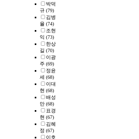
식
교
대
되
박덕
프
조
사
기
아
서
을
실
학
고
규
(79)
로
사
행
위
있
히
채
관
교
있
그
김병
를
정
해
다
변
택
찰
치
다
램
실
도
율
(74)
대
.
해
해
등
과
.
혹
시
연
학
외
조현
왔
왔
을
대
이
은
하
동
들
국
익
(73)
다
다
통
학
러
영
였
되
이
의
.
한상
.
한
부
한
어
으
어
학
경
즉
길
(70)
몽
프
속
현
집
며
대
생
우
1
이광
골
로
치
실
중
,
학
들
는
9
주
(69)
은
그
과
은
교
수
생
의
가
7
정윤
무
램
병
대
육
집
활
의
문
0
시
평
세
(68)
원
학
등
된
에
사
의
년
험
가
에
이대
교
을
자
도
소
문
대
제
결
내
현
(68)
주
시
료
활
통
장
에
로
과
원
변
배성
행
는
용
능
이
는
시
를
한
의
하
만
(68)
S
되
력
나
도
작
통
신
대
고
P
고
표경
을
풍
심
하
해
환
학
있
S
있
향
현
(67)
경
에
여
그
의
촌
는
S
다
상
,
김혜
근
대
효
연
이
추
2
.
시
신
정
(67)
접
학
과
령
,
세
7
특
키
화
한
이호
별
성