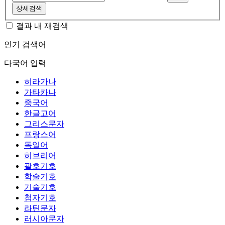
상세검색
결과 내 재검색
인기 검색어
다국어 입력
히라가나
가타카나
중국어
한글고어
그리스문자
프랑스어
독일어
히브리어
괄호기호
학술기호
기술기호
첨자기호
라틴문자
러시아문자