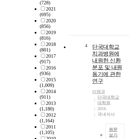
고
(728)
점
I
등
2021
을
m
교
(695)
찾
m
육
2020
아
e
인
(856)
내
r
구
2019
고
s
(816)
의
,
i
2018
증
4
단국대학교
더
o
(801)
가
치과병원에
나
n
2017
와
내원한 신환
(917)
아
P
대
분포 및 내원
2016
가
r
학
(936)
동기에 관한
한
o
교
2015
연구
국
g
육
(1,009)
서
r
의
2014
이명규
울
a
대
(911)
단국대학교
대
m
중
2013
대학원
학
:
화
(1,180)
2016
교
D
로
국내석사
2012
와
E
인
(1,164)
단
I
해
2011
원문
국
P
질
(1,105)
보기
대
)
적
2010