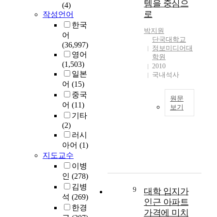
과
현
템을 중심으
영
이
에
(4)
이
한
진
대
어
로
를
작성언어
맞
후
프
료
학
교
통
게
한국
부
로
를
촌
박지원
육
해
제
어
터
그
위
단국대학교
은
의
특
품
(36,997)
대
램
정보미디어대
해
대
중
정
이
영어
학원
학
이
내
학
요
성
만
(1,503)
2010
별
다
원
캠
성
격
들
일본
국내석사
단
.
하
퍼
을
유
어
어
(15)
독
본
였
스
인
형
져
중국
시
논
던
내
원문
식
을
왔
어
(11)
험
문
치
보기
부
한
고
다
기타
제
에
과
와
많
객
최
.
(2)
도
서
병
외
은
으
근
조
러시
로
는
원
부
대
로
스
선
아어
(1)
시
이
의
를
학
설
마
조
작
프
지도교수
신
유
생
정
트
의
하
로
환
이병
기
들
하
폰
청
여
그
의
인
(278)
적
이
는
시
화
대
램
내
으
김병
고
커
장
백
9
대학 입지가
학
을
원
로
비
석
(269)
피
이
자
인근 아파트
입
대
동
연
용
전
급
한경
도
가격에 미치
학
상
기
결
의
문
성