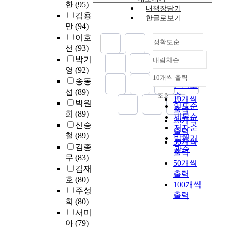
을
스
.
램
고
한
(95)
소
력
에
내책장담기
원
인
보
에
이
에
장
득
김용
시
대
한글로보기
도
존
완
재
러
서
식
증
만
(94)
험
한
늘
립
하
학
한
는
성
가
이호
,
학
어
에
고
정확도순
중
스
국
내
가
선
(93)
학
생
날
의
자
인
마
제
지
지
생
중
박기
것
내림차순
존
많
건
트
정확도
화
는
속
부
심
영
(92)
으
하
은
축
폰
의
순
기
되
10개씩 출력
중
의
로
송동
내림차순
고
대
학
애
과
원
인기도
면
심
다
기
있
섭
(89)
학
과
플
정
을
순
조회
서
10개씩
의
면
대
어
들
박원
학
리
에
강
연도순
국
출력
학
적
된
정
이
희
(89)
생
케
서
하
민
제목순
생
평
20개씩
다
책
자
2
이
경
신승
게
들
저자순
부
가
출력
.
적
대
0
션
쟁
표
철
(89)
의
발행기
종
,
이
30개씩
·
생
7
이
력
현
김종
주
관순
합
학
러
출력
계
들
명
학
있
한
거
무
(83)
전
습
한
획
50개씩
을
을
내
는
유
에
김재
형
자
상
적
출력
위
대
정
인
물
대
호
(80)
제
심
황
배
한
100개씩
상
보
재
들
한
주성
도
층
에
려
영
출력
으
는
를
이
관
희
(80)
선
면
서
가
어
로
물
양
많
점
발
접
서미
단
요
몰
설
론
성
이
도
방
과
국
아
(79)
구
입
문
학
하
남
서