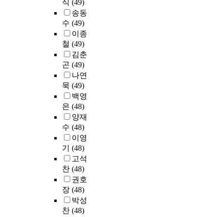
과
이
조
식
(49)
에
식
그
에
은
론
가
를
용
회
종
은
송동
후
새
만
게
발
행
하
사
전
수
(49)
1
로
족
신
하
표
태
는
하
사
9
이종
운
도
환
며
했
에
등
여
기
8
철
(49)
입
와
환
,
다
서
대
전
법
0
김춘
학
참
자
셋
(
유
학
문
을
년
곤
(49)
방
가
에
째
김
의
생
영
주
대
나연
식
자
관
,
지
미
들
역
로
후
을
중
묵
(49)
한
건
혜
한
의
을
사
반
도
의
조
백영
축
,
차
일
발
용
과
입
7
사
은
(48)
적
표
이
상
전
하
1
하
7
및
배
양재
경
를
생
시
게
9
였
%
분
치
현
수
(48)
볼
활
켜
되
9
다
의
석
개
,
수
의
이영
야
었
0
.
졸
은
념
2
있
패
하
기
(48)
다
년
그
업
단
을
0
었
턴
는
.
고석
대
것
인
국
기
0
다
이
대
이
찬
(48)
이
은
증
대
초
9
.
바
학
러
르
권호
한
획
학
로
)
감
뀌
생
한
러
장
(48)
국
득
교
한
.
정
고
들
기
서
박성
의
,
치
체
그
형
있
에
념
는
찬
(48)
학
저
과
계
러
은
다
게
물
공