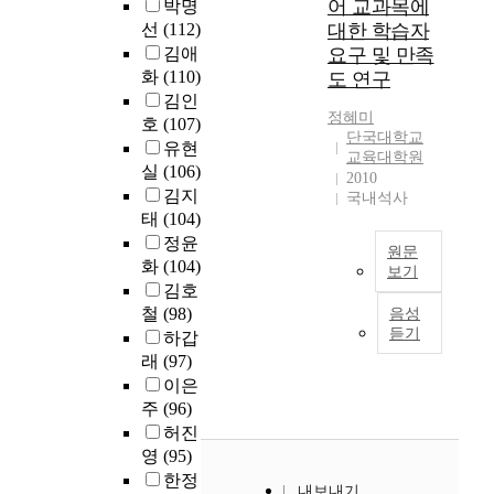
학
소
어 교과목에
박명
과
대
행
것
다
십
지
예
개
보
선
(112)
대한 학습자
학
적
을
양
장
속
비
하
철
문
김애
요구 및 만족
인
목
한
생
적
고
고
영
화
화
(110)
수
도 연구
적
모
,
인
사
프
역
의
업
김인
으
바
산
고
,
로
에
정혜미
활
진
로
일
호
(107)
수
도
대
그
단국대학교
서
성
행
한
애
등
유현
성
교육대학원
학
램
보
화
등
다
플
이
실
(106)
장
2010
입
참
험
를
많
.
리
많
과
김지
국내석사
학
여
진
위
은
이
케
고
급
태
(104)
학
학
료
한
문
를
이
,
속
정윤
력
생
가
대
원문
제
위
션
실
한
화
(104)
고
의
확
보기
학
점
해
의
생
도
김호
사
학
대
촌
들
단
활
대
활
시
를
업
철
(98)
음성
되
의
을
국
용
학
용
화
듣기
거
성
면
하갑
기
안
대
이
교
기
?
쳐
취
서
래
(97)
능
고
학
증
양
로
산
,
도
고
도
이은
있
교
가
영
서
업
대
와
령
자
는
주
(96)
죽
하
어
뿐
화
학
프
환
연
사
전
고
허진
프
만
로
수
로
자
발
례
캠
있
로
영
(95)
아
인
학
그
의
생
들
퍼
다
그
니
한정
해
능
램
내
내보내기
적