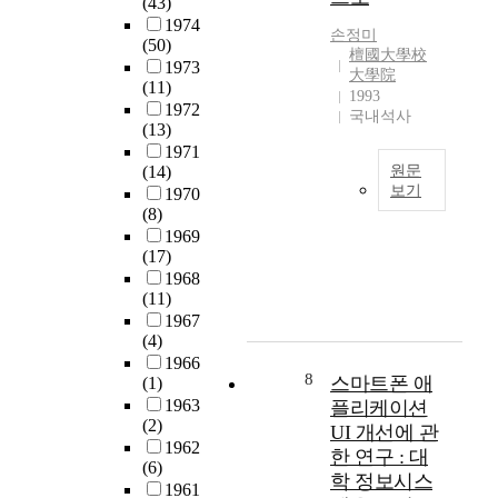
(43)
를
수
부
전
경
피
1974
거
행
터
체
손정미
쟁
전
(50)
쳐
이
치
檀國大學校
의
력
문
1973
대
강
大學院
과
계
에
점
(11)
1993
학
조
전
획
필
선
1972
국내석사
입
되
문
수
요
택
(13)
학
어
의
립
한
요
1971
제
가
표
과
필
(14)
원문
인
도
는
방
그
보기
수
1970
의
개
사
이
맥
(8)
요
차
기
혁
회
가
락
1969
소
이
념
을
적
능
(17)
을
로
를
물
전
인
해
1968
같
간
실
은
개
분
(11)
지
이
주
증
기
해
위
1967
면
해
되
적
념
(4)
왔
기
서
야
고
으
적
1966
다
를
이
한
있
로
인
8
스마트폰 애
(1)
.
고
전
다
다
분
성
1963
플리케이션
한
려
까
.
.
석
격
(2)
UI 개선에 관
국
하
지
그
이
하
과
1962
은
여
한 연구 : 대
전
러
러
고
특
(6)
해
기
문
학 정보시스
나
한
,
성
1961
방
획