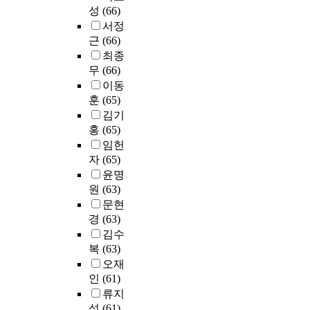
,
첫
이
.
히
기
등
지
성
(66)
입
을
성
째
다
0
교
위
을
역
서정
학
알
별
,
.
을
내
해
장
을
근
(66)
시
아
거
매
이
활
에
여
식
선
험
보
최종
주
개
러
용
는
러
적
호
제
고
무
(66)
지
·
한
하
무
가
으
했
도
자
,
이동
완
취
여
선
지
로
으
,
하
주
충
훈
(65)
지
빈
인
교
표
며
지
였
소
공
에
김기
도
터
육
현
,
역
다
등
간
서
홍
(65)
분
넷
을
한
1
할
.
의
으
단
석
환
다
임헌
접
9
당
이
정
로
국
,
경
양
시
자
(65)
8
제
러
보
서
대
기
이
화
가
윤명
0
도
한
를
가
학
술
뛰
하
많
년
원
(63)
,
프
수
아
교
통
어
고
다
대
문현
대
로
집
닌
는
계
나
있
.
초
경
(63)
학
그
하
맹
‘
,
기
다
서
반
김수
입
램
고
목
단
독
때
.
양
부
복
(63)
학
평
그
적
국
립
문
이
에
터
시
가
오재
정
인
영
표
에
에
서
는
험
과
보
인
(61)
상
어
본
자
따
는
교
제
정
를
업
류지
몰
t
유
라
접
통
도
을
바
화
성
(61)
입
-
롭
실