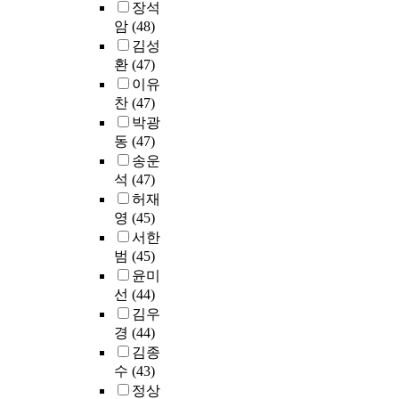
생
실
장석
대
적
나
가
.
는
은
공
부
력
암
(48)
학
인
이
격
현
,
가
편
종
군
부
김성
계
논
,
재
각
문
익
합
의
속
획
환
(47)
문
판
많
개
대
시
전
T
치
없
에
이유
촉
은
인
대
설
형
O
과
이
서
찬
(47)
,
대
의
로
에
제
E
병
사
는
디
학
목
박광
소
의
도
I
원
람
영
저
들
적
장
동
(47)
접
이
C
종
-
어
트
이
(
용
송운
근
며
점
합
건
몰
등
관
P
이
성
석
(47)
,
수
의
물
입
거
련
u
나
과
허재
몽
향
료
-
교
의
애
r
가
교
영
(45)
골
상
정
도
육
모
플
p
보
통
서한
은
등
보
시
의
든
리
o
로
의
범
(45)
대
큰
시
의
일
마
케
s
써
편
학
성
윤미
스
유
선
케
이
e
내
리
입
과
템
선
(44)
기
에
팅
션
s
려
성
학
를
(
성
김우
서
요
을
)
오
과
시
거
O
을
경
(44)
있
인
꾸
과
고
같
험
두
C
깨
는
김종
에
준
필
있
은
제
었
S
뜨
교
민
히
수
(43)
요
고
주
도
으
)
리
수
감
개
(
근
정상
변
이
나