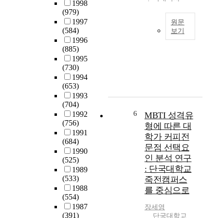
의
넘
4
1998
획
전
겨
(979)
년
차
형
야
1997
개
원문
원
(584)
유
졸
보기
원
에
1996
형
업
하
서
2
(885)
,
이
여
도
1
1995
전
가
진
시
세
(730)
형
능
료
적
기
1994
요
한
를
인
국
(653)
소
졸
시
감
제
1993
,
업
작
각
화
(704)
전
인
하
으
,
6
1992
MBTI 성격유
형
증
였
로
지
(756)
형에 따른 대
방
제
고
이
식
1991
학가 커피전
법
도
,
해
정
(684)
문점 선택요
을
와
2
되
보
1990
인 분석 연구
비
개
0
어
(525)
화
교
방
: 단국대학교
1
야
1989
시
하
화
3
(533)
죽전캠퍼스
하
대
여
정
년
1988
며
를 중심으로
에
분
책
(554)
1
대
세
석
에
1987
월
장세영
학
계
(391)
하
알
단국대학교
신
교