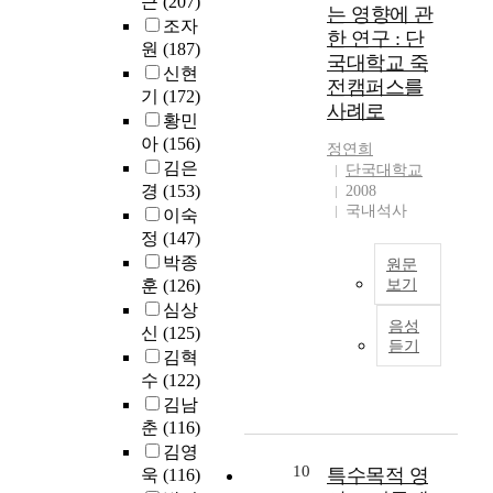
근
(207)
장
는 영향에 관
국
으
및
함
어
점
장
식
조자
가
로
한 연구 : 단
내
에
학
의
률
적
원
(187)
연
그
원
국대학교 죽
있
연
마
을
인
신현
합
실
경
어
전캠퍼스를
수
케
보
성
기
(172)
고
시
로
연
나
사례로
팅
이
격
황민
사
취
의
계
단
전
면
에
아
(156)
,
지
차
성
정연희
기
략
서
기
대
,
김은
이
단국대학교
이
유
수
온
물
학
교
경
(153)
가
2008
부
학
립
라
이
입
육
국내석사
있
이숙
족
을
에
인
많
학
과
을
하
정
(147)
떠
실
애
이
자
정
것
고
나
박종
질
플
원문
만
격
,
으
캠
고
훈
(126)
보기
적
리
들
,
교
로
퍼
있
인
케
심상
어
우
국
육
예
스
음성
다
시
이
졌
신
(125)
리
가
방
상
듣기
를
.
사
션
으
김혁
나
고
법
된
중
외
점
스
며
라
수
(122)
사
등
다
심
화
을
토
문
는
김남
,
을
.
으
낭
제
어
양
그
춘
(116)
대
상
또
로
비
공
를
으
동
김영
학
세
한
하
와
하
통
로
안
10
특수목적 영
욱
(116)
입
히
치
는
파
는
한
는
의