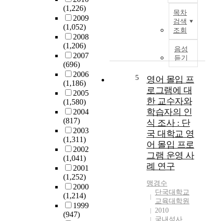
학
은
서
·
(1,226)
목차
교
단
론
양
2009
검색
,
국
(1,052)
적
조회
몽
대
단
2008
으
골
학
(1,206)
국
로
음성
몽
교
2007
대
성
듣기
(696)
골
천
학
장
2006
국
안
교
한
5
영어 몰입 프
(1,186)
립
캠
치
대
로그램에 대
2005
대
퍼
과
학
한 교수자와
(1,580)
학
스
대
캠
학습자의 인
2004
교
가
학
퍼
(817)
식 조사 : 단
,
영
부
스
2003
국 대학교 영
재
어
속
는
(1,311)
어 몰입 프로
경
성
치
좁
2002
대
적
그램 운영 사
과
은
(1,041)
학
이
병
례 연구
의
2001
생
일
원
미
(1,252)
선
정
맹경수
은
의
2000
단국대학교
발
수
1
단
(1,214)
교육대학원
방
준
9
지
1999
2010
식
을
8
(947)
계
국내석사