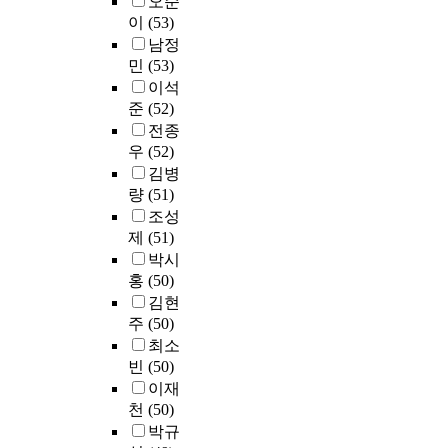
오순
한
으
에
히
태
I
빈
업
1
주
이
(53)
주
로
내
도
도
4
자
이
7
택
도
자
남정
원
시
와
가
리
후
-
을
권
리
민
(53)
하
의
학
지
를
에
1
결
이
잡
는
이석
일
업
지
확
계
8
정
다
기
환
부
준
(52)
성
표
인
속
세
함
르
위
자
분
취
전종
중
하
하
기
에
다
한
들
으
도
우
(52)
사
고
여
에
있
.
제
의
로
에
고
각
전
김병
들
어
사
언
필
서
긍
-
종
문
어
량
(51)
서
회
을
요
무
정
감
학
영
와
조성
중
변
하
를
계
적
정
내
역
전
요
제
(51)
화
고
연
획
인
지
행
을
사
한
박시
에
자
구
적
효
표
사
연
기
요
홍
(50)
따
하
하
인
과
가
와
구
법
소
김현
라
였
고
건
를
선
학
하
이
로
주
(50)
서
다
자
물
가
택
생
거
개
작
대
.
최소
한
군
져
요
식
나
발
용
학
학
다
빈
(50)
으
왔
인
당
관
되
하
입
생
.
로
이재
다
과
메
련
면
였
학
들
메
천
(50)
는
실
뉴
직
서
다
전
의
워
결
박규
제
를
종
장
.
형
높
본
져