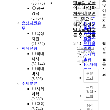
로
한국과 몽골
(35,775)
내림차순
많
정확도
의 대학입학
원문
이
순
제도 비교연
10개씩 출력
없음
내림차순
본
인기도
(2,767)
구 : 주요 대
자
순
조회
음성지원유
10개씩
학의 학생선
료
연도순
무
출력
발방식 비교
제목순
음성
20개씩
를 중심으로
저자순
지원
출력
발행기
활
(21,852)
체기
30개씩
관순
학위유형
단국대학교
용
출력
교육대학원
도
국내
50개씩
2023
높
석사
출력
국내석사
(32,144)
은
100개씩
국내
자
출력
박사
원문
료
보기
(6,398)
주제분류
이
목차
사회
연
검색
과학
구
조회
(9,339)
에
교육
서
음성
(8,744)
는
듣기