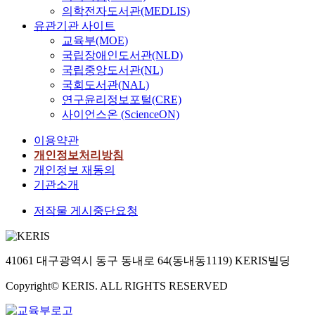
태
주
심
괴
0
의학전자도서관(MEDLIS)
촌
램
반
리
서
도
택
으
리
0
주
유관기관 사이트
운
면
는
필
섬
의
로
를
7
변
교육부(MOE)
영
,
이
요
세
가
하
가
(
의
계
국립장애인도서관(NLD)
사
로
로
해
치
는
져
M
현
획
국립중앙도서관(NL)
고
인
하
지
는
학
와
i
황
에
형
해
국회도서관(NAL)
는
고
주
생
집
c
을
보
은
한
특
연구윤리정보포털(CRE)
문
택
부
중
r
조
탬
모
층
수
양
사이언스온 (ScienceON)
이
위
영
o
사
이
든
발
목
도
어
주
어
s
·
되
이용약관
2
전
적
다
느
인
교
o
분
고
시
되
개인정보처리방침
에
양
지
전
육
f
석
자
간
고
바
개인정보 재동의
하
역
형
을
t
하
한
이
지
탕
게
기관소개
에
제
희
,
여
다
상
능
을
표
입
도
망
W
단
.
저작물 게시중단요청
장
적
둔
현
지
이
하
A
국
본
기
인
영
되
해
다
였
,
대
연
체
모
어
어
있
.
던
U
학
구
류
바
교
지
는
41061 대구광역시 동구 동내로 64(동내동1119) KERIS빌딩
한
학
S
교
의
하
일
육
고
가
편
습
A
천
방
며
시
(
있
에
Copyright© KERIS. ALL RIGHTS RESERVED
,
자
)
안
법
커
대
E
다
따
현
의
에
캠
은
피
에
S
.
라