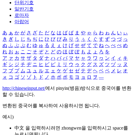
단위기호
일반기호
로마자
아랍어
あ
ぁ
か
が
さ
ざ
た
だ
な
は
ば
ぱ
ま
や
ゃ
ら
わ
ゎ
ん
い
ぃ
き
ぎ
し
じ
ち
ぢ
に
ひ
び
ぴ
み
り
う
ぅ
く
ぐ
す
ず
つ
づ
っ
ぬ
ふ
ぶ
ぷ
む
ゆ
ゅ
る
え
ぇ
け
げ
せ
ぜ
て
で
ね
へ
べ
ぺ
め
れ
お
ぉ
こ
ご
そ
ぞ
と
ど
の
ほ
ぼ
ぽ
も
よ
ょ
ろ
を
ア
ァ
カ
サ
ザ
タ
ダ
ナ
ハ
バ
パ
マ
ヤ
ャ
ラ
ワ
ヮ
ン
イ
ィ
キ
ギ
シ
ジ
チ
ヂ
ニ
ヒ
ビ
ピ
ミ
リ
ウ
ゥ
ク
グ
ス
ズ
ツ
ヅ
ッ
ヌ
フ
ブ
プ
ム
ユ
ュ
ル
エ
ェ
ケ
ゲ
セ
ゼ
テ
デ
ヘ
ベ
ペ
メ
レ
オ
ォ
コ
ゴ
ソ
ゾ
ト
ド
ノ
ホ
ボ
ポ
モ
ヨ
ョ
ロ
ヲ
―
http://chineseinput.net/
에서 pinyin(병음)방식으로 중국어를 변환
할 수 있습니다.
변환된 중국어를 복사하여 사용하시면 됩니다.
예시)
中文 을 입력하시려면
zhongwen
을 입력하시고 space를
누르시면됩니다.