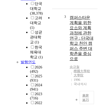
혁
몰
단국
이
입
대학교
많
학
(38,378)
이
습
3
캠퍼스타운
고려
필
프
계획을 위한
대학교
요
로
(1)
요소와 계획
한
그
성균
과정에 관한
몽
램
관대학
연구 : 단국대
골
(
교
(1)
학교 천안 캠
대
D
한국
퍼스 주변 대
입
a
체육대
학촌을 중심
제
n
학교
(1)
도
k
으로
발행연도
를
o
2026
송규철
비
o
(492)
檀國大學校
교
k
大學院
2025
해
E
1996
(931)
서
n
국내석사
2024
차
g
(941)
이
l
2023
점
i
원문
(716)
보기
시
s
2022
사
h