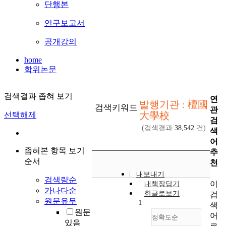
단행본
연구보고서
공개강의
home
학위논문
검색결과 좁혀 보기
연
발행기관 : 檀國
검색키워드
관
大學校
선택해제
검
(검색결과
38,542
건)
색
어
좁혀본 항목 보기
추
순서
천
내보내기
검색량순
이
내책장담기
가나다순
한글로보기
검
원문유무
1
색
원문
어
정확도순
있음