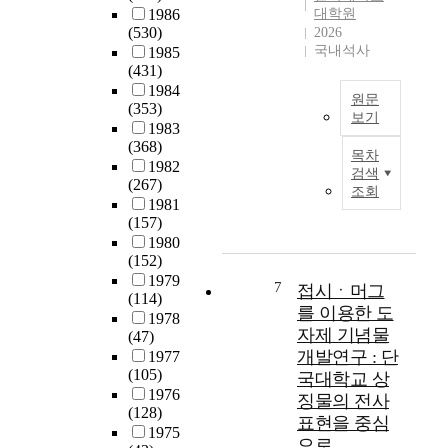
공
1986
대학원
였
맞
축
주
용
(530)
2026
다
은
이
변
어
국내석사
1985
.
인
전
의
인
(431)
한
재
하
대
영
1984
국
를
여
학
원문
어
(353)
과
양
치
보기
촌
의
1983
몽
성
과
(
사
본
(368)
골
하
목차
의
C
소
연
1982
검색
의
고
료
a
통
구
(267)
조회
대
영
를
m
능
는
1981
학
어
시
p
력
(157)
M
입
로
술
u
은
1980
B
학
의
하
s
(152)
국
T
전
사
고
T
1979
가
I
7
접시ㆍ머그
형
소
있
(114)
o
뿐
성
를 이용한 도
제
통
다
1978
w
아
격
자제 기념물
도
할
(47)
.
n
니
유
개발연구 : 단
는
수
1977
2
)
라
형
(105)
여
있
국대학교 상
0
역
,
에
1976
러
는
1
징물의 전사
시
개
따
(128)
시
언
4
도
표현을 중심
인
른
1975
기
어
년
시
의
으로
커