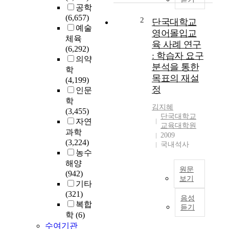
공학
대
(6,657)
입
2
단국대학교
예술
제
영어몰입교
체육
도
육 사례 연구
(6,292)
개
: 학습자 요구
의약
혁
분석을 통한
을
학
목표의 재설
많
(4,199)
정
이
인문
해
학
김지혜
온
(3,455)
단국대학교
한
자연
교육대학원
국
과학
2009
의
(3,224)
국내석사
대
농수
입
해양
원문
제
(942)
보기
도
기타
와
단
(321)
음성
현
국
복합
듣기
재
영
학
(6)
개
어
수여기관