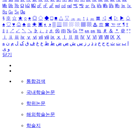
㎒
㎓
㎔
Ω
㏀
㏁
㎊
㎋
㎌
㏖
㏅
㎭
㎮
㎯
㏛
㎩
㎪
㎫
㎬
㏝
㏐
㏓
㏃
㏉
㏜
㏆
§
※
☆
★
○
●
◎
◇
◆
□
■
△
▽
→
←
↑
↓
↔
〓
◁
◀
▷
▶
♤
♠
♡
♥
♧
♣
⊙
◈
▣
◐
◑
▒
▤
▥
▨
▧
▦
▩
♨
☏
☎
☜
☞
¶
†
‡
↕
↗
↙
↖
↘
♭
♩
♪
♬
㉿
㈜
№
㏇
™
㏂
㏘
℡
＃
＆
＊
＠
ª
º
ⅰ
ⅱ
ⅲ
ⅳ
ⅴ
ⅵ
ⅶ
ⅷ
ⅸ
ⅹ
Ⅰ
Ⅱ
Ⅲ
Ⅳ
Ⅴ
Ⅵ
Ⅶ
Ⅷ
Ⅸ
Ⅹ
ا
ب
ت
ث
ج
ح
خ
د
ذ
ر
ز
س
ش
ص
ض
ط
ظ
ع
غ
ف
ق
ک
ل
م
ن
ه
و
ی
닫기
통합검색
국내학술논문
학위논문
해외학술논문
학술지