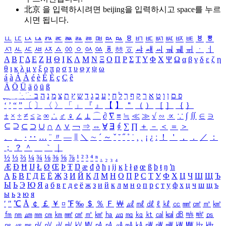
北京 을 입력하시려면
beijing
을 입력하시고 space를 누르
시면 됩니다.
ㅥ
ㅦ
ㅧ
ㅨ
ㅩ
ㅪ
ㅫ
ㅬ
ㅭ
ㅮ
ㅯ
ㅰ
ㅱ
ㅲ
ㅳ
ㅴ
ㅵ
ㅶ
ㅷ
ㅸ
ㅹ
ㅺ
ㅻ
ㅼ
ㅽ
ㅾ
ㅿ
ㆀ
ㆁ
ㆂ
ㆃ
ㆄ
ㆅ
ㆆ
ㆇ
ㆈ
ㆉ
ㆊ
ㆋ
ㆌ
ㆍ
ㆎ
Α
Β
Γ
Δ
Ε
Ζ
Η
Θ
Ι
Κ
Λ
Μ
Ν
Ξ
Ο
Π
Ρ
Σ
Τ
Υ
Φ
Χ
Ψ
Ω
α
β
γ
δ
ε
ζ
η
θ
ι
κ
λ
μ
ν
ξ
ο
π
ρ
σ
τ
υ
φ
χ
ψ
ω
á
à
Á
À
é
è
É
È
ç
Ç
ê
Ä
Ö
Ü
ä
ö
ü
ß
ְ
ֳ
ֲ
ֱ
ָ
ַ
ֵ
ֶ
ִ
ֹ
ּ
ֻ
ׂ
ׁ
ּ
ב
ה
נ
מ
צ
ת
ץ
ש
ד
ג
כ
ע
י
ח
ל
ך
ף
ק
ר
א
ט
ו
ן
ם
פ
‘
’
“
”
〔
〕
〈
〉
「
」
『
』
【
】
＂
（
）
［
］
｛
｝
±
×
÷
≠
≤
≥
∞
∴
♂
♀
∠
⊥
⌒
∂
∇
≡
≒
≪
≫
√
∽
∝
∵
∫
∬
∈
∋
⊆
⊇
⊂
⊃
∪
∩
∧
∨
￢
⇒
⇔
∀
∃
∮
∑
∏
＋
－
＜
＝
＞
、
。
·
‥
…
¨
〃
―
∥
＼
∼
´
～
ˇ
˘
˝
˚
˙
¸
˛
¡
¿
ː
！
＇
，
．
／
：
；
？
＾
＿
｀
｜
½
⅓
⅔
¼
¾
⅛
⅜
⅝
⅞
¹
²
³
⁴
ⁿ
₁
₂
₃
₄
Æ
Ð
Ħ
Ĳ
Ł
Ø
Œ
Þ
Ŧ
Ŋ
æ
đ
ð
ħ
ı
ĳ
ĸ
ŀ
ł
ø
œ
ß
þ
ŧ
ŋ
ŉ
А
Б
В
Г
Д
Е
Ё
Ж
З
И
Й
К
Л
М
Н
О
П
Р
С
Т
У
Ф
Х
Ц
Ч
Ш
Щ
Ъ
Ы
Ь
Э
Ю
Я
а
б
в
г
д
е
ё
ж
з
и
й
к
л
м
н
о
п
р
с
т
у
ф
х
ц
ч
ш
щ
ъ
ы
ь
э
ю
я
′
″
℃
Å
￠
￡
￥
¤
℉
‰
＄
％
Ｆ
￦
㎕
㎖
㎗
ℓ
㎘
㏄
㎣
㎤
㎥
㎦
㎙
㎚
㎛
㎜
㎝
㎞
㎟
㎠
㎡
㎢
㏊
㎍
㎎
㎏
㏏
㎈
㎉
㏈
㎧
㎨
㎰
㎱
㎲
㎳
㎴
㎵
㎶
㎷
㎸
㎹
㎀
㎁
㎂
㎃
㎄
㎺
㎻
㎽
㎾
㎿
㎐
㎑