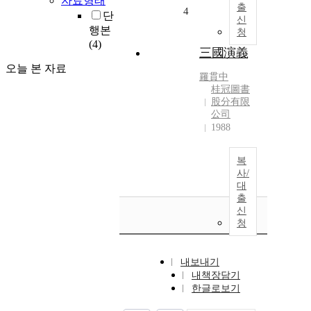
자료형태
출
4
단
신
행본
청
(4)
三國演義
오늘 본 자료
羅貫中
桂冠圖書
股分有限
公司
1988
복
사/
대
출
신
청
내보내기
내책장담기
한글로보기