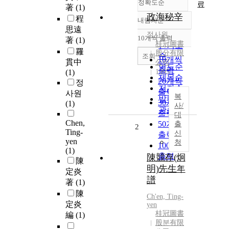
정확도순
료
著
(1)
政海秘辛
程
내림차순
정확도
思遠
순
정사원
10개씩 출력
著
(1)
내림차순
桂冠圖書
인기도
羅
股分有限
순
조회
10개씩
貫中
公司
연도순
출력
(1)
1995
제목순
20개씩
정
저자순
출력
사원
복
발행기
30개씩
(1)
사/
관순
출력
대
Chen,
50개씩
출
2
Ting-
신
출력
yen
청
100개씩
(1)
출력
陳競存(炯
陳
明)先生年
定炎
譜
著
(1)
陳
Ch'en, Ting-
定炎
yen
桂冠圖書
編
(1)
股분有限