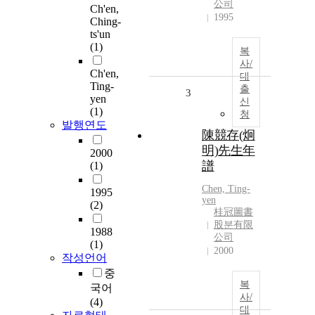
公司
Ch'en,
1995
Ching-
ts'un
(1)
복
사/
Ch'en,
대
Ting-
출
3
yen
신
(1)
청
발행연도
陳競存(炯
明)先生年
2000
譜
(1)
Chen, Ting-
1995
yen
(2)
桂冠圖書
股분有限
1988
公司
(1)
2000
작성언어
중
복
국어
사/
(4)
대