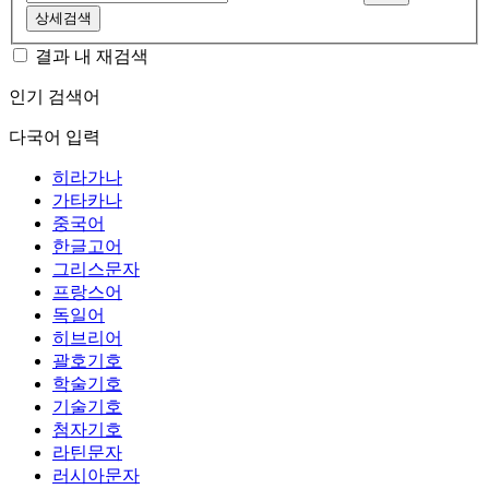
상세검색
결과 내 재검색
인기 검색어
다국어 입력
히라가나
가타카나
중국어
한글고어
그리스문자
프랑스어
독일어
히브리어
괄호기호
학술기호
기술기호
첨자기호
라틴문자
러시아문자