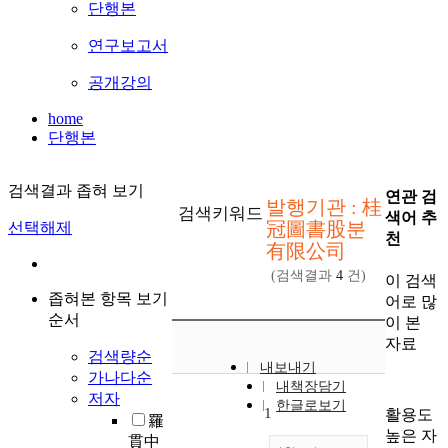
단행본
연구보고서
공개강의
home
단행본
검색결과 좁혀 보기
연관 검
발행기관 : 桂
검색키워드
색어 추
冠圖書股분
선택해제
천
有限公司
(검색결과
4
건)
이 검색
좁혀본 항목 보기
어로 많
순서
이 본
자료
검색량순
내보내기
가나다순
내책장담기
저자
한글로보기
1
활용도
羅
높은 자
貫中