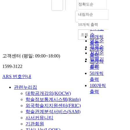
정확도순
내림차순
정확도
순
10개씩 출력
내림차순
인기도
순
조회
10개씩
연도순
출력
제목순
20개씩
저자순
출력
고객센터 (평일: 09:00~18:00)
발행기
30개씩
관순
1599-3122
출력
50개씩
ARS 번호안내
출력
100개씩
관련누리집
출력
대학공개강의(KOCW)
학술정보통계시스템(Rinfo)
외국학술지지원센터(FRIC)
학술관계분석서비스(SAM)
사서커뮤니티
기관회원
지식나눔(LOOK)