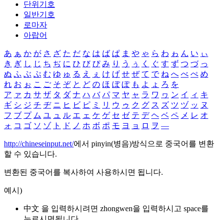
단위기호
일반기호
로마자
아랍어
あ
ぁ
か
が
さ
ざ
た
だ
な
は
ば
ぱ
ま
や
ゃ
ら
わ
ゎ
ん
い
ぃ
き
ぎ
し
じ
ち
ぢ
に
ひ
び
ぴ
み
り
う
ぅ
く
ぐ
す
ず
つ
づ
っ
ぬ
ふ
ぶ
ぷ
む
ゆ
ゅ
る
え
ぇ
け
げ
せ
ぜ
て
で
ね
へ
べ
ぺ
め
れ
お
ぉ
こ
ご
そ
ぞ
と
ど
の
ほ
ぼ
ぽ
も
よ
ょ
ろ
を
ア
ァ
カ
サ
ザ
タ
ダ
ナ
ハ
バ
パ
マ
ヤ
ャ
ラ
ワ
ヮ
ン
イ
ィ
キ
ギ
シ
ジ
チ
ヂ
ニ
ヒ
ビ
ピ
ミ
リ
ウ
ゥ
ク
グ
ス
ズ
ツ
ヅ
ッ
ヌ
フ
ブ
プ
ム
ユ
ュ
ル
エ
ェ
ケ
ゲ
セ
ゼ
テ
デ
ヘ
ベ
ペ
メ
レ
オ
ォ
コ
ゴ
ソ
ゾ
ト
ド
ノ
ホ
ボ
ポ
モ
ヨ
ョ
ロ
ヲ
―
http://chineseinput.net/
에서 pinyin(병음)방식으로 중국어를 변환
할 수 있습니다.
변환된 중국어를 복사하여 사용하시면 됩니다.
예시)
中文 을 입력하시려면
zhongwen
을 입력하시고 space를
누르시면됩니다.