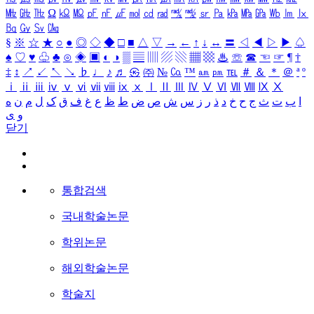
㎒
㎓
㎔
Ω
㏀
㏁
㎊
㎋
㎌
㏖
㏅
㎭
㎮
㎯
㏛
㎩
㎪
㎫
㎬
㏝
㏐
㏓
㏃
㏉
㏜
㏆
§
※
☆
★
○
●
◎
◇
◆
□
■
△
▽
→
←
↑
↓
↔
〓
◁
◀
▷
▶
♤
♠
♡
♥
♧
♣
⊙
◈
▣
◐
◑
▒
▤
▥
▨
▧
▦
▩
♨
☏
☎
☜
☞
¶
†
‡
↕
↗
↙
↖
↘
♭
♩
♪
♬
㉿
㈜
№
㏇
™
㏂
㏘
℡
＃
＆
＊
＠
ª
º
ⅰ
ⅱ
ⅲ
ⅳ
ⅴ
ⅵ
ⅶ
ⅷ
ⅸ
ⅹ
Ⅰ
Ⅱ
Ⅲ
Ⅳ
Ⅴ
Ⅵ
Ⅶ
Ⅷ
Ⅸ
Ⅹ
ا
ب
ت
ث
ج
ح
خ
د
ذ
ر
ز
س
ش
ص
ض
ط
ظ
ع
غ
ف
ق
ک
ل
م
ن
ه
و
ی
닫기
통합검색
국내학술논문
학위논문
해외학술논문
학술지