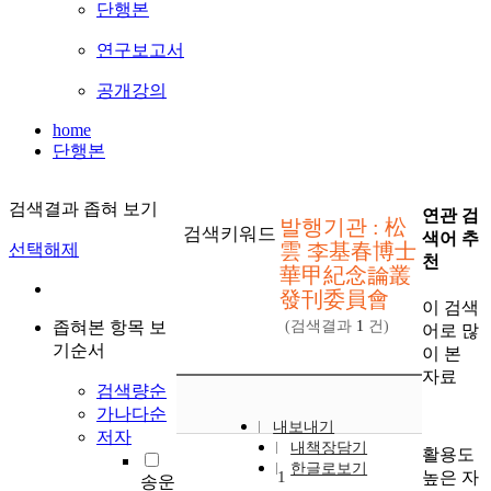
단행본
연구보고서
공개강의
home
단행본
검색결과 좁혀 보기
연관 검
발행기관 : 松
검색키워드
색어 추
雲 李基春博士
선택해제
천
華甲紀念論叢
發刊委員會
이 검색
좁혀본 항목 보
(검색결과
1
건)
어로 많
기순서
이 본
자료
검색량순
가나다순
내보내기
저자
내책장담기
활용도
한글로보기
높은 자
1
송운