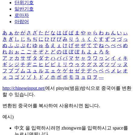
단위기호
일반기호
로마자
아랍어
あ
ぁ
か
が
さ
ざ
た
だ
な
は
ば
ぱ
ま
や
ゃ
ら
わ
ゎ
ん
い
ぃ
き
ぎ
し
じ
ち
ぢ
に
ひ
び
ぴ
み
り
う
ぅ
く
ぐ
す
ず
つ
づ
っ
ぬ
ふ
ぶ
ぷ
む
ゆ
ゅ
る
え
ぇ
け
げ
せ
ぜ
て
で
ね
へ
べ
ぺ
め
れ
お
ぉ
こ
ご
そ
ぞ
と
ど
の
ほ
ぼ
ぽ
も
よ
ょ
ろ
を
ア
ァ
カ
サ
ザ
タ
ダ
ナ
ハ
バ
パ
マ
ヤ
ャ
ラ
ワ
ヮ
ン
イ
ィ
キ
ギ
シ
ジ
チ
ヂ
ニ
ヒ
ビ
ピ
ミ
リ
ウ
ゥ
ク
グ
ス
ズ
ツ
ヅ
ッ
ヌ
フ
ブ
プ
ム
ユ
ュ
ル
エ
ェ
ケ
ゲ
セ
ゼ
テ
デ
ヘ
ベ
ペ
メ
レ
オ
ォ
コ
ゴ
ソ
ゾ
ト
ド
ノ
ホ
ボ
ポ
モ
ヨ
ョ
ロ
ヲ
―
http://chineseinput.net/
에서 pinyin(병음)방식으로 중국어를 변환
할 수 있습니다.
변환된 중국어를 복사하여 사용하시면 됩니다.
예시)
中文 을 입력하시려면
zhongwen
을 입력하시고 space를
누르시면됩니다.