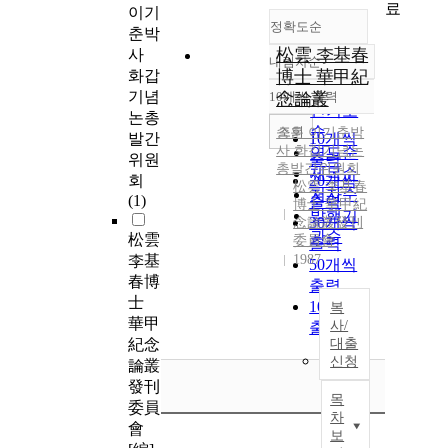
료
이기
정확도순
춘박
松雲 李基春
사
내림차순
정확도
화갑
博士 華甲紀
순
기념
10개씩 출력
念論叢
내림차순
인기도
논총
순
조회
송운 이기춘박
발간
10개씩
사 화갑기념논
연도순
위원
출력
총발간위원회
제목순
회
20개씩
松雲 李基春
저자순
(1)
출력
博士 華甲紀
발행기
30개씩
念論叢發刊
관순
松雲
委員會
출력
李基
1987
50개씩
春博
출력
士
100개씩
복
華甲
사/
출력
紀念
대출
신청
論叢
發刊
목
委員
차
會
보