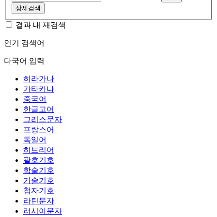
상세검색
결과 내 재검색
인기 검색어
다국어 입력
히라가나
가타카나
중국어
한글고어
그리스문자
프랑스어
독일어
히브리어
괄호기호
학술기호
기술기호
첨자기호
라틴문자
러시아문자