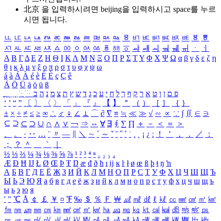
北京 을 입력하시려면
beijing
을 입력하시고 space를 누르
시면 됩니다.
ㅥ
ㅦ
ㅧ
ㅨ
ㅩ
ㅪ
ㅫ
ㅬ
ㅭ
ㅮ
ㅯ
ㅰ
ㅱ
ㅲ
ㅳ
ㅴ
ㅵ
ㅶ
ㅷ
ㅸ
ㅹ
ㅺ
ㅻ
ㅼ
ㅽ
ㅾ
ㅿ
ㆀ
ㆁ
ㆂ
ㆃ
ㆄ
ㆅ
ㆆ
ㆇ
ㆈ
ㆉ
ㆊ
ㆋ
ㆌ
ㆍ
ㆎ
Α
Β
Γ
Δ
Ε
Ζ
Η
Θ
Ι
Κ
Λ
Μ
Ν
Ξ
Ο
Π
Ρ
Σ
Τ
Υ
Φ
Χ
Ψ
Ω
α
β
γ
δ
ε
ζ
η
θ
ι
κ
λ
μ
ν
ξ
ο
π
ρ
σ
τ
υ
φ
χ
ψ
ω
á
à
Á
À
é
è
É
È
ç
Ç
ê
Ä
Ö
Ü
ä
ö
ü
ß
ְ
ֳ
ֲ
ֱ
ָ
ַ
ֵ
ֶ
ִ
ֹ
ּ
ֻ
ׂ
ׁ
ּ
ב
ה
נ
מ
צ
ת
ץ
ש
ד
ג
כ
ע
י
ח
ל
ך
ף
ק
ר
א
ט
ו
ן
ם
פ
‘
’
“
”
〔
〕
〈
〉
「
」
『
』
【
】
＂
（
）
［
］
｛
｝
±
×
÷
≠
≤
≥
∞
∴
♂
♀
∠
⊥
⌒
∂
∇
≡
≒
≪
≫
√
∽
∝
∵
∫
∬
∈
∋
⊆
⊇
⊂
⊃
∪
∩
∧
∨
￢
⇒
⇔
∀
∃
∮
∑
∏
＋
－
＜
＝
＞
、
。
·
‥
…
¨
〃
―
∥
＼
∼
´
～
ˇ
˘
˝
˚
˙
¸
˛
¡
¿
ː
！
＇
，
．
／
：
；
？
＾
＿
｀
｜
½
⅓
⅔
¼
¾
⅛
⅜
⅝
⅞
¹
²
³
⁴
ⁿ
₁
₂
₃
₄
Æ
Ð
Ħ
Ĳ
Ł
Ø
Œ
Þ
Ŧ
Ŋ
æ
đ
ð
ħ
ı
ĳ
ĸ
ŀ
ł
ø
œ
ß
þ
ŧ
ŋ
ŉ
А
Б
В
Г
Д
Е
Ё
Ж
З
И
Й
К
Л
М
Н
О
П
Р
С
Т
У
Ф
Х
Ц
Ч
Ш
Щ
Ъ
Ы
Ь
Э
Ю
Я
а
б
в
г
д
е
ё
ж
з
и
й
к
л
м
н
о
п
р
с
т
у
ф
х
ц
ч
ш
щ
ъ
ы
ь
э
ю
я
′
″
℃
Å
￠
￡
￥
¤
℉
‰
＄
％
Ｆ
￦
㎕
㎖
㎗
ℓ
㎘
㏄
㎣
㎤
㎥
㎦
㎙
㎚
㎛
㎜
㎝
㎞
㎟
㎠
㎡
㎢
㏊
㎍
㎎
㎏
㏏
㎈
㎉
㏈
㎧
㎨
㎰
㎱
㎲
㎳
㎴
㎵
㎶
㎷
㎸
㎹
㎀
㎁
㎂
㎃
㎄
㎺
㎻
㎽
㎾
㎿
㎐
㎑