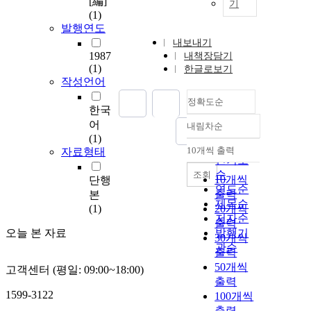
[編]
기
(1)
발행연도
내보내기
1987
내책장담기
(1)
한글로보기
작성언어
정확도순
한국
어
내림차순
정확도
(1)
순
10개씩 출력
자료형태
내림차순
인기도
순
조회
10개씩
단행
연도순
출력
본
제목순
(1)
20개씩
저자순
출력
오늘 본 자료
발행기
30개씩
관순
출력
50개씩
고객센터 (평일: 09:00~18:00)
출력
1599-3122
100개씩
출력