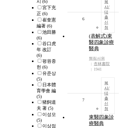
시
(6)
복
사/
宮下充
대
正
(6)
출
6
崔奎憲
신
編著
(6)
청
池田勝
(表解式)東
(6)
醫四象診療
谷口虎
醫典
年 改訂
(6)
행림서원
평원종
杏林書院
헌
(6)
1941
유준상
(5)
복
日本體
사/
育學會 編
대
(5)
출
7
猪飼道
신
夫 著
(5)
청
이성모
東醫四象診
(5)
療醫典
이상점