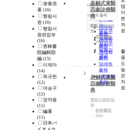
로
表解式東醫
李泰浩
내림차순
많
정확도
四象診療醫
著
(16)
이
순
10개씩 출력
典
행림서
내림차순
본
인기도
원
(16)
자
순
조회
행림서원편집
10개씩
행림서
료
부
연도순
출력
원편집부
杏林書院
제목순
20개씩
(16)
1941
저자순
출력
杏林書
발행기
활
30개씩
院編輯部
관순
용
출력
編
(15)
도
50개씩
이제마
높
출력
(14)
2
은
100개씩
최규헌
表解式東醫
자
(12)
출력
四象診療醫
료
여승구
典
(12)
정약용
행림서원편집
부
(11)
杏林書院
編著
1941
(11)
日本バ
イオメカ