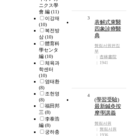
ニクス學
會 編
(11)
3
이강재
表解式東醫
(10)
四象診療醫
복전방
典
삼
(10)
體育科
행림서원편집
學センタ
부
編
(10)
杏林書院
체육과
1941
학센터
(10)
염태환
(8)
조헌영
4
(學習受驗)
(8)
福田邦
最新鍼灸按
三
(8)
摩學講義
李泰浩
행림서원
編
(8)
행림서원
궁하충
1936