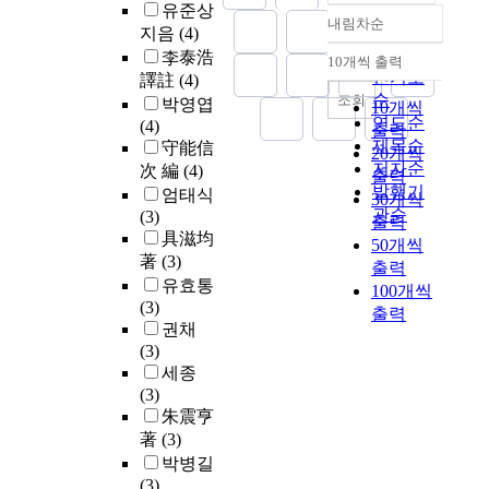
유준상
내림차순
정확도
지음
(4)
순
李泰浩
10개씩 출력
내림차순
인기도
譯註
(4)
순
조회
박영엽
10개씩
연도순
(4)
출력
제목순
守能信
20개씩
저자순
次 編
(4)
출력
발행기
엄태식
30개씩
관순
(3)
출력
具滋均
50개씩
著
(3)
출력
유효통
100개씩
(3)
출력
권채
(3)
세종
(3)
朱震亨
著
(3)
박병길
(3)