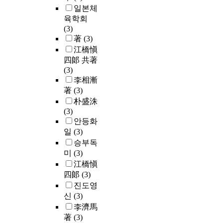
일본체
육학회
(3)
著
(3)
江橋愼
四郞 共著
(3)
李相漸
著
(3)
朴盛洙
(3)
안등화
일
(3)
승부독
미
(3)
江橋愼
四郞
(3)
진도영
신
(3)
李濟馬
著
(3)