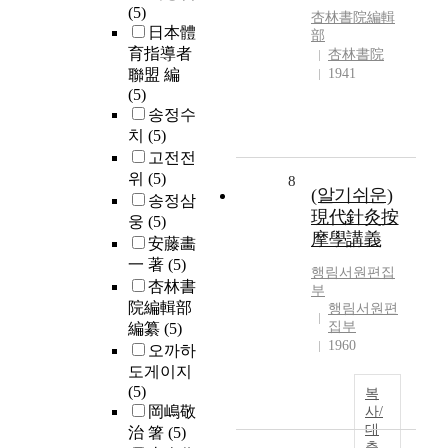
(5)
杏林書院編輯
日本體
部
育指導者
杏林書院
聯盟 編
1941
(5)
송정수
치
(5)
고전전
위
(5)
8
(알기쉬운)
송정삼
現代針灸按
웅
(5)
摩學講義
安藤畵
一 著
(5)
행림서원편집
杏林書
부
院編輯部
행림서원편
집부
編纂
(5)
1960
오까하
도게이지
(5)
복
岡嶋敬
사/
대
治 箸
(5)
출