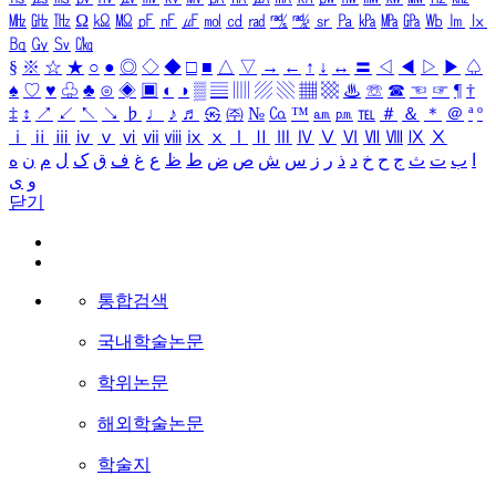
㎒
㎓
㎔
Ω
㏀
㏁
㎊
㎋
㎌
㏖
㏅
㎭
㎮
㎯
㏛
㎩
㎪
㎫
㎬
㏝
㏐
㏓
㏃
㏉
㏜
㏆
§
※
☆
★
○
●
◎
◇
◆
□
■
△
▽
→
←
↑
↓
↔
〓
◁
◀
▷
▶
♤
♠
♡
♥
♧
♣
⊙
◈
▣
◐
◑
▒
▤
▥
▨
▧
▦
▩
♨
☏
☎
☜
☞
¶
†
‡
↕
↗
↙
↖
↘
♭
♩
♪
♬
㉿
㈜
№
㏇
™
㏂
㏘
℡
＃
＆
＊
＠
ª
º
ⅰ
ⅱ
ⅲ
ⅳ
ⅴ
ⅵ
ⅶ
ⅷ
ⅸ
ⅹ
Ⅰ
Ⅱ
Ⅲ
Ⅳ
Ⅴ
Ⅵ
Ⅶ
Ⅷ
Ⅸ
Ⅹ
ا
ب
ت
ث
ج
ح
خ
د
ذ
ر
ز
س
ش
ص
ض
ط
ظ
ع
غ
ف
ق
ک
ل
م
ن
ه
و
ی
닫기
통합검색
국내학술논문
학위논문
해외학술논문
학술지