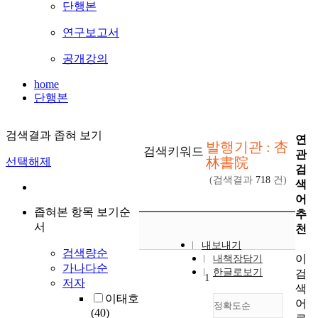
단행본
연구보고서
공개강의
home
단행본
검색결과 좁혀 보기
연
발행기관 : 杏
검색키워드
관
林書院
선택해제
검
(검색결과
718
건)
색
어
좁혀본 항목 보기순
추
서
천
내보내기
검색량순
이
내책장담기
가나다순
한글로보기
검
1
저자
색
이태호
어
정확도순
(40)