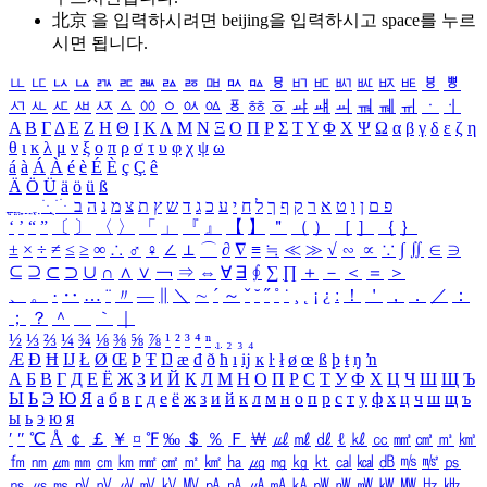
北京 을 입력하시려면
beijing
을 입력하시고 space를 누르
시면 됩니다.
ㅥ
ㅦ
ㅧ
ㅨ
ㅩ
ㅪ
ㅫ
ㅬ
ㅭ
ㅮ
ㅯ
ㅰ
ㅱ
ㅲ
ㅳ
ㅴ
ㅵ
ㅶ
ㅷ
ㅸ
ㅹ
ㅺ
ㅻ
ㅼ
ㅽ
ㅾ
ㅿ
ㆀ
ㆁ
ㆂ
ㆃ
ㆄ
ㆅ
ㆆ
ㆇ
ㆈ
ㆉ
ㆊ
ㆋ
ㆌ
ㆍ
ㆎ
Α
Β
Γ
Δ
Ε
Ζ
Η
Θ
Ι
Κ
Λ
Μ
Ν
Ξ
Ο
Π
Ρ
Σ
Τ
Υ
Φ
Χ
Ψ
Ω
α
β
γ
δ
ε
ζ
η
θ
ι
κ
λ
μ
ν
ξ
ο
π
ρ
σ
τ
υ
φ
χ
ψ
ω
á
à
Á
À
é
è
É
È
ç
Ç
ê
Ä
Ö
Ü
ä
ö
ü
ß
ְ
ֳ
ֲ
ֱ
ָ
ַ
ֵ
ֶ
ִ
ֹ
ּ
ֻ
ׂ
ׁ
ּ
ב
ה
נ
מ
צ
ת
ץ
ש
ד
ג
כ
ע
י
ח
ל
ך
ף
ק
ר
א
ט
ו
ן
ם
פ
‘
’
“
”
〔
〕
〈
〉
「
」
『
』
【
】
＂
（
）
［
］
｛
｝
±
×
÷
≠
≤
≥
∞
∴
♂
♀
∠
⊥
⌒
∂
∇
≡
≒
≪
≫
√
∽
∝
∵
∫
∬
∈
∋
⊆
⊇
⊂
⊃
∪
∩
∧
∨
￢
⇒
⇔
∀
∃
∮
∑
∏
＋
－
＜
＝
＞
、
。
·
‥
…
¨
〃
―
∥
＼
∼
´
～
ˇ
˘
˝
˚
˙
¸
˛
¡
¿
ː
！
＇
，
．
／
：
；
？
＾
＿
｀
｜
½
⅓
⅔
¼
¾
⅛
⅜
⅝
⅞
¹
²
³
⁴
ⁿ
₁
₂
₃
₄
Æ
Ð
Ħ
Ĳ
Ł
Ø
Œ
Þ
Ŧ
Ŋ
æ
đ
ð
ħ
ı
ĳ
ĸ
ŀ
ł
ø
œ
ß
þ
ŧ
ŋ
ŉ
А
Б
В
Г
Д
Е
Ё
Ж
З
И
Й
К
Л
М
Н
О
П
Р
С
Т
У
Ф
Х
Ц
Ч
Ш
Щ
Ъ
Ы
Ь
Э
Ю
Я
а
б
в
г
д
е
ё
ж
з
и
й
к
л
м
н
о
п
р
с
т
у
ф
х
ц
ч
ш
щ
ъ
ы
ь
э
ю
я
′
″
℃
Å
￠
￡
￥
¤
℉
‰
＄
％
Ｆ
￦
㎕
㎖
㎗
ℓ
㎘
㏄
㎣
㎤
㎥
㎦
㎙
㎚
㎛
㎜
㎝
㎞
㎟
㎠
㎡
㎢
㏊
㎍
㎎
㎏
㏏
㎈
㎉
㏈
㎧
㎨
㎰
㎱
㎲
㎳
㎴
㎵
㎶
㎷
㎸
㎹
㎀
㎁
㎂
㎃
㎄
㎺
㎻
㎽
㎾
㎿
㎐
㎑