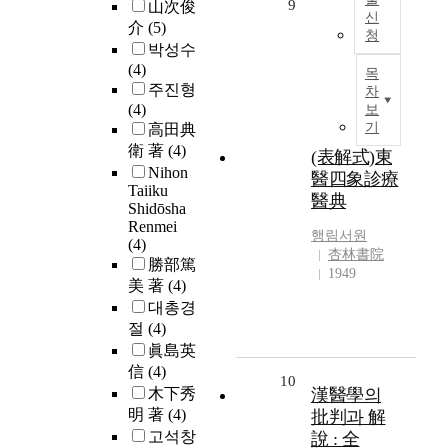
9
山次俊
신
介
(5)
청
박성수
(4)
목
주진형
차
(4)
보
기
高田典
衛 著
(4)
(表解式)東
Nihon
醫四象診療
Taiiku
醫典
Shidōsha
Renmei
행림서원
(4)
杏林書院
勝部篤
1949
美 著
(4)
대총경
절
(4)
眞島英
信
(4)
10
木下秀
漢醫學의
明 著
(4)
批判과 解
고석창
說 : 全