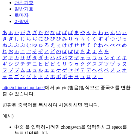
단위기호
일반기호
로마자
아랍어
あ
ぁ
か
が
さ
ざ
た
だ
な
は
ば
ぱ
ま
や
ゃ
ら
わ
ゎ
ん
い
ぃ
き
ぎ
し
じ
ち
ぢ
に
ひ
び
ぴ
み
り
う
ぅ
く
ぐ
す
ず
つ
づ
っ
ぬ
ふ
ぶ
ぷ
む
ゆ
ゅ
る
え
ぇ
け
げ
せ
ぜ
て
で
ね
へ
べ
ぺ
め
れ
お
ぉ
こ
ご
そ
ぞ
と
ど
の
ほ
ぼ
ぽ
も
よ
ょ
ろ
を
ア
ァ
カ
サ
ザ
タ
ダ
ナ
ハ
バ
パ
マ
ヤ
ャ
ラ
ワ
ヮ
ン
イ
ィ
キ
ギ
シ
ジ
チ
ヂ
ニ
ヒ
ビ
ピ
ミ
リ
ウ
ゥ
ク
グ
ス
ズ
ツ
ヅ
ッ
ヌ
フ
ブ
プ
ム
ユ
ュ
ル
エ
ェ
ケ
ゲ
セ
ゼ
テ
デ
ヘ
ベ
ペ
メ
レ
オ
ォ
コ
ゴ
ソ
ゾ
ト
ド
ノ
ホ
ボ
ポ
モ
ヨ
ョ
ロ
ヲ
―
http://chineseinput.net/
에서 pinyin(병음)방식으로 중국어를 변환
할 수 있습니다.
변환된 중국어를 복사하여 사용하시면 됩니다.
예시)
中文 을 입력하시려면
zhongwen
을 입력하시고 space를
누르시면됩니다.