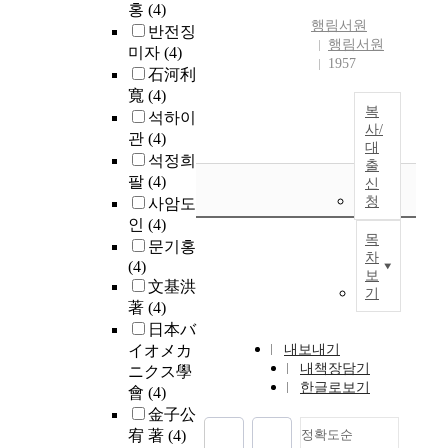
홍
(4)
행림서원
반전징
행림서원
미자
(4)
1957
石河利
寬
(4)
복
석하이
사/
관
(4)
대
석정희
출
팔
(4)
신
청
사암도
인
(4)
목
문기홍
차
(4)
보
文基洪
기
著
(4)
日本バ
イオメカ
내보내기
내책장담기
ニクス學
한글로보기
會
(4)
金子公
宥 著
(4)
정확도순