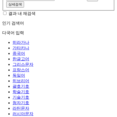
상세검색
결과 내 재검색
인기 검색어
다국어 입력
히라가나
가타카나
중국어
한글고어
그리스문자
프랑스어
독일어
히브리어
괄호기호
학술기호
기술기호
첨자기호
라틴문자
러시아문자