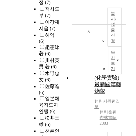
정
(7)
저사도
복
부
(7)
사/
이강재
대
지음
(7)
출
5
허임
신
(6)
청
趙憲泳
목
著
(6)
차
川村英
보
男 著
(6)
기
水野忠
(化學實驗)
文
(6)
最新國漢藥
佐藤進
物學
(6)
일본체
행림서원편집
육지도자
부
연맹
(6)
행림출판
松井三
杏林書院
2003
雄
(6)
천촌인