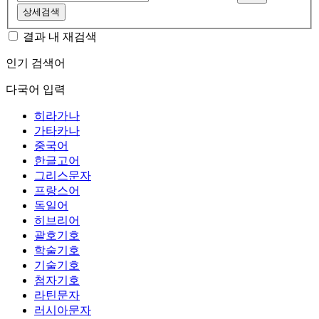
상세검색
결과 내 재검색
인기 검색어
다국어 입력
히라가나
가타카나
중국어
한글고어
그리스문자
프랑스어
독일어
히브리어
괄호기호
학술기호
기술기호
첨자기호
라틴문자
러시아문자