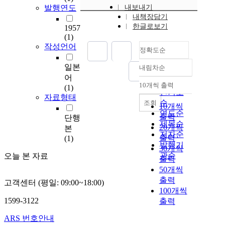
발행연도
내보내기
내책장담기
한글로보기
1957
(1)
작성언어
정확도순
일본
내림차순
정확도
어
순
10개씩 출력
(1)
내림차순
인기도
자료형태
순
조회
10개씩
연도순
출력
단행
제목순
20개씩
본
저자순
출력
(1)
발행기
30개씩
관순
오늘 본 자료
출력
50개씩
출력
고객센터 (평일: 09:00~18:00)
100개씩
1599-3122
출력
ARS 번호안내