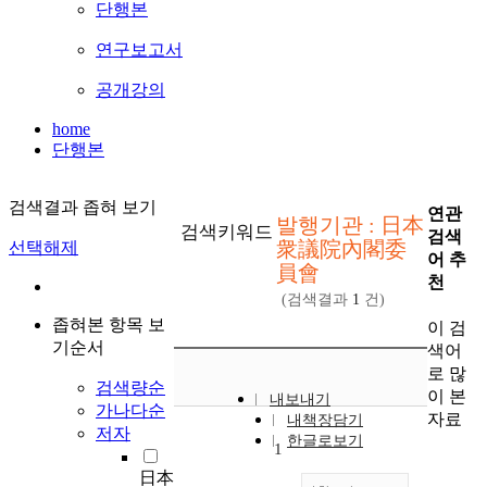
단행본
연구보고서
공개강의
home
단행본
검색결과 좁혀 보기
연관
발행기관 : 日本
검색키워드
검색
衆議院內閣委
선택해제
어 추
員會
천
(검색결과
1
건)
좁혀본 항목 보
이 검
기순서
색어
로 많
검색량순
이 본
내보내기
가나다순
자료
내책장담기
저자
한글로보기
1
日本