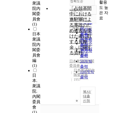
정확도순
활용
衆議
도 높
「占領基間
院內
내림차순
정확도
은 자
中における
閣委
순
료
員會
進駐軍によ
10개씩 출력
내림차순
인기도
(1)
る事故のた
순
조회
10개씩
め被害を受
연도순
日本
출력
けた者に對
제목순
衆議
20개씩
する見舞
저자순
院內
출력
金」に關す
발행기
閣委
30개씩
る資料
관순
員會
출력
編
50개씩
日本衆議院內閣
(1)
委員會
출력
日本衆議院內
100개씩
閣委員會
日
출력
1957
本.
衆議
院.
복사/
內閣
대출
신청
委員
會
(1)