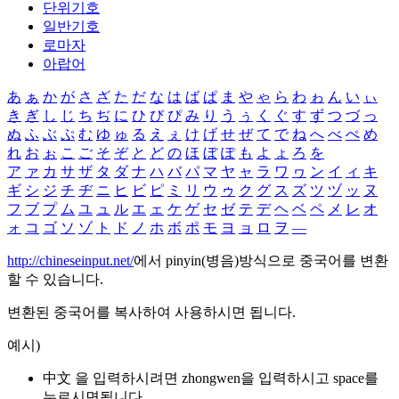
단위기호
일반기호
로마자
아랍어
あ
ぁ
か
が
さ
ざ
た
だ
な
は
ば
ぱ
ま
や
ゃ
ら
わ
ゎ
ん
い
ぃ
き
ぎ
し
じ
ち
ぢ
に
ひ
び
ぴ
み
り
う
ぅ
く
ぐ
す
ず
つ
づ
っ
ぬ
ふ
ぶ
ぷ
む
ゆ
ゅ
る
え
ぇ
け
げ
せ
ぜ
て
で
ね
へ
べ
ぺ
め
れ
お
ぉ
こ
ご
そ
ぞ
と
ど
の
ほ
ぼ
ぽ
も
よ
ょ
ろ
を
ア
ァ
カ
サ
ザ
タ
ダ
ナ
ハ
バ
パ
マ
ヤ
ャ
ラ
ワ
ヮ
ン
イ
ィ
キ
ギ
シ
ジ
チ
ヂ
ニ
ヒ
ビ
ピ
ミ
リ
ウ
ゥ
ク
グ
ス
ズ
ツ
ヅ
ッ
ヌ
フ
ブ
プ
ム
ユ
ュ
ル
エ
ェ
ケ
ゲ
セ
ゼ
テ
デ
ヘ
ベ
ペ
メ
レ
オ
ォ
コ
ゴ
ソ
ゾ
ト
ド
ノ
ホ
ボ
ポ
モ
ヨ
ョ
ロ
ヲ
―
http://chineseinput.net/
에서 pinyin(병음)방식으로 중국어를 변환
할 수 있습니다.
변환된 중국어를 복사하여 사용하시면 됩니다.
예시)
中文 을 입력하시려면
zhongwen
을 입력하시고 space를
누르시면됩니다.