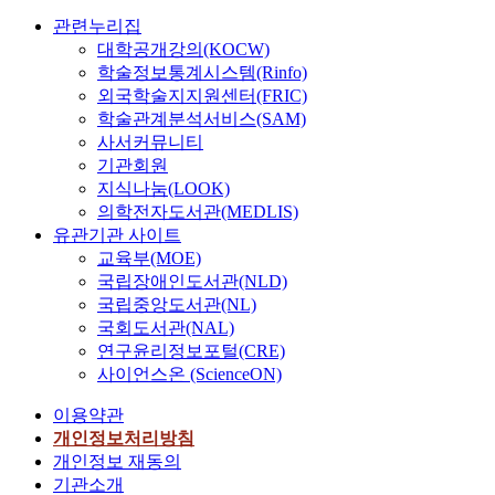
관련누리집
대학공개강의(KOCW)
학술정보통계시스템(Rinfo)
외국학술지지원센터(FRIC)
학술관계분석서비스(SAM)
사서커뮤니티
기관회원
지식나눔(LOOK)
의학전자도서관(MEDLIS)
유관기관 사이트
교육부(MOE)
국립장애인도서관(NLD)
국립중앙도서관(NL)
국회도서관(NAL)
연구윤리정보포털(CRE)
사이언스온 (ScienceON)
이용약관
개인정보처리방침
개인정보 재동의
기관소개