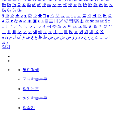
㎒
㎓
㎔
Ω
㏀
㏁
㎊
㎋
㎌
㏖
㏅
㎭
㎮
㎯
㏛
㎩
㎪
㎫
㎬
㏝
㏐
㏓
㏃
㏉
㏜
㏆
§
※
☆
★
○
●
◎
◇
◆
□
■
△
▽
→
←
↑
↓
↔
〓
◁
◀
▷
▶
♤
♠
♡
♥
♧
♣
⊙
◈
▣
◐
◑
▒
▤
▥
▨
▧
▦
▩
♨
☏
☎
☜
☞
¶
†
‡
↕
↗
↙
↖
↘
♭
♩
♪
♬
㉿
㈜
№
㏇
™
㏂
㏘
℡
＃
＆
＊
＠
ª
º
ⅰ
ⅱ
ⅲ
ⅳ
ⅴ
ⅵ
ⅶ
ⅷ
ⅸ
ⅹ
Ⅰ
Ⅱ
Ⅲ
Ⅳ
Ⅴ
Ⅵ
Ⅶ
Ⅷ
Ⅸ
Ⅹ
ا
ب
ت
ث
ج
ح
خ
د
ذ
ر
ز
س
ش
ص
ض
ط
ظ
ع
غ
ف
ق
ک
ل
م
ن
ه
و
ی
닫기
통합검색
국내학술논문
학위논문
해외학술논문
학술지