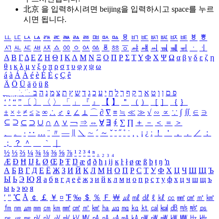
北京 을 입력하시려면
beijing
을 입력하시고 space를 누르
시면 됩니다.
ㅥ
ㅦ
ㅧ
ㅨ
ㅩ
ㅪ
ㅫ
ㅬ
ㅭ
ㅮ
ㅯ
ㅰ
ㅱ
ㅲ
ㅳ
ㅴ
ㅵ
ㅶ
ㅷ
ㅸ
ㅹ
ㅺ
ㅻ
ㅼ
ㅽ
ㅾ
ㅿ
ㆀ
ㆁ
ㆂ
ㆃ
ㆄ
ㆅ
ㆆ
ㆇ
ㆈ
ㆉ
ㆊ
ㆋ
ㆌ
ㆍ
ㆎ
Α
Β
Γ
Δ
Ε
Ζ
Η
Θ
Ι
Κ
Λ
Μ
Ν
Ξ
Ο
Π
Ρ
Σ
Τ
Υ
Φ
Χ
Ψ
Ω
α
β
γ
δ
ε
ζ
η
θ
ι
κ
λ
μ
ν
ξ
ο
π
ρ
σ
τ
υ
φ
χ
ψ
ω
á
à
Á
À
é
è
É
È
ç
Ç
ê
Ä
Ö
Ü
ä
ö
ü
ß
ְ
ֳ
ֲ
ֱ
ָ
ַ
ֵ
ֶ
ִ
ֹ
ּ
ֻ
ׂ
ׁ
ּ
ב
ה
נ
מ
צ
ת
ץ
ש
ד
ג
כ
ע
י
ח
ל
ך
ף
ק
ר
א
ט
ו
ן
ם
פ
‘
’
“
”
〔
〕
〈
〉
「
」
『
』
【
】
＂
（
）
［
］
｛
｝
±
×
÷
≠
≤
≥
∞
∴
♂
♀
∠
⊥
⌒
∂
∇
≡
≒
≪
≫
√
∽
∝
∵
∫
∬
∈
∋
⊆
⊇
⊂
⊃
∪
∩
∧
∨
￢
⇒
⇔
∀
∃
∮
∑
∏
＋
－
＜
＝
＞
、
。
·
‥
…
¨
〃
―
∥
＼
∼
´
～
ˇ
˘
˝
˚
˙
¸
˛
¡
¿
ː
！
＇
，
．
／
：
；
？
＾
＿
｀
｜
½
⅓
⅔
¼
¾
⅛
⅜
⅝
⅞
¹
²
³
⁴
ⁿ
₁
₂
₃
₄
Æ
Ð
Ħ
Ĳ
Ł
Ø
Œ
Þ
Ŧ
Ŋ
æ
đ
ð
ħ
ı
ĳ
ĸ
ŀ
ł
ø
œ
ß
þ
ŧ
ŋ
ŉ
А
Б
В
Г
Д
Е
Ё
Ж
З
И
Й
К
Л
М
Н
О
П
Р
С
Т
У
Ф
Х
Ц
Ч
Ш
Щ
Ъ
Ы
Ь
Э
Ю
Я
а
б
в
г
д
е
ё
ж
з
и
й
к
л
м
н
о
п
р
с
т
у
ф
х
ц
ч
ш
щ
ъ
ы
ь
э
ю
я
′
″
℃
Å
￠
￡
￥
¤
℉
‰
＄
％
Ｆ
￦
㎕
㎖
㎗
ℓ
㎘
㏄
㎣
㎤
㎥
㎦
㎙
㎚
㎛
㎜
㎝
㎞
㎟
㎠
㎡
㎢
㏊
㎍
㎎
㎏
㏏
㎈
㎉
㏈
㎧
㎨
㎰
㎱
㎲
㎳
㎴
㎵
㎶
㎷
㎸
㎹
㎀
㎁
㎂
㎃
㎄
㎺
㎻
㎽
㎾
㎿
㎐
㎑