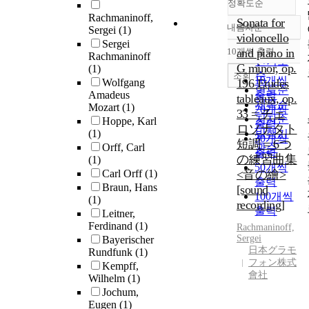
정확도순
Rachmaninoff,
Sonata for
내림차순
Sergei
(1)
정확도
violoncello
Sergei
순
10개씩 출력
and piano in
Rachmaninoff
내림차순
인기도
G minor, op.
(1)
순
조회
10개씩
Wolfgang
196 Etudes
연도순
Amadeus
출력
tableaux, op.
제목순
Mozart
(1)
20개씩
33 = チェ
저자순
Hoppe, Karl
출력
ロソナタト
(1)
발행기
30개씩
短調 = 6つ
Orff, Carl
관순
출력
の練習曲集
(1)
50개씩
Carl Orff
(1)
<音の繪>
출력
Braun, Hans
[sound
100개씩
(1)
recording]
출력
Leitner,
Ferdinand
(1)
Rachmaninoff,
Sergei
Bayerischer
日本グラモ
Rundfunk
(1)
フォン株式
Kempff,
會社
Wilhelm
(1)
Jochum,
Eugen
(1)