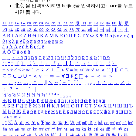
北京 을 입력하시려면
beijing
을 입력하시고 space를 누르
시면 됩니다.
ㅥ
ㅦ
ㅧ
ㅨ
ㅩ
ㅪ
ㅫ
ㅬ
ㅭ
ㅮ
ㅯ
ㅰ
ㅱ
ㅲ
ㅳ
ㅴ
ㅵ
ㅶ
ㅷ
ㅸ
ㅹ
ㅺ
ㅻ
ㅼ
ㅽ
ㅾ
ㅿ
ㆀ
ㆁ
ㆂ
ㆃ
ㆄ
ㆅ
ㆆ
ㆇ
ㆈ
ㆉ
ㆊ
ㆋ
ㆌ
ㆍ
ㆎ
Α
Β
Γ
Δ
Ε
Ζ
Η
Θ
Ι
Κ
Λ
Μ
Ν
Ξ
Ο
Π
Ρ
Σ
Τ
Υ
Φ
Χ
Ψ
Ω
α
β
γ
δ
ε
ζ
η
θ
ι
κ
λ
μ
ν
ξ
ο
π
ρ
σ
τ
υ
φ
χ
ψ
ω
á
à
Á
À
é
è
É
È
ç
Ç
ê
Ä
Ö
Ü
ä
ö
ü
ß
ְ
ֳ
ֲ
ֱ
ָ
ַ
ֵ
ֶ
ִ
ֹ
ּ
ֻ
ׂ
ׁ
ּ
ב
ה
נ
מ
צ
ת
ץ
ש
ד
ג
כ
ע
י
ח
ל
ך
ף
ק
ר
א
ט
ו
ן
ם
פ
‘
’
“
”
〔
〕
〈
〉
「
」
『
』
【
】
＂
（
）
［
］
｛
｝
±
×
÷
≠
≤
≥
∞
∴
♂
♀
∠
⊥
⌒
∂
∇
≡
≒
≪
≫
√
∽
∝
∵
∫
∬
∈
∋
⊆
⊇
⊂
⊃
∪
∩
∧
∨
￢
⇒
⇔
∀
∃
∮
∑
∏
＋
－
＜
＝
＞
、
。
·
‥
…
¨
〃
―
∥
＼
∼
´
～
ˇ
˘
˝
˚
˙
¸
˛
¡
¿
ː
！
＇
，
．
／
：
；
？
＾
＿
｀
｜
½
⅓
⅔
¼
¾
⅛
⅜
⅝
⅞
¹
²
³
⁴
ⁿ
₁
₂
₃
₄
Æ
Ð
Ħ
Ĳ
Ł
Ø
Œ
Þ
Ŧ
Ŋ
æ
đ
ð
ħ
ı
ĳ
ĸ
ŀ
ł
ø
œ
ß
þ
ŧ
ŋ
ŉ
А
Б
В
Г
Д
Е
Ё
Ж
З
И
Й
К
Л
М
Н
О
П
Р
С
Т
У
Ф
Х
Ц
Ч
Ш
Щ
Ъ
Ы
Ь
Э
Ю
Я
а
б
в
г
д
е
ё
ж
з
и
й
к
л
м
н
о
п
р
с
т
у
ф
х
ц
ч
ш
щ
ъ
ы
ь
э
ю
я
′
″
℃
Å
￠
￡
￥
¤
℉
‰
＄
％
Ｆ
￦
㎕
㎖
㎗
ℓ
㎘
㏄
㎣
㎤
㎥
㎦
㎙
㎚
㎛
㎜
㎝
㎞
㎟
㎠
㎡
㎢
㏊
㎍
㎎
㎏
㏏
㎈
㎉
㏈
㎧
㎨
㎰
㎱
㎲
㎳
㎴
㎵
㎶
㎷
㎸
㎹
㎀
㎁
㎂
㎃
㎄
㎺
㎻
㎽
㎾
㎿
㎐
㎑