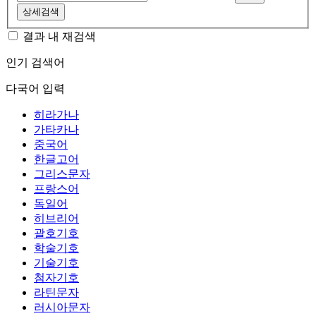
상세검색
결과 내 재검색
인기 검색어
다국어 입력
히라가나
가타카나
중국어
한글고어
그리스문자
프랑스어
독일어
히브리어
괄호기호
학술기호
기술기호
첨자기호
라틴문자
러시아문자