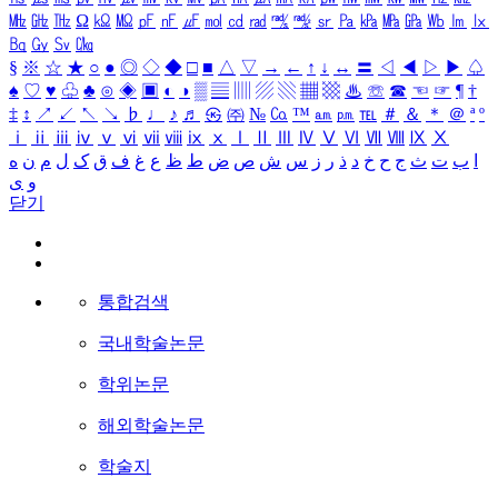
㎒
㎓
㎔
Ω
㏀
㏁
㎊
㎋
㎌
㏖
㏅
㎭
㎮
㎯
㏛
㎩
㎪
㎫
㎬
㏝
㏐
㏓
㏃
㏉
㏜
㏆
§
※
☆
★
○
●
◎
◇
◆
□
■
△
▽
→
←
↑
↓
↔
〓
◁
◀
▷
▶
♤
♠
♡
♥
♧
♣
⊙
◈
▣
◐
◑
▒
▤
▥
▨
▧
▦
▩
♨
☏
☎
☜
☞
¶
†
‡
↕
↗
↙
↖
↘
♭
♩
♪
♬
㉿
㈜
№
㏇
™
㏂
㏘
℡
＃
＆
＊
＠
ª
º
ⅰ
ⅱ
ⅲ
ⅳ
ⅴ
ⅵ
ⅶ
ⅷ
ⅸ
ⅹ
Ⅰ
Ⅱ
Ⅲ
Ⅳ
Ⅴ
Ⅵ
Ⅶ
Ⅷ
Ⅸ
Ⅹ
ا
ب
ت
ث
ج
ح
خ
د
ذ
ر
ز
س
ش
ص
ض
ط
ظ
ع
غ
ف
ق
ک
ل
م
ن
ه
و
ی
닫기
통합검색
국내학술논문
학위논문
해외학술논문
학술지