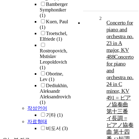
Bamberger
Symphoniker
(1)
2
Kuen, Paul
Concerto for
(1)
piano and
Troetschel,
orchestra no.
Elfriede
(1)
23 in A
major, KV
Rostropovich,
Mstislav
488Concerto
Leopoldovich
for piano
(1)
and
Oborine,
orchestra no.
Lev
(1)
24 in C
Dediukhin,
minor, KV
Aleksandr
Aleksandrovich
491 = ピア
(1)
ノ協奏曲
작성언어
第十三番
기타
(1)
イ長調 =
자료형태
ピアノ協奏
비도서
(3)
曲 第十四
番 ハ短調