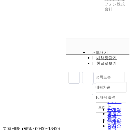
フォン株式
會社
내보내기
내책장담기
한글로보기
정확도순
내림차순
정확도
순
10개씩 출력
내림차순
인기도
순
조회
10개씩
연도순
출력
제목순
20개씩
저자순
출력
고객센터 (평일: 09:00~18:00)