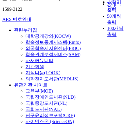
발행기
30개씩
관순
1599-3122
출력
50개씩
ARS 번호안내
출력
100개씩
관련누리집
출력
대학공개강의(KOCW)
학술정보통계시스템(Rinfo)
외국학술지지원센터(FRIC)
학술관계분석서비스(SAM)
사서커뮤니티
기관회원
지식나눔(LOOK)
의학전자도서관(MEDLIS)
유관기관 사이트
교육부(MOE)
국립장애인도서관(NLD)
국립중앙도서관(NL)
국회도서관(NAL)
연구윤리정보포털(CRE)
사이언스온 (ScienceON)