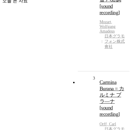
오늘 본 자료
[sound
recording]
Mozart,
Wolfgang
Amadeus
日本グラモ
フォン株式
會社
3
Carmina
Burana = カ
ルミナ ブ
ラ―ナ
[sound
recording]
Orff, Carl
日本グラモ