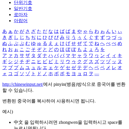
단위기호
일반기호
로마자
아랍어
あ
ぁ
か
が
さ
ざ
た
だ
な
は
ば
ぱ
ま
や
ゃ
ら
わ
ゎ
ん
い
ぃ
き
ぎ
し
じ
ち
ぢ
に
ひ
び
ぴ
み
り
う
ぅ
く
ぐ
す
ず
つ
づ
っ
ぬ
ふ
ぶ
ぷ
む
ゆ
ゅ
る
え
ぇ
け
げ
せ
ぜ
て
で
ね
へ
べ
ぺ
め
れ
お
ぉ
こ
ご
そ
ぞ
と
ど
の
ほ
ぼ
ぽ
も
よ
ょ
ろ
を
ア
ァ
カ
サ
ザ
タ
ダ
ナ
ハ
バ
パ
マ
ヤ
ャ
ラ
ワ
ヮ
ン
イ
ィ
キ
ギ
シ
ジ
チ
ヂ
ニ
ヒ
ビ
ピ
ミ
リ
ウ
ゥ
ク
グ
ス
ズ
ツ
ヅ
ッ
ヌ
フ
ブ
プ
ム
ユ
ュ
ル
エ
ェ
ケ
ゲ
セ
ゼ
テ
デ
ヘ
ベ
ペ
メ
レ
オ
ォ
コ
ゴ
ソ
ゾ
ト
ド
ノ
ホ
ボ
ポ
モ
ヨ
ョ
ロ
ヲ
―
http://chineseinput.net/
에서 pinyin(병음)방식으로 중국어를 변환
할 수 있습니다.
변환된 중국어를 복사하여 사용하시면 됩니다.
예시)
中文 을 입력하시려면
zhongwen
을 입력하시고 space를
누르시면됩니다.