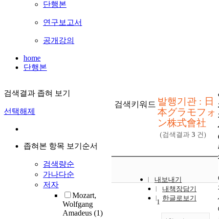
단행본
연구보고서
공개강의
home
단행본
검색결과 좁혀 보기
발행기관 : 日
검색키워드
本グラモフォ
선택해제
ン株式會社
(검색결과
3
건)
좁혀본 항목 보기순서
검색량순
가나다순
내보내기
저자
내책장담기
Mozart,
한글로보기
1
Wolfgang
Amadeus
(1)