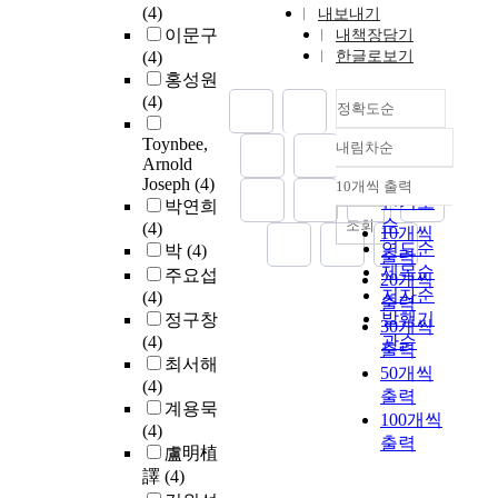
(4)
내보내기
이문구
내책장담기
(4)
한글로보기
홍성원
(4)
정확도순
Toynbee,
내림차순
정확도
Arnold
순
Joseph
(4)
10개씩 출력
내림차순
인기도
박연희
순
조회
(4)
10개씩
연도순
박
(4)
출력
제목순
주요섭
20개씩
저자순
(4)
출력
발행기
정구창
30개씩
(4)
관순
출력
최서해
50개씩
(4)
출력
계용묵
100개씩
(4)
출력
盧明植
譯
(4)