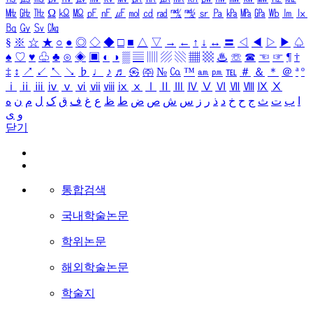
㎒
㎓
㎔
Ω
㏀
㏁
㎊
㎋
㎌
㏖
㏅
㎭
㎮
㎯
㏛
㎩
㎪
㎫
㎬
㏝
㏐
㏓
㏃
㏉
㏜
㏆
§
※
☆
★
○
●
◎
◇
◆
□
■
△
▽
→
←
↑
↓
↔
〓
◁
◀
▷
▶
♤
♠
♡
♥
♧
♣
⊙
◈
▣
◐
◑
▒
▤
▥
▨
▧
▦
▩
♨
☏
☎
☜
☞
¶
†
‡
↕
↗
↙
↖
↘
♭
♩
♪
♬
㉿
㈜
№
㏇
™
㏂
㏘
℡
＃
＆
＊
＠
ª
º
ⅰ
ⅱ
ⅲ
ⅳ
ⅴ
ⅵ
ⅶ
ⅷ
ⅸ
ⅹ
Ⅰ
Ⅱ
Ⅲ
Ⅳ
Ⅴ
Ⅵ
Ⅶ
Ⅷ
Ⅸ
Ⅹ
ا
ب
ت
ث
ج
ح
خ
د
ذ
ر
ز
س
ش
ص
ض
ط
ظ
ع
غ
ف
ق
ک
ل
م
ن
ه
و
ی
닫기
통합검색
국내학술논문
학위논문
해외학술논문
학술지