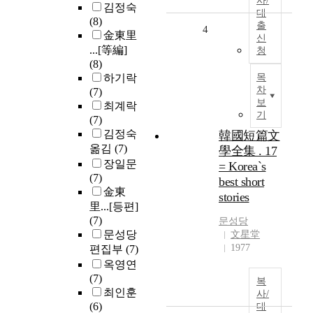
사/
김정숙
대
(8)
출
4
金東里
신
...[等編]
청
(8)
하기락
목
차
(7)
보
최계락
기
(7)
김정숙
韓國短篇文
옮김
(7)
學全集 . 17
장일문
= Korea`s
(7)
best short
金東
stories
里...[등편]
(7)
문성당
문성당
文星堂
1977
편집부
(7)
옥영연
(7)
복
최인훈
사/
(6)
대