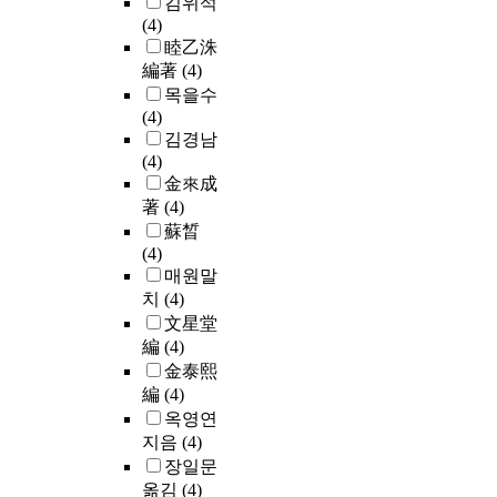
김위석
(4)
睦乙洙
編著
(4)
목을수
(4)
김경남
(4)
金來成
著
(4)
蘇晳
(4)
매원말
치
(4)
文星堂
編
(4)
金泰熙
編
(4)
옥영연
지음
(4)
장일문
옮김
(4)