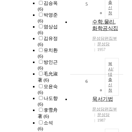
출
김승옥
5
신
(6)
청
박영준
(6)
수학.물리.
염상섭
화학공식집
(6)
김유정
문성당편집부
(6)
문성당
1957
유치환
(6)
방인근
복
(6)
사/
毛允淑
대
著
(6)
출
6
신
모윤숙
청
(6)
나도향
묵서기법
(6)
문성당편집부
李雪舟
문성당
著
(6)
1987
소석
(6)