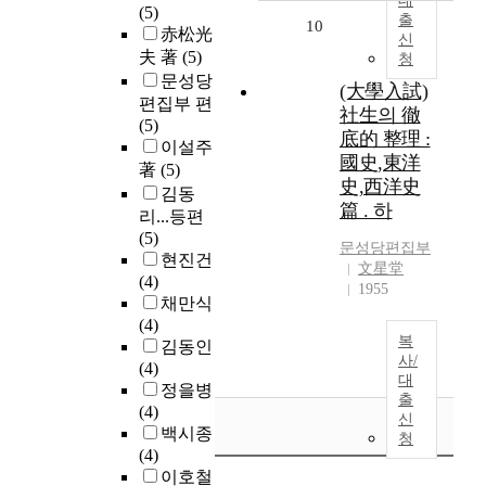
대
(5)
출
10
赤松光
신
夫 著
(5)
청
문성당
(大學入試)
편집부 편
社生의 徹
(5)
底的 整理 :
이설주
國史,東洋
著
(5)
史,西洋史
김동
篇 . 하
리...등편
(5)
문성당편집부
현진건
文星堂
(4)
1955
채만식
(4)
복
김동인
사/
(4)
대
정을병
출
(4)
신
백시종
청
(4)
이호철