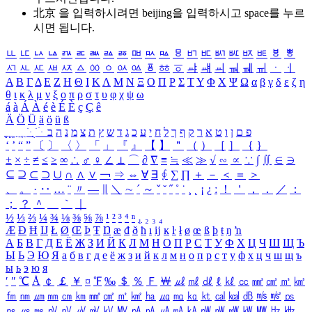
北京 을 입력하시려면
beijing
을 입력하시고 space를 누르
시면 됩니다.
ㅥ
ㅦ
ㅧ
ㅨ
ㅩ
ㅪ
ㅫ
ㅬ
ㅭ
ㅮ
ㅯ
ㅰ
ㅱ
ㅲ
ㅳ
ㅴ
ㅵ
ㅶ
ㅷ
ㅸ
ㅹ
ㅺ
ㅻ
ㅼ
ㅽ
ㅾ
ㅿ
ㆀ
ㆁ
ㆂ
ㆃ
ㆄ
ㆅ
ㆆ
ㆇ
ㆈ
ㆉ
ㆊ
ㆋ
ㆌ
ㆍ
ㆎ
Α
Β
Γ
Δ
Ε
Ζ
Η
Θ
Ι
Κ
Λ
Μ
Ν
Ξ
Ο
Π
Ρ
Σ
Τ
Υ
Φ
Χ
Ψ
Ω
α
β
γ
δ
ε
ζ
η
θ
ι
κ
λ
μ
ν
ξ
ο
π
ρ
σ
τ
υ
φ
χ
ψ
ω
á
à
Á
À
é
è
É
È
ç
Ç
ê
Ä
Ö
Ü
ä
ö
ü
ß
ְ
ֳ
ֲ
ֱ
ָ
ַ
ֵ
ֶ
ִ
ֹ
ּ
ֻ
ׂ
ׁ
ּ
ב
ה
נ
מ
צ
ת
ץ
ש
ד
ג
כ
ע
י
ח
ל
ך
ף
ק
ר
א
ט
ו
ן
ם
פ
‘
’
“
”
〔
〕
〈
〉
「
」
『
』
【
】
＂
（
）
［
］
｛
｝
±
×
÷
≠
≤
≥
∞
∴
♂
♀
∠
⊥
⌒
∂
∇
≡
≒
≪
≫
√
∽
∝
∵
∫
∬
∈
∋
⊆
⊇
⊂
⊃
∪
∩
∧
∨
￢
⇒
⇔
∀
∃
∮
∑
∏
＋
－
＜
＝
＞
、
。
·
‥
…
¨
〃
―
∥
＼
∼
´
～
ˇ
˘
˝
˚
˙
¸
˛
¡
¿
ː
！
＇
，
．
／
：
；
？
＾
＿
｀
｜
½
⅓
⅔
¼
¾
⅛
⅜
⅝
⅞
¹
²
³
⁴
ⁿ
₁
₂
₃
₄
Æ
Ð
Ħ
Ĳ
Ł
Ø
Œ
Þ
Ŧ
Ŋ
æ
đ
ð
ħ
ı
ĳ
ĸ
ŀ
ł
ø
œ
ß
þ
ŧ
ŋ
ŉ
А
Б
В
Г
Д
Е
Ё
Ж
З
И
Й
К
Л
М
Н
О
П
Р
С
Т
У
Ф
Х
Ц
Ч
Ш
Щ
Ъ
Ы
Ь
Э
Ю
Я
а
б
в
г
д
е
ё
ж
з
и
й
к
л
м
н
о
п
р
с
т
у
ф
х
ц
ч
ш
щ
ъ
ы
ь
э
ю
я
′
″
℃
Å
￠
￡
￥
¤
℉
‰
＄
％
Ｆ
￦
㎕
㎖
㎗
ℓ
㎘
㏄
㎣
㎤
㎥
㎦
㎙
㎚
㎛
㎜
㎝
㎞
㎟
㎠
㎡
㎢
㏊
㎍
㎎
㎏
㏏
㎈
㎉
㏈
㎧
㎨
㎰
㎱
㎲
㎳
㎴
㎵
㎶
㎷
㎸
㎹
㎀
㎁
㎂
㎃
㎄
㎺
㎻
㎽
㎾
㎿
㎐
㎑