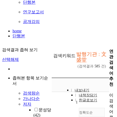
단행본
연구보고서
공개강의
home
단행본
검색결과 좁혀 보기
연
발행기관 : 文
검색키워드
관
盛堂
선택해제
검
(검색결과
585
건)
색
어
좁혀본 항목 보기순
추
서
천
내보내기
검색량순
이
내책장담기
가나다순
한글로보기
검
1
저자
색
문성당
어
정확도순
(42)