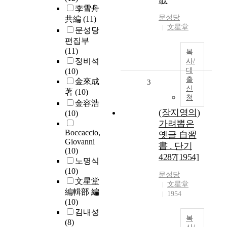
歌
李雪舟
문성당
共編
(11)
文星堂
문성당
편집부
(11)
복
정비석
사/
대
(10)
출
金來成
3
신
著
(10)
청
金容浩
(장지영의)
(10)
가려뽑은
Boccaccio,
옛글 自習
Giovanni
書 . 단기
(10)
4287[1954]
노명식
(10)
문성당
文星堂
文星堂
編輯部 編
1954
(10)
김내성
복
(8)