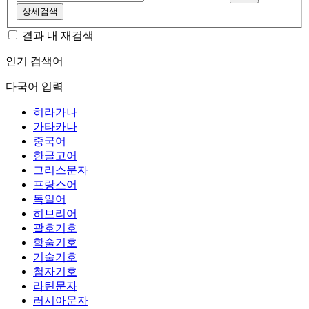
상세검색
결과 내 재검색
인기 검색어
다국어 입력
히라가나
가타카나
중국어
한글고어
그리스문자
프랑스어
독일어
히브리어
괄호기호
학술기호
기술기호
첨자기호
라틴문자
러시아문자