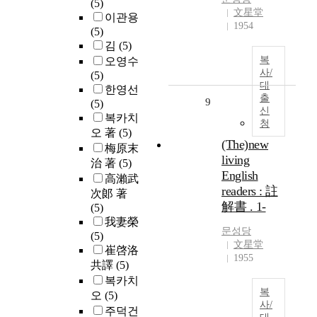
(5)
文星堂
이관용
1954
(5)
김
(5)
복
오영수
사/
(5)
대
한영선
출
9
(5)
신
복카치
청
오 著
(5)
(The)new
梅原末
living
治 著
(5)
English
高瀨武
readers : 註
次郞 著
解書 . 1-
(5)
我妻榮
문성당
(5)
文星堂
崔啓洛
1955
共譯
(5)
복카치
복
오
(5)
사/
주덕건