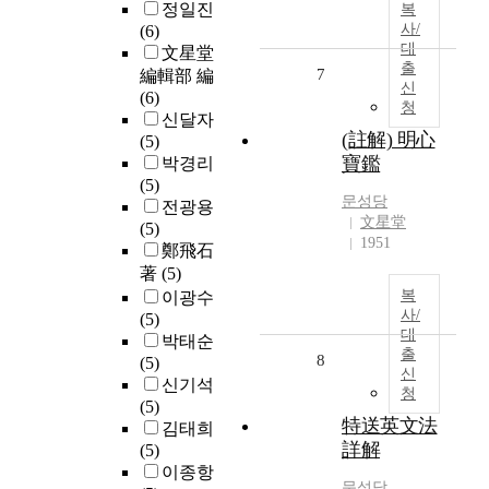
정일진
복
사/
(6)
대
文星堂
출
7
編輯部 編
신
(6)
청
신달자
(註解) 明心
(5)
寶鑑
박경리
(5)
문성당
전광용
文星堂
(5)
1951
鄭飛石
著
(5)
복
이광수
사/
(5)
대
박태순
출
8
(5)
신
신기석
청
(5)
特送英文法
김태희
詳解
(5)
이종항
문성당