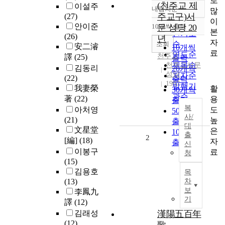
로
(천주교 제
이설주
내림차순
많
정확도
주교구)서
(27)
이
순
안이준
10개씩 출력
문 성당 20
내림차순
본
인기도
(26)
년
자
순
조회
安二濬
10개씩
료
연도순
천주교
譯
(25)
출력
제목순
천주교서문
김동리
20개씩
성당
저자순
(22)
출력
1997
발행기
我妻榮
활
30개씩
관순
著
(22)
용
출력
복
도
아처영
50개씩
사/
(21)
높
출력
대
文星堂
은
100개씩
출
2
[編]
(18)
자
출력
신
이봉구
료
청
(15)
김용호
목
(13)
차
보
李鳳九
기
譯
(12)
김래성
漢陽五百年
(12)