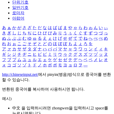
단위기호
일반기호
로마자
아랍어
あ
ぁ
か
が
さ
ざ
た
だ
な
は
ば
ぱ
ま
や
ゃ
ら
わ
ゎ
ん
い
ぃ
き
ぎ
し
じ
ち
ぢ
に
ひ
び
ぴ
み
り
う
ぅ
く
ぐ
す
ず
つ
づ
っ
ぬ
ふ
ぶ
ぷ
む
ゆ
ゅ
る
え
ぇ
け
げ
せ
ぜ
て
で
ね
へ
べ
ぺ
め
れ
お
ぉ
こ
ご
そ
ぞ
と
ど
の
ほ
ぼ
ぽ
も
よ
ょ
ろ
を
ア
ァ
カ
サ
ザ
タ
ダ
ナ
ハ
バ
パ
マ
ヤ
ャ
ラ
ワ
ヮ
ン
イ
ィ
キ
ギ
シ
ジ
チ
ヂ
ニ
ヒ
ビ
ピ
ミ
リ
ウ
ゥ
ク
グ
ス
ズ
ツ
ヅ
ッ
ヌ
フ
ブ
プ
ム
ユ
ュ
ル
エ
ェ
ケ
ゲ
セ
ゼ
テ
デ
ヘ
ベ
ペ
メ
レ
オ
ォ
コ
ゴ
ソ
ゾ
ト
ド
ノ
ホ
ボ
ポ
モ
ヨ
ョ
ロ
ヲ
―
http://chineseinput.net/
에서 pinyin(병음)방식으로 중국어를 변환
할 수 있습니다.
변환된 중국어를 복사하여 사용하시면 됩니다.
예시)
中文 을 입력하시려면
zhongwen
을 입력하시고 space를
누르시면됩니다.