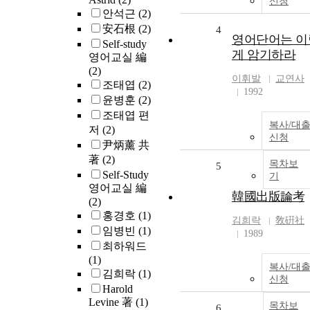
신청
안석근
(2)
安石根
(2)
4
영어단어는 이
Self-study
게 암기하라
영어교실 編
(2)
이휘발
교연사
조태엽
(2)
1992
윤병훈
(2)
조태엽 편
복사/대
저
(2)
신청
尹炳薰 共
著
(2)
목차보
5
Self-Study
기
영어교실 編
韓國出版論考
(2)
홍경호
(1)
김희락
敎硏社
임병빈
(1)
1989
최하워드
(1)
복사/대
김희락
(1)
신청
Harold
Levine 著
(1)
목차보
6