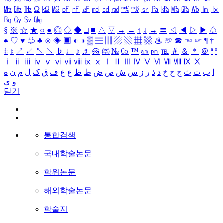
㎒
㎓
㎔
Ω
㏀
㏁
㎊
㎋
㎌
㏖
㏅
㎭
㎮
㎯
㏛
㎩
㎪
㎫
㎬
㏝
㏐
㏓
㏃
㏉
㏜
㏆
§
※
☆
★
○
●
◎
◇
◆
□
■
△
▽
→
←
↑
↓
↔
〓
◁
◀
▷
▶
♤
♠
♡
♥
♧
♣
⊙
◈
▣
◐
◑
▒
▤
▥
▨
▧
▦
▩
♨
☏
☎
☜
☞
¶
†
‡
↕
↗
↙
↖
↘
♭
♩
♪
♬
㉿
㈜
№
㏇
™
㏂
㏘
℡
＃
＆
＊
＠
ª
º
ⅰ
ⅱ
ⅲ
ⅳ
ⅴ
ⅵ
ⅶ
ⅷ
ⅸ
ⅹ
Ⅰ
Ⅱ
Ⅲ
Ⅳ
Ⅴ
Ⅵ
Ⅶ
Ⅷ
Ⅸ
Ⅹ
ا
ب
ت
ث
ج
ح
خ
د
ذ
ر
ز
س
ش
ص
ض
ط
ظ
ع
غ
ف
ق
ک
ل
م
ن
ه
و
ی
닫기
통합검색
국내학술논문
학위논문
해외학술논문
학술지