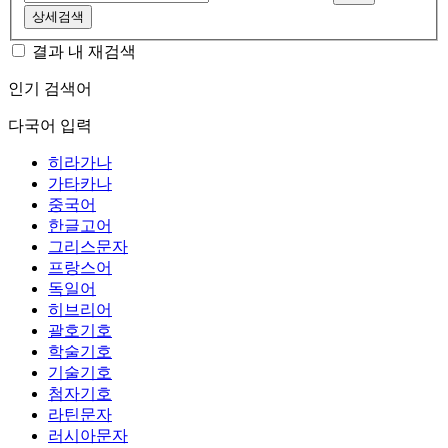
상세검색
결과 내 재검색
인기 검색어
다국어 입력
히라가나
가타카나
중국어
한글고어
그리스문자
프랑스어
독일어
히브리어
괄호기호
학술기호
기술기호
첨자기호
라틴문자
러시아문자