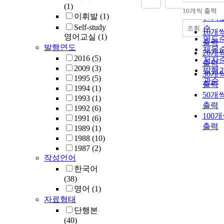
(1)
순
10개씩 출력
내림
이휘발
(1)
인기
Self-study
순
조회
10개
영어교실
(1)
연도
출력
발행연도
제목
20개
2016
(5)
저자
출력
2009
(3)
발행
30개
1995
(5)
관순
출력
1994
(1)
50개
1993
(1)
출력
1992
(6)
100
1991
(6)
출력
1989
(1)
1988
(10)
1987
(2)
작성언어
한국어
(38)
영어
(1)
자료형태
단행본
(40)