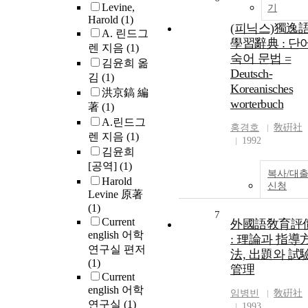
Levine,
기
Harold
(1)
(피닉스)獨逸
A. 린드그
學習辭典 : 단
렌 지음
(1)
숙어 문법 =
김윤희 옮
Deutsch-
김
(1)
Koreanisches
洪京鎬 編
worterbuch
著
(1)
A.린드그
홍경호
敎硏社
렌 지음
(1)
1992
김윤희
[공역]
(1)
복사/대
Harold
신청
Levine 原著
(1)
7
Current
外國語敎育評
english 어학
: 理論과 指導
연구실 편저
法, 出題와 試
(1)
管理
Current
english 어학
임병빈
敎硏社
연구실
(1)
1993