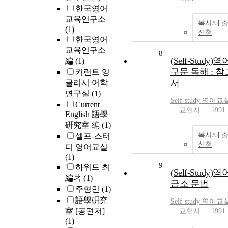
한국영어
교육연구소
복사/대
(1)
신청
한국영어
교육연구소
8
(Self-Study)영
編
(1)
구문 독해 : 참
커런트 잉
서
글리시 어학
연구실
(1)
Self-study 영어교
Current
교연사
1991
English 語學
硏究室 編
(1)
복사/대
셀프-스터
신청
디 영어교실
(1)
9
하워드 최
(Self-Study)영
編著
(1)
급소 문법
주형민
(1)
語學硏究
Self-study 영어교
室 [공편저]
교연사
1991
(1)