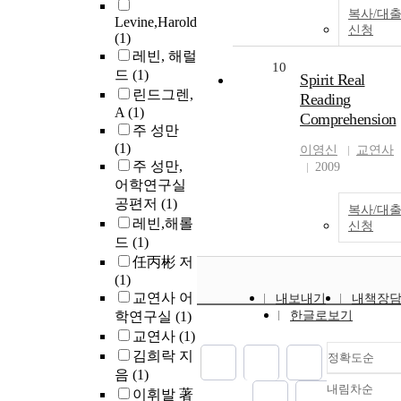
복사/대
Levine,Harold
신청
(1)
레빈, 해럴
10
드
(1)
Spirit Real
린드그렌,
Reading
A
(1)
Comprehension
주 성만
(1)
이영신
교연사
주 성만,
2009
어학연구실
공편저
(1)
복사/대
레빈,해롤
신청
드
(1)
任丙彬 저
(1)
교연사 어
내보내기
내책장
학연구실
(1)
한글로보기
교연사
(1)
김희락 지
정확도순
음
(1)
내림차순
이휘발 著
정확