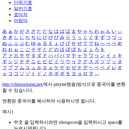
단위기호
일반기호
로마자
아랍어
あ
ぁ
か
が
さ
ざ
た
だ
な
は
ば
ぱ
ま
や
ゃ
ら
わ
ゎ
ん
い
ぃ
き
ぎ
し
じ
ち
ぢ
に
ひ
び
ぴ
み
り
う
ぅ
く
ぐ
す
ず
つ
づ
っ
ぬ
ふ
ぶ
ぷ
む
ゆ
ゅ
る
え
ぇ
け
げ
せ
ぜ
て
で
ね
へ
べ
ぺ
め
れ
お
ぉ
こ
ご
そ
ぞ
と
ど
の
ほ
ぼ
ぽ
も
よ
ょ
ろ
を
ア
ァ
カ
サ
ザ
タ
ダ
ナ
ハ
バ
パ
マ
ヤ
ャ
ラ
ワ
ヮ
ン
イ
ィ
キ
ギ
シ
ジ
チ
ヂ
ニ
ヒ
ビ
ピ
ミ
リ
ウ
ゥ
ク
グ
ス
ズ
ツ
ヅ
ッ
ヌ
フ
ブ
プ
ム
ユ
ュ
ル
エ
ェ
ケ
ゲ
セ
ゼ
テ
デ
ヘ
ベ
ペ
メ
レ
オ
ォ
コ
ゴ
ソ
ゾ
ト
ド
ノ
ホ
ボ
ポ
モ
ヨ
ョ
ロ
ヲ
―
http://chineseinput.net/
에서 pinyin(병음)방식으로 중국어를 변환
할 수 있습니다.
변환된 중국어를 복사하여 사용하시면 됩니다.
예시)
中文 을 입력하시려면
zhongwen
을 입력하시고 space를
누르시면됩니다.