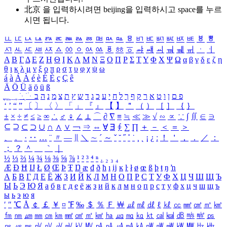
北京 을 입력하시려면
beijing
을 입력하시고 space를 누르
시면 됩니다.
ㅥ
ㅦ
ㅧ
ㅨ
ㅩ
ㅪ
ㅫ
ㅬ
ㅭ
ㅮ
ㅯ
ㅰ
ㅱ
ㅲ
ㅳ
ㅴ
ㅵ
ㅶ
ㅷ
ㅸ
ㅹ
ㅺ
ㅻ
ㅼ
ㅽ
ㅾ
ㅿ
ㆀ
ㆁ
ㆂ
ㆃ
ㆄ
ㆅ
ㆆ
ㆇ
ㆈ
ㆉ
ㆊ
ㆋ
ㆌ
ㆍ
ㆎ
Α
Β
Γ
Δ
Ε
Ζ
Η
Θ
Ι
Κ
Λ
Μ
Ν
Ξ
Ο
Π
Ρ
Σ
Τ
Υ
Φ
Χ
Ψ
Ω
α
β
γ
δ
ε
ζ
η
θ
ι
κ
λ
μ
ν
ξ
ο
π
ρ
σ
τ
υ
φ
χ
ψ
ω
á
à
Á
À
é
è
É
È
ç
Ç
ê
Ä
Ö
Ü
ä
ö
ü
ß
ְ
ֳ
ֲ
ֱ
ָ
ַ
ֵ
ֶ
ִ
ֹ
ּ
ֻ
ׂ
ׁ
ּ
ב
ה
נ
מ
צ
ת
ץ
ש
ד
ג
כ
ע
י
ח
ל
ך
ף
ק
ר
א
ט
ו
ן
ם
פ
‘
’
“
”
〔
〕
〈
〉
「
」
『
』
【
】
＂
（
）
［
］
｛
｝
±
×
÷
≠
≤
≥
∞
∴
♂
♀
∠
⊥
⌒
∂
∇
≡
≒
≪
≫
√
∽
∝
∵
∫
∬
∈
∋
⊆
⊇
⊂
⊃
∪
∩
∧
∨
￢
⇒
⇔
∀
∃
∮
∑
∏
＋
－
＜
＝
＞
、
。
·
‥
…
¨
〃
―
∥
＼
∼
´
～
ˇ
˘
˝
˚
˙
¸
˛
¡
¿
ː
！
＇
，
．
／
：
；
？
＾
＿
｀
｜
½
⅓
⅔
¼
¾
⅛
⅜
⅝
⅞
¹
²
³
⁴
ⁿ
₁
₂
₃
₄
Æ
Ð
Ħ
Ĳ
Ł
Ø
Œ
Þ
Ŧ
Ŋ
æ
đ
ð
ħ
ı
ĳ
ĸ
ŀ
ł
ø
œ
ß
þ
ŧ
ŋ
ŉ
А
Б
В
Г
Д
Е
Ё
Ж
З
И
Й
К
Л
М
Н
О
П
Р
С
Т
У
Ф
Х
Ц
Ч
Ш
Щ
Ъ
Ы
Ь
Э
Ю
Я
а
б
в
г
д
е
ё
ж
з
и
й
к
л
м
н
о
п
р
с
т
у
ф
х
ц
ч
ш
щ
ъ
ы
ь
э
ю
я
′
″
℃
Å
￠
￡
￥
¤
℉
‰
＄
％
Ｆ
￦
㎕
㎖
㎗
ℓ
㎘
㏄
㎣
㎤
㎥
㎦
㎙
㎚
㎛
㎜
㎝
㎞
㎟
㎠
㎡
㎢
㏊
㎍
㎎
㎏
㏏
㎈
㎉
㏈
㎧
㎨
㎰
㎱
㎲
㎳
㎴
㎵
㎶
㎷
㎸
㎹
㎀
㎁
㎂
㎃
㎄
㎺
㎻
㎽
㎾
㎿
㎐
㎑