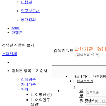
단행본
연구보고서
공개강의
home
단행본
검색결과 좁혀 보기
발행기관 : 敎
검색키워드
선택해제
(검색결과
40
건)
좁혀본 항목 보기순서
내보내기
내책장
검색량순
한글로보기
가나다순
1
저자
공
정확도순
이영신
(6)
무
어학연구
원 종합 TOFE
내림차순
정확
실
(5)