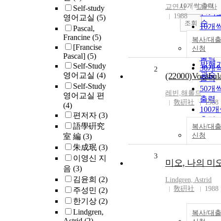
순
10개씩 출력
교연사
교연사
Self-study
내림
인기
1988
영어교실
(5)
순
조회
10개
Pascal,
연도
출력
Francine
(5)
복사/대
제목
[Francise
20개
신청
저자
Pascal]
(5)
출력
발행
Self-Study
30개
2
관순
영어교실
(4)
(22000)Vocabul
출력
Self-Study
50개
레빈,해롤드
영어교실 편
출력
敎硏社
1988
(4)
100
편저자
(3)
출력
語學硏究
복사/대
신청
室 編
(3)
朱成珉
(3)
3
이영신 지
미오, 나의 미
음
(3)
김윤희
(2)
Lindgren, Astrid
敎硏社
1988
주성민
(2)
한기상
(2)
Lindgren,
복사/대
Astrid
(2)