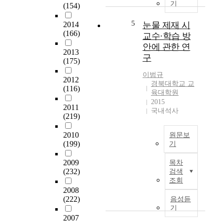
r
기
l
(154)
진
i
p
i
로
o
o
5
2014
눈물 제재 시
t
의
n
s
(166)
e
교수·학습 방
제
-
e
r
약
안에 관한 연
c
o
2013
a
문
e
구
(175)
f
t
제
n
t
u
들
이범규
t
2012
h
r
경북대학교 교
의
e
(116)
i
육대학원
e
대
r
s
2015
i
안
e
2011
s
국내석사
s
을
d
(219)
t
t
마
c
u
h
련
2010
u
원문보
d
a
(199)
하
기
r
y
t
기
r
본
i
2009
l
목차
위
i
고
s
(232)
검색
e
한
c
는
t
조회
a
기
u
슬
o
2008
r
초
l
픔
(222)
a
음성듣
n
자
u
의
기
n
e
료
m
눈
2007
a