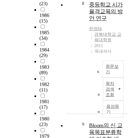
r
용
n
e
(23)
8
o
중등학교 시가
는
t
k
고
g
t
r
교
율격교육의 방
t
s
사
t
1986
t
t
수
안 연구
h
a
(15)
를
o
h
a
·
e
n
합
O
e
t
학
한영태
l
1985
d
격
E
l
i
경북대학교 교
습
e
(34)
r
한
C
o
육대학원
o
방
v
e
교
D
2015
c
n
안
e
1984
a
국내석사
사
s
a
a
을
(29)
l
l
2
t
l
n
제
o
i
명
a
a
d
시
원문보
1983
f
z
을
t
n
t
하
기
(89)
e
e
연
i
d
e
는
l
T
t
구
s
t
l
목차
1982
데
e
h
h
참
t
h
검색
(11)
e
목
m
e
e
여
i
조회
e
c
적
e
p
m
자
c
1981
s
o
이
n
u
e
음성듣
(17)
로
s
c
m
있
t
r
기
a
선
f
h
m
다
a
p
1980
n
정
o
o
u
.
r
o
(23)
9
Bloom의 신 교
i
하
r
o
n
이
y
s
n
육목표분류학
였
e
l
i
를
s
e
1979
g
다
i