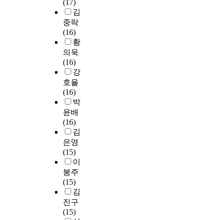
d
t
(17)
w
여
i
r
c
i
한
이
e
e
김
o
2
g
a
u
c
눈
후
b
r
중락
f
차
r
d
l
u
물
약
o
.
(16)
t
실
a
u
u
l
제
5
o
M
황
h
기
t
a
m
t
재
0
k
e
의욱
e
시
i
t
i
u
시
년
s
t
(16)
w
험
o
e
s
r
가
만
f
e
강
o
을
n
S
t
a
가
에
r
r
호율
r
준
o
c
o
l
지
새
o
i
(16)
l
비
f
h
o
s
고
로
m
s
박
d
하
f
o
p
o
있
운
t
a
윤배
,
는
o
o
e
c
는
교
h
k
(16)
a
데
r
l
r
i
특
육
e
e
김
n
어
e
o
a
e
별
목
4
y
은영
d
려
i
f
t
t
한
표
t
e
(15)
p
움
g
E
e
y
교
분
h
l
이
e
을
n
d
t
i
육
류
c
e
o
봉주
경
e
u
h
s
적
학
u
m
p
(15)
험
r
c
e
a
가
틀
r
e
l
김
하
s
a
c
p
치
이
r
n
e
진구
는
,
t
u
p
를
제
i
t
’
(15)
것
h
i
r
e
실
시
c
o