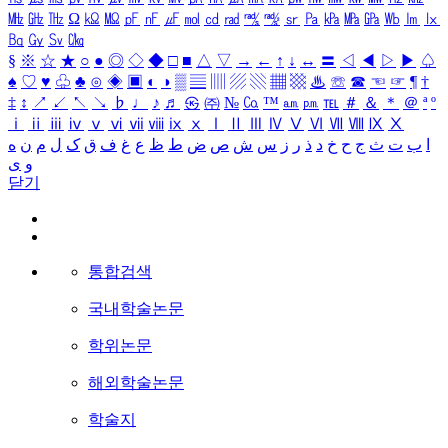
㎒
㎓
㎔
Ω
㏀
㏁
㎊
㎋
㎌
㏖
㏅
㎭
㎮
㎯
㏛
㎩
㎪
㎫
㎬
㏝
㏐
㏓
㏃
㏉
㏜
㏆
§
※
☆
★
○
●
◎
◇
◆
□
■
△
▽
→
←
↑
↓
↔
〓
◁
◀
▷
▶
♤
♠
♡
♥
♧
♣
⊙
◈
▣
◐
◑
▒
▤
▥
▨
▧
▦
▩
♨
☏
☎
☜
☞
¶
†
‡
↕
↗
↙
↖
↘
♭
♩
♪
♬
㉿
㈜
№
㏇
™
㏂
㏘
℡
＃
＆
＊
＠
ª
º
ⅰ
ⅱ
ⅲ
ⅳ
ⅴ
ⅵ
ⅶ
ⅷ
ⅸ
ⅹ
Ⅰ
Ⅱ
Ⅲ
Ⅳ
Ⅴ
Ⅵ
Ⅶ
Ⅷ
Ⅸ
Ⅹ
ا
ب
ت
ث
ج
ح
خ
د
ذ
ر
ز
س
ش
ص
ض
ط
ظ
ع
غ
ف
ق
ک
ل
م
ن
ه
و
ی
닫기
통합검색
국내학술논문
학위논문
해외학술논문
학술지