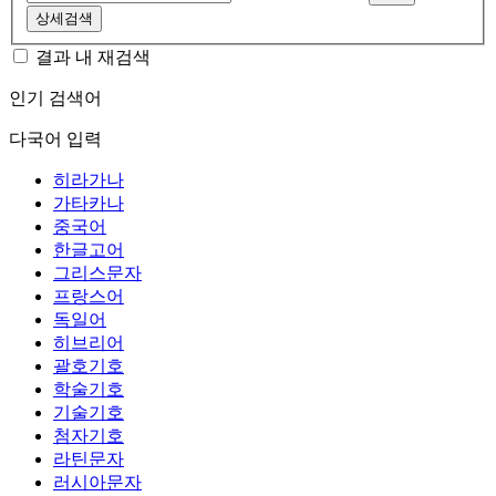
상세검색
결과 내 재검색
인기 검색어
다국어 입력
히라가나
가타카나
중국어
한글고어
그리스문자
프랑스어
독일어
히브리어
괄호기호
학술기호
기술기호
첨자기호
라틴문자
러시아문자