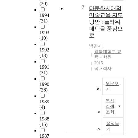
체
i
(20)
c
학
f
t
험
7
다문화시대의
n
w
원
h
h
을
미술교육 지도
i
1994
o
졸
i
e
포
(31)
n
방안 : 플라워
r
업
g
d
함
t
패턴을 중심으
l
생
h
e
하
1993
e
로
d
중
s
v
여
(10)
g
b
임
c
e
공
r
박민지
y
용
h
l
1992
감
a
경북대학교 교
r
고
o
(13)
o
,
육대학원
t
e
사
o
p
치
2015
e
a
를
1991
l
m
유
국내석사
d
d
(31)
준
n
e
,
c
i
비
o
n
감
u
원문보
1990
n
중
t
t
동
r
기
(26)
g
인
o
o
의
r
t
준
A
n
f
시
i
목차
1989
h
비
c
l
t
교
검색
(4)
c
o
생
c
y
r
육
조회
u
s
2
o
t
a
이
1988
l
e
명
r
o
n
될
음성듣
(15)
u
w
,
d
m
s
기
수
m
o
임
i
e
p
1987
있
a