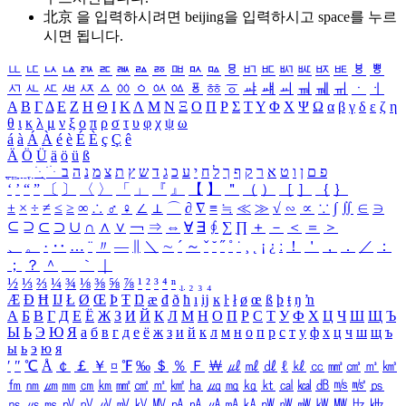
北京 을 입력하시려면
beijing
을 입력하시고 space를 누르
시면 됩니다.
ㅥ
ㅦ
ㅧ
ㅨ
ㅩ
ㅪ
ㅫ
ㅬ
ㅭ
ㅮ
ㅯ
ㅰ
ㅱ
ㅲ
ㅳ
ㅴ
ㅵ
ㅶ
ㅷ
ㅸ
ㅹ
ㅺ
ㅻ
ㅼ
ㅽ
ㅾ
ㅿ
ㆀ
ㆁ
ㆂ
ㆃ
ㆄ
ㆅ
ㆆ
ㆇ
ㆈ
ㆉ
ㆊ
ㆋ
ㆌ
ㆍ
ㆎ
Α
Β
Γ
Δ
Ε
Ζ
Η
Θ
Ι
Κ
Λ
Μ
Ν
Ξ
Ο
Π
Ρ
Σ
Τ
Υ
Φ
Χ
Ψ
Ω
α
β
γ
δ
ε
ζ
η
θ
ι
κ
λ
μ
ν
ξ
ο
π
ρ
σ
τ
υ
φ
χ
ψ
ω
á
à
Á
À
é
è
É
È
ç
Ç
ê
Ä
Ö
Ü
ä
ö
ü
ß
ְ
ֳ
ֲ
ֱ
ָ
ַ
ֵ
ֶ
ִ
ֹ
ּ
ֻ
ׂ
ׁ
ּ
ב
ה
נ
מ
צ
ת
ץ
ש
ד
ג
כ
ע
י
ח
ל
ך
ף
ק
ר
א
ט
ו
ן
ם
פ
‘
’
“
”
〔
〕
〈
〉
「
」
『
』
【
】
＂
（
）
［
］
｛
｝
±
×
÷
≠
≤
≥
∞
∴
♂
♀
∠
⊥
⌒
∂
∇
≡
≒
≪
≫
√
∽
∝
∵
∫
∬
∈
∋
⊆
⊇
⊂
⊃
∪
∩
∧
∨
￢
⇒
⇔
∀
∃
∮
∑
∏
＋
－
＜
＝
＞
、
。
·
‥
…
¨
〃
―
∥
＼
∼
´
～
ˇ
˘
˝
˚
˙
¸
˛
¡
¿
ː
！
＇
，
．
／
：
；
？
＾
＿
｀
｜
½
⅓
⅔
¼
¾
⅛
⅜
⅝
⅞
¹
²
³
⁴
ⁿ
₁
₂
₃
₄
Æ
Ð
Ħ
Ĳ
Ł
Ø
Œ
Þ
Ŧ
Ŋ
æ
đ
ð
ħ
ı
ĳ
ĸ
ŀ
ł
ø
œ
ß
þ
ŧ
ŋ
ŉ
А
Б
В
Г
Д
Е
Ё
Ж
З
И
Й
К
Л
М
Н
О
П
Р
С
Т
У
Ф
Х
Ц
Ч
Ш
Щ
Ъ
Ы
Ь
Э
Ю
Я
а
б
в
г
д
е
ё
ж
з
и
й
к
л
м
н
о
п
р
с
т
у
ф
х
ц
ч
ш
щ
ъ
ы
ь
э
ю
я
′
″
℃
Å
￠
￡
￥
¤
℉
‰
＄
％
Ｆ
￦
㎕
㎖
㎗
ℓ
㎘
㏄
㎣
㎤
㎥
㎦
㎙
㎚
㎛
㎜
㎝
㎞
㎟
㎠
㎡
㎢
㏊
㎍
㎎
㎏
㏏
㎈
㎉
㏈
㎧
㎨
㎰
㎱
㎲
㎳
㎴
㎵
㎶
㎷
㎸
㎹
㎀
㎁
㎂
㎃
㎄
㎺
㎻
㎽
㎾
㎿
㎐
㎑