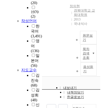
p
g
s
(20)
료
e
c
t
9
학
o
a
정의현
o
는
c
s
u
편
습
s
t
경북대학교 교
1970
t
귀
o
a
r
과
활
육대학원
e
e
(2)
h
납
u
n
y
현
동
2013
,
t
작성언어
a
적
n
d
K
재
국내석사
을
w
h
한
t
범
t
s
o
학
하
e
e
국어
t
주
r
t
r
교
면
a
p
원문보
(3,491)
h
분
y
u
e
에
서
n
r
기
영
e
석
-
d
a
서
무
a
o
y
어
을
i
A
e
n
사
엇
l
b
목차
c
(136)
통
t
n
n
s
용
을
검색
y
l
a
일
해
w
a
t
o
하
가
조회
z
e
n
본어
요
a
l
s
c
고
르
e
m
l
(56)
인
s
y
'
i
있
음성듣
쳐
d
a
i
지도교수
들
f
s
d
e
기
는
야
c
p
v
을
o
i
김
e
t
모
하
o
p
e
추
u
s
진숙
m
y
든
고
n
e
p
출
n
o
(68)
a
h
교
학
t
a
내보내기
r
하
d
f
김
n
a
과
생
e
r
내책장담기
o
였
t
t
d
성회
s
서
의
한글로보기
n
e
p
다
o
h
f
(48)
b
에
어
t
d
e
.
b
e
o
신
e
실
떤
s
t