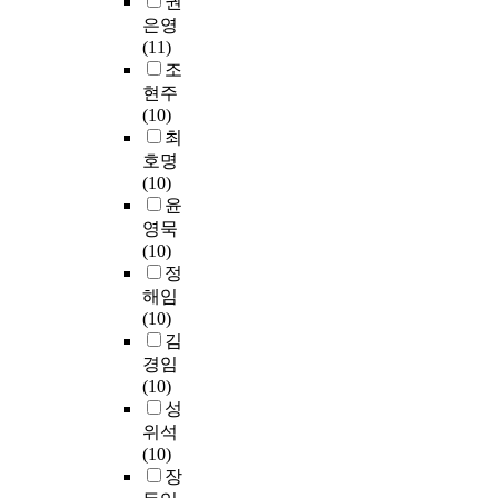
권
i
e
습
류
l
s
a
원
e
H
t
은영
i
의
할
l
t
s
을
n
y
y
(11)
g
중
수
o
o
,
통
a
e
.
조
n
요
있
w
o
e
해
t
o
A
현주
s
한
다
s
d
m
서
i
n
c
(10)
t
요
.
;
t
o
임
o
-
c
최
u
소
이
1
o
t
용
n
S
o
d
호명
로
연
.
k
i
고
,
u
r
e
(10)
사
구
T
n
o
사
i
k
d
n
윤
용
는
o
o
n
에
s
)
i
t
영묵
하
제
u
w
,
관
n
(
n
s
(10)
는
7
n
t
a
련
e
A
g
,
정
것
차
d
h
n
된
c
b
l
i
이
해임
교
e
e
d
내
e
s
y
n
다
(10)
육
r
p
t
용
s
t
,
c
.
김
과
s
e
h
을
s
r
w
l
코
경임
정
t
c
e
보
a
a
e
u
어
(10)
의
a
u
w
충
r
c
r
d
눈
성
초
n
l
a
하
y
t
e
i
물
·
위석
d
i
y
고
e
)
q
n
모
중
(10)
t
a
t
있
f
T
u
g
형
·
장
h
r
h
었
f
h
i
n
은
고