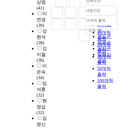
r
정확도순
연
e
V
r
상명
e
려
활
o
o
l
구
h
o
e
(41)
n
있
동
f
t
내림차순
i
정확도
결
i
c
d
이
g
는
에
i
h
v
과
g
a
순
u
r
연경
현
중
10개씩 출력
n
e
내림차순
e
체
h
t
인기도
c
o
(39)
대
점
t
e
s
육
i
i
a
순
조회
w
강
시
을
10개씩
e
d
.
교
n
o
t
연도순
i
현석
를
두
출력
g
u
E
육
t
n
i
n
제목순
(38)
분
고
20개씩
r
c
s
전
h
a
o
g
강
저자순
석
교
a
a
출력
p
공
e
l
n
i
하
이철
발행기
수
t
t
30개씩
e
교
b
H
t
n
였
(36)
관순
·
e
i
출력
c
육
e
i
o
c
다
이
학
d
o
50개씩
i
대
s
g
t
r
.
은숙
습
c
n
출력
a
학
t
h
h
e
이
(34)
을
u
o
100개씩
l
원
o
S
e
a
를
임
이
r
f
l
출력
생
f
c
f
s
통
끌
석훈
r
m
y
들
K
h
u
i
해
어
(32)
i
e
,
이
o
o
l
n
많
나
현
c
t
c
임
r
o
l
g
은
갈
영섭
u
e
l
용
e
l
,
l
‘
것
(32)
l
r
a
고
a
C
b
y
눈
인
김
a
i
s
사
a
u
u
d
물
가
영신
w
n
s
준
n
r
t
i