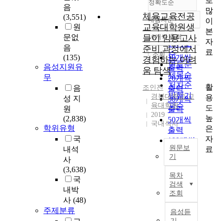
로
정확도순
음
많
체육교육전공
(3,551)
내림차순
이
정확도
교육대학원생
원
본
순
문없
들이 임용고사
10개씩 출력
내림차순
자
인기도
음
준비 과정에서
료
순
조회
(135)
10개씩
경험하는 어려
연도순
음성지원유
출력
움 탐색
제목순
무
20개씩
저자순
활
음
조인진
출력
발행기
경북대학교 교
용
성 지
30개씩
육대학원
관순
도
원
출력
2019
높
(2,838)
50개씩
국내석사
학위유형
은
출력
자
국
100개씩
원문보
료
내석
출력
기
사
(3,638)
본
목차
국
연
검색
구
내박
조회
의
사
(48)
목
주제분류
음성듣
적
기