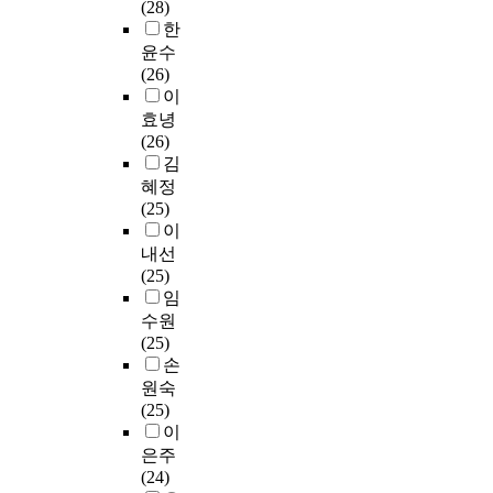
제
를
(28)
h
s
i
비
d
r
a
v
재
명
한
i
e
c
과
w
i
l
e
시
확
윤수
c
c
a
정
h
c
s
r
’
하
(26)
h
o
l
에
i
u
o
s
를
게
이
a
n
n
서
c
l
t
e
구
해
r
d
효녕
o
경
h
u
o
e
별
준
e
a
(26)
v
험
h
m
e
t
해
다
n
r
김
e
하
a
J
x
h
냈
.
a
y
혜정
l
는
s
u
p
n
다
따
t
s
(25)
s
어
b
n
a
i
.
라
i
c
이
c
려
e
g
n
c
눈
서
o
h
내선
o
움
e
,
d
a
물
분
n
o
(25)
n
은
n
E
s
l
제
명
a
o
임
t
‘
a
u
t
l
재
한
l
l
수원
a
실
d
y
u
y
시
수
l
a
(25)
i
기
v
-
d
,
에
업
e
n
손
n
수
o
H
e
r
는
목
v
d
원숙
t
업
c
y
n
a
시
표
e
s
(25)
h
부
a
u
t
c
적
는
l
e
이
e
재
t
n
s
i
화
교
d
e
은주
c
’
i
M
'
a
자
사
o
k
(24)
i
,
n
a
r
l
의
가
c
i