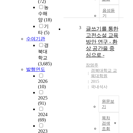
(72)
하
h
농
는
e
음성듣
수해
과
7
기
양
(18)
정
t
에
기
h
3
글쓰기를 통한
서
타
(5)
c
고전소설 교육
경
u
수여기관
방안 연구 - 환
험
r
경
상 공간을 중
하
r
북대
심으로 -
는
i
학교
어
c
(3,685)
장영주
려
u
발행연도
경북대학교 교
움
l
육대학원
을
u
2026
2015
탐
m
(10)
국내석사
색
,
하
2025
t
원문보
(91)
고
h
기
자
e
2024
T
하
g
목차
(69)
h
며
o
검색
e
,
v
조회
2023
v
이