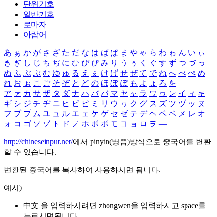
단위기호
일반기호
로마자
아랍어
あ
ぁ
か
が
さ
ざ
た
だ
な
は
ば
ぱ
ま
や
ゃ
ら
わ
ゎ
ん
い
ぃ
き
ぎ
し
じ
ち
ぢ
に
ひ
び
ぴ
み
り
う
ぅ
く
ぐ
す
ず
つ
づ
っ
ぬ
ふ
ぶ
ぷ
む
ゆ
ゅ
る
え
ぇ
け
げ
せ
ぜ
て
で
ね
へ
べ
ぺ
め
れ
お
ぉ
こ
ご
そ
ぞ
と
ど
の
ほ
ぼ
ぽ
も
よ
ょ
ろ
を
ア
ァ
カ
サ
ザ
タ
ダ
ナ
ハ
バ
パ
マ
ヤ
ャ
ラ
ワ
ヮ
ン
イ
ィ
キ
ギ
シ
ジ
チ
ヂ
ニ
ヒ
ビ
ピ
ミ
リ
ウ
ゥ
ク
グ
ス
ズ
ツ
ヅ
ッ
ヌ
フ
ブ
プ
ム
ユ
ュ
ル
エ
ェ
ケ
ゲ
セ
ゼ
テ
デ
ヘ
ベ
ペ
メ
レ
オ
ォ
コ
ゴ
ソ
ゾ
ト
ド
ノ
ホ
ボ
ポ
モ
ヨ
ョ
ロ
ヲ
―
http://chineseinput.net/
에서 pinyin(병음)방식으로 중국어를 변환
할 수 있습니다.
변환된 중국어를 복사하여 사용하시면 됩니다.
예시)
中文 을 입력하시려면
zhongwen
을 입력하시고 space를
누르시면됩니다.