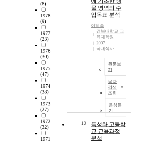
에 기초한 생
'
c
위
(8)
c
o
o
.
g
s
물 영역의 수
a
해
h
f
f
자
n
p
t
업목표 분석
서
1978
o
t
l
료
g
e
i
먼
(9)
o
h
i
는
r
c
이혜숙
o
저
l
i
f
심
o
경북대학교 교
u
n
1977
1
.
s
e
육대학원
층
w
l
(23)
s
9
T
s
2007
,
면
t
i
,
8
o
t
국내석사
w
담
h
1976
a
t
0
a
u
i
(30)
을
r
r
w
년
c
d
d
통
a
c
e
원문보
대
h
y
1975
e
해
t
h
기
n
까
i
i
(47)
n
수
e
a
t
지
수
e
s
t
집
o
목차
r
y
의
업
v
t
1974
h
검색
하
f
a
-
대
목
(38)
e
o
조회
e
였
r
c
f
표
표
t
i
i
으
e
t
i
적
는
1973
h
n
음성듣
r
며
s
e
r
인
(27)
교
i
v
기
s
,
i
r
s
현
사
s
e
i
수
d
i
t
1972
대
가
10
p
s
특성화 고등학
g
집
e
s
(32)
c
시
교
u
t
교 교육과정
h
된
n
t
e
5
수
r
i
분석
t
자
c
1971
i
n
2
·