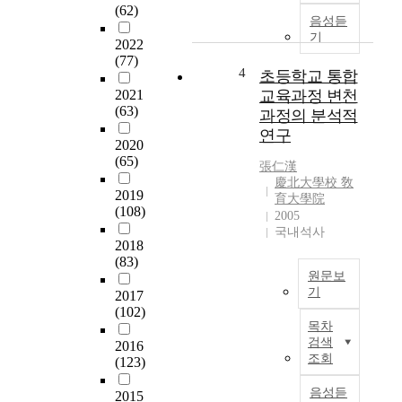
e
(62)
a
를
r
음성듣
l
통
n
기
2022
u
해
m
(77)
e
체
4
e
초등학교 통합
o
육
n
2021
교육과정 변천
f
교
t
(63)
과정의 분석적
e
육
a
연구
d
전
2020
d
u
(65)
공
o
張仁漢
c
교
p
慶北大學校 敎
2019
a
육
t
育大學院
(108)
t
대
2005
e
i
국내석사
학
d
2018
o
원
t
(83)
n
생
h
원문보
t
의
e
기
2017
h
삶
s
(102)
T
r
을
e
목차
h
o
이
l
검색
2016
e
u
해
조회
e
(123)
p
g
하
c
u
h
음성듣
고
2015
t