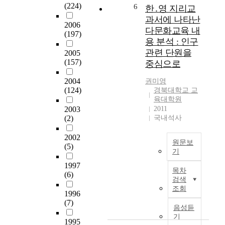
r
를
i
물
(224)
6
한․영 지리교
l
s
제
n
을
y
과서에 나타난
c
공
t
2006
제
z
다문화교육 내
a
하
h
(197)
재
e
용 분석 : 인구
n
고
e
로
t
e
관련 단원을
자
2005
2
한
h
x
(157)
한
중심으로
n
시
e
p
다
d
를
p
2004
e
권미영
.
a
전
r
(124)
경북대학교 교
r
연
n
체
o
육대학원
i
구
d
시
c
2003
2011
e
목
t
에
(2)
국내석사
e
n
적
h
서
s
c
을
e
별
2002
s
e
달
원문보
3
도
(5)
o
a
기
성
r
로
f
e
하
d
T
1997
분
c
목차
s
기
g
(6)
h
류
h
검색
t
위
r
r
하
a
조회
h
해
1996
a
o
여
n
e
(7)
교
d
u
눈
음성듣
g
t
육
e
g
물
기
e
1995
i
대
o
h