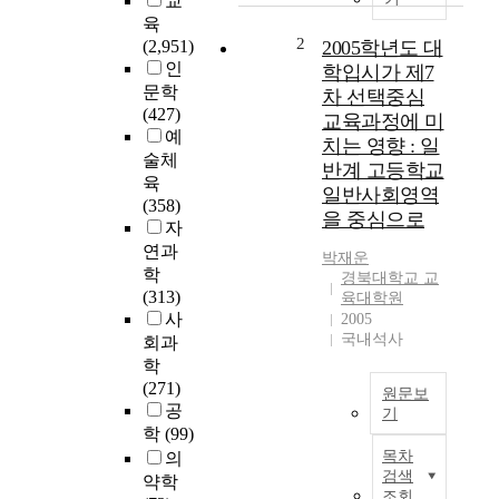
교
은
육
체
2
(2,951)
2005학년도 대
육
인
학입시가 제7
교
문학
차 선택중심
육
(427)
교육과정에 미
전
예
치는 영향 : 일
공
술체
반계 고등학교
교
육
일반사회영역
육
(358)
을 중심으로
대
자
학
연과
박재운
원
학
경북대학교 교
생
(313)
육대학원
들
사
2005
이
국내석사
회과
임
학
용
(271)
원문보
고
공
기
사
학
(99)
를
I
목차
의
준
n
검색
약학
비
t
조회