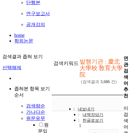
단행본
연구보고서
공개강의
home
학위논문
검색결과 좁혀 보기
연
발행기관 : 慶北
검색키워드
관
大學校 敎育大學
선택해제
검
院
색
(검색결과
3,686
건)
어
좁혀본 항목 보기
추
순서
천
검색량순
이
내보내기
가나다순
검
내책장담기
원문유무
색
한글로보기
원
1
어
문있