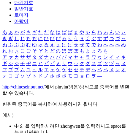
단위기호
일반기호
로마자
아랍어
あ
ぁ
か
が
さ
ざ
た
だ
な
は
ば
ぱ
ま
や
ゃ
ら
わ
ゎ
ん
い
ぃ
き
ぎ
し
じ
ち
ぢ
に
ひ
び
ぴ
み
り
う
ぅ
く
ぐ
す
ず
つ
づ
っ
ぬ
ふ
ぶ
ぷ
む
ゆ
ゅ
る
え
ぇ
け
げ
せ
ぜ
て
で
ね
へ
べ
ぺ
め
れ
お
ぉ
こ
ご
そ
ぞ
と
ど
の
ほ
ぼ
ぽ
も
よ
ょ
ろ
を
ア
ァ
カ
サ
ザ
タ
ダ
ナ
ハ
バ
パ
マ
ヤ
ャ
ラ
ワ
ヮ
ン
イ
ィ
キ
ギ
シ
ジ
チ
ヂ
ニ
ヒ
ビ
ピ
ミ
リ
ウ
ゥ
ク
グ
ス
ズ
ツ
ヅ
ッ
ヌ
フ
ブ
プ
ム
ユ
ュ
ル
エ
ェ
ケ
ゲ
セ
ゼ
テ
デ
ヘ
ベ
ペ
メ
レ
オ
ォ
コ
ゴ
ソ
ゾ
ト
ド
ノ
ホ
ボ
ポ
モ
ヨ
ョ
ロ
ヲ
―
http://chineseinput.net/
에서 pinyin(병음)방식으로 중국어를 변환
할 수 있습니다.
변환된 중국어를 복사하여 사용하시면 됩니다.
예시)
中文 을 입력하시려면
zhongwen
을 입력하시고 space를
누르시면됩니다.