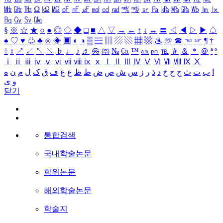
㎒
㎓
㎔
Ω
㏀
㏁
㎊
㎋
㎌
㏖
㏅
㎭
㎮
㎯
㏛
㎩
㎪
㎫
㎬
㏝
㏐
㏓
㏃
㏉
㏜
㏆
§
※
☆
★
○
●
◎
◇
◆
□
■
△
▽
→
←
↑
↓
↔
〓
◁
◀
▷
▶
♤
♠
♡
♥
♧
♣
⊙
◈
▣
◐
◑
▒
▤
▥
▨
▧
▦
▩
♨
☏
☎
☜
☞
¶
†
‡
↕
↗
↙
↖
↘
♭
♩
♪
♬
㉿
㈜
№
㏇
™
㏂
㏘
℡
＃
＆
＊
＠
ª
º
ⅰ
ⅱ
ⅲ
ⅳ
ⅴ
ⅵ
ⅶ
ⅷ
ⅸ
ⅹ
Ⅰ
Ⅱ
Ⅲ
Ⅳ
Ⅴ
Ⅵ
Ⅶ
Ⅷ
Ⅸ
Ⅹ
ا
ب
ت
ث
ج
ح
خ
د
ذ
ر
ز
س
ش
ص
ض
ط
ظ
ع
غ
ف
ق
ک
ل
م
ن
ه
و
ی
닫기
통합검색
국내학술논문
학위논문
해외학술논문
학술지