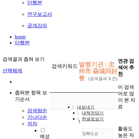
단행본
연구보고서
공개강의
home
단행본
검색결과 좁혀 보기
연관 검
발행기관 : 忠
검색키워드
색어 추
州市 蘂城同好
선택해제
천
會
(검색결과
3
건)
이 검색
좁혀본 항목 보
어로 많
기순서
이 본 자
료
내보내기
검색량순
내책장담기
가나다순
한글로보기
1
저자
활용도
정확도순
높은 자
예성