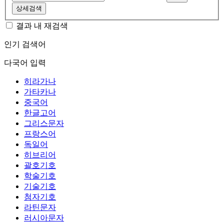
상세검색
결과 내 재검색
인기 검색어
다국어 입력
히라가나
가타카나
중국어
한글고어
그리스문자
프랑스어
독일어
히브리어
괄호기호
학술기호
기술기호
첨자기호
라틴문자
러시아문자