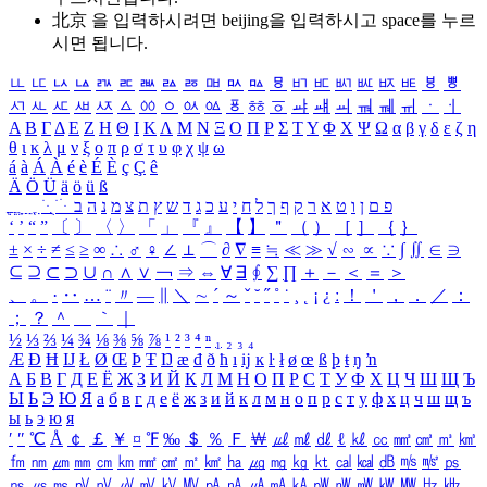
北京 을 입력하시려면
beijing
을 입력하시고 space를 누르
시면 됩니다.
ㅥ
ㅦ
ㅧ
ㅨ
ㅩ
ㅪ
ㅫ
ㅬ
ㅭ
ㅮ
ㅯ
ㅰ
ㅱ
ㅲ
ㅳ
ㅴ
ㅵ
ㅶ
ㅷ
ㅸ
ㅹ
ㅺ
ㅻ
ㅼ
ㅽ
ㅾ
ㅿ
ㆀ
ㆁ
ㆂ
ㆃ
ㆄ
ㆅ
ㆆ
ㆇ
ㆈ
ㆉ
ㆊ
ㆋ
ㆌ
ㆍ
ㆎ
Α
Β
Γ
Δ
Ε
Ζ
Η
Θ
Ι
Κ
Λ
Μ
Ν
Ξ
Ο
Π
Ρ
Σ
Τ
Υ
Φ
Χ
Ψ
Ω
α
β
γ
δ
ε
ζ
η
θ
ι
κ
λ
μ
ν
ξ
ο
π
ρ
σ
τ
υ
φ
χ
ψ
ω
á
à
Á
À
é
è
É
È
ç
Ç
ê
Ä
Ö
Ü
ä
ö
ü
ß
ְ
ֳ
ֲ
ֱ
ָ
ַ
ֵ
ֶ
ִ
ֹ
ּ
ֻ
ׂ
ׁ
ּ
ב
ה
נ
מ
צ
ת
ץ
ש
ד
ג
כ
ע
י
ח
ל
ך
ף
ק
ר
א
ט
ו
ן
ם
פ
‘
’
“
”
〔
〕
〈
〉
「
」
『
』
【
】
＂
（
）
［
］
｛
｝
±
×
÷
≠
≤
≥
∞
∴
♂
♀
∠
⊥
⌒
∂
∇
≡
≒
≪
≫
√
∽
∝
∵
∫
∬
∈
∋
⊆
⊇
⊂
⊃
∪
∩
∧
∨
￢
⇒
⇔
∀
∃
∮
∑
∏
＋
－
＜
＝
＞
、
。
·
‥
…
¨
〃
―
∥
＼
∼
´
～
ˇ
˘
˝
˚
˙
¸
˛
¡
¿
ː
！
＇
，
．
／
：
；
？
＾
＿
｀
｜
½
⅓
⅔
¼
¾
⅛
⅜
⅝
⅞
¹
²
³
⁴
ⁿ
₁
₂
₃
₄
Æ
Ð
Ħ
Ĳ
Ł
Ø
Œ
Þ
Ŧ
Ŋ
æ
đ
ð
ħ
ı
ĳ
ĸ
ŀ
ł
ø
œ
ß
þ
ŧ
ŋ
ŉ
А
Б
В
Г
Д
Е
Ё
Ж
З
И
Й
К
Л
М
Н
О
П
Р
С
Т
У
Ф
Х
Ц
Ч
Ш
Щ
Ъ
Ы
Ь
Э
Ю
Я
а
б
в
г
д
е
ё
ж
з
и
й
к
л
м
н
о
п
р
с
т
у
ф
х
ц
ч
ш
щ
ъ
ы
ь
э
ю
я
′
″
℃
Å
￠
￡
￥
¤
℉
‰
＄
％
Ｆ
￦
㎕
㎖
㎗
ℓ
㎘
㏄
㎣
㎤
㎥
㎦
㎙
㎚
㎛
㎜
㎝
㎞
㎟
㎠
㎡
㎢
㏊
㎍
㎎
㎏
㏏
㎈
㎉
㏈
㎧
㎨
㎰
㎱
㎲
㎳
㎴
㎵
㎶
㎷
㎸
㎹
㎀
㎁
㎂
㎃
㎄
㎺
㎻
㎽
㎾
㎿
㎐
㎑