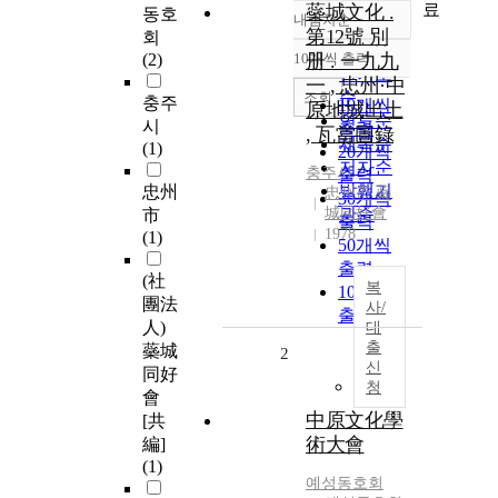
료
蘂城文化 .
동호
내림차순
정확도
第12號 別
회
순
(2)
10개씩 출력
册 . 一九九
내림차순
인기도
一 , 忠州·中
순
조회
충주
10개씩
原地城出土
연도순
시
출력
, 瓦當圖錄
제목순
(1)
20개씩
저자순
충주시
출력
발행기
忠州
忠州市 蘂
30개씩
城同好會
관순
市
출력
1978
(1)
50개씩
출력
(社
복
100개씩
團法
사/
출력
人)
대
출
蘂城
2
신
同好
청
會
中原文化學
[共
術大會
編]
(1)
예성동호회