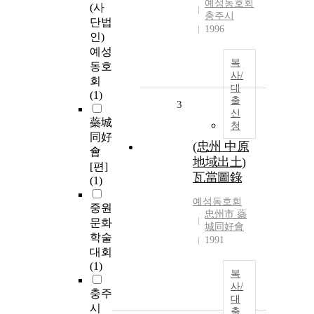
예성동호회
(사
충주시
단법
1996
인)
예성
복
동호
사/
회
대
(1)
출
3
신
蘂城
청
同好
(忠州 中原
會
地域出土)
[편]
瓦當圖錄
(1)
예성동호회
중원
忠州市 蘂
문화
城同好會
학술
1991
대회
(1)
복
사/
충주
대
시
출