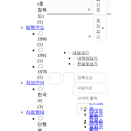
(충
신
청북
청
도)
목
(1)
차
발행연도
보
기
1996
(1)
내보내기
1991
내책장담기
(1)
한글로보기
1978
(1)
정확도순
작성언어
내림차순
정확도
한국
순
10개씩 출력
내림차순
어
인기도
(3)
순
조회
10개씩
자료형태
연도순
출력
제목순
20개씩
단행
저자순
출력
본