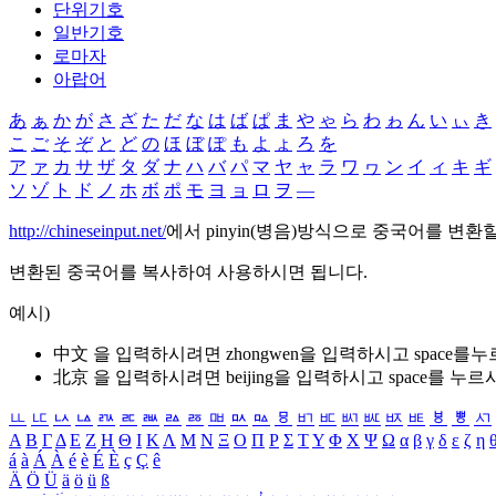
단위기호
일반기호
로마자
아랍어
あ
ぁ
か
が
さ
ざ
た
だ
な
は
ば
ぱ
ま
や
ゃ
ら
わ
ゎ
ん
い
ぃ
き
こ
ご
そ
ぞ
と
ど
の
ほ
ぼ
ぽ
も
よ
ょ
ろ
を
ア
ァ
カ
サ
ザ
タ
ダ
ナ
ハ
バ
パ
マ
ヤ
ャ
ラ
ワ
ヮ
ン
イ
ィ
キ
ギ
ソ
ゾ
ト
ド
ノ
ホ
ボ
ポ
モ
ヨ
ョ
ロ
ヲ
―
http://chineseinput.net/
에서 pinyin(병음)방식으로 중국어를 변환
변환된 중국어를 복사하여 사용하시면 됩니다.
예시)
中文 을 입력하시려면
zhongwen
을 입력하시고 space를
北京 을 입력하시려면
beijing
을 입력하시고 space를 누르
ㅥ
ㅦ
ㅧ
ㅨ
ㅩ
ㅪ
ㅫ
ㅬ
ㅭ
ㅮ
ㅯ
ㅰ
ㅱ
ㅲ
ㅳ
ㅴ
ㅵ
ㅶ
ㅷ
ㅸ
ㅹ
ㅺ
Α
Β
Γ
Δ
Ε
Ζ
Η
Θ
Ι
Κ
Λ
Μ
Ν
Ξ
Ο
Π
Ρ
Σ
Τ
Υ
Φ
Χ
Ψ
Ω
α
β
γ
δ
ε
ζ
η
á
à
Á
À
é
è
É
È
ç
Ç
ê
Ä
Ö
Ü
ä
ö
ü
ß