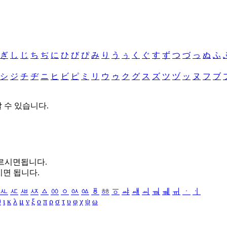
ぎ
し
じ
ち
ぢ
に
ひ
び
ぴ
み
り
う
ぅ
く
ぐ
す
ず
つ
づ
っ
ぬ
ふ
シ
ジ
チ
ヂ
ニ
ヒ
ビ
ピ
ミ
リ
ウ
ゥ
ク
グ
ス
ズ
ツ
ヅ
ッ
ヌ
フ
ブ
할 수 있습니다.
누르시면됩니다.
시면 됩니다.
ㅻ
ㅼ
ㅽ
ㅾ
ㅿ
ㆀ
ㆁ
ㆂ
ㆃ
ㆄ
ㆅ
ㆆ
ㆇ
ㆈ
ㆉ
ㆊ
ㆋ
ㆌ
ㆍ
ㆎ
θ
ι
κ
λ
μ
ν
ξ
ο
π
ρ
σ
τ
υ
φ
χ
ψ
ω