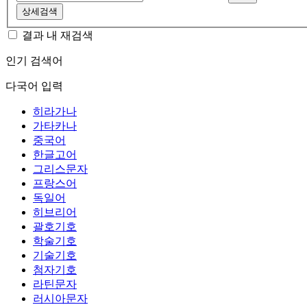
상세검색
결과 내 재검색
인기 검색어
다국어 입력
히라가나
가타카나
중국어
한글고어
그리스문자
프랑스어
독일어
히브리어
괄호기호
학술기호
기술기호
첨자기호
라틴문자
러시아문자