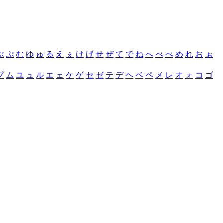
ぶ
ぷ
む
ゆ
ゅ
る
え
ぇ
け
げ
せ
ぜ
て
で
ね
へ
べ
ぺ
め
れ
お
ぉ
プ
ム
ユ
ュ
ル
エ
ェ
ケ
ゲ
セ
ゼ
テ
デ
ヘ
ベ
ペ
メ
レ
オ
ォ
コ
ゴ