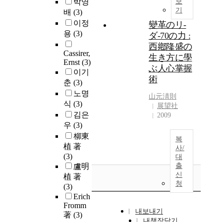
박영
보
기
배
(3)
이정
變革のリ-
용
(3)
ダ-70の力 :
西鄕隆盛の
Cassirer,
生き方に學
Ernst
(3)
ぶ人心掌握
이기
術
춘
(3)
노명
山元淸則
식
(3)
展望社
김은
2009
우
(3)
柳東
복
植 著
사/
(3)
대
盧明
출
신
植 著
청
(3)
Erich
Fromm
내보내기
著
(3)
내책장담기