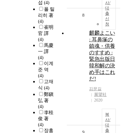
섭
(4)
사/
대
폴 틸
출
리히 著
8
신
(4)
청
崔明
麒麟よこい
官 譯
: 耳鼻塚の
(4)
馬慶
鎮魂・供養
一 譯
のすすめ :
(4)
緊急出版日
이계
韓和解の決
준 역
め手はこれ
(4)
だ!
고재
식
(4)
김문길
鄭鎭
展望社
弘 著
2020
(4)
李桂
복
俊 著
사/
(4)
대
장홍
출
9