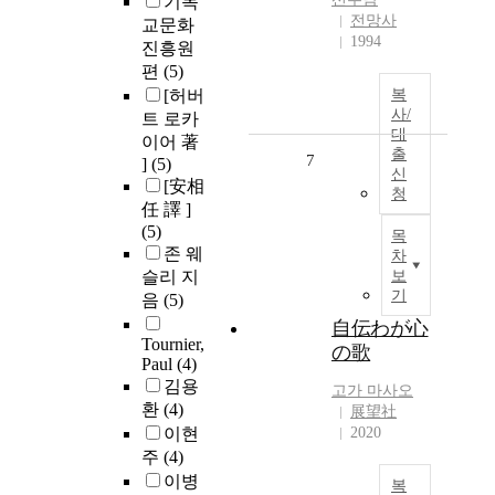
기독
전망사
교문화
1994
진흥원
편
(5)
[허버
복
사/
트 로카
대
이어 著
출
7
]
(5)
신
[安相
청
任 譯 ]
(5)
목
존 웨
차
슬리 지
보
기
음
(5)
自伝わが心
Tournier,
の歌
Paul
(4)
김용
고가 마사오
환
(4)
展望社
이현
2020
주
(4)
이병
복