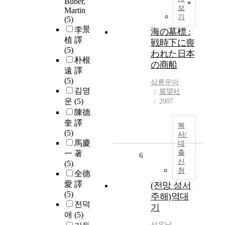
Buber,
보
Martin
기
(5)
李景
海の墓標 :
植 譯
戦時下に喪
(5)
われた日本
朴根
の商船
遠 譯
(5)
삼륜우아
김영
展望社
운
(5)
2007
陳德
奎 譯
복
(5)
사/
馬慶
대
출
一 著
6
신
(5)
청
全德
愛 譯
(전망 성서
(5)
주해)역대
전덕
기
애
(5)
선우남