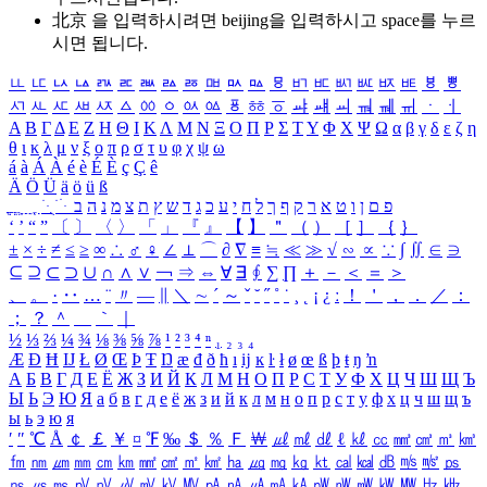
北京 을 입력하시려면
beijing
을 입력하시고 space를 누르
시면 됩니다.
ㅥ
ㅦ
ㅧ
ㅨ
ㅩ
ㅪ
ㅫ
ㅬ
ㅭ
ㅮ
ㅯ
ㅰ
ㅱ
ㅲ
ㅳ
ㅴ
ㅵ
ㅶ
ㅷ
ㅸ
ㅹ
ㅺ
ㅻ
ㅼ
ㅽ
ㅾ
ㅿ
ㆀ
ㆁ
ㆂ
ㆃ
ㆄ
ㆅ
ㆆ
ㆇ
ㆈ
ㆉ
ㆊ
ㆋ
ㆌ
ㆍ
ㆎ
Α
Β
Γ
Δ
Ε
Ζ
Η
Θ
Ι
Κ
Λ
Μ
Ν
Ξ
Ο
Π
Ρ
Σ
Τ
Υ
Φ
Χ
Ψ
Ω
α
β
γ
δ
ε
ζ
η
θ
ι
κ
λ
μ
ν
ξ
ο
π
ρ
σ
τ
υ
φ
χ
ψ
ω
á
à
Á
À
é
è
É
È
ç
Ç
ê
Ä
Ö
Ü
ä
ö
ü
ß
ְ
ֳ
ֲ
ֱ
ָ
ַ
ֵ
ֶ
ִ
ֹ
ּ
ֻ
ׂ
ׁ
ּ
ב
ה
נ
מ
צ
ת
ץ
ש
ד
ג
כ
ע
י
ח
ל
ך
ף
ק
ר
א
ט
ו
ן
ם
פ
‘
’
“
”
〔
〕
〈
〉
「
」
『
』
【
】
＂
（
）
［
］
｛
｝
±
×
÷
≠
≤
≥
∞
∴
♂
♀
∠
⊥
⌒
∂
∇
≡
≒
≪
≫
√
∽
∝
∵
∫
∬
∈
∋
⊆
⊇
⊂
⊃
∪
∩
∧
∨
￢
⇒
⇔
∀
∃
∮
∑
∏
＋
－
＜
＝
＞
、
。
·
‥
…
¨
〃
―
∥
＼
∼
´
～
ˇ
˘
˝
˚
˙
¸
˛
¡
¿
ː
！
＇
，
．
／
：
；
？
＾
＿
｀
｜
½
⅓
⅔
¼
¾
⅛
⅜
⅝
⅞
¹
²
³
⁴
ⁿ
₁
₂
₃
₄
Æ
Ð
Ħ
Ĳ
Ł
Ø
Œ
Þ
Ŧ
Ŋ
æ
đ
ð
ħ
ı
ĳ
ĸ
ŀ
ł
ø
œ
ß
þ
ŧ
ŋ
ŉ
А
Б
В
Г
Д
Е
Ё
Ж
З
И
Й
К
Л
М
Н
О
П
Р
С
Т
У
Ф
Х
Ц
Ч
Ш
Щ
Ъ
Ы
Ь
Э
Ю
Я
а
б
в
г
д
е
ё
ж
з
и
й
к
л
м
н
о
п
р
с
т
у
ф
х
ц
ч
ш
щ
ъ
ы
ь
э
ю
я
′
″
℃
Å
￠
￡
￥
¤
℉
‰
＄
％
Ｆ
￦
㎕
㎖
㎗
ℓ
㎘
㏄
㎣
㎤
㎥
㎦
㎙
㎚
㎛
㎜
㎝
㎞
㎟
㎠
㎡
㎢
㏊
㎍
㎎
㎏
㏏
㎈
㎉
㏈
㎧
㎨
㎰
㎱
㎲
㎳
㎴
㎵
㎶
㎷
㎸
㎹
㎀
㎁
㎂
㎃
㎄
㎺
㎻
㎽
㎾
㎿
㎐
㎑