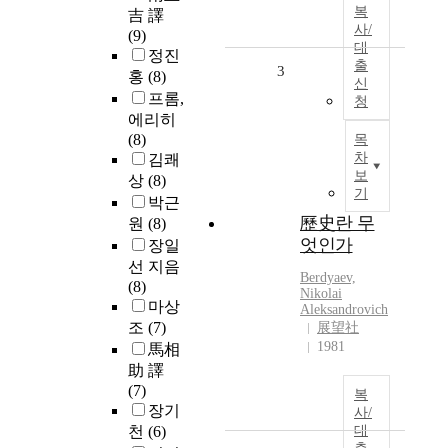
복
吉 譯
사/
(9)
대
정진
출
3
홍
(8)
신
프롬,
청
에리히
(8)
목
차
김쾌
보
상
(8)
기
박근
歷史란 무
원
(8)
엇인가
장일
선 지음
Berdyaev,
(8)
Nikolai
마상
Aleksandrovich
조
(7)
展望社
1981
馬相
助 譯
(7)
복
장기
사/
천
(6)
대