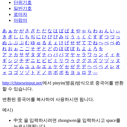
단위기호
일반기호
로마자
아랍어
あ
ぁ
か
が
さ
ざ
た
だ
な
は
ば
ぱ
ま
や
ゃ
ら
わ
ゎ
ん
い
ぃ
き
ぎ
し
じ
ち
ぢ
に
ひ
び
ぴ
み
り
う
ぅ
く
ぐ
す
ず
つ
づ
っ
ぬ
ふ
ぶ
ぷ
む
ゆ
ゅ
る
え
ぇ
け
げ
せ
ぜ
て
で
ね
へ
べ
ぺ
め
れ
お
ぉ
こ
ご
そ
ぞ
と
ど
の
ほ
ぼ
ぽ
も
よ
ょ
ろ
を
ア
ァ
カ
サ
ザ
タ
ダ
ナ
ハ
バ
パ
マ
ヤ
ャ
ラ
ワ
ヮ
ン
イ
ィ
キ
ギ
シ
ジ
チ
ヂ
ニ
ヒ
ビ
ピ
ミ
リ
ウ
ゥ
ク
グ
ス
ズ
ツ
ヅ
ッ
ヌ
フ
ブ
プ
ム
ユ
ュ
ル
エ
ェ
ケ
ゲ
セ
ゼ
テ
デ
ヘ
ベ
ペ
メ
レ
オ
ォ
コ
ゴ
ソ
ゾ
ト
ド
ノ
ホ
ボ
ポ
モ
ヨ
ョ
ロ
ヲ
―
http://chineseinput.net/
에서 pinyin(병음)방식으로 중국어를 변환
할 수 있습니다.
변환된 중국어를 복사하여 사용하시면 됩니다.
예시)
中文 을 입력하시려면
zhongwen
을 입력하시고 space를
누르시면됩니다.