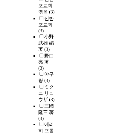
포교회
엮음
(3)
신반
포교회
(3)
小野
武雄 編
著
(3)
野口
亮 著
(3)
야구
량
(3)
ミク
ニ リュ
ウザ
(3)
三國
隆三 著
(3)
에리
히 프롬