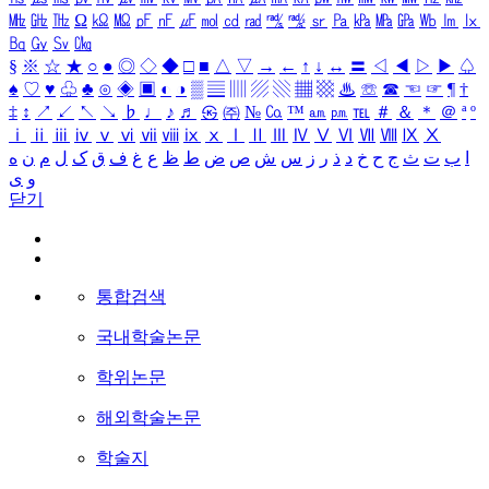
㎒
㎓
㎔
Ω
㏀
㏁
㎊
㎋
㎌
㏖
㏅
㎭
㎮
㎯
㏛
㎩
㎪
㎫
㎬
㏝
㏐
㏓
㏃
㏉
㏜
㏆
§
※
☆
★
○
●
◎
◇
◆
□
■
△
▽
→
←
↑
↓
↔
〓
◁
◀
▷
▶
♤
♠
♡
♥
♧
♣
⊙
◈
▣
◐
◑
▒
▤
▥
▨
▧
▦
▩
♨
☏
☎
☜
☞
¶
†
‡
↕
↗
↙
↖
↘
♭
♩
♪
♬
㉿
㈜
№
㏇
™
㏂
㏘
℡
＃
＆
＊
＠
ª
º
ⅰ
ⅱ
ⅲ
ⅳ
ⅴ
ⅵ
ⅶ
ⅷ
ⅸ
ⅹ
Ⅰ
Ⅱ
Ⅲ
Ⅳ
Ⅴ
Ⅵ
Ⅶ
Ⅷ
Ⅸ
Ⅹ
ا
ب
ت
ث
ج
ح
خ
د
ذ
ر
ز
س
ش
ص
ض
ط
ظ
ع
غ
ف
ق
ک
ل
م
ن
ه
و
ی
닫기
통합검색
국내학술논문
학위논문
해외학술논문
학술지