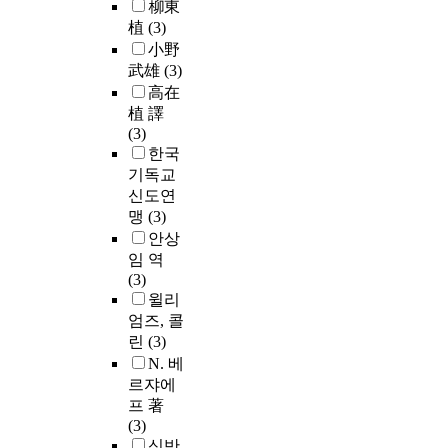
柳東
植
(3)
小野
武雄
(3)
高在
植 譯
(3)
한국
기독교
신도연
맹
(3)
안상
임 역
(3)
윌리
엄즈, 콜
린
(3)
N. 베
르쟈에
프 著
(3)
신반