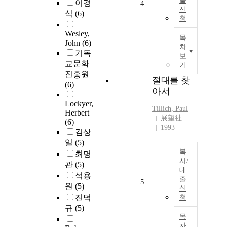
출
이경
4
신
식
(6)
청
Wesley,
목
John
(6)
차
기독
보
교문화
기
진흥원
절대를 찾
(6)
아서
Lockyer,
Tillich, Paul
Herbert
展望社
(6)
1993
김상
일
(5)
복
최명
사/
관
(5)
대
석용
출
5
원
(5)
신
진덕
청
규
(5)
목
차