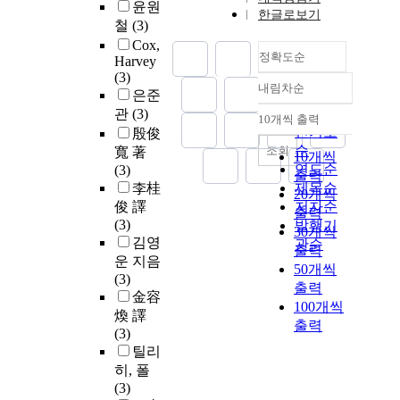
윤원
한글로보기
철
(3)
Cox,
정확도순
Harvey
(3)
내림차순
정확도
은준
순
관
(3)
10개씩 출력
내림차순
인기도
殷俊
순
조회
寬 著
10개씩
연도순
(3)
출력
李桂
제목순
20개씩
俊 譯
저자순
출력
(3)
발행기
30개씩
김영
관순
출력
운 지음
50개씩
(3)
출력
金容
100개씩
煥 譯
출력
(3)
틸리
히, 폴
(3)