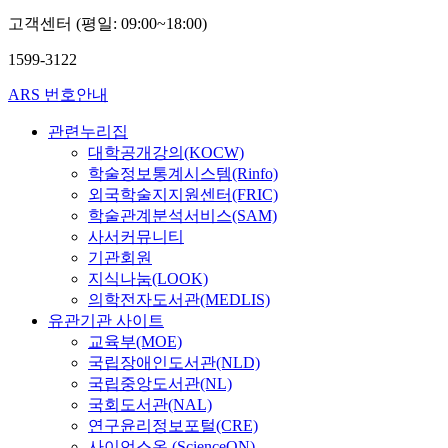
고객센터 (평일: 09:00~18:00)
1599-3122
ARS 번호안내
관련누리집
대학공개강의(KOCW)
학술정보통계시스템(Rinfo)
외국학술지지원센터(FRIC)
학술관계분석서비스(SAM)
사서커뮤니티
기관회원
지식나눔(LOOK)
의학전자도서관(MEDLIS)
유관기관 사이트
교육부(MOE)
국립장애인도서관(NLD)
국립중앙도서관(NL)
국회도서관(NAL)
연구윤리정보포털(CRE)
사이언스온 (ScienceON)