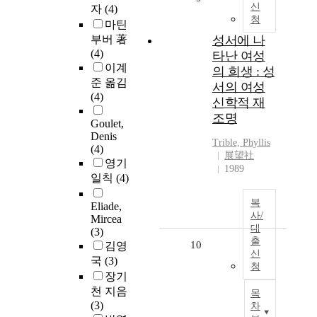
신
자
(4)
청
마틴
부버 著
성서에 나
(4)
타난 여성
이계
의 희생 : 성
준 옮김
서의 여성
(4)
신학적 재
조명
Goulet,
Denis
Trible, Phyllis
(4)
展望社
영기
1989
일칙
(4)
복
Eliade,
사/
Mircea
대
(3)
출
10
김영
신
국
(3)
청
장기
천 지음
목
(3)
차