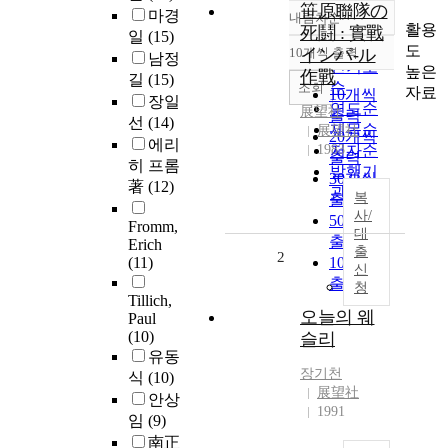
笹原聯隊の
마경
내림차순
정확도
활용
死鬪 : 實戰
일
(15)
순
도
10개씩 출력
インパ-ル
남정
내림차순
인기도
높은
作戰
길
(15)
순
조회
자료
10개씩
장일
연도순
展望社
출력
선
(14)
제목순
展望社
20개씩
에리
1983
저자순
출력
히 프롬
발행기
30개씩
著
(12)
관순
복
출력
사/
50개씩
Fromm,
대
출력
Erich
출
2
(11)
100개씩
신
출력
청
Tillich,
오늘의 웨
Paul
(10)
슬리
유동
장기천
식
(10)
展望社
안상
1991
임
(9)
南正