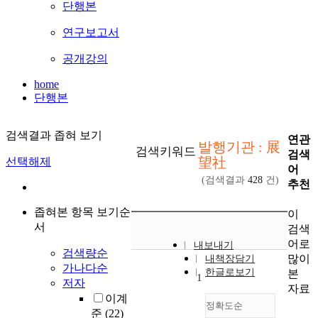
단행본
연구보고서
공개강의
home
단행본
검색결과 좁혀 보기
연관
발행기관 : 展
검색키워드
검색
望社
선택해제
어
(검색결과
428
건)
추천
좁혀본 항목 보기순
이
서
검색
어로
내보내기
검색량순
많이
내책장담기
가나다순
한글로보기
본
1
저자
자료
이계
정확도순
준
(22)