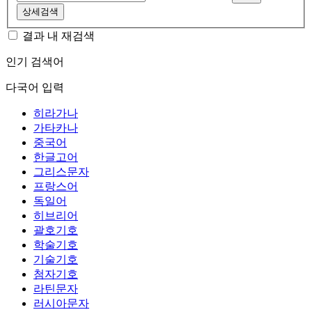
상세검색
결과 내 재검색
인기 검색어
다국어 입력
히라가나
가타카나
중국어
한글고어
그리스문자
프랑스어
독일어
히브리어
괄호기호
학술기호
기술기호
첨자기호
라틴문자
러시아문자