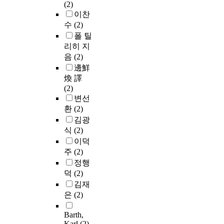
(2)
이찬
수
(2)
폴 틸
리히 지
음
(2)
邊鮮
煥 譯
(2)
변선
환
(2)
김광
식
(2)
이덕
주
(2)
정행
덕
(2)
김재
은
(2)
Barth,
Karl
(2)