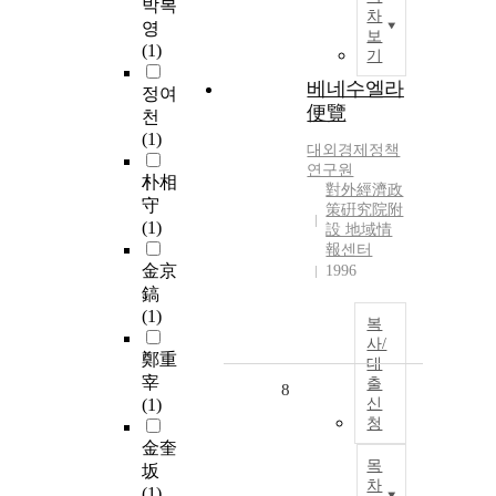
박복
차
영
보
(1)
기
베네수엘라
정여
便覽
천
(1)
대외경제정책
연구원
朴相
對外經濟政
守
策硏究院附
(1)
設 地域情
報센터
金京
1996
鎬
(1)
복
사/
鄭重
대
宰
출
8
(1)
신
청
金奎
목
坂
차
(1)