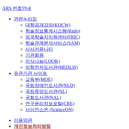
ARS 번호안내
관련누리집
대학공개강의(KOCW)
학술정보통계시스템(Rinfo)
외국학술지지원센터(FRIC)
학술관계분석서비스(SAM)
사서커뮤니티
기관회원
지식나눔(LOOK)
의학전자도서관(MEDLIS)
유관기관 사이트
교육부(MOE)
국립장애인도서관(NLD)
국립중앙도서관(NL)
국회도서관(NAL)
연구윤리정보포털(CRE)
사이언스온 (ScienceON)
이용약관
개인정보처리방침