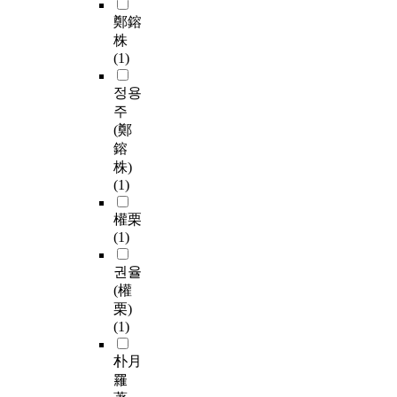
鄭鎔
株
(1)
정용
주
(鄭
鎔
株)
(1)
權栗
(1)
권율
(權
栗)
(1)
朴月
羅