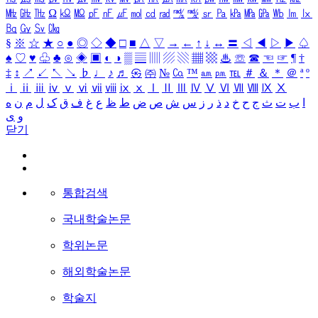
㎒
㎓
㎔
Ω
㏀
㏁
㎊
㎋
㎌
㏖
㏅
㎭
㎮
㎯
㏛
㎩
㎪
㎫
㎬
㏝
㏐
㏓
㏃
㏉
㏜
㏆
§
※
☆
★
○
●
◎
◇
◆
□
■
△
▽
→
←
↑
↓
↔
〓
◁
◀
▷
▶
♤
♠
♡
♥
♧
♣
⊙
◈
▣
◐
◑
▒
▤
▥
▨
▧
▦
▩
♨
☏
☎
☜
☞
¶
†
‡
↕
↗
↙
↖
↘
♭
♩
♪
♬
㉿
㈜
№
㏇
™
㏂
㏘
℡
＃
＆
＊
＠
ª
º
ⅰ
ⅱ
ⅲ
ⅳ
ⅴ
ⅵ
ⅶ
ⅷ
ⅸ
ⅹ
Ⅰ
Ⅱ
Ⅲ
Ⅳ
Ⅴ
Ⅵ
Ⅶ
Ⅷ
Ⅸ
Ⅹ
ا
ب
ت
ث
ج
ح
خ
د
ذ
ر
ز
س
ش
ص
ض
ط
ظ
ع
غ
ف
ق
ک
ل
م
ن
ه
و
ی
닫기
통합검색
국내학술논문
학위논문
해외학술논문
학술지