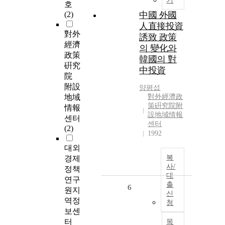
기
호
(2)
中國 外國
人直接投資
對外
誘致 政策
經濟
의 變化와
政策
韓國의 對
硏究
中投資
院
附設
양평섭
地域
對外經濟政
策硏究院附
情報
設地域情報
센터
센터
(2)
1992
대외
복
경제
사/
정책
대
연구
출
6
원지
신
역정
청
보센
터
목