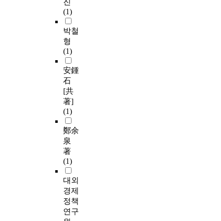
진
(1)
박철
형
(1)
安鍾
石
[共
著]
(1)
鄭余
泉
著
(1)
대외
경제
정책
연구