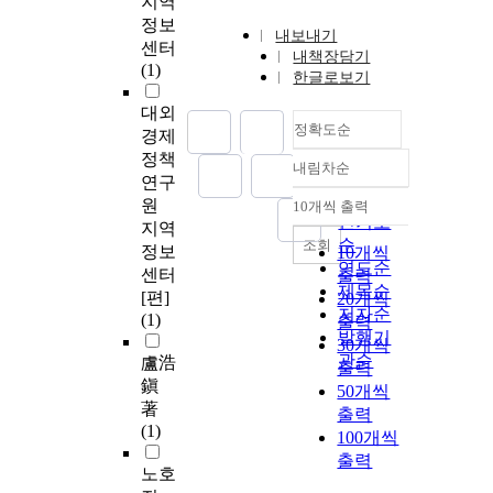
지역
정보
내보내기
센터
내책장담기
(1)
한글로보기
대외
정확도순
경제
정책
내림차순
정확도
연구
순
원
10개씩 출력
내림차순
인기도
지역
순
조회
정보
10개씩
연도순
센터
출력
제목순
[편]
20개씩
저자순
(1)
출력
발행기
30개씩
관순
盧浩
출력
鎭
50개씩
著
출력
(1)
100개씩
출력
노호