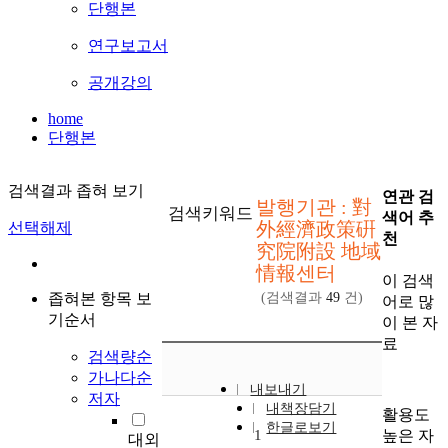
단행본
연구보고서
공개강의
home
단행본
검색결과 좁혀 보기
연관 검
발행기관 : 對
검색키워드
색어 추
外經濟政策硏
선택해제
천
究院附設 地域
情報센터
이 검색
좁혀본 항목 보
(검색결과
49
건)
어로 많
기순서
이 본 자
료
검색량순
가나다순
내보내기
저자
내책장담기
활용도
한글로보기
높은 자
1
대외