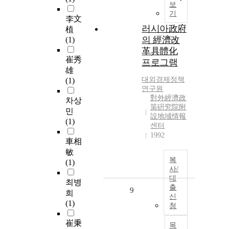
보
기
李文
러시아政府
植
의 經濟改
(1)
革具體化
崔秀
프로그램
雄
대외경제정책
(1)
연구원
對外經濟政
차상
策硏究院附
민
設地域情報
(1)
센터
1992
車相
敏
복
(1)
사/
대
최병
출
9
희
신
(1)
청
崔秉
목