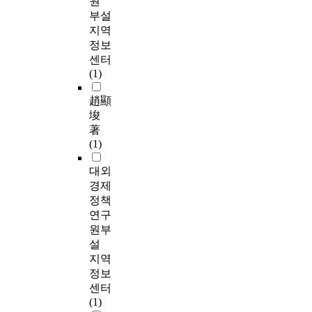
원
부설
지역
정보
센터
(1)
趙顯
埈
著
(1)
대외
경제
정책
연구
원부
설
지역
정보
센터
(1)