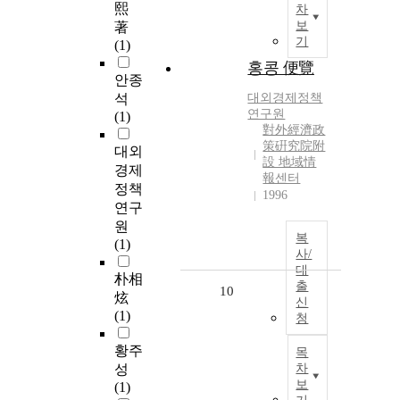
熙
차
보
著
기
(1)
홍콩 便覽
안종
석
대외경제정책
연구원
(1)
對外經濟政
策硏究院附
대외
設 地域情
경제
報센터
정책
1996
연구
원
복
(1)
사/
대
朴相
출
10
炫
신
(1)
청
황주
목
성
차
보
(1)