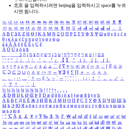
北京 을 입력하시려면
beijing
을 입력하시고 space를 누르
시면 됩니다.
ㅥ
ㅦ
ㅧ
ㅨ
ㅩ
ㅪ
ㅫ
ㅬ
ㅭ
ㅮ
ㅯ
ㅰ
ㅱ
ㅲ
ㅳ
ㅴ
ㅵ
ㅶ
ㅷ
ㅸ
ㅹ
ㅺ
ㅻ
ㅼ
ㅽ
ㅾ
ㅿ
ㆀ
ㆁ
ㆂ
ㆃ
ㆄ
ㆅ
ㆆ
ㆇ
ㆈ
ㆉ
ㆊ
ㆋ
ㆌ
ㆍ
ㆎ
Α
Β
Γ
Δ
Ε
Ζ
Η
Θ
Ι
Κ
Λ
Μ
Ν
Ξ
Ο
Π
Ρ
Σ
Τ
Υ
Φ
Χ
Ψ
Ω
α
β
γ
δ
ε
ζ
η
θ
ι
κ
λ
μ
ν
ξ
ο
π
ρ
σ
τ
υ
φ
χ
ψ
ω
á
à
Á
À
é
è
É
È
ç
Ç
ê
Ä
Ö
Ü
ä
ö
ü
ß
ְ
ֳ
ֲ
ֱ
ָ
ַ
ֵ
ֶ
ִ
ֹ
ּ
ֻ
ׂ
ׁ
ּ
ב
ה
נ
מ
צ
ת
ץ
ש
ד
ג
כ
ע
י
ח
ל
ך
ף
ק
ר
א
ט
ו
ן
ם
פ
‘
’
“
”
〔
〕
〈
〉
「
」
『
』
【
】
＂
（
）
［
］
｛
｝
±
×
÷
≠
≤
≥
∞
∴
♂
♀
∠
⊥
⌒
∂
∇
≡
≒
≪
≫
√
∽
∝
∵
∫
∬
∈
∋
⊆
⊇
⊂
⊃
∪
∩
∧
∨
￢
⇒
⇔
∀
∃
∮
∑
∏
＋
－
＜
＝
＞
、
。
·
‥
…
¨
〃
―
∥
＼
∼
´
～
ˇ
˘
˝
˚
˙
¸
˛
¡
¿
ː
！
＇
，
．
／
：
；
？
＾
＿
｀
｜
½
⅓
⅔
¼
¾
⅛
⅜
⅝
⅞
¹
²
³
⁴
ⁿ
₁
₂
₃
₄
Æ
Ð
Ħ
Ĳ
Ł
Ø
Œ
Þ
Ŧ
Ŋ
æ
đ
ð
ħ
ı
ĳ
ĸ
ŀ
ł
ø
œ
ß
þ
ŧ
ŋ
ŉ
А
Б
В
Г
Д
Е
Ё
Ж
З
И
Й
К
Л
М
Н
О
П
Р
С
Т
У
Ф
Х
Ц
Ч
Ш
Щ
Ъ
Ы
Ь
Э
Ю
Я
а
б
в
г
д
е
ё
ж
з
и
й
к
л
м
н
о
п
р
с
т
у
ф
х
ц
ч
ш
щ
ъ
ы
ь
э
ю
я
′
″
℃
Å
￠
￡
￥
¤
℉
‰
＄
％
Ｆ
￦
㎕
㎖
㎗
ℓ
㎘
㏄
㎣
㎤
㎥
㎦
㎙
㎚
㎛
㎜
㎝
㎞
㎟
㎠
㎡
㎢
㏊
㎍
㎎
㎏
㏏
㎈
㎉
㏈
㎧
㎨
㎰
㎱
㎲
㎳
㎴
㎵
㎶
㎷
㎸
㎹
㎀
㎁
㎂
㎃
㎄
㎺
㎻
㎽
㎾
㎿
㎐
㎑