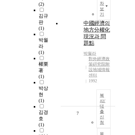
차
(2)
보
기
김규
판
中國經濟의
(1)
地方分權化
現況과 問
박월
題點
라
(1)
박월라
對外經濟政
權栗
策硏究院附
設地域情報
著
센터
(1)
1992
박상
현
복
(1)
사/
대
출
김경
7
신
호
청
(1)
목