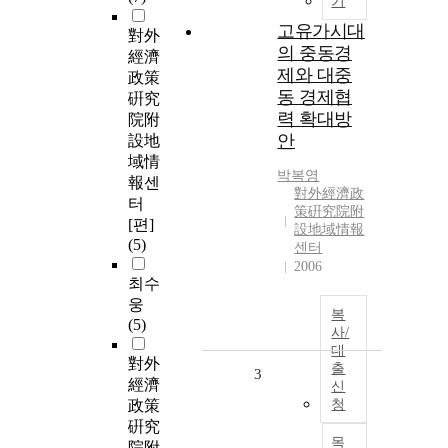
기
고유가시대
對外
의 중동경
經濟
제와 대중
政策
동 경제협
硏究
력 확대방
院附
안
設地
域情
박복영
報센
對外經濟政
터
策硏究院附
[편]
設地域情報
(5)
센터
2006
최수
웅
복
(5)
사/
대
對外
출
3
經濟
신
政策
청
硏究
목
院附