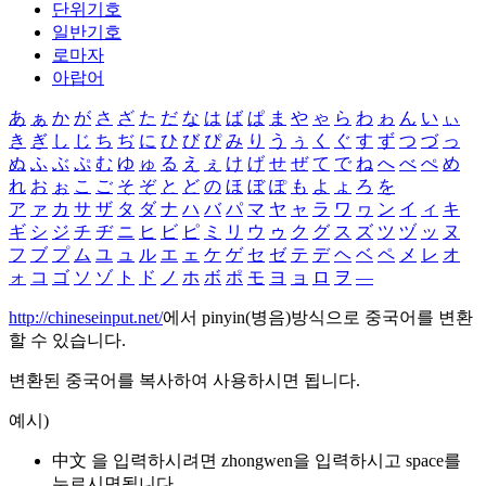
단위기호
일반기호
로마자
아랍어
あ
ぁ
か
が
さ
ざ
た
だ
な
は
ば
ぱ
ま
や
ゃ
ら
わ
ゎ
ん
い
ぃ
き
ぎ
し
じ
ち
ぢ
に
ひ
び
ぴ
み
り
う
ぅ
く
ぐ
す
ず
つ
づ
っ
ぬ
ふ
ぶ
ぷ
む
ゆ
ゅ
る
え
ぇ
け
げ
せ
ぜ
て
で
ね
へ
べ
ぺ
め
れ
お
ぉ
こ
ご
そ
ぞ
と
ど
の
ほ
ぼ
ぽ
も
よ
ょ
ろ
を
ア
ァ
カ
サ
ザ
タ
ダ
ナ
ハ
バ
パ
マ
ヤ
ャ
ラ
ワ
ヮ
ン
イ
ィ
キ
ギ
シ
ジ
チ
ヂ
ニ
ヒ
ビ
ピ
ミ
リ
ウ
ゥ
ク
グ
ス
ズ
ツ
ヅ
ッ
ヌ
フ
ブ
プ
ム
ユ
ュ
ル
エ
ェ
ケ
ゲ
セ
ゼ
テ
デ
ヘ
ベ
ペ
メ
レ
オ
ォ
コ
ゴ
ソ
ゾ
ト
ド
ノ
ホ
ボ
ポ
モ
ヨ
ョ
ロ
ヲ
―
http://chineseinput.net/
에서 pinyin(병음)방식으로 중국어를 변환
할 수 있습니다.
변환된 중국어를 복사하여 사용하시면 됩니다.
예시)
中文 을 입력하시려면
zhongwen
을 입력하시고 space를
누르시면됩니다.