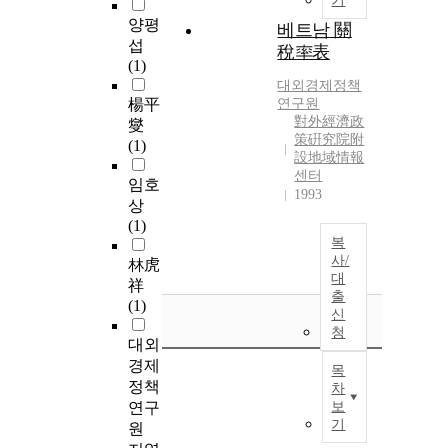
기
양평
베트남 關
섭
稅率表
(1)
대외경제정책
楊平
연구원
對外經濟政
燮
策硏究院附
(1)
設地域情報
센터
임호
1993
상
(1)
복
사/
林虎
대
祥
출
(1)
신
청
대외
경제
목
정책
차
연구
보
기
원