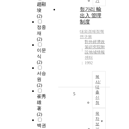
기
趙顯
헝가리 輸
埈
出入 管理
(2)
制度
정중
대외경제정책
재
연구원
(2)
對外經濟政
策硏究院附
이문
設地域情報
식
센터
(2)
1992
서승
복
원
사/
(2)
대
출
5
崔秀
신
雄
청
著
목
(2)
차
보
백권