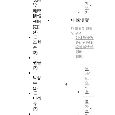
차
設
보
地域
기
情報
中國便覽
센터
[편]
대외경제정책
(4)
연구원
對外經濟政
조현
策硏究院附
준
設地域情報
센터
(2)
1993
권율
(2)
복
사/
박상
대
수
출
4
신
(2)
청
이성
목
규
차
(2)
보