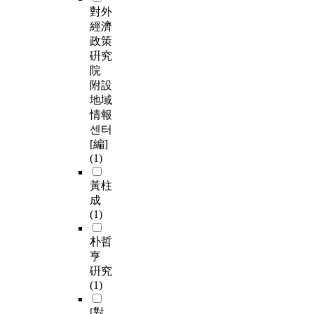
對外
經濟
政策
硏究
院
附設
地域
情報
센터
[編]
(1)
黃柱
成
(1)
朴哲
亨
硏究
(1)
[對