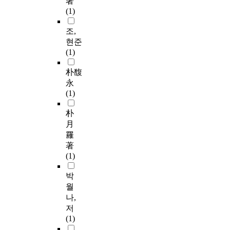
著
(1)
조,
현준
(1)
朴馥
永
(1)
朴
月
羅
著
(1)
박
월
나,
저
(1)