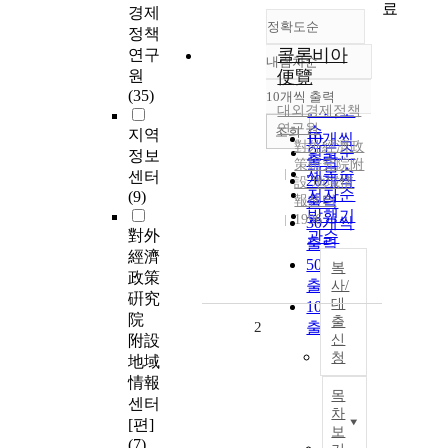
료
경제
정확도순
정책
콜롬비아
연구
내림차순
정확도
원
便覽
순
(35)
10개씩 출력
내림차순
인기도
대외경제정책
연구원
순
조회
지역
10개씩
對外經濟政
연도순
정보
출력
策硏究院附
제목순
센터
20개씩
設 地域情
저자순
(9)
報센터
출력
발행기
1996
30개씩
對外
관순
출력
經濟
50개씩
복
政策
출력
사/
硏究
대
100개씩
院
출
2
출력
附設
신
청
地域
情報
목
센터
차
[편]
보
(7)