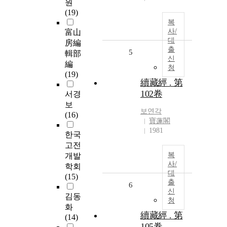
원
(19)
복
사/
富山
대
房編
출
5
輯部
신
編
청
(19)
續藏經 . 第
102卷
서경
보
보연각
(16)
寶蓮閣
1981
한국
고전
복
개발
사/
학회
대
(15)
출
6
신
김동
청
화
續藏經 . 第
(14)
105卷