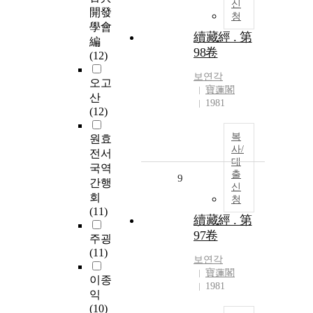
신
開發
청
學會
續藏經 . 第
編
98卷
(12)
보연각
오고
寶蓮閣
산
1981
(12)
복
원효
사/
전서
대
국역
출
9
간행
신
회
청
(11)
續藏經 . 第
97卷
주굉
(11)
보연각
寶蓮閣
이종
1981
익
(10)