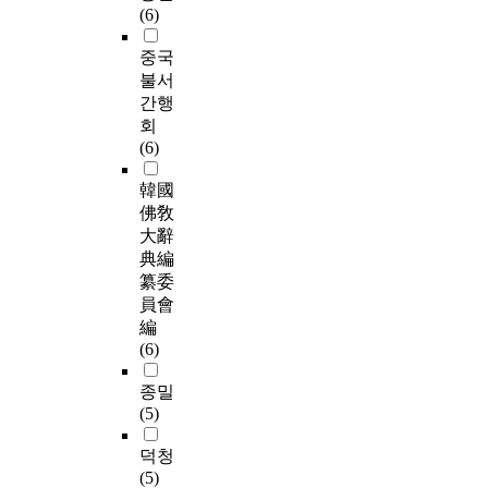
(6)
중국
불서
간행
회
(6)
韓國
佛敎
大辭
典編
纂委
員會
編
(6)
종밀
(5)
덕청
(5)