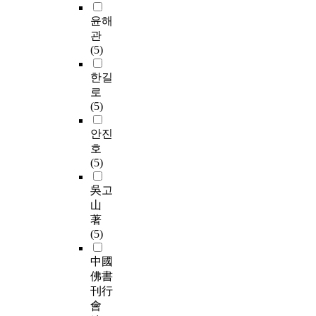
윤해
관
(5)
한길
로
(5)
안진
호
(5)
吳고
山
著
(5)
中國
佛書
刊行
會