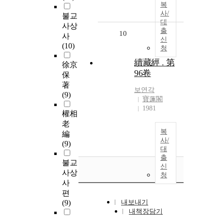
복
사/
불교
대
사상
출
10
사
신
(10)
청
續藏經 . 第
徐京
96卷
保
著
보연각
(9)
寶蓮閣
1981
權相
老
복
編
사/
(9)
대
출
불교
신
사상
청
사
편
(9)
내보내기
내책장담기