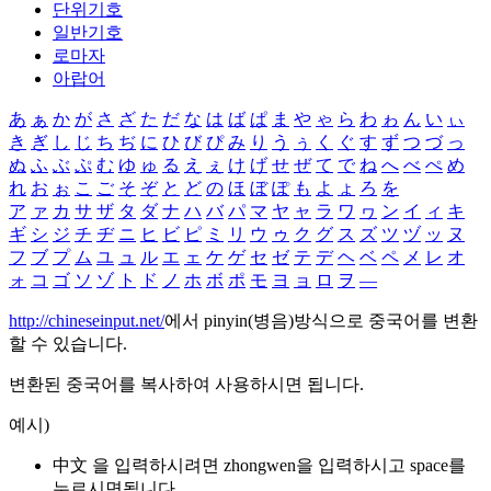
단위기호
일반기호
로마자
아랍어
あ
ぁ
か
が
さ
ざ
た
だ
な
は
ば
ぱ
ま
や
ゃ
ら
わ
ゎ
ん
い
ぃ
き
ぎ
し
じ
ち
ぢ
に
ひ
び
ぴ
み
り
う
ぅ
く
ぐ
す
ず
つ
づ
っ
ぬ
ふ
ぶ
ぷ
む
ゆ
ゅ
る
え
ぇ
け
げ
せ
ぜ
て
で
ね
へ
べ
ぺ
め
れ
お
ぉ
こ
ご
そ
ぞ
と
ど
の
ほ
ぼ
ぽ
も
よ
ょ
ろ
を
ア
ァ
カ
サ
ザ
タ
ダ
ナ
ハ
バ
パ
マ
ヤ
ャ
ラ
ワ
ヮ
ン
イ
ィ
キ
ギ
シ
ジ
チ
ヂ
ニ
ヒ
ビ
ピ
ミ
リ
ウ
ゥ
ク
グ
ス
ズ
ツ
ヅ
ッ
ヌ
フ
ブ
プ
ム
ユ
ュ
ル
エ
ェ
ケ
ゲ
セ
ゼ
テ
デ
ヘ
ベ
ペ
メ
レ
オ
ォ
コ
ゴ
ソ
ゾ
ト
ド
ノ
ホ
ボ
ポ
モ
ヨ
ョ
ロ
ヲ
―
http://chineseinput.net/
에서 pinyin(병음)방식으로 중국어를 변환
할 수 있습니다.
변환된 중국어를 복사하여 사용하시면 됩니다.
예시)
中文 을 입력하시려면
zhongwen
을 입력하시고 space를
누르시면됩니다.