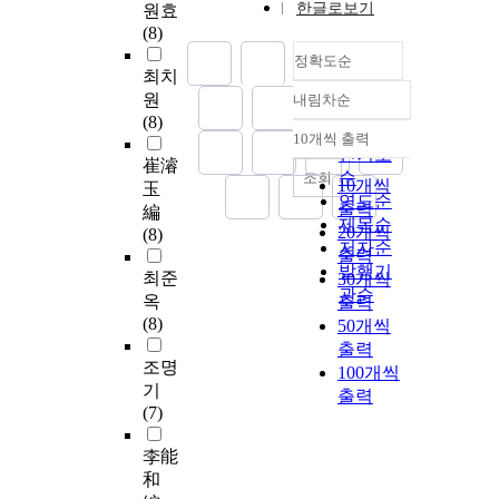
한글로보기
원효
(8)
정확도순
최치
원
내림차순
정확도
(8)
순
10개씩 출력
내림차순
인기도
崔濬
순
조회
10개씩
玉
연도순
출력
編
제목순
20개씩
(8)
저자순
출력
발행기
최준
30개씩
관순
옥
출력
(8)
50개씩
출력
조명
100개씩
기
출력
(7)
李能
和