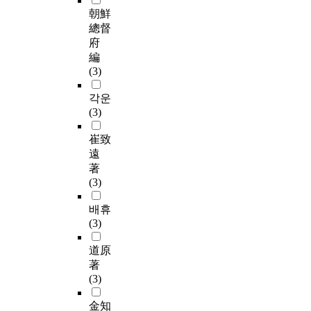
朝鮮
總督
府
編
(3)
각운
(3)
崔致
遠
著
(3)
배휴
(3)
道原
著
(3)
金知