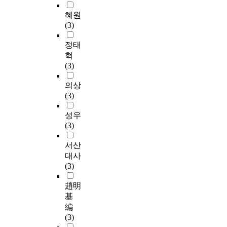
혜원
(3)
정태
혁
(3)
의상
(3)
성우
(3)
서산
대사
(3)
趙明
基
編
(3)