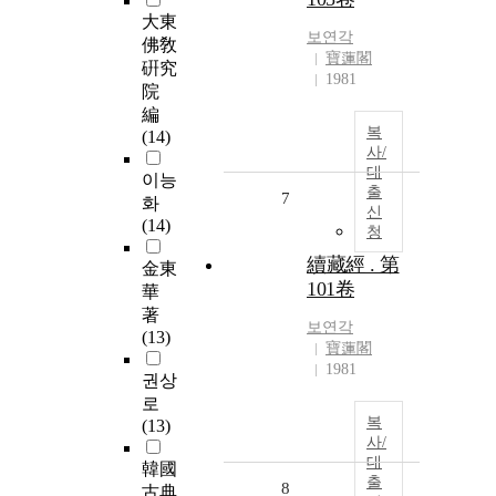
大東
보연각
佛敎
寶蓮閣
硏究
1981
院
編
복
(14)
사/
대
이능
출
7
화
신
(14)
청
續藏經 . 第
金東
101卷
華
著
보연각
(13)
寶蓮閣
1981
권상
로
복
(13)
사/
대
韓國
출
8
古典