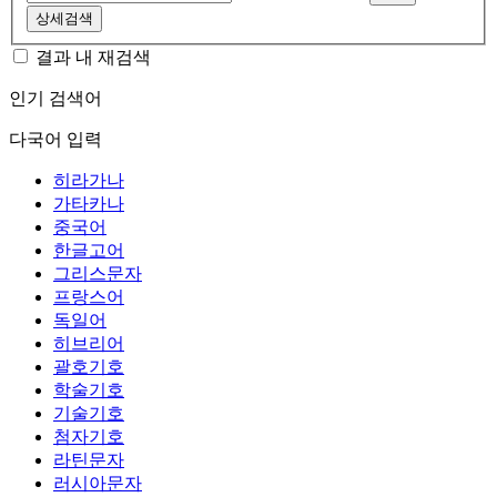
상세검색
결과 내 재검색
인기 검색어
다국어 입력
히라가나
가타카나
중국어
한글고어
그리스문자
프랑스어
독일어
히브리어
괄호기호
학술기호
기술기호
첨자기호
라틴문자
러시아문자