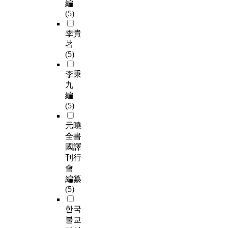
編
(5)
李貴
著
(5)
李秉
九
編
(5)
元曉
全書
國譯
刊行
會
編纂
(5)
한국
불교