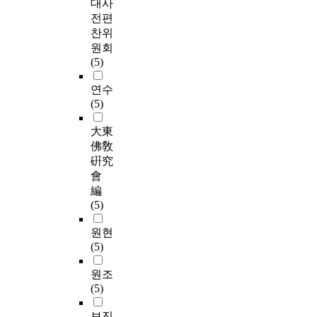
대사
전편
찬위
원회
(5)
연수
(5)
大東
佛敎
硏究
會
編
(5)
원현
(5)
원조
(5)
보진