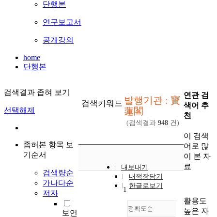
단행본
연구보고서
공개강의
home
단행본
검색결과 좁혀 보기
연관 검
발행기관 : 寶
검색키워드
색어 추
蓮閣
선택해제
천
(검색결과
948
건)
이 검색
좁혀본 항목 보
어로 많
기순서
이 본 자
료
내보내기
검색량순
내책장담기
가나다순
한글로보기
1
저자
활용도
정확도순
높은 자
보연