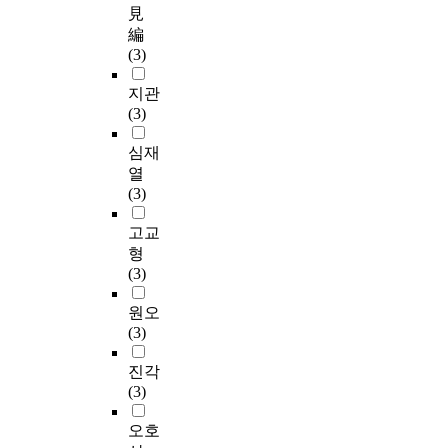
見
編
(3)
지관
(3)
심재
열
(3)
고교
형
(3)
원오
(3)
진각
(3)
오호