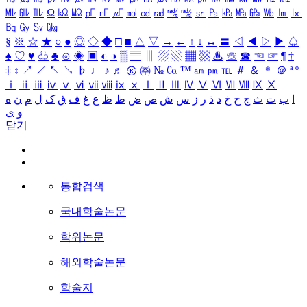
㎒
㎓
㎔
Ω
㏀
㏁
㎊
㎋
㎌
㏖
㏅
㎭
㎮
㎯
㏛
㎩
㎪
㎫
㎬
㏝
㏐
㏓
㏃
㏉
㏜
㏆
§
※
☆
★
○
●
◎
◇
◆
□
■
△
▽
→
←
↑
↓
↔
〓
◁
◀
▷
▶
♤
♠
♡
♥
♧
♣
⊙
◈
▣
◐
◑
▒
▤
▥
▨
▧
▦
▩
♨
☏
☎
☜
☞
¶
†
‡
↕
↗
↙
↖
↘
♭
♩
♪
♬
㉿
㈜
№
㏇
™
㏂
㏘
℡
＃
＆
＊
＠
ª
º
ⅰ
ⅱ
ⅲ
ⅳ
ⅴ
ⅵ
ⅶ
ⅷ
ⅸ
ⅹ
Ⅰ
Ⅱ
Ⅲ
Ⅳ
Ⅴ
Ⅵ
Ⅶ
Ⅷ
Ⅸ
Ⅹ
ا
ب
ت
ث
ج
ح
خ
د
ذ
ر
ز
س
ش
ص
ض
ط
ظ
ع
غ
ف
ق
ک
ل
م
ن
ه
و
ی
닫기
통합검색
국내학술논문
학위논문
해외학술논문
학술지