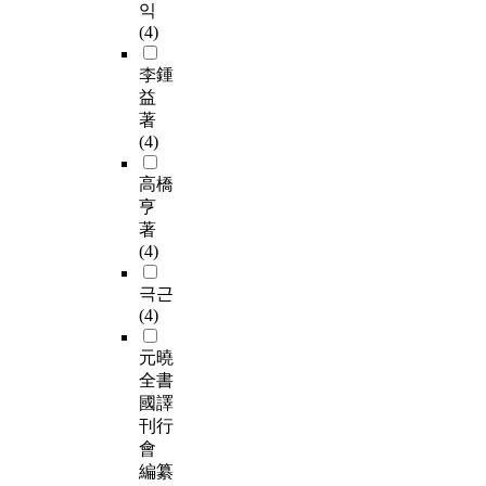
익
(4)
李鍾
益
著
(4)
高橋
亨
著
(4)
극근
(4)
元曉
全書
國譯
刊行
會
編纂