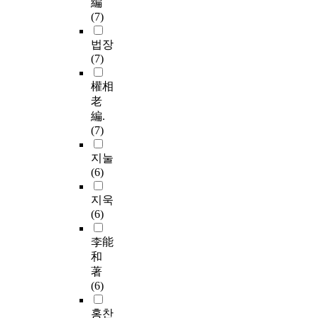
編
(7)
법장
(7)
權相
老
編.
(7)
지눌
(6)
지욱
(6)
李能
和
著
(6)
홍찬