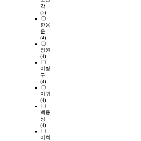
각
(5)
한용
운
(4)
정원
(4)
이병
구
(4)
이귀
(4)
백용
성
(4)
이희