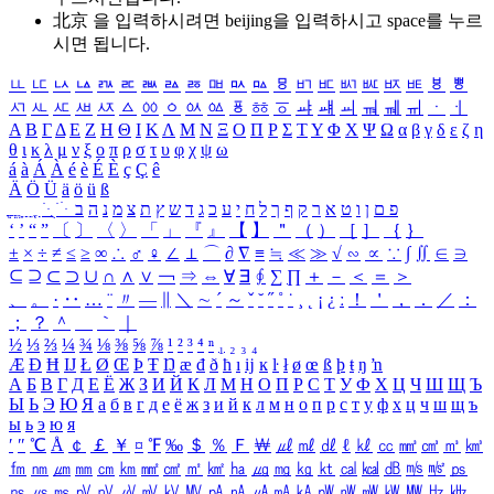
北京 을 입력하시려면
beijing
을 입력하시고 space를 누르
시면 됩니다.
ㅥ
ㅦ
ㅧ
ㅨ
ㅩ
ㅪ
ㅫ
ㅬ
ㅭ
ㅮ
ㅯ
ㅰ
ㅱ
ㅲ
ㅳ
ㅴ
ㅵ
ㅶ
ㅷ
ㅸ
ㅹ
ㅺ
ㅻ
ㅼ
ㅽ
ㅾ
ㅿ
ㆀ
ㆁ
ㆂ
ㆃ
ㆄ
ㆅ
ㆆ
ㆇ
ㆈ
ㆉ
ㆊ
ㆋ
ㆌ
ㆍ
ㆎ
Α
Β
Γ
Δ
Ε
Ζ
Η
Θ
Ι
Κ
Λ
Μ
Ν
Ξ
Ο
Π
Ρ
Σ
Τ
Υ
Φ
Χ
Ψ
Ω
α
β
γ
δ
ε
ζ
η
θ
ι
κ
λ
μ
ν
ξ
ο
π
ρ
σ
τ
υ
φ
χ
ψ
ω
á
à
Á
À
é
è
É
È
ç
Ç
ê
Ä
Ö
Ü
ä
ö
ü
ß
ְ
ֳ
ֲ
ֱ
ָ
ַ
ֵ
ֶ
ִ
ֹ
ּ
ֻ
ׂ
ׁ
ּ
ב
ה
נ
מ
צ
ת
ץ
ש
ד
ג
כ
ע
י
ח
ל
ך
ף
ק
ר
א
ט
ו
ן
ם
פ
‘
’
“
”
〔
〕
〈
〉
「
」
『
』
【
】
＂
（
）
［
］
｛
｝
±
×
÷
≠
≤
≥
∞
∴
♂
♀
∠
⊥
⌒
∂
∇
≡
≒
≪
≫
√
∽
∝
∵
∫
∬
∈
∋
⊆
⊇
⊂
⊃
∪
∩
∧
∨
￢
⇒
⇔
∀
∃
∮
∑
∏
＋
－
＜
＝
＞
、
。
·
‥
…
¨
〃
―
∥
＼
∼
´
～
ˇ
˘
˝
˚
˙
¸
˛
¡
¿
ː
！
＇
，
．
／
：
；
？
＾
＿
｀
｜
½
⅓
⅔
¼
¾
⅛
⅜
⅝
⅞
¹
²
³
⁴
ⁿ
₁
₂
₃
₄
Æ
Ð
Ħ
Ĳ
Ł
Ø
Œ
Þ
Ŧ
Ŋ
æ
đ
ð
ħ
ı
ĳ
ĸ
ŀ
ł
ø
œ
ß
þ
ŧ
ŋ
ŉ
А
Б
В
Г
Д
Е
Ё
Ж
З
И
Й
К
Л
М
Н
О
П
Р
С
Т
У
Ф
Х
Ц
Ч
Ш
Щ
Ъ
Ы
Ь
Э
Ю
Я
а
б
в
г
д
е
ё
ж
з
и
й
к
л
м
н
о
п
р
с
т
у
ф
х
ц
ч
ш
щ
ъ
ы
ь
э
ю
я
′
″
℃
Å
￠
￡
￥
¤
℉
‰
＄
％
Ｆ
￦
㎕
㎖
㎗
ℓ
㎘
㏄
㎣
㎤
㎥
㎦
㎙
㎚
㎛
㎜
㎝
㎞
㎟
㎠
㎡
㎢
㏊
㎍
㎎
㎏
㏏
㎈
㎉
㏈
㎧
㎨
㎰
㎱
㎲
㎳
㎴
㎵
㎶
㎷
㎸
㎹
㎀
㎁
㎂
㎃
㎄
㎺
㎻
㎽
㎾
㎿
㎐
㎑