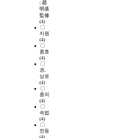
; 趙
明基
監修
(4)
지원
(4)
종효
(4)
권,
상로
(4)
종의
(4)
속법
(4)
전등
(4)