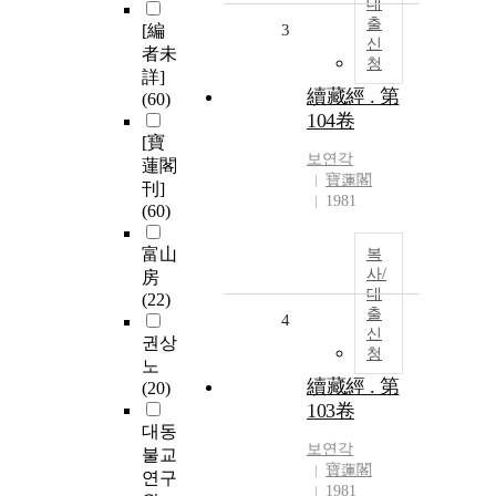
대
출
[編
3
신
者未
청
詳]
續藏經 . 第
(60)
104卷
[寶
보연각
蓮閣
寶蓮閣
刊]
1981
(60)
富山
복
사/
房
대
(22)
출
4
신
권상
청
노
續藏經 . 第
(20)
103卷
대동
보연각
불교
寶蓮閣
연구
1981