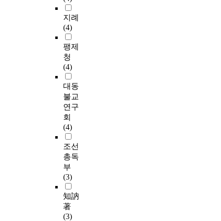
지례
(4)
팽제
청
(4)
대동
불교
연구
회
(4)
조선
총독
부
(3)
知訥
著
(3)