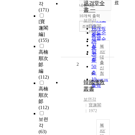
료
退경堂全
각
내림차순
정확도
書 一
(171)
순
10개씩 출력
내림차순
인기도
보연각
[寶
寶蓮閣
순
조회
蓮閣
10개씩
1975
연도순
編]
출력
제목순
(155)
20개씩
저자순
복
출력
발행기
高楠
사/
30개씩
대
관순
順次
출력
출
2
郞
50개씩
신
編
출력
청
(112)
100개씩
韓國佛敎
출력
叢書
高楠
順次
보연각
郞
寶蓮閣
(112)
1972
보련
각
복
사/
(63)