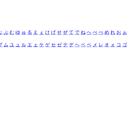
ぶ
ぷ
む
ゆ
ゅ
る
え
ぇ
け
げ
せ
ぜ
て
で
ね
へ
べ
ぺ
め
れ
お
ぉ
プ
ム
ユ
ュ
ル
エ
ェ
ケ
ゲ
セ
ゼ
テ
デ
ヘ
ベ
ペ
メ
レ
オ
ォ
コ
ゴ