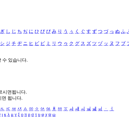
ぎ
し
じ
ち
ぢ
に
ひ
び
ぴ
み
り
う
ぅ
く
ぐ
す
ず
つ
づ
っ
ぬ
ふ
シ
ジ
チ
ヂ
ニ
ヒ
ビ
ピ
ミ
リ
ウ
ゥ
ク
グ
ス
ズ
ツ
ヅ
ッ
ヌ
フ
ブ
할 수 있습니다.
누르시면됩니다.
시면 됩니다.
ㅻ
ㅼ
ㅽ
ㅾ
ㅿ
ㆀ
ㆁ
ㆂ
ㆃ
ㆄ
ㆅ
ㆆ
ㆇ
ㆈ
ㆉ
ㆊ
ㆋ
ㆌ
ㆍ
ㆎ
θ
ι
κ
λ
μ
ν
ξ
ο
π
ρ
σ
τ
υ
φ
χ
ψ
ω