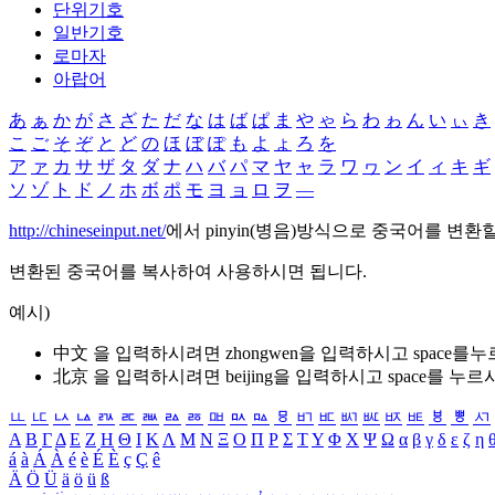
단위기호
일반기호
로마자
아랍어
あ
ぁ
か
が
さ
ざ
た
だ
な
は
ば
ぱ
ま
や
ゃ
ら
わ
ゎ
ん
い
ぃ
き
こ
ご
そ
ぞ
と
ど
の
ほ
ぼ
ぽ
も
よ
ょ
ろ
を
ア
ァ
カ
サ
ザ
タ
ダ
ナ
ハ
バ
パ
マ
ヤ
ャ
ラ
ワ
ヮ
ン
イ
ィ
キ
ギ
ソ
ゾ
ト
ド
ノ
ホ
ボ
ポ
モ
ヨ
ョ
ロ
ヲ
―
http://chineseinput.net/
에서 pinyin(병음)방식으로 중국어를 변환
변환된 중국어를 복사하여 사용하시면 됩니다.
예시)
中文 을 입력하시려면
zhongwen
을 입력하시고 space를
北京 을 입력하시려면
beijing
을 입력하시고 space를 누르
ㅥ
ㅦ
ㅧ
ㅨ
ㅩ
ㅪ
ㅫ
ㅬ
ㅭ
ㅮ
ㅯ
ㅰ
ㅱ
ㅲ
ㅳ
ㅴ
ㅵ
ㅶ
ㅷ
ㅸ
ㅹ
ㅺ
Α
Β
Γ
Δ
Ε
Ζ
Η
Θ
Ι
Κ
Λ
Μ
Ν
Ξ
Ο
Π
Ρ
Σ
Τ
Υ
Φ
Χ
Ψ
Ω
α
β
γ
δ
ε
ζ
η
á
à
Á
À
é
è
É
È
ç
Ç
ê
Ä
Ö
Ü
ä
ö
ü
ß