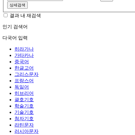
상세검색
결과 내 재검색
인기 검색어
다국어 입력
히라가나
가타카나
중국어
한글고어
그리스문자
프랑스어
독일어
히브리어
괄호기호
학술기호
기술기호
첨자기호
라틴문자
러시아문자