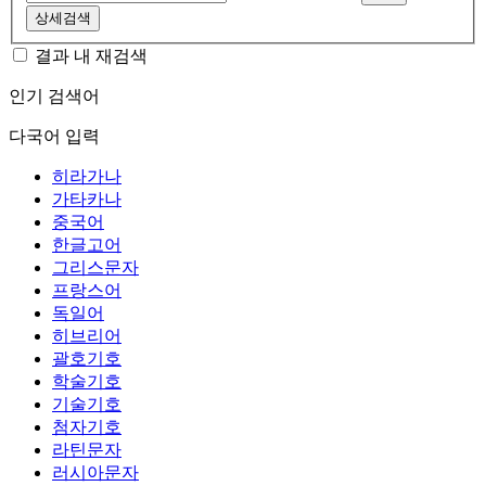
상세검색
결과 내 재검색
인기 검색어
다국어 입력
히라가나
가타카나
중국어
한글고어
그리스문자
프랑스어
독일어
히브리어
괄호기호
학술기호
기술기호
첨자기호
라틴문자
러시아문자