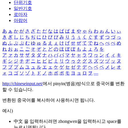
단위기호
일반기호
로마자
아랍어
あ
ぁ
か
が
さ
ざ
た
だ
な
は
ば
ぱ
ま
や
ゃ
ら
わ
ゎ
ん
い
ぃ
き
ぎ
し
じ
ち
ぢ
に
ひ
び
ぴ
み
り
う
ぅ
く
ぐ
す
ず
つ
づ
っ
ぬ
ふ
ぶ
ぷ
む
ゆ
ゅ
る
え
ぇ
け
げ
せ
ぜ
て
で
ね
へ
べ
ぺ
め
れ
お
ぉ
こ
ご
そ
ぞ
と
ど
の
ほ
ぼ
ぽ
も
よ
ょ
ろ
を
ア
ァ
カ
サ
ザ
タ
ダ
ナ
ハ
バ
パ
マ
ヤ
ャ
ラ
ワ
ヮ
ン
イ
ィ
キ
ギ
シ
ジ
チ
ヂ
ニ
ヒ
ビ
ピ
ミ
リ
ウ
ゥ
ク
グ
ス
ズ
ツ
ヅ
ッ
ヌ
フ
ブ
プ
ム
ユ
ュ
ル
エ
ェ
ケ
ゲ
セ
ゼ
テ
デ
ヘ
ベ
ペ
メ
レ
オ
ォ
コ
ゴ
ソ
ゾ
ト
ド
ノ
ホ
ボ
ポ
モ
ヨ
ョ
ロ
ヲ
―
http://chineseinput.net/
에서 pinyin(병음)방식으로 중국어를 변환
할 수 있습니다.
변환된 중국어를 복사하여 사용하시면 됩니다.
예시)
中文 을 입력하시려면
zhongwen
을 입력하시고 space를
누르시면됩니다.