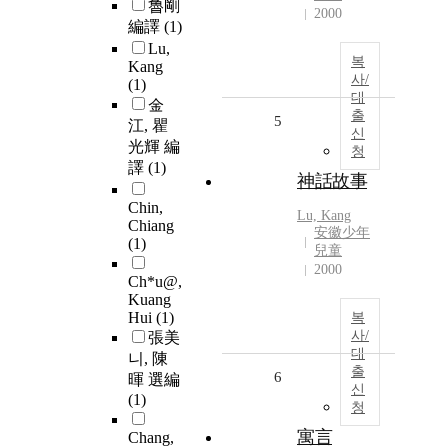
魯剛
2000
編譯
(1)
Lu,
복
Kang
사/
(1)
대
金
출
5
江, 瞿
신
光輝 編
청
譯
(1)
神話故事
Chin,
Lu, Kang
Chiang
安徽少年
(1)
兒童
2000
Ch*u@,
Kuang
Hui
(1)
복
사/
張美
대
니, 陳
출
6
暉 選編
신
(1)
청
寓言
Chang,