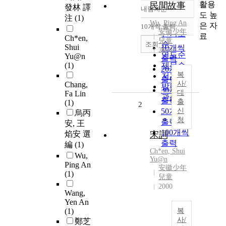
활용
民間故事
發林 譯
내림차순
정확도
도 높
注
(1)
순
Wu, Ping An
은 자
10개씩 출력
내림차순
安徽少年
인기도
료
Ch*en,
兒童
순
조회
Shui
10개씩
2000
연도순
Yu@n
출력
(1)
제목순
20개씩
복
저자순
출력
사/
Chang,
발행기
30개씩
대
Fa Lin
관순
출력
출
(1)
2
50개씩
신
烏丙
청
출력
安, 王
100개씩
焰安 選
宋詞
출력
編
(1)
Ch*en, Shui
Wu,
Yu@n
Ping An
安徽少年
(1)
兒童
2000
Wang,
Yen An
(1)
복
사/
鄭芝