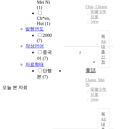
Mei Ni
Chin, Chiang
(1)
安徽少年
兒童
Ch*en,
2000
Hui
(1)
발행연도
2000
복
(7)
사/
작성언어
대
출
중국
7
신
어
(7)
청
자료형태
童話
단행
본
(7)
Chang, Mei
Ni
오늘 본 자료
安徽少年
兒童
2000
복
사/
대