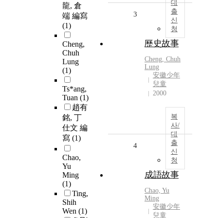
대
龍, 倉
출
3
端 編寫
신
(1)
청
歷史故事
Cheng,
Chuh
Cheng, Chuh
Lung
Lung
(1)
安徽少年
兒童
Ts*ang,
2000
Tuan
(1)
趙有
복
銘, 丁
사/
仕文 編
대
寫
(1)
출
4
신
Chao,
청
Yu
成語故事
Ming
(1)
Chao, Yu
Ting,
Ming
Shih
安徽少年
Wen
(1)
兒童