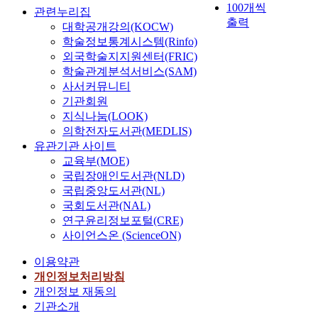
100개씩
관련누리집
출력
대학공개강의(KOCW)
학술정보통계시스템(Rinfo)
외국학술지지원센터(FRIC)
학술관계분석서비스(SAM)
사서커뮤니티
기관회원
지식나눔(LOOK)
의학전자도서관(MEDLIS)
유관기관 사이트
교육부(MOE)
국립장애인도서관(NLD)
국립중앙도서관(NL)
국회도서관(NAL)
연구윤리정보포털(CRE)
사이언스온 (ScienceON)
이용약관
개인정보처리방침
개인정보 재동의
기관소개