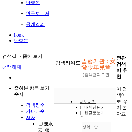
단행본
연구보고서
공개강의
home
단행본
검색결과 좁혀 보기
연관
발행기관 : 安
검색키워드
검색
徽少年兒童
선택해제
어 추
(검색결과
7
건)
천
좁혀본 항목 보기
이 검
순서
색어
로 많
내보내기
검색량순
이 본
내책장담기
가나다순
한글로보기
자료
1
저자
陳水
정확도순
云, 張