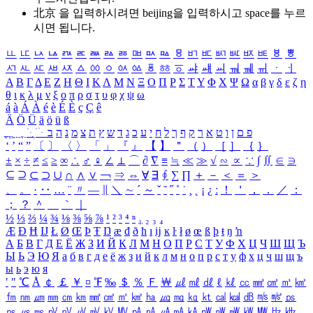
北京 을 입력하시려면
beijing
을 입력하시고 space를 누르
시면 됩니다.
ㅥ
ㅦ
ㅧ
ㅨ
ㅩ
ㅪ
ㅫ
ㅬ
ㅭ
ㅮ
ㅯ
ㅰ
ㅱ
ㅲ
ㅳ
ㅴ
ㅵ
ㅶ
ㅷ
ㅸ
ㅹ
ㅺ
ㅻ
ㅼ
ㅽ
ㅾ
ㅿ
ㆀ
ㆁ
ㆂ
ㆃ
ㆄ
ㆅ
ㆆ
ㆇ
ㆈ
ㆉ
ㆊ
ㆋ
ㆌ
ㆍ
ㆎ
Α
Β
Γ
Δ
Ε
Ζ
Η
Θ
Ι
Κ
Λ
Μ
Ν
Ξ
Ο
Π
Ρ
Σ
Τ
Υ
Φ
Χ
Ψ
Ω
α
β
γ
δ
ε
ζ
η
θ
ι
κ
λ
μ
ν
ξ
ο
π
ρ
σ
τ
υ
φ
χ
ψ
ω
á
à
Á
À
é
è
É
È
ç
Ç
ê
Ä
Ö
Ü
ä
ö
ü
ß
ְ
ֳ
ֲ
ֱ
ָ
ַ
ֵ
ֶ
ִ
ֹ
ּ
ֻ
ׂ
ׁ
ּ
ב
ה
נ
מ
צ
ת
ץ
ש
ד
ג
כ
ע
י
ח
ל
ך
ף
ק
ר
א
ט
ו
ן
ם
פ
‘
’
“
”
〔
〕
〈
〉
「
」
『
』
【
】
＂
（
）
［
］
｛
｝
±
×
÷
≠
≤
≥
∞
∴
♂
♀
∠
⊥
⌒
∂
∇
≡
≒
≪
≫
√
∽
∝
∵
∫
∬
∈
∋
⊆
⊇
⊂
⊃
∪
∩
∧
∨
￢
⇒
⇔
∀
∃
∮
∑
∏
＋
－
＜
＝
＞
、
。
·
‥
…
¨
〃
―
∥
＼
∼
´
～
ˇ
˘
˝
˚
˙
¸
˛
¡
¿
ː
！
＇
，
．
／
：
；
？
＾
＿
｀
｜
½
⅓
⅔
¼
¾
⅛
⅜
⅝
⅞
¹
²
³
⁴
ⁿ
₁
₂
₃
₄
Æ
Ð
Ħ
Ĳ
Ł
Ø
Œ
Þ
Ŧ
Ŋ
æ
đ
ð
ħ
ı
ĳ
ĸ
ŀ
ł
ø
œ
ß
þ
ŧ
ŋ
ŉ
А
Б
В
Г
Д
Е
Ё
Ж
З
И
Й
К
Л
М
Н
О
П
Р
С
Т
У
Ф
Х
Ц
Ч
Ш
Щ
Ъ
Ы
Ь
Э
Ю
Я
а
б
в
г
д
е
ё
ж
з
и
й
к
л
м
н
о
п
р
с
т
у
ф
х
ц
ч
ш
щ
ъ
ы
ь
э
ю
я
′
″
℃
Å
￠
￡
￥
¤
℉
‰
＄
％
Ｆ
￦
㎕
㎖
㎗
ℓ
㎘
㏄
㎣
㎤
㎥
㎦
㎙
㎚
㎛
㎜
㎝
㎞
㎟
㎠
㎡
㎢
㏊
㎍
㎎
㎏
㏏
㎈
㎉
㏈
㎧
㎨
㎰
㎱
㎲
㎳
㎴
㎵
㎶
㎷
㎸
㎹
㎀
㎁
㎂
㎃
㎄
㎺
㎻
㎽
㎾
㎿
㎐
㎑