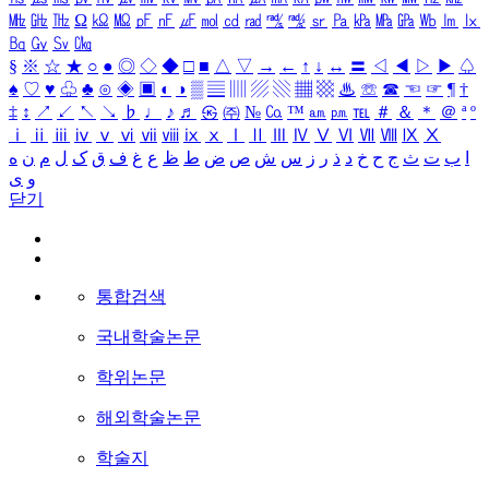
㎒
㎓
㎔
Ω
㏀
㏁
㎊
㎋
㎌
㏖
㏅
㎭
㎮
㎯
㏛
㎩
㎪
㎫
㎬
㏝
㏐
㏓
㏃
㏉
㏜
㏆
§
※
☆
★
○
●
◎
◇
◆
□
■
△
▽
→
←
↑
↓
↔
〓
◁
◀
▷
▶
♤
♠
♡
♥
♧
♣
⊙
◈
▣
◐
◑
▒
▤
▥
▨
▧
▦
▩
♨
☏
☎
☜
☞
¶
†
‡
↕
↗
↙
↖
↘
♭
♩
♪
♬
㉿
㈜
№
㏇
™
㏂
㏘
℡
＃
＆
＊
＠
ª
º
ⅰ
ⅱ
ⅲ
ⅳ
ⅴ
ⅵ
ⅶ
ⅷ
ⅸ
ⅹ
Ⅰ
Ⅱ
Ⅲ
Ⅳ
Ⅴ
Ⅵ
Ⅶ
Ⅷ
Ⅸ
Ⅹ
ا
ب
ت
ث
ج
ح
خ
د
ذ
ر
ز
س
ش
ص
ض
ط
ظ
ع
غ
ف
ق
ک
ل
م
ن
ه
و
ی
닫기
통합검색
국내학술논문
학위논문
해외학술논문
학술지