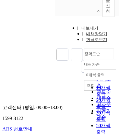
출
신
청
내보내기
내책장담기
한글로보기
정확도순
내림차순
정확도
순
10개씩 출력
내림차순
인기도
순
조회
10개씩
연도순
출력
제목순
20개씩
저자순
출력
고객센터 (평일: 09:00~18:00)
발행기
30개씩
관순
1599-3122
출력
50개씩
ARS 번호안내
출력