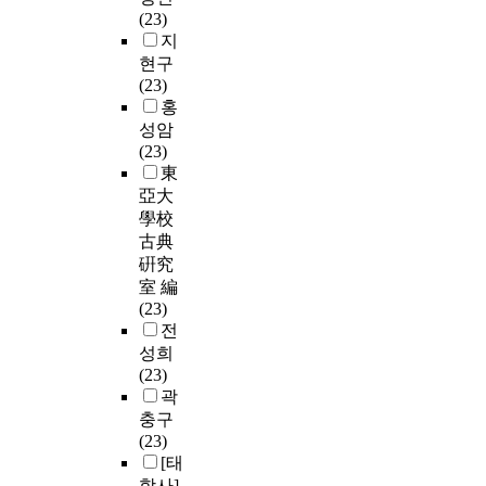
(23)
지
현구
(23)
홍
성암
(23)
東
亞大
學校
古典
硏究
室 編
(23)
전
성희
(23)
곽
충구
(23)
[태
학사]