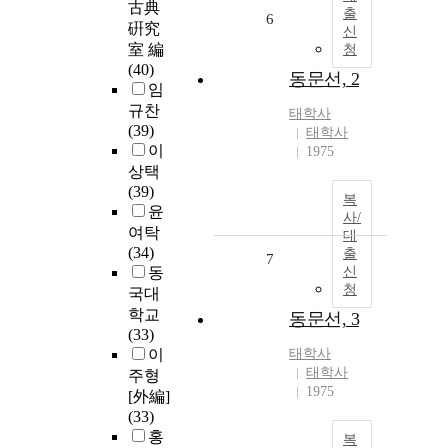
古典
출
6
硏究
신
室 編
청
(40)
동문선, 2
임
규찬
태학사
(39)
태학사
이
1975
상택
(39)
복
윤
사/
여탁
대
(34)
출
7
동
신
청
국대
학교
동문선, 3
(33)
이
태학사
태학사
주형
1975
[外編]
(33)
홍
복