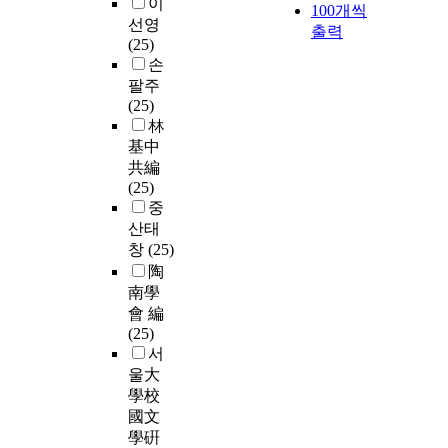
이
100개씩
선영
출력
(25)
손
팔주
(25)
林
基中
共編
(25)
중
산태
창
(25)
陶
南學
會 編
(25)
서
울大
學校
國文
學硏