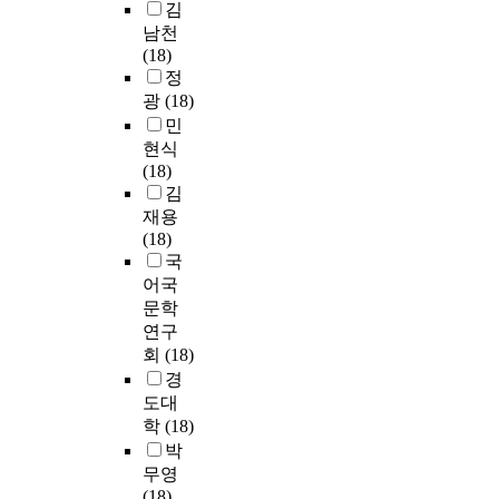
김
남천
(18)
정
광
(18)
민
현식
(18)
김
재용
(18)
국
어국
문학
연구
회
(18)
경
도대
학
(18)
박
무영
(18)