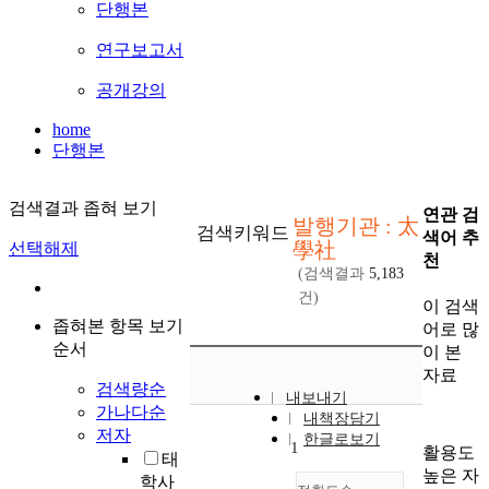
단행본
연구보고서
공개강의
home
단행본
검색결과 좁혀 보기
연관 검
발행기관 : 太
검색키워드
색어 추
學社
선택해제
천
(검색결과
5,183
건)
이 검색
좁혀본 항목 보기
어로 많
순서
이 본
자료
검색량순
내보내기
가나다순
내책장담기
저자
한글로보기
1
활용도
태
높은 자
학사