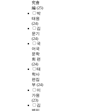
究會
編
(25)
박
태원
(24)
김
문기
(24)
국
어국
문학
회 편
(24)
태
학사
편집
부
(24)
이
가원
(23)
김
병민