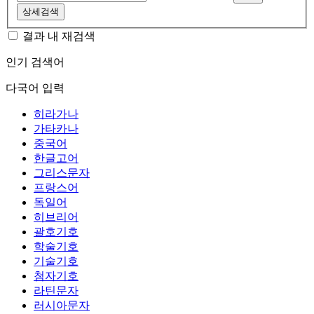
상세검색
결과 내 재검색
인기 검색어
다국어 입력
히라가나
가타카나
중국어
한글고어
그리스문자
프랑스어
독일어
히브리어
괄호기호
학술기호
기술기호
첨자기호
라틴문자
러시아문자