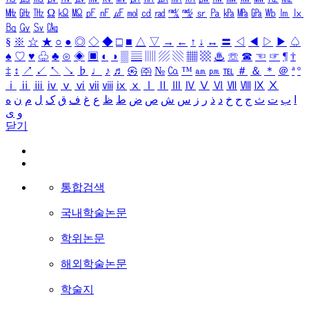
㎒
㎓
㎔
Ω
㏀
㏁
㎊
㎋
㎌
㏖
㏅
㎭
㎮
㎯
㏛
㎩
㎪
㎫
㎬
㏝
㏐
㏓
㏃
㏉
㏜
㏆
§
※
☆
★
○
●
◎
◇
◆
□
■
△
▽
→
←
↑
↓
↔
〓
◁
◀
▷
▶
♤
♠
♡
♥
♧
♣
⊙
◈
▣
◐
◑
▒
▤
▥
▨
▧
▦
▩
♨
☏
☎
☜
☞
¶
†
‡
↕
↗
↙
↖
↘
♭
♩
♪
♬
㉿
㈜
№
㏇
™
㏂
㏘
℡
＃
＆
＊
＠
ª
º
ⅰ
ⅱ
ⅲ
ⅳ
ⅴ
ⅵ
ⅶ
ⅷ
ⅸ
ⅹ
Ⅰ
Ⅱ
Ⅲ
Ⅳ
Ⅴ
Ⅵ
Ⅶ
Ⅷ
Ⅸ
Ⅹ
ا
ب
ت
ث
ج
ح
خ
د
ذ
ر
ز
س
ش
ص
ض
ط
ظ
ع
غ
ف
ق
ک
ل
م
ن
ه
و
ی
닫기
통합검색
국내학술논문
학위논문
해외학술논문
학술지