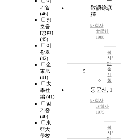
이
기영
敬語錄彦
(46)
釋
정
태학사
호웅
太學社
[공편]
1988
(45)
이
광호
복
(42)
사/
대
金
출
東旭
5
신
(41)
청
太
동문선, 1
學社
編
(41)
태학사
임
태학사
기중
1975
(40)
東
복
亞大
사/
學校
대