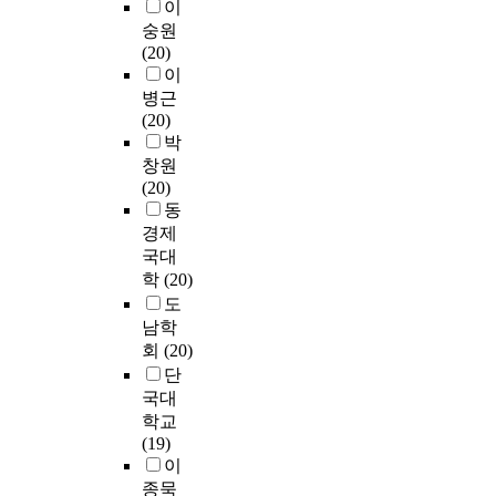
이
숭원
(20)
이
병근
(20)
박
창원
(20)
동
경제
국대
학
(20)
도
남학
회
(20)
단
국대
학교
(19)
이
종묵