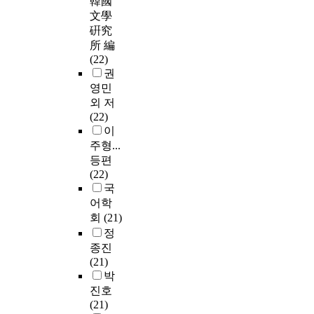
韓國
文學
硏究
所 編
(22)
권
영민
외 저
(22)
이
주형...
등편
(22)
국
어학
회
(21)
정
종진
(21)
박
진호
(21)