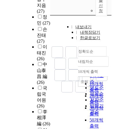
출
지음
신
(27)
청
정
민
(27)
내보내기
손
내책장담기
진태
한글로보기
(27)
이
정확도순
태진
(26)
내림차순
정확도
中
순
山泰
10개씩 출력
내림차순
인기도
昌 編
순
조회
(26)
10개씩
연도순
국
출력
제목순
립국
20개씩
저자순
어원
출력
(26)
발행기
30개씩
李
관순
출력
相澤
50개씩
編
(26)
출력