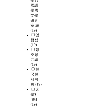
學部
國語
學國
文學
硏究
室 編
(19)
엄
형섭
(19)
정
호웅
共編
(19)
한
국한
시학
회
(19)
太
學社
[編]
(19)