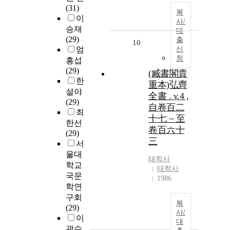
(31)
복
이
사/
승재
대
(29)
출
10
엄
신
청
흥섭
(29)
(臧書閣貴
한
重本)弘齊
설야
全書 . v.4 ,
(29)
自卷百二
최
十七 ~ 至
한선
卷百六十
(29)
三
서
울대
태학사
학교
태학사
국문
1986
학연
구회
복
(29)
사/
이
대
광수