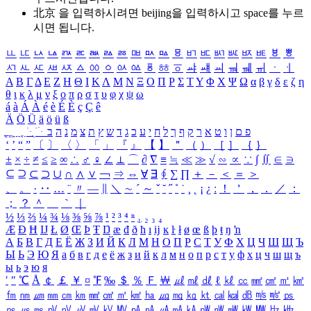
北京 을 입력하시려면
beijing
을 입력하시고 space를 누르
시면 됩니다.
ㅥ
ㅦ
ㅧ
ㅨ
ㅩ
ㅪ
ㅫ
ㅬ
ㅭ
ㅮ
ㅯ
ㅰ
ㅱ
ㅲ
ㅳ
ㅴ
ㅵ
ㅶ
ㅷ
ㅸ
ㅹ
ㅺ
ㅻ
ㅼ
ㅽ
ㅾ
ㅿ
ㆀ
ㆁ
ㆂ
ㆃ
ㆄ
ㆅ
ㆆ
ㆇ
ㆈ
ㆉ
ㆊ
ㆋ
ㆌ
ㆍ
ㆎ
Α
Β
Γ
Δ
Ε
Ζ
Η
Θ
Ι
Κ
Λ
Μ
Ν
Ξ
Ο
Π
Ρ
Σ
Τ
Υ
Φ
Χ
Ψ
Ω
α
β
γ
δ
ε
ζ
η
θ
ι
κ
λ
μ
ν
ξ
ο
π
ρ
σ
τ
υ
φ
χ
ψ
ω
á
à
Á
À
é
è
É
È
ç
Ç
ê
Ä
Ö
Ü
ä
ö
ü
ß
ְ
ֳ
ֲ
ֱ
ָ
ַ
ֵ
ֶ
ִ
ֹ
ּ
ֻ
ׂ
ׁ
ּ
ב
ה
נ
מ
צ
ת
ץ
ש
ד
ג
כ
ע
י
ח
ל
ך
ף
ק
ר
א
ט
ו
ן
ם
פ
‘
’
“
”
〔
〕
〈
〉
「
」
『
』
【
】
＂
（
）
［
］
｛
｝
±
×
÷
≠
≤
≥
∞
∴
♂
♀
∠
⊥
⌒
∂
∇
≡
≒
≪
≫
√
∽
∝
∵
∫
∬
∈
∋
⊆
⊇
⊂
⊃
∪
∩
∧
∨
￢
⇒
⇔
∀
∃
∮
∑
∏
＋
－
＜
＝
＞
、
。
·
‥
…
¨
〃
―
∥
＼
∼
´
～
ˇ
˘
˝
˚
˙
¸
˛
¡
¿
ː
！
＇
，
．
／
：
；
？
＾
＿
｀
｜
½
⅓
⅔
¼
¾
⅛
⅜
⅝
⅞
¹
²
³
⁴
ⁿ
₁
₂
₃
₄
Æ
Ð
Ħ
Ĳ
Ł
Ø
Œ
Þ
Ŧ
Ŋ
æ
đ
ð
ħ
ı
ĳ
ĸ
ŀ
ł
ø
œ
ß
þ
ŧ
ŋ
ŉ
А
Б
В
Г
Д
Е
Ё
Ж
З
И
Й
К
Л
М
Н
О
П
Р
С
Т
У
Ф
Х
Ц
Ч
Ш
Щ
Ъ
Ы
Ь
Э
Ю
Я
а
б
в
г
д
е
ё
ж
з
и
й
к
л
м
н
о
п
р
с
т
у
ф
х
ц
ч
ш
щ
ъ
ы
ь
э
ю
я
′
″
℃
Å
￠
￡
￥
¤
℉
‰
＄
％
Ｆ
￦
㎕
㎖
㎗
ℓ
㎘
㏄
㎣
㎤
㎥
㎦
㎙
㎚
㎛
㎜
㎝
㎞
㎟
㎠
㎡
㎢
㏊
㎍
㎎
㎏
㏏
㎈
㎉
㏈
㎧
㎨
㎰
㎱
㎲
㎳
㎴
㎵
㎶
㎷
㎸
㎹
㎀
㎁
㎂
㎃
㎄
㎺
㎻
㎽
㎾
㎿
㎐
㎑