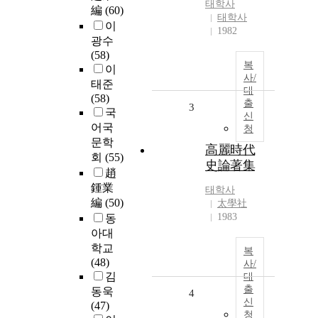
태학사
編
(60)
태학사
이
1982
광수
(58)
복
이
사/
태준
대
(58)
출
3
국
신
어국
청
문학
高麗時代
회
(55)
史論著集
趙
鍾業
태학사
編
(50)
太學社
1983
동
아대
학교
복
(48)
사/
김
대
출
동욱
4
신
(47)
청