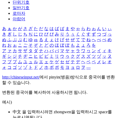
단위기호
일반기호
로마자
아랍어
あ
ぁ
か
が
さ
ざ
た
だ
な
は
ば
ぱ
ま
や
ゃ
ら
わ
ゎ
ん
い
ぃ
き
ぎ
し
じ
ち
ぢ
に
ひ
び
ぴ
み
り
う
ぅ
く
ぐ
す
ず
つ
づ
っ
ぬ
ふ
ぶ
ぷ
む
ゆ
ゅ
る
え
ぇ
け
げ
せ
ぜ
て
で
ね
へ
べ
ぺ
め
れ
お
ぉ
こ
ご
そ
ぞ
と
ど
の
ほ
ぼ
ぽ
も
よ
ょ
ろ
を
ア
ァ
カ
サ
ザ
タ
ダ
ナ
ハ
バ
パ
マ
ヤ
ャ
ラ
ワ
ヮ
ン
イ
ィ
キ
ギ
シ
ジ
チ
ヂ
ニ
ヒ
ビ
ピ
ミ
リ
ウ
ゥ
ク
グ
ス
ズ
ツ
ヅ
ッ
ヌ
フ
ブ
プ
ム
ユ
ュ
ル
エ
ェ
ケ
ゲ
セ
ゼ
テ
デ
ヘ
ベ
ペ
メ
レ
オ
ォ
コ
ゴ
ソ
ゾ
ト
ド
ノ
ホ
ボ
ポ
モ
ヨ
ョ
ロ
ヲ
―
http://chineseinput.net/
에서 pinyin(병음)방식으로 중국어를 변환
할 수 있습니다.
변환된 중국어를 복사하여 사용하시면 됩니다.
예시)
中文 을 입력하시려면
zhongwen
을 입력하시고 space를
누르시면됩니다.