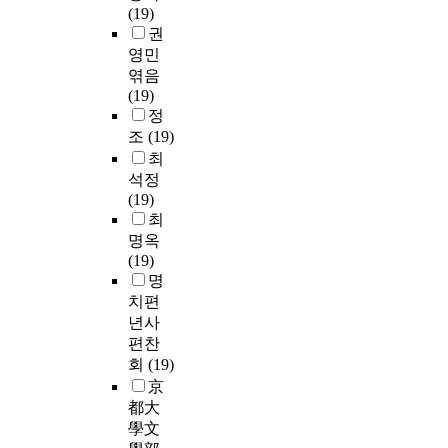
(19)
권
영민
엮음
(19)
정
조
(19)
최
석정
(19)
최
명옥
(19)
명
치편
년사
편찬
회
(19)
京
都大
學文