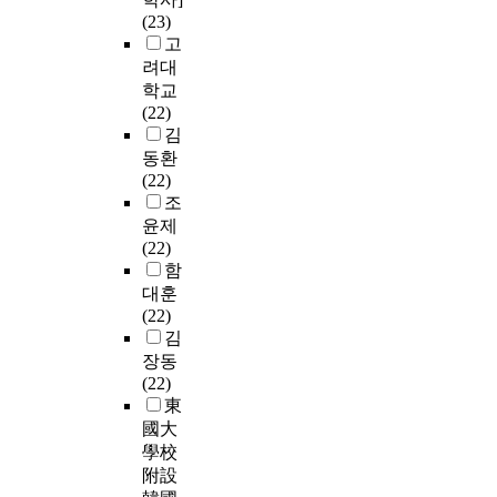
(23)
고
려대
학교
(22)
김
동환
(22)
조
윤제
(22)
함
대훈
(22)
김
장동
(22)
東
國大
學校
附設