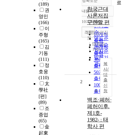
정확도순
료
(189)
한국근대
권
내림차순
정확도
사론저집
영민
순
10개씩 출력
구한말 편
(166)
내림차순
인기도
이
순
조회
태학사편집
10개씩
주형
부
연도순
출력
(165)
태학사
제목순
김
20개씩
1982
저자순
기동
출력
발행기
(111)
30개씩
관순
복
정
출력
사/
호웅
50개씩
대
(110)
출력
출
2
太
100개씩
신
學社
출력
청
[편]
백조·폐허·
(89)
폐허이후.
조
제1호-
종업
1982- : 태
(65)
학사 편
金
起東