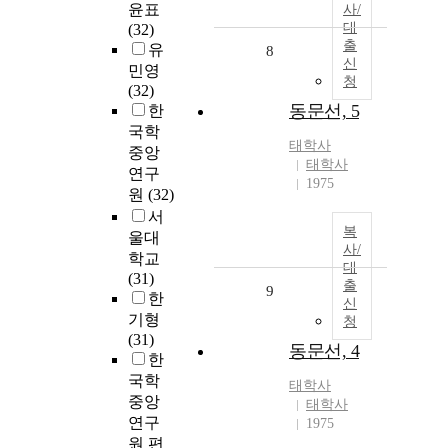
윤표
사/
대
(32)
출
유
8
신
민영
청
(32)
동문선, 5
한
국학
태학사
중앙
태학사
연구
1975
원
(32)
서
복
울대
사/
학교
대
(31)
출
9
한
신
기형
청
(31)
동문선, 4
한
국학
태학사
중앙
태학사
연구
1975
원 편