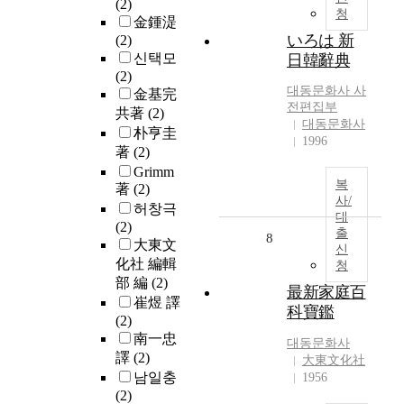
(2)
청
金鍾湜
いろは 新
(2)
신택모
日韓辭典
(2)
대동문화사 사
金基完
전편집부
共著
(2)
대동문화사
朴亨圭
1996
著
(2)
Grimm
복
著
(2)
사/
허창극
대
(2)
출
8
大東文
신
化社 編輯
청
部 編
(2)
最新家庭百
崔煜 譯
科寶鑑
(2)
南一忠
대동문화사
譯
(2)
大東文化社
남일충
1956
(2)