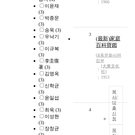
1966
이윤재
(3)
박종문
(3)
송욱
(3)
3
우낙기
(最新)家庭
(3)
百科寶鑑
이규복
(3)
대동문화사편
李圭復
집부
[大東文化
著
(3)
社]
김명옥
1953
(3)
신학균
(3)
복
사/
윤일섭
대
(3)
출
최욱
(3)
4
신
이성현
청
(3)
장창균
목
(3)