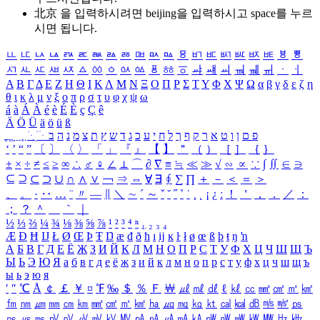
北京 을 입력하시려면
beijing
을 입력하시고 space를 누르
시면 됩니다.
ㅥ
ㅦ
ㅧ
ㅨ
ㅩ
ㅪ
ㅫ
ㅬ
ㅭ
ㅮ
ㅯ
ㅰ
ㅱ
ㅲ
ㅳ
ㅴ
ㅵ
ㅶ
ㅷ
ㅸ
ㅹ
ㅺ
ㅻ
ㅼ
ㅽ
ㅾ
ㅿ
ㆀ
ㆁ
ㆂ
ㆃ
ㆄ
ㆅ
ㆆ
ㆇ
ㆈ
ㆉ
ㆊ
ㆋ
ㆌ
ㆍ
ㆎ
Α
Β
Γ
Δ
Ε
Ζ
Η
Θ
Ι
Κ
Λ
Μ
Ν
Ξ
Ο
Π
Ρ
Σ
Τ
Υ
Φ
Χ
Ψ
Ω
α
β
γ
δ
ε
ζ
η
θ
ι
κ
λ
μ
ν
ξ
ο
π
ρ
σ
τ
υ
φ
χ
ψ
ω
á
à
Á
À
é
è
É
È
ç
Ç
ê
Ä
Ö
Ü
ä
ö
ü
ß
ְ
ֳ
ֲ
ֱ
ָ
ַ
ֵ
ֶ
ִ
ֹ
ּ
ֻ
ׂ
ׁ
ּ
ב
ה
נ
מ
צ
ת
ץ
ש
ד
ג
כ
ע
י
ח
ל
ך
ף
ק
ר
א
ט
ו
ן
ם
פ
‘
’
“
”
〔
〕
〈
〉
「
」
『
』
【
】
＂
（
）
［
］
｛
｝
±
×
÷
≠
≤
≥
∞
∴
♂
♀
∠
⊥
⌒
∂
∇
≡
≒
≪
≫
√
∽
∝
∵
∫
∬
∈
∋
⊆
⊇
⊂
⊃
∪
∩
∧
∨
￢
⇒
⇔
∀
∃
∮
∑
∏
＋
－
＜
＝
＞
、
。
·
‥
…
¨
〃
―
∥
＼
∼
´
～
ˇ
˘
˝
˚
˙
¸
˛
¡
¿
ː
！
＇
，
．
／
：
；
？
＾
＿
｀
｜
½
⅓
⅔
¼
¾
⅛
⅜
⅝
⅞
¹
²
³
⁴
ⁿ
₁
₂
₃
₄
Æ
Ð
Ħ
Ĳ
Ł
Ø
Œ
Þ
Ŧ
Ŋ
æ
đ
ð
ħ
ı
ĳ
ĸ
ŀ
ł
ø
œ
ß
þ
ŧ
ŋ
ŉ
А
Б
В
Г
Д
Е
Ё
Ж
З
И
Й
К
Л
М
Н
О
П
Р
С
Т
У
Ф
Х
Ц
Ч
Ш
Щ
Ъ
Ы
Ь
Э
Ю
Я
а
б
в
г
д
е
ё
ж
з
и
й
к
л
м
н
о
п
р
с
т
у
ф
х
ц
ч
ш
щ
ъ
ы
ь
э
ю
я
′
″
℃
Å
￠
￡
￥
¤
℉
‰
＄
％
Ｆ
￦
㎕
㎖
㎗
ℓ
㎘
㏄
㎣
㎤
㎥
㎦
㎙
㎚
㎛
㎜
㎝
㎞
㎟
㎠
㎡
㎢
㏊
㎍
㎎
㎏
㏏
㎈
㎉
㏈
㎧
㎨
㎰
㎱
㎲
㎳
㎴
㎵
㎶
㎷
㎸
㎹
㎀
㎁
㎂
㎃
㎄
㎺
㎻
㎽
㎾
㎿
㎐
㎑