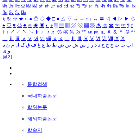
㎒
㎓
㎔
Ω
㏀
㏁
㎊
㎋
㎌
㏖
㏅
㎭
㎮
㎯
㏛
㎩
㎪
㎫
㎬
㏝
㏐
㏓
㏃
㏉
㏜
㏆
§
※
☆
★
○
●
◎
◇
◆
□
■
△
▽
→
←
↑
↓
↔
〓
◁
◀
▷
▶
♤
♠
♡
♥
♧
♣
⊙
◈
▣
◐
◑
▒
▤
▥
▨
▧
▦
▩
♨
☏
☎
☜
☞
¶
†
‡
↕
↗
↙
↖
↘
♭
♩
♪
♬
㉿
㈜
№
㏇
™
㏂
㏘
℡
＃
＆
＊
＠
ª
º
ⅰ
ⅱ
ⅲ
ⅳ
ⅴ
ⅵ
ⅶ
ⅷ
ⅸ
ⅹ
Ⅰ
Ⅱ
Ⅲ
Ⅳ
Ⅴ
Ⅵ
Ⅶ
Ⅷ
Ⅸ
Ⅹ
ا
ب
ت
ث
ج
ح
خ
د
ذ
ر
ز
س
ش
ص
ض
ط
ظ
ع
غ
ف
ق
ک
ل
م
ن
ه
و
ی
닫기
통합검색
국내학술논문
학위논문
해외학술논문
학술지