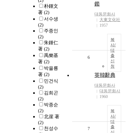
(2)
鑑
朴鍾文
著
(2)
대동문화사
서수생
大東文化社
(2)
1957
주종인
(2)
복
朱鍾仁
사/
著
(2)
대
禹樂基
출
6
신
著
(2)
청
박을룡
著
(2)
英韓辭典
민건식
대동문화사
(2)
대동문화사
김희곤
1960
(2)
박종순
(2)
복
北崖 著
사/
대
(2)
출
천성수
7
신