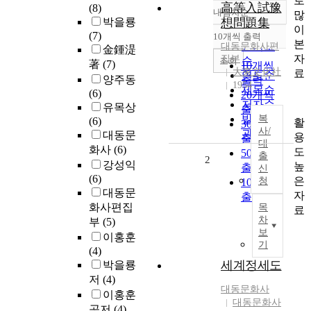
로
高等入試豫
(8)
내림차순
많
정확도
박을룡
想問題集
이
순
(7)
10개씩 출력
내림차순
본
인기도
대동문화사편
金鍾湜
자
집부
순
조회
著
(7)
10개씩
大東文化社
료
연도순
양주동
출력
1954
제목순
(6)
20개씩
저자순
유목상
출력
발행기
복
(6)
활
30개씩
사/
관순
대동문
용
출력
대
화사
(6)
도
50개씩
출
2
강성익
높
출력
신
(6)
은
청
100개씩
대동문
자
출력
화사편집
목
료
차
부
(5)
보
이홍훈
기
(4)
세계정세도
박을룡
저
(4)
대동문화사
이홍훈
대동문화사
공저
(4)