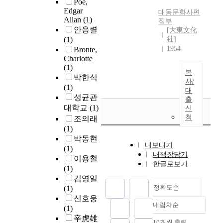
Poe,
Edgar
대동문화사편
Allan
(1)
집부
안응렬
[大東文化
(1)
社]
1954
Bronte,
Charlotte
(1)
복
박한식
사/
(1)
대
성균관
출
대학교
(1)
신
청
조의래
(1)
박동현
내보내기
(1)
내책장담기
이용철
한글로보기
(1)
김영일
정확도순
(1)
신호웅
내림차순
(1)
정확도
辛虎雄
순
10개씩 출력