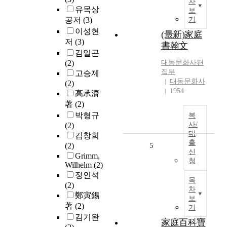
차
유목상
보
공저
(3)
기
이성현
(最新)家庭
저
(3)
書翰文
김일곤
(2)
대동문화사편
집부
고승제
대동문화사
(2)
1954
高承濟
著
(2)
박형규
복
사/
(2)
대
김창희
출
(2)
5
신
Grimm,
청
Wilhelm
(2)
정인석
목
(2)
차
鄭寅錫
보
著
(2)
기
김기완
家庭百科寶