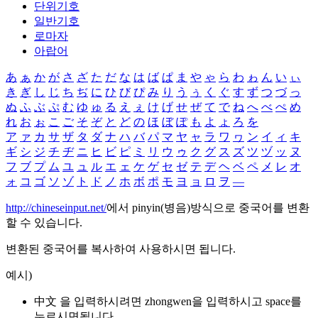
단위기호
일반기호
로마자
아랍어
あ
ぁ
か
が
さ
ざ
た
だ
な
は
ば
ぱ
ま
や
ゃ
ら
わ
ゎ
ん
い
ぃ
き
ぎ
し
じ
ち
ぢ
に
ひ
び
ぴ
み
り
う
ぅ
く
ぐ
す
ず
つ
づ
っ
ぬ
ふ
ぶ
ぷ
む
ゆ
ゅ
る
え
ぇ
け
げ
せ
ぜ
て
で
ね
へ
べ
ぺ
め
れ
お
ぉ
こ
ご
そ
ぞ
と
ど
の
ほ
ぼ
ぽ
も
よ
ょ
ろ
を
ア
ァ
カ
サ
ザ
タ
ダ
ナ
ハ
バ
パ
マ
ヤ
ャ
ラ
ワ
ヮ
ン
イ
ィ
キ
ギ
シ
ジ
チ
ヂ
ニ
ヒ
ビ
ピ
ミ
リ
ウ
ゥ
ク
グ
ス
ズ
ツ
ヅ
ッ
ヌ
フ
ブ
プ
ム
ユ
ュ
ル
エ
ェ
ケ
ゲ
セ
ゼ
テ
デ
ヘ
ベ
ペ
メ
レ
オ
ォ
コ
ゴ
ソ
ゾ
ト
ド
ノ
ホ
ボ
ポ
モ
ヨ
ョ
ロ
ヲ
―
http://chineseinput.net/
에서 pinyin(병음)방식으로 중국어를 변환
할 수 있습니다.
변환된 중국어를 복사하여 사용하시면 됩니다.
예시)
中文 을 입력하시려면
zhongwen
을 입력하시고 space를
누르시면됩니다.