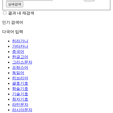
상세검색
결과 내 재검색
인기 검색어
다국어 입력
히라가나
가타카나
중국어
한글고어
그리스문자
프랑스어
독일어
히브리어
괄호기호
학술기호
기술기호
첨자기호
라틴문자
러시아문자