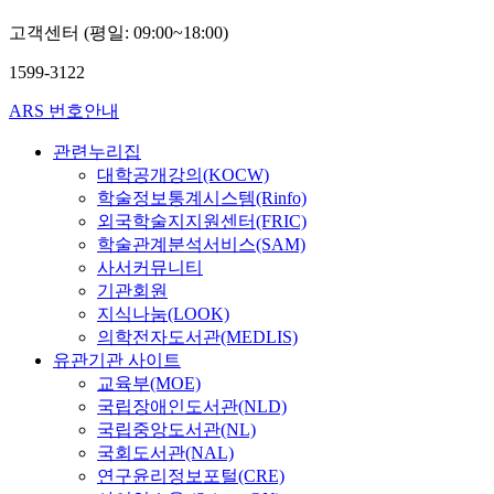
고객센터 (평일: 09:00~18:00)
1599-3122
ARS 번호안내
관련누리집
대학공개강의(KOCW)
학술정보통계시스템(Rinfo)
외국학술지지원센터(FRIC)
학술관계분석서비스(SAM)
사서커뮤니티
기관회원
지식나눔(LOOK)
의학전자도서관(MEDLIS)
유관기관 사이트
교육부(MOE)
국립장애인도서관(NLD)
국립중앙도서관(NL)
국회도서관(NAL)
연구윤리정보포털(CRE)