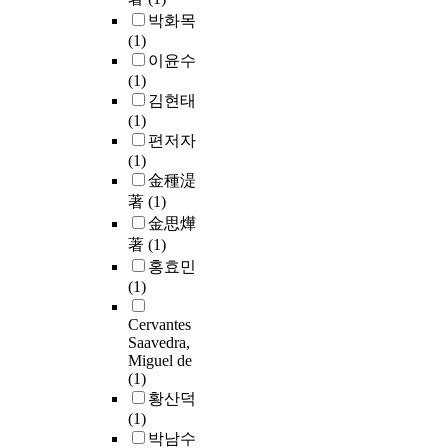
박화목
(1)
이윤수
(1)
김현태
(1)
편저자
(1)
金種湜
著
(1)
金思燁
著
(1)
홍효민
(1)
Cervantes
Saavedra,
Miguel de
(1)
황산덕
(1)
박남수