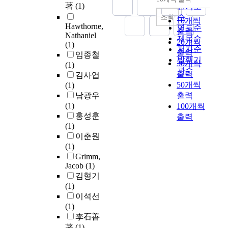
내림차순
著
(1)
인기도
순
조회
10개씩
Hawthorne,
연도순
출력
Nathaniel
제목순
20개씩
(1)
저자순
출력
임종철
발행기
30개씩
(1)
관순
출력
김사엽
50개씩
(1)
남광우
출력
(1)
100개씩
홍성훈
출력
(1)
이춘원
(1)
Grimm,
Jacob
(1)
김형기
(1)
이석선
(1)
李石善
著
(1)