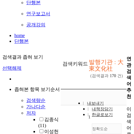
단행본
연구보고서
공개강의
home
단행본
검색결과 좁혀 보기
연
발행기관 : 大
검색키워드
관
東文化社
선택해제
검
(검색결과
170
건)
색
어
좁혀본 항목 보기순서
추
천
검색량순
내보내기
가나다순
이
내책장담기
저자
한글로보기
검
1
김종식
색
(11)
어
정확도순
이성헌