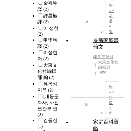
金喜坤
복
譯
(2)
사/
許昌極
대
출
譯
(2)
9
신
이 성헌
청
(2)
申學均
最新家庭書
譯
(2)
翰文
이성헌
대동문화사
저
(2)
大東文化社
大東文
編輯部
化社編輯
1959
部 編
(2)
유목상
복
지음
(2)
사/
[대동문
대
화사] 사전
출
10
신
편찬부 편
청
(2)
김동진
家庭百科寶
(1)
鑑