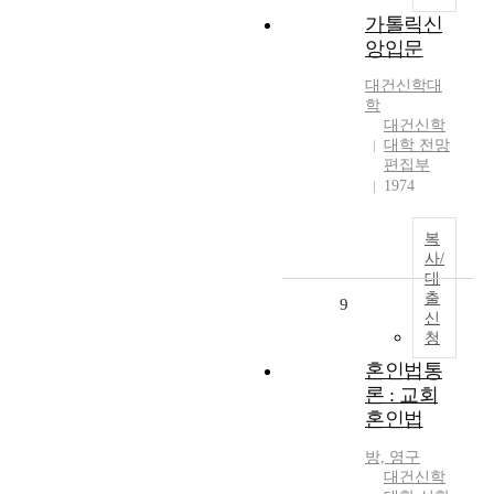
가톨릭신
앙입문
대건신학대
학
대건신학
대학 전망
편집부
1974
복
사/
대
출
9
신
청
혼인법통
론 : 교회
혼인법
방, 영구
대건신학