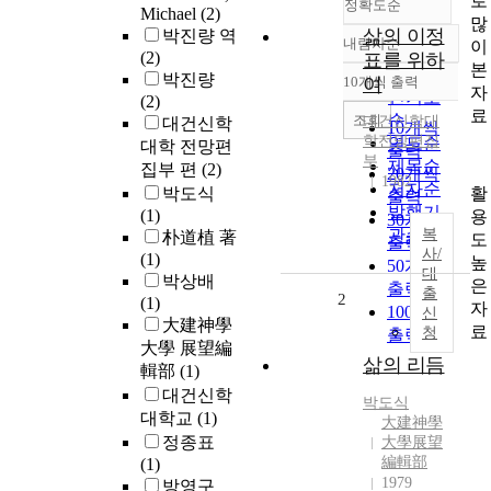
로
정확도순
Michael
(2)
많
삶의 이정
박진량 역
내림차순
이
정확도
(2)
표를 위하
본
순
박진량
10개씩 출력
여
내림차순
자
인기도
(2)
료
순
조회
대건신학대
대건신학
10개씩
학전망편집
연도순
대학 전망편
출력
부
제목순
집부 편
(2)
20개씩
1982
저자순
활
박도식
출력
발행기
(1)
용
30개씩
관순
복
朴道植 著
도
출력
사/
(1)
높
50개씩
대
박상배
은
출력
출
2
(1)
자
100개씩
신
大建神學
료
청
출력
大學 展望編
삶의 리듬
輯部
(1)
대건신학
박도식
대학교
(1)
大建神學
정종표
大學展望
編輯部
(1)
1979
방영구