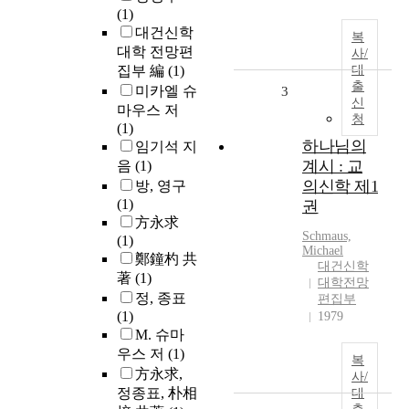
(1)
대건신학
복
대학 전망편
사/
집부 編
(1)
대
출
미카엘 슈
3
신
마우스 저
청
(1)
하나님의
임기석 지
계시 : 교
음
(1)
의신학 제1
방, 영구
(1)
권
方永求
Schmaus,
(1)
Michael
鄭鐘杓 共
대건신학
著
(1)
대학전망
정, 종표
편집부
(1)
1979
M. 슈마
우스 저
(1)
복
方永求,
사/
정종표, 朴相
대