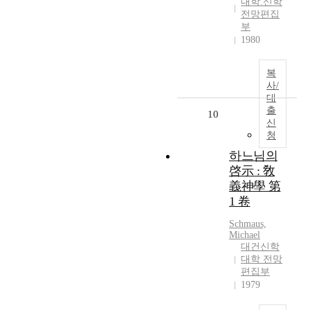
대학.신학
전망편집
부
1980
복
사/
대
출
10
신
청
하느님의
啓示 : 敎
義神學 第
1 卷
Schmaus,
Michael
대건신학
대학 전망
편집부
1979