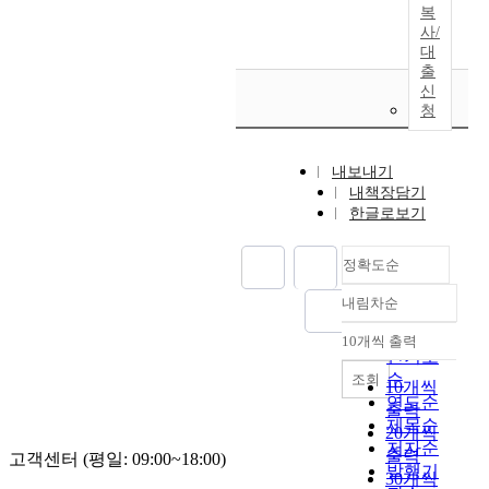
복
사/
대
출
신
청
내보내기
내책장담기
한글로보기
정확도순
내림차순
정확도
순
10개씩 출력
내림차순
인기도
순
조회
10개씩
연도순
출력
제목순
20개씩
저자순
출력
고객센터 (평일: 09:00~18:00)
발행기
30개씩