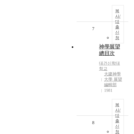
복
사/
대
출
7
신
청
神學展望
總目次
대건신학대
학교
大建神學
大學 展望
編輯部
1981
복
사/
대
출
8
신
청