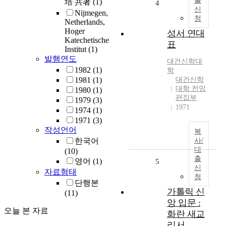
출
培 共著
(1)
4
신
Nijmegen,
청
Netherlands,
Hoger
성서 연대
Katechetische
표
Institut
(1)
발행연도
대건신학대
1982
(1)
학
1981
(1)
대건신학
대학 전망
1980
(1)
편집부
1979
(3)
1971
1974
(1)
1971
(3)
작성언어
복
한국어
사/
대
(10)
출
영어
(1)
5
신
자료형태
청
단행본
가톨릭 신
(11)
앙 입문 :
오늘 본 자료
화란 새교
리서