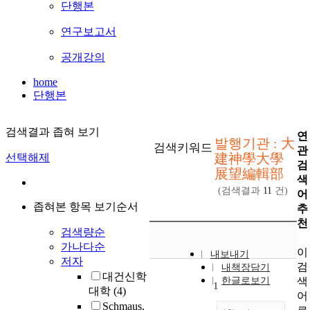
단행본
연구보고서
공개강의
home
단행본
검색결과 좁혀 보기
연
발행기관 : 大
검색키워드
관
建神學大學
선택해제
검
展望編輯部
색
(검색결과
11
건)
어
좁혀본 항목 보기순서
추
천
검색량순
가나다순
이
내보내기
저자
검
내책장담기
대건신학
색
한글로보기
1
대학
(4)
어
Schmaus,