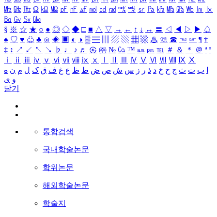
㎒
㎓
㎔
Ω
㏀
㏁
㎊
㎋
㎌
㏖
㏅
㎭
㎮
㎯
㏛
㎩
㎪
㎫
㎬
㏝
㏐
㏓
㏃
㏉
㏜
㏆
§
※
☆
★
○
●
◎
◇
◆
□
■
△
▽
→
←
↑
↓
↔
〓
◁
◀
▷
▶
♤
♠
♡
♥
♧
♣
⊙
◈
▣
◐
◑
▒
▤
▥
▨
▧
▦
▩
♨
☏
☎
☜
☞
¶
†
‡
↕
↗
↙
↖
↘
♭
♩
♪
♬
㉿
㈜
№
㏇
™
㏂
㏘
℡
＃
＆
＊
＠
ª
º
ⅰ
ⅱ
ⅲ
ⅳ
ⅴ
ⅵ
ⅶ
ⅷ
ⅸ
ⅹ
Ⅰ
Ⅱ
Ⅲ
Ⅳ
Ⅴ
Ⅵ
Ⅶ
Ⅷ
Ⅸ
Ⅹ
ا
ب
ت
ث
ج
ح
خ
د
ذ
ر
ز
س
ش
ص
ض
ط
ظ
ع
غ
ف
ق
ک
ل
م
ن
ه
و
ی
닫기
통합검색
국내학술논문
학위논문
해외학술논문
학술지