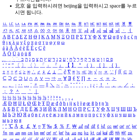
北京 을 입력하시려면
beijing
을 입력하시고 space를 누르
시면 됩니다.
ㅥ
ㅦ
ㅧ
ㅨ
ㅩ
ㅪ
ㅫ
ㅬ
ㅭ
ㅮ
ㅯ
ㅰ
ㅱ
ㅲ
ㅳ
ㅴ
ㅵ
ㅶ
ㅷ
ㅸ
ㅹ
ㅺ
ㅻ
ㅼ
ㅽ
ㅾ
ㅿ
ㆀ
ㆁ
ㆂ
ㆃ
ㆄ
ㆅ
ㆆ
ㆇ
ㆈ
ㆉ
ㆊ
ㆋ
ㆌ
ㆍ
ㆎ
Α
Β
Γ
Δ
Ε
Ζ
Η
Θ
Ι
Κ
Λ
Μ
Ν
Ξ
Ο
Π
Ρ
Σ
Τ
Υ
Φ
Χ
Ψ
Ω
α
β
γ
δ
ε
ζ
η
θ
ι
κ
λ
μ
ν
ξ
ο
π
ρ
σ
τ
υ
φ
χ
ψ
ω
á
à
Á
À
é
è
É
È
ç
Ç
ê
Ä
Ö
Ü
ä
ö
ü
ß
ְ
ֳ
ֲ
ֱ
ָ
ַ
ֵ
ֶ
ִ
ֹ
ּ
ֻ
ׂ
ׁ
ּ
ב
ה
נ
מ
צ
ת
ץ
ש
ד
ג
כ
ע
י
ח
ל
ך
ף
ק
ר
א
ט
ו
ן
ם
פ
‘
’
“
”
〔
〕
〈
〉
「
」
『
』
【
】
＂
（
）
［
］
｛
｝
±
×
÷
≠
≤
≥
∞
∴
♂
♀
∠
⊥
⌒
∂
∇
≡
≒
≪
≫
√
∽
∝
∵
∫
∬
∈
∋
⊆
⊇
⊂
⊃
∪
∩
∧
∨
￢
⇒
⇔
∀
∃
∮
∑
∏
＋
－
＜
＝
＞
、
。
·
‥
…
¨
〃
―
∥
＼
∼
´
～
ˇ
˘
˝
˚
˙
¸
˛
¡
¿
ː
！
＇
，
．
／
：
；
？
＾
＿
｀
｜
½
⅓
⅔
¼
¾
⅛
⅜
⅝
⅞
¹
²
³
⁴
ⁿ
₁
₂
₃
₄
Æ
Ð
Ħ
Ĳ
Ł
Ø
Œ
Þ
Ŧ
Ŋ
æ
đ
ð
ħ
ı
ĳ
ĸ
ŀ
ł
ø
œ
ß
þ
ŧ
ŋ
ŉ
А
Б
В
Г
Д
Е
Ё
Ж
З
И
Й
К
Л
М
Н
О
П
Р
С
Т
У
Ф
Х
Ц
Ч
Ш
Щ
Ъ
Ы
Ь
Э
Ю
Я
а
б
в
г
д
е
ё
ж
з
и
й
к
л
м
н
о
п
р
с
т
у
ф
х
ц
ч
ш
щ
ъ
ы
ь
э
ю
я
′
″
℃
Å
￠
￡
￥
¤
℉
‰
＄
％
Ｆ
￦
㎕
㎖
㎗
ℓ
㎘
㏄
㎣
㎤
㎥
㎦
㎙
㎚
㎛
㎜
㎝
㎞
㎟
㎠
㎡
㎢
㏊
㎍
㎎
㎏
㏏
㎈
㎉
㏈
㎧
㎨
㎰
㎱
㎲
㎳
㎴
㎵
㎶
㎷
㎸
㎹
㎀
㎁
㎂
㎃
㎄
㎺
㎻
㎽
㎾
㎿
㎐
㎑