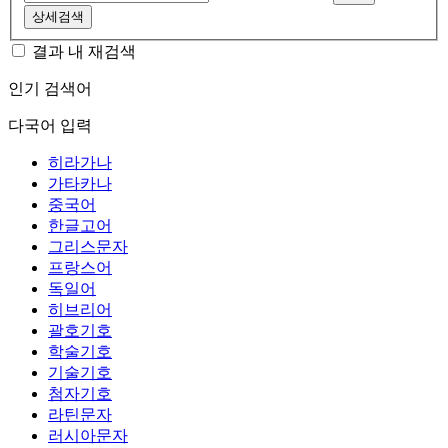
상세검색
결과 내 재검색
인기 검색어
다국어 입력
히라가나
가타카나
중국어
한글고어
그리스문자
프랑스어
독일어
히브리어
괄호기호
학술기호
기술기호
첨자기호
라틴문자
러시아문자