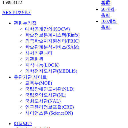
관순
1599-3122
출력
50개씩
ARS 번호안내
출력
100개씩
관련누리집
출력
대학공개강의(KOCW)
학술정보통계시스템(Rinfo)
외국학술지지원센터(FRIC)
학술관계분석서비스(SAM)
사서커뮤니티
기관회원
지식나눔(LOOK)
의학전자도서관(MEDLIS)
유관기관 사이트
교육부(MOE)
국립장애인도서관(NLD)
국립중앙도서관(NL)
국회도서관(NAL)
연구윤리정보포털(CRE)
사이언스온 (ScienceON)
이용약관