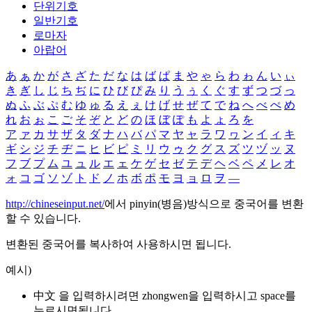
단위기호
일반기호
로마자
아랍어
あ
ぁ
か
が
さ
ざ
た
だ
な
は
ば
ぱ
ま
や
ゃ
ら
わ
ゎ
ん
い
ぃ
き
ぎ
し
じ
ち
ぢ
に
ひ
び
ぴ
み
り
う
ぅ
く
ぐ
す
ず
つ
づ
っ
ぬ
ふ
ぶ
ぷ
む
ゆ
ゅ
る
え
ぇ
け
げ
せ
ぜ
て
で
ね
へ
べ
ぺ
め
れ
お
ぉ
こ
ご
そ
ぞ
と
ど
の
ほ
ぼ
ぽ
も
よ
ょ
ろ
を
ア
ァ
カ
サ
ザ
タ
ダ
ナ
ハ
バ
パ
マ
ヤ
ャ
ラ
ワ
ヮ
ン
イ
ィ
キ
ギ
シ
ジ
チ
ヂ
ニ
ヒ
ビ
ピ
ミ
リ
ウ
ゥ
ク
グ
ス
ズ
ツ
ヅ
ッ
ヌ
フ
ブ
プ
ム
ユ
ュ
ル
エ
ェ
ケ
ゲ
セ
ゼ
テ
デ
ヘ
ベ
ペ
メ
レ
オ
ォ
コ
ゴ
ソ
ゾ
ト
ド
ノ
ホ
ボ
ポ
モ
ヨ
ョ
ロ
ヲ
―
http://chineseinput.net/
에서 pinyin(병음)방식으로 중국어를 변환
할 수 있습니다.
변환된 중국어를 복사하여 사용하시면 됩니다.
예시)
中文 을 입력하시려면
zhongwen
을 입력하시고 space를
누르시면됩니다.