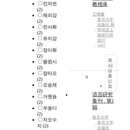
진자전
教授录
(2)
王增藩
채의강
复旦大学
(2)
出版社 新
진사화
华书店上
(2)
海发行所
유지강
发行
(2)
1992
장이화
(2)
복
왕윈시
사/
(2)
대
장타오
출
9
(2)
신
오송제
청
(2)
语言硏究
거젠슝
集刊 . 第1
(2)
辑
우쑹디
(2)
复旦大学
차오수
复旦大学
지
(2)
出版社