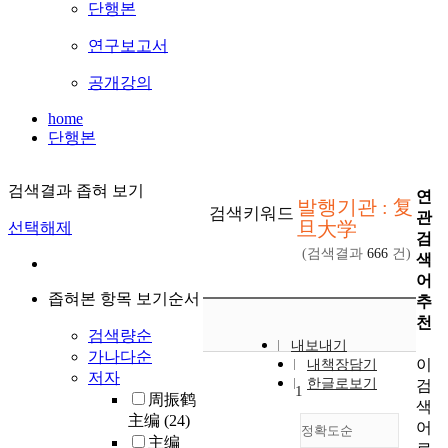
단행본
연구보고서
공개강의
home
단행본
검색결과 좁혀 보기
연
발행기관 : 复
검색키워드
관
旦大学
선택해제
검
(검색결과
666
건)
색
어
좁혀본 항목 보기순서
추
천
검색량순
내보내기
가나다순
이
내책장담기
저자
한글로보기
검
1
周振鹤
색
主编
(24)
어
정확도순
主编