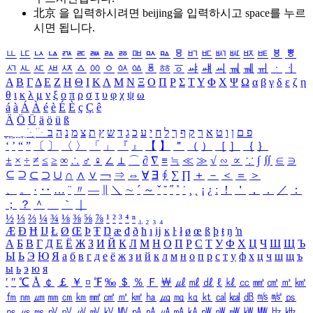
北京 을 입력하시려면
beijing
을 입력하시고 space를 누르
시면 됩니다.
ㅥ
ㅦ
ㅧ
ㅨ
ㅩ
ㅪ
ㅫ
ㅬ
ㅭ
ㅮ
ㅯ
ㅰ
ㅱ
ㅲ
ㅳ
ㅴ
ㅵ
ㅶ
ㅷ
ㅸ
ㅹ
ㅺ
ㅻ
ㅼ
ㅽ
ㅾ
ㅿ
ㆀ
ㆁ
ㆂ
ㆃ
ㆄ
ㆅ
ㆆ
ㆇ
ㆈ
ㆉ
ㆊ
ㆋ
ㆌ
ㆍ
ㆎ
Α
Β
Γ
Δ
Ε
Ζ
Η
Θ
Ι
Κ
Λ
Μ
Ν
Ξ
Ο
Π
Ρ
Σ
Τ
Υ
Φ
Χ
Ψ
Ω
α
β
γ
δ
ε
ζ
η
θ
ι
κ
λ
μ
ν
ξ
ο
π
ρ
σ
τ
υ
φ
χ
ψ
ω
á
à
Á
À
é
è
É
È
ç
Ç
ê
Ä
Ö
Ü
ä
ö
ü
ß
ְ
ֳ
ֲ
ֱ
ָ
ַ
ֵ
ֶ
ִ
ֹ
ּ
ֻ
ׂ
ׁ
ּ
ב
ה
נ
מ
צ
ת
ץ
ש
ד
ג
כ
ע
י
ח
ל
ך
ף
ק
ר
א
ט
ו
ן
ם
פ
‘
’
“
”
〔
〕
〈
〉
「
」
『
』
【
】
＂
（
）
［
］
｛
｝
±
×
÷
≠
≤
≥
∞
∴
♂
♀
∠
⊥
⌒
∂
∇
≡
≒
≪
≫
√
∽
∝
∵
∫
∬
∈
∋
⊆
⊇
⊂
⊃
∪
∩
∧
∨
￢
⇒
⇔
∀
∃
∮
∑
∏
＋
－
＜
＝
＞
、
。
·
‥
…
¨
〃
―
∥
＼
∼
´
～
ˇ
˘
˝
˚
˙
¸
˛
¡
¿
ː
！
＇
，
．
／
：
；
？
＾
＿
｀
｜
½
⅓
⅔
¼
¾
⅛
⅜
⅝
⅞
¹
²
³
⁴
ⁿ
₁
₂
₃
₄
Æ
Ð
Ħ
Ĳ
Ł
Ø
Œ
Þ
Ŧ
Ŋ
æ
đ
ð
ħ
ı
ĳ
ĸ
ŀ
ł
ø
œ
ß
þ
ŧ
ŋ
ŉ
А
Б
В
Г
Д
Е
Ё
Ж
З
И
Й
К
Л
М
Н
О
П
Р
С
Т
У
Ф
Х
Ц
Ч
Ш
Щ
Ъ
Ы
Ь
Э
Ю
Я
а
б
в
г
д
е
ё
ж
з
и
й
к
л
м
н
о
п
р
с
т
у
ф
х
ц
ч
ш
щ
ъ
ы
ь
э
ю
я
′
″
℃
Å
￠
￡
￥
¤
℉
‰
＄
％
Ｆ
￦
㎕
㎖
㎗
ℓ
㎘
㏄
㎣
㎤
㎥
㎦
㎙
㎚
㎛
㎜
㎝
㎞
㎟
㎠
㎡
㎢
㏊
㎍
㎎
㎏
㏏
㎈
㎉
㏈
㎧
㎨
㎰
㎱
㎲
㎳
㎴
㎵
㎶
㎷
㎸
㎹
㎀
㎁
㎂
㎃
㎄
㎺
㎻
㎽
㎾
㎿
㎐
㎑