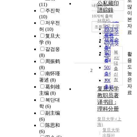
로
公私藏印
(11)
내림차순
많
정확도
譜綜錄
주진학
이
순
10개씩 출력
(10)
내림차순
본
인기도
林章松
저우전
자
复旦大学
순
조회
10개씩
허
(10)
出版社
료
연도순
출력
复旦大
2025
제목순
20개씩
学
(9)
저자순
출력
갈검웅
발행기
복
활
30개씩
(8)
사/
관순
용
출력
周振鹤
대
도
(8)
50개씩
출
2
높
南怀瑾
출력
신
은
著述
(8)
청
100개씩
자
葛剑雄
출력
复旦大学
료
主编
(8)
教职员著
복단대
译书目 :
학
(6)
理科分册
副主编
(6)
复旦大学 (上
海)
陈思和
复旦大学
(6)
出版社