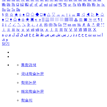
㎒
㎓
㎔
Ω
㏀
㏁
㎊
㎋
㎌
㏖
㏅
㎭
㎮
㎯
㏛
㎩
㎪
㎫
㎬
㏝
㏐
㏓
㏃
㏉
㏜
㏆
§
※
☆
★
○
●
◎
◇
◆
□
■
△
▽
→
←
↑
↓
↔
〓
◁
◀
▷
▶
♤
♠
♡
♥
♧
♣
⊙
◈
▣
◐
◑
▒
▤
▥
▨
▧
▦
▩
♨
☏
☎
☜
☞
¶
†
‡
↕
↗
↙
↖
↘
♭
♩
♪
♬
㉿
㈜
№
㏇
™
㏂
㏘
℡
＃
＆
＊
＠
ª
º
ⅰ
ⅱ
ⅲ
ⅳ
ⅴ
ⅵ
ⅶ
ⅷ
ⅸ
ⅹ
Ⅰ
Ⅱ
Ⅲ
Ⅳ
Ⅴ
Ⅵ
Ⅶ
Ⅷ
Ⅸ
Ⅹ
ا
ب
ت
ث
ج
ح
خ
د
ذ
ر
ز
س
ش
ص
ض
ط
ظ
ع
غ
ف
ق
ک
ل
م
ن
ه
و
ی
닫기
통합검색
국내학술논문
학위논문
해외학술논문
학술지