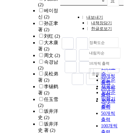
청
(2)
베이정
신
(2)
내보내기
孙正聿
내책장담기
한글로보기
著
(2)
刘红
(2)
大木康
정확도순
著
(2)
내림차순
정확도
周文
(2)
순
속경남
10개씩 출력
내림차순
인기도
(2)
吴松弟
순
조회
10개씩
著
(2)
연도순
출력
제목순
李锡鹤
20개씩
저자순
著
(2)
출력
발행기
任玉雪
30개씩
관순
(2)
출력
坂井洋
50개씩
史
(2)
출력
坂井洋
100개씩
史 著
(2)
출력