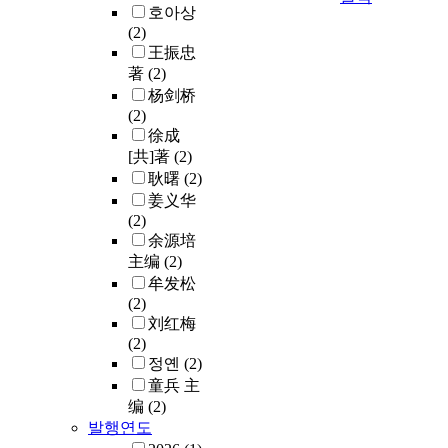
호아상
(2)
王振忠
著
(2)
杨剑桥
(2)
徐成
[共]著
(2)
耿曙
(2)
姜义华
(2)
余源培
主编
(2)
牟发松
(2)
刘红梅
(2)
정옌
(2)
童兵 主
编
(2)
발행연도