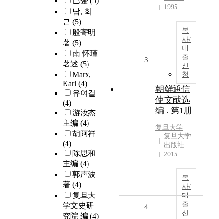
巴金
(5)
1995
남, 회
근
(5)
복
殷寄明
사/
著
(5)
대
南 怀瑾
출
3
著述
(5)
신
Marx,
청
Karl
(4)
朝鲜通信
유여걸
使文献选
(4)
编 . 第1册
游汝杰
主编
(4)
复旦大学
胡阿祥
复旦大学
(4)
出版社
陈思和
2015
主编
(4)
郭声波
복
著
(4)
사/
复旦大
대
출
学文史研
4
신
究院 编
(4)