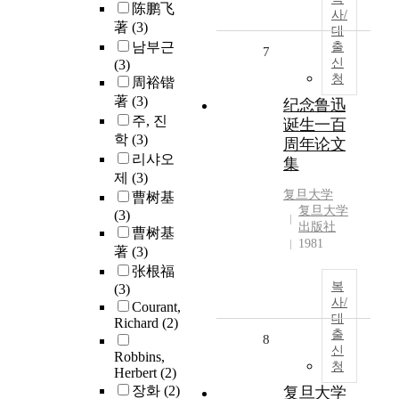
陈鹏飞
사/
著
(3)
대
남부근
출
7
신
(3)
청
周裕锴
著
(3)
纪念鲁迅
주, 진
诞生一百
학
(3)
周年论文
리샤오
集
제
(3)
复旦大学
曹树基
复旦大学
(3)
出版社
曹树基
1981
著
(3)
张根福
복
(3)
사/
Courant,
대
Richard
(2)
출
8
신
Robbins,
청
Herbert
(2)
장화
(2)
复旦大学