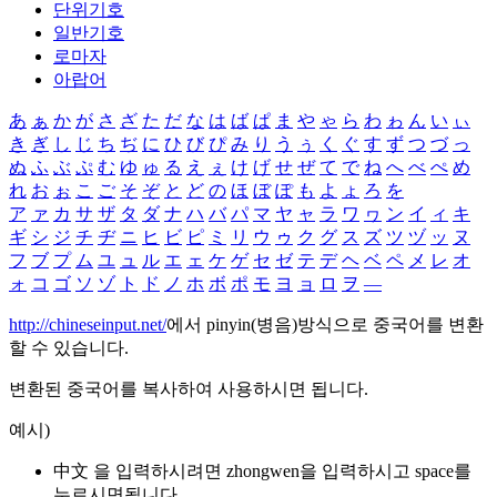
단위기호
일반기호
로마자
아랍어
あ
ぁ
か
が
さ
ざ
た
だ
な
は
ば
ぱ
ま
や
ゃ
ら
わ
ゎ
ん
い
ぃ
き
ぎ
し
じ
ち
ぢ
に
ひ
び
ぴ
み
り
う
ぅ
く
ぐ
す
ず
つ
づ
っ
ぬ
ふ
ぶ
ぷ
む
ゆ
ゅ
る
え
ぇ
け
げ
せ
ぜ
て
で
ね
へ
べ
ぺ
め
れ
お
ぉ
こ
ご
そ
ぞ
と
ど
の
ほ
ぼ
ぽ
も
よ
ょ
ろ
を
ア
ァ
カ
サ
ザ
タ
ダ
ナ
ハ
バ
パ
マ
ヤ
ャ
ラ
ワ
ヮ
ン
イ
ィ
キ
ギ
シ
ジ
チ
ヂ
ニ
ヒ
ビ
ピ
ミ
リ
ウ
ゥ
ク
グ
ス
ズ
ツ
ヅ
ッ
ヌ
フ
ブ
プ
ム
ユ
ュ
ル
エ
ェ
ケ
ゲ
セ
ゼ
テ
デ
ヘ
ベ
ペ
メ
レ
オ
ォ
コ
ゴ
ソ
ゾ
ト
ド
ノ
ホ
ボ
ポ
モ
ヨ
ョ
ロ
ヲ
―
http://chineseinput.net/
에서 pinyin(병음)방식으로 중국어를 변환
할 수 있습니다.
변환된 중국어를 복사하여 사용하시면 됩니다.
예시)
中文 을 입력하시려면
zhongwen
을 입력하시고 space를
누르시면됩니다.