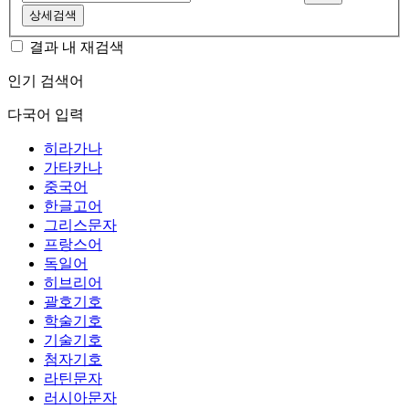
상세검색
결과 내 재검색
인기 검색어
다국어 입력
히라가나
가타카나
중국어
한글고어
그리스문자
프랑스어
독일어
히브리어
괄호기호
학술기호
기술기호
첨자기호
라틴문자
러시아문자