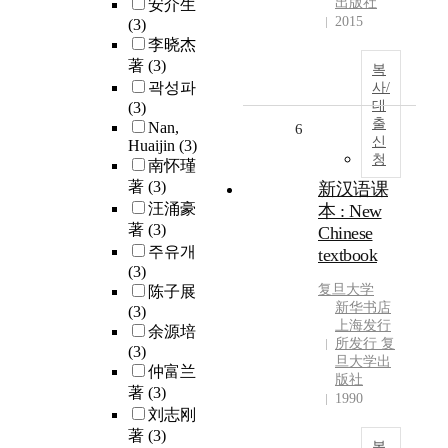
出版社
安介生
2015
(3)
李晓杰
著
(3)
복
곽성파
사/
대
(3)
출
Nan,
6
신
Huaijin
(3)
청
南怀瑾
著
(3)
新汉语课
汪涌豪
本 : New
著
(3)
Chinese
주유개
textbook
(3)
复旦大学
陈子展
新华书店
(3)
上海发行
余源培
所发行 复
(3)
旦大学出
仲富兰
版社
著
(3)
1990
刘志刚
著
(3)
복