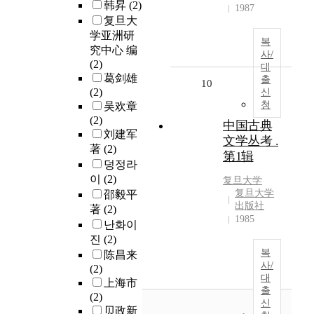
韩昇
(2)
1987
复旦大
学亚洲研
복
究中心 编
사/
(2)
대
葛剑雄
출
10
(2)
신
청
吴欢章
(2)
中国古典
刘建军
文学丛考 .
著
(2)
第1辑
덩정라
이
(2)
复旦大学
复旦大学
邵毅平
出版社
著
(2)
1985
난화이
진
(2)
복
陈昌来
사/
(2)
대
上海市
출
(2)
신
贝政新