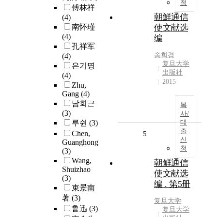
청
傅林祥
朝鮮通信
(4)
南怀瑾
使文献选
(4)
编
孔祥军
송희경
(4)
复旦大学
은기명
出版社
(4)
2015
Zhu,
Gang
(4)
남회근
복
(3)
사/
루쉰
(3)
대
출
Chen,
5
신
Guanghong
청
(3)
Wang,
朝鲜通信
Shuizhao
使文献选
(3)
编 . 第5册
束景南
著
(3)
复旦大学
鲁迅
(3)
复旦大学