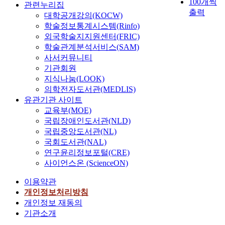
100개씩
관련누리집
출력
대학공개강의(KOCW)
학술정보통계시스템(Rinfo)
외국학술지지원센터(FRIC)
학술관계분석서비스(SAM)
사서커뮤니티
기관회원
지식나눔(LOOK)
의학전자도서관(MEDLIS)
유관기관 사이트
교육부(MOE)
국립장애인도서관(NLD)
국립중앙도서관(NL)
국회도서관(NAL)
연구윤리정보포털(CRE)
사이언스온 (ScienceON)
이용약관
개인정보처리방침
개인정보 재동의
기관소개