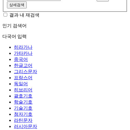
상세검색
결과 내 재검색
인기 검색어
다국어 입력
히라가나
가타카나
중국어
한글고어
그리스문자
프랑스어
독일어
히브리어
괄호기호
학술기호
기술기호
첨자기호
라틴문자
러시아문자