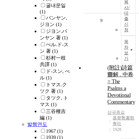
복
굴내문일
사/
(1)
대
バンヤン,
출
9
ジヨン
(1)
신
청
ジヨン.バ
ンヤン 著
(1)
목
べル.ド-ス
차
ン 著
(1)
보
杉村一枝
기
共譯
(1)
(附註)詩篇
ド-スン, べ
靈解 . 中卷
ル
(1)
= The
トマス.ク
Psalms a
ツク 著
(1)
Devotional
タツク, ト
Commentary
マス
(1)
三谷種吉
삼곡종길
編
(1)
基督敎書類
會社
발행연도
1928
1967
(1)
1939
(1)