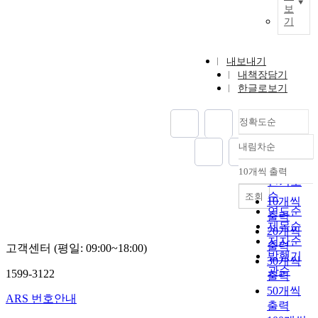
보
기
내보내기
내책장담기
한글로보기
정확도순
내림차순
정확도
순
10개씩 출력
내림차순
인기도
순
조회
10개씩
연도순
출력
제목순
20개씩
저자순
출력
고객센터 (평일: 09:00~18:00)
발행기
30개씩
관순
1599-3122
출력
50개씩
ARS 번호안내
출력