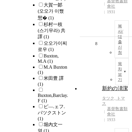
基督敎書類
大賀一郞
會社
(오오가 이쨌
1931
恝�
(1)
杉村一枝
복
(스기무라) 共
사/
譯
(1)
대
출
오오가이찌
8
신
로우
(1)
청
Buxton,
M.A
(1)
목
M.A Buxton
차
(1)
보
米田豊 譯
기
(1)
新約の淸潔
Buxton,Barclay.
タツク, トマ
F
(1)
ス
ピ―.ェフ.
基督敎書類
パツクストン
會社
(1)
1933
堀內文一
역
(1)