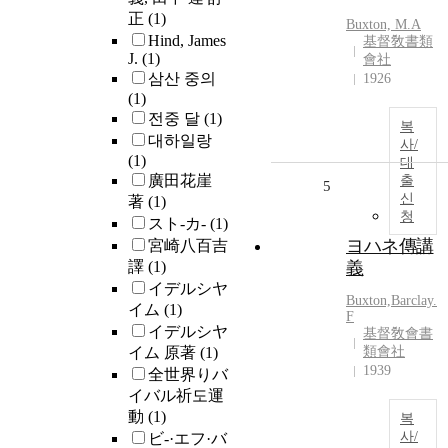
正
(1)
Buxton, M.A
Hind, James
基督敎書類
J.
(1)
會社
삼산 중의
1926
(1)
전중 달
(1)
복
대하일랑
사/
(1)
대
廣田花崖
출
5
신
著
(1)
청
スト-カ-
(1)
ヨハネ傳講
宮崎八百吉
譯
(1)
義
イデルシヤ
Buxton,Barclay.
イム
(1)
F
イデルシヤ
基督敎會書
イム 原著
(1)
類會社
1939
全世界りバ
イバル祈도運
動
(1)
복
사/
ビ-·エフ·バ