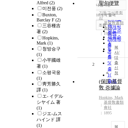
Alfred
(2)
聖句便覽
내림차순
정확도
미전풍
(2)
기독교서류회
순
Buxton,
10개씩 출력
내림차순
사
인기도
Barclay F
(2)
基督敎書類
순
조회
三谷種吉
10개씩
會社
연도순
著
(2)
출력
1923
제목순
Hopkins,
20개씩
Mark
(1)
저자순
출력
복
청방승구
발행기
30개씩
사/
(1)
관순
출력
대
小平國雄
50개씩
출
2
著
(1)
신
출력
소평국웅
청
100개씩
(1)
(保氏)基督
출력
靑芳勝久
敎 증據論
譯
(1)
エ- イデル
Hopkins, Mark
シヤイム 著
基督敎書類
(1)
會社
1895
ジエ-ムス
ハインド 譯
(1)
복