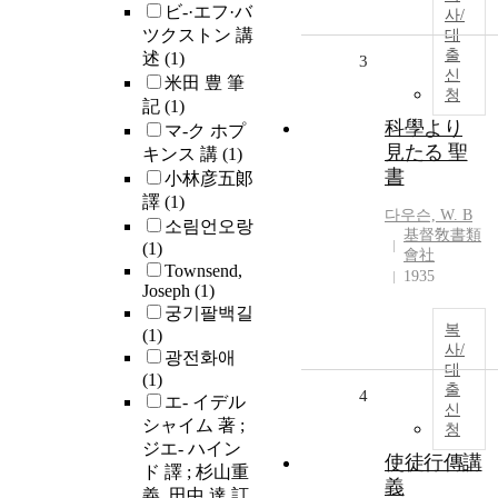
ビ-·エフ·バ
사/
ツクストン 講
대
출
述
(1)
3
신
米田 豊 筆
청
記
(1)
科學より
マ-ク ホプ
見たる 聖
キンス 講
(1)
書
小林彦五郞
譯
(1)
다우슨, W. B
소림언오랑
基督敎書類
(1)
會社
Townsend,
1935
Joseph
(1)
궁기팔백길
복
(1)
사/
광전화애
대
(1)
출
4
エ- イデル
신
シャイム 著 ;
청
ジエ- ハイン
使徒行傳講
ド 譯 ; 杉山重
義
義, 田中 達 訂