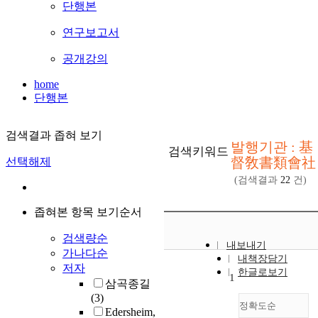
단행본
연구보고서
공개강의
home
단행본
검색결과 좁혀 보기
발행기관 : 基
검색키워드
督敎書類會社
선택해제
(검색결과
22
건)
좁혀본 항목 보기순서
검색량순
내보내기
가나다순
내책장담기
저자
한글로보기
1
삼곡종길
(3)
정확도순
Edersheim,