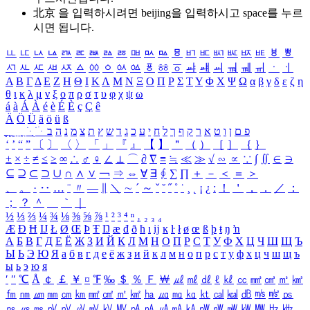
北京 을 입력하시려면
beijing
을 입력하시고 space를 누르
시면 됩니다.
ㅥ
ㅦ
ㅧ
ㅨ
ㅩ
ㅪ
ㅫ
ㅬ
ㅭ
ㅮ
ㅯ
ㅰ
ㅱ
ㅲ
ㅳ
ㅴ
ㅵ
ㅶ
ㅷ
ㅸ
ㅹ
ㅺ
ㅻ
ㅼ
ㅽ
ㅾ
ㅿ
ㆀ
ㆁ
ㆂ
ㆃ
ㆄ
ㆅ
ㆆ
ㆇ
ㆈ
ㆉ
ㆊ
ㆋ
ㆌ
ㆍ
ㆎ
Α
Β
Γ
Δ
Ε
Ζ
Η
Θ
Ι
Κ
Λ
Μ
Ν
Ξ
Ο
Π
Ρ
Σ
Τ
Υ
Φ
Χ
Ψ
Ω
α
β
γ
δ
ε
ζ
η
θ
ι
κ
λ
μ
ν
ξ
ο
π
ρ
σ
τ
υ
φ
χ
ψ
ω
á
à
Á
À
é
è
É
È
ç
Ç
ê
Ä
Ö
Ü
ä
ö
ü
ß
ְ
ֳ
ֲ
ֱ
ָ
ַ
ֵ
ֶ
ִ
ֹ
ּ
ֻ
ׂ
ׁ
ּ
ב
ה
נ
מ
צ
ת
ץ
ש
ד
ג
כ
ע
י
ח
ל
ך
ף
ק
ר
א
ט
ו
ן
ם
פ
‘
’
“
”
〔
〕
〈
〉
「
」
『
』
【
】
＂
（
）
［
］
｛
｝
±
×
÷
≠
≤
≥
∞
∴
♂
♀
∠
⊥
⌒
∂
∇
≡
≒
≪
≫
√
∽
∝
∵
∫
∬
∈
∋
⊆
⊇
⊂
⊃
∪
∩
∧
∨
￢
⇒
⇔
∀
∃
∮
∑
∏
＋
－
＜
＝
＞
、
。
·
‥
…
¨
〃
―
∥
＼
∼
´
～
ˇ
˘
˝
˚
˙
¸
˛
¡
¿
ː
！
＇
，
．
／
：
；
？
＾
＿
｀
｜
½
⅓
⅔
¼
¾
⅛
⅜
⅝
⅞
¹
²
³
⁴
ⁿ
₁
₂
₃
₄
Æ
Ð
Ħ
Ĳ
Ł
Ø
Œ
Þ
Ŧ
Ŋ
æ
đ
ð
ħ
ı
ĳ
ĸ
ŀ
ł
ø
œ
ß
þ
ŧ
ŋ
ŉ
А
Б
В
Г
Д
Е
Ё
Ж
З
И
Й
К
Л
М
Н
О
П
Р
С
Т
У
Ф
Х
Ц
Ч
Ш
Щ
Ъ
Ы
Ь
Э
Ю
Я
а
б
в
г
д
е
ё
ж
з
и
й
к
л
м
н
о
п
р
с
т
у
ф
х
ц
ч
ш
щ
ъ
ы
ь
э
ю
я
′
″
℃
Å
￠
￡
￥
¤
℉
‰
＄
％
Ｆ
￦
㎕
㎖
㎗
ℓ
㎘
㏄
㎣
㎤
㎥
㎦
㎙
㎚
㎛
㎜
㎝
㎞
㎟
㎠
㎡
㎢
㏊
㎍
㎎
㎏
㏏
㎈
㎉
㏈
㎧
㎨
㎰
㎱
㎲
㎳
㎴
㎵
㎶
㎷
㎸
㎹
㎀
㎁
㎂
㎃
㎄
㎺
㎻
㎽
㎾
㎿
㎐
㎑