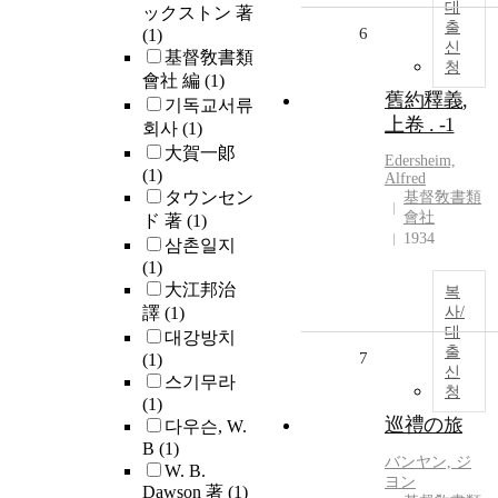
대
ックストン 著
출
6
(1)
신
基督敎書類
청
會社 編
(1)
舊約釋義,
기독교서류
上卷 . -1
회사
(1)
大賀一郞
Edersheim,
(1)
Alfred
タウンセン
基督敎書類
會社
ド 著
(1)
1934
삼촌일지
(1)
大江邦治
복
譯
(1)
사/
대
대강방치
출
7
(1)
신
스기무라
청
(1)
巡禮の旅
다우슨, W.
B
(1)
バンヤン, ジ
W. B.
ヨン
Dawson 著
(1)