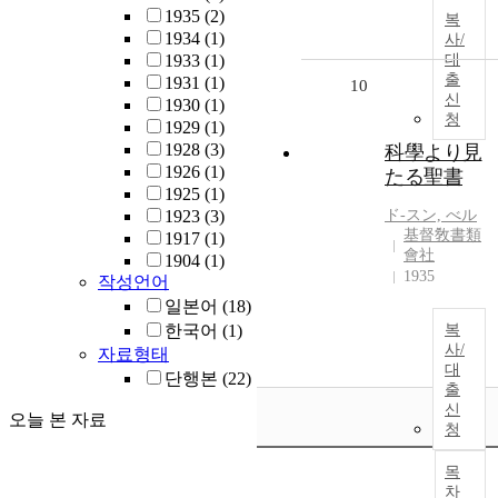
1935
(2)
복
1934
(1)
사/
1933
(1)
대
출
1931
(1)
10
신
1930
(1)
청
1929
(1)
1928
(3)
科學より見
1926
(1)
たる聖書
1925
(1)
1923
(3)
ド-スン, べル
基督敎書類
1917
(1)
會社
1904
(1)
1935
작성언어
일본어
(18)
한국어
(1)
복
사/
자료형태
대
단행본
(22)
출
신
오늘 본 자료
청
목
차