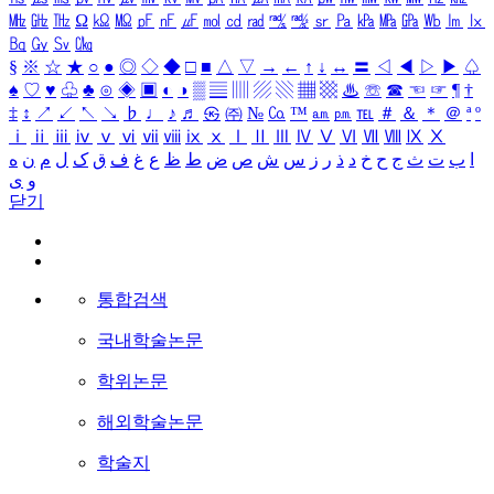
㎒
㎓
㎔
Ω
㏀
㏁
㎊
㎋
㎌
㏖
㏅
㎭
㎮
㎯
㏛
㎩
㎪
㎫
㎬
㏝
㏐
㏓
㏃
㏉
㏜
㏆
§
※
☆
★
○
●
◎
◇
◆
□
■
△
▽
→
←
↑
↓
↔
〓
◁
◀
▷
▶
♤
♠
♡
♥
♧
♣
⊙
◈
▣
◐
◑
▒
▤
▥
▨
▧
▦
▩
♨
☏
☎
☜
☞
¶
†
‡
↕
↗
↙
↖
↘
♭
♩
♪
♬
㉿
㈜
№
㏇
™
㏂
㏘
℡
＃
＆
＊
＠
ª
º
ⅰ
ⅱ
ⅲ
ⅳ
ⅴ
ⅵ
ⅶ
ⅷ
ⅸ
ⅹ
Ⅰ
Ⅱ
Ⅲ
Ⅳ
Ⅴ
Ⅵ
Ⅶ
Ⅷ
Ⅸ
Ⅹ
ا
ب
ت
ث
ج
ح
خ
د
ذ
ر
ز
س
ش
ص
ض
ط
ظ
ع
غ
ف
ق
ک
ل
م
ن
ه
و
ی
닫기
통합검색
국내학술논문
학위논문
해외학술논문
학술지