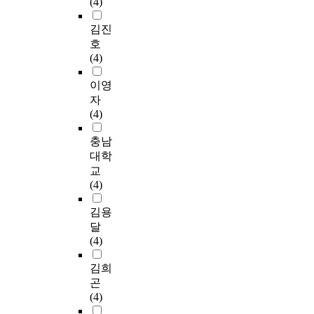
(4)
김진
호
(4)
이영
자
(4)
충남
대학
교
(4)
김용
달
(4)
김희
곤
(4)