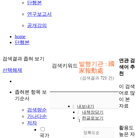
단행본
연구보고서
공개강의
home
단행본
검색결과 좁혀 보기
연관 검
발행기관 : 國
검색키워드
색어 추
家報勳處
선택해제
천
(검색결과
721
건)
이 검색
좁혀본 항목 보
어로 많
기순서
이 본
자료
내보내기
검색량순
내책장담기
가나다순
한글로보기
1
저자
활용도
정확도순
높은 자
국가