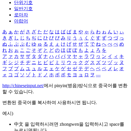
단위기호
일반기호
로마자
아랍어
あ
ぁ
か
が
さ
ざ
た
だ
な
は
ば
ぱ
ま
や
ゃ
ら
わ
ゎ
ん
い
ぃ
き
ぎ
し
じ
ち
ぢ
に
ひ
び
ぴ
み
り
う
ぅ
く
ぐ
す
ず
つ
づ
っ
ぬ
ふ
ぶ
ぷ
む
ゆ
ゅ
る
え
ぇ
け
げ
せ
ぜ
て
で
ね
へ
べ
ぺ
め
れ
お
ぉ
こ
ご
そ
ぞ
と
ど
の
ほ
ぼ
ぽ
も
よ
ょ
ろ
を
ア
ァ
カ
サ
ザ
タ
ダ
ナ
ハ
バ
パ
マ
ヤ
ャ
ラ
ワ
ヮ
ン
イ
ィ
キ
ギ
シ
ジ
チ
ヂ
ニ
ヒ
ビ
ピ
ミ
リ
ウ
ゥ
ク
グ
ス
ズ
ツ
ヅ
ッ
ヌ
フ
ブ
プ
ム
ユ
ュ
ル
エ
ェ
ケ
ゲ
セ
ゼ
テ
デ
ヘ
ベ
ペ
メ
レ
オ
ォ
コ
ゴ
ソ
ゾ
ト
ド
ノ
ホ
ボ
ポ
モ
ヨ
ョ
ロ
ヲ
―
http://chineseinput.net/
에서 pinyin(병음)방식으로 중국어를 변환
할 수 있습니다.
변환된 중국어를 복사하여 사용하시면 됩니다.
예시)
中文 을 입력하시려면
zhongwen
을 입력하시고 space를
누르시면됩니다.