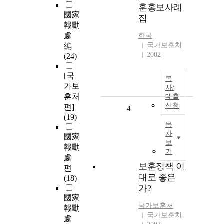
훈홍보사례
國家
집
報勳
處
한국
국가보훈처
編
2002
(24)
[국
복
가보
사/
훈처
대출
신청
편]
4
(19)
목
차
國家
보
報勳
기
處
보훈정책 이
편
대로 좋은
(18)
가?
國家
국가보훈처
報勳
국가보훈처
處