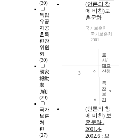
(39)
(언론의 창
에 비친)보
독립
훈문화
유공
자공
국가보훈처
훈록
국가보훈처
2001
편찬
위원
회
복
(30)
사/
대출
신청
國家
3
報勳
목
處
차
[編]
보
(29)
기
(언론의 창
국가
에 비친) 보
보훈
훈문화 :
처
2001.4-
편
(27)
2002.6 : 보