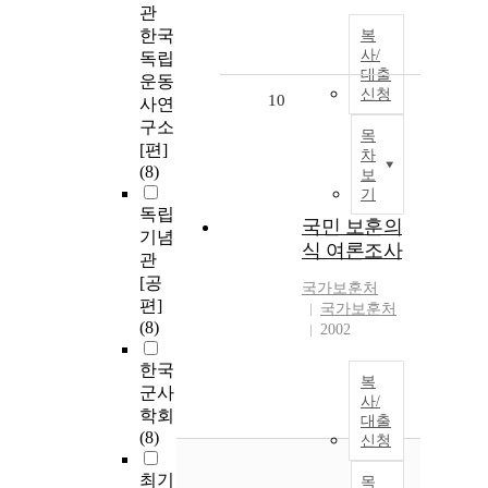
관
한국
복
사/
독립
대출
운동
신청
10
사연
구소
목
[편]
차
(8)
보
기
독립
국민 보훈의
기념
식 여론조사
관
[공
국가보훈처
편]
국가보훈처
(8)
2002
한국
복
군사
사/
학회
대출
(8)
신청
최기
목