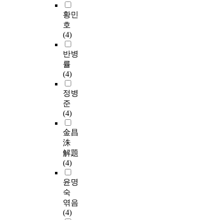
황민
호
(4)
반병
률
(4)
정병
준
(4)
金昌
洙
解題
(4)
윤명
숙
엮음
(4)