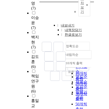
영
차
보
(7)
기
이승
윤
내보내기
(7)
내책장담기
한글로보기
백지
현
정확도순
(7)
내림차순
정확도
김도
순
훈
10개씩 출력
내림차순
(6)
인기도
순
조회
10개씩
책임
연도순
출력
연구
제목순
20개씩
원
저자순
출력
(6)
발행기
30개씩
관순
출력
홍일
50개씩
교