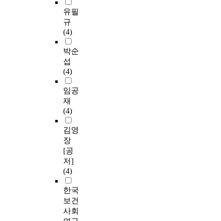
유필
규
(4)
박순
섭
(4)
임공
재
(4)
김영
장
[공
저]
(4)
한국
보건
사회