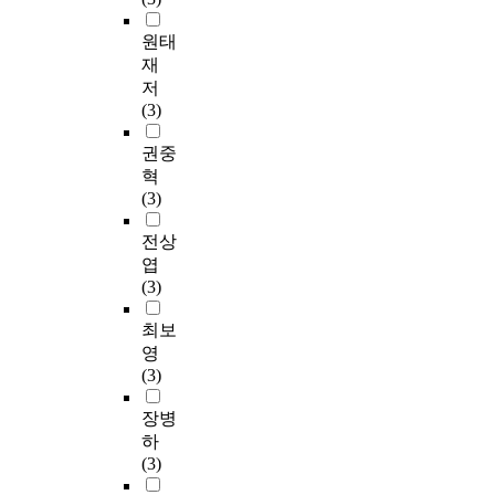
원태
재
저
(3)
권중
혁
(3)
전상
엽
(3)
최보
영
(3)
장병
하
(3)