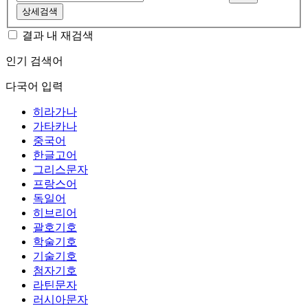
상세검색
결과 내 재검색
인기 검색어
다국어 입력
히라가나
가타카나
중국어
한글고어
그리스문자
프랑스어
독일어
히브리어
괄호기호
학술기호
기술기호
첨자기호
라틴문자
러시아문자