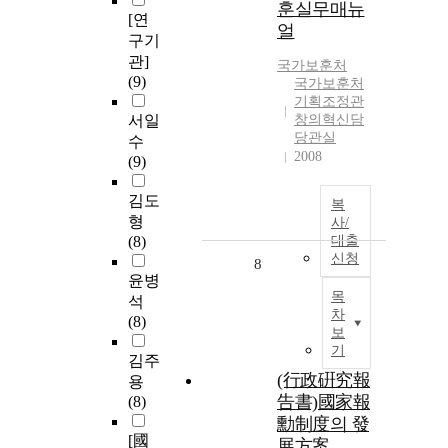
훈실무매뉴
[연
얼
구기
관]
국가보훈처
(9)
국가보훈처
기획조정관
서일
창의혁신담
당관실
수
2008
(9)
김도
복
형
사/
(8)
대출
신청
8
윤병
목
석
차
(8)
보
기
김주
(行政硏究報
용
告書)國家報
(8)
勳制度의 發
[國
展方案