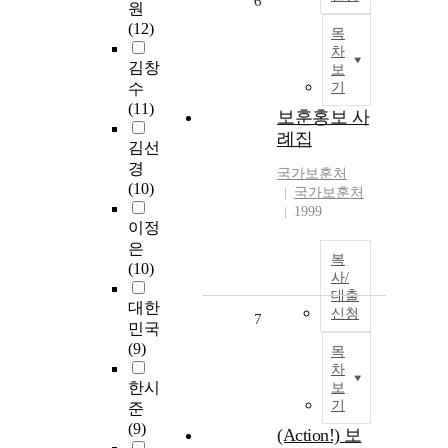
6
원
(12)
목
차
김창
보
수
기
(11)
보훈홍보 사
례집
김선
경
국가보훈처
(10)
국가보훈처
1999
이정
은
복
(10)
사/
대출
대한
신청
7
민국
(9)
목
차
한시
보
기
준
(9)
(Action!) 보