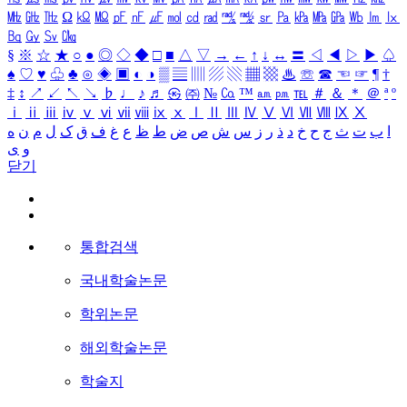
㎒
㎓
㎔
Ω
㏀
㏁
㎊
㎋
㎌
㏖
㏅
㎭
㎮
㎯
㏛
㎩
㎪
㎫
㎬
㏝
㏐
㏓
㏃
㏉
㏜
㏆
§
※
☆
★
○
●
◎
◇
◆
□
■
△
▽
→
←
↑
↓
↔
〓
◁
◀
▷
▶
♤
♠
♡
♥
♧
♣
⊙
◈
▣
◐
◑
▒
▤
▥
▨
▧
▦
▩
♨
☏
☎
☜
☞
¶
†
‡
↕
↗
↙
↖
↘
♭
♩
♪
♬
㉿
㈜
№
㏇
™
㏂
㏘
℡
＃
＆
＊
＠
ª
º
ⅰ
ⅱ
ⅲ
ⅳ
ⅴ
ⅵ
ⅶ
ⅷ
ⅸ
ⅹ
Ⅰ
Ⅱ
Ⅲ
Ⅳ
Ⅴ
Ⅵ
Ⅶ
Ⅷ
Ⅸ
Ⅹ
ا
ب
ت
ث
ج
ح
خ
د
ذ
ر
ز
س
ش
ص
ض
ط
ظ
ع
غ
ف
ق
ک
ل
م
ن
ه
و
ی
닫기
통합검색
국내학술논문
학위논문
해외학술논문
학술지