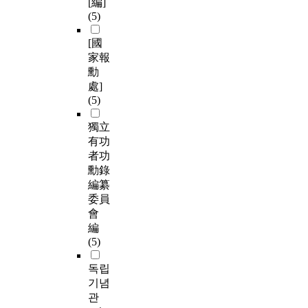
[編]
(5)
[國
家報
勳
處]
(5)
獨立
有功
者功
勳錄
編纂
委員
會
編
(5)
독립
기념
관