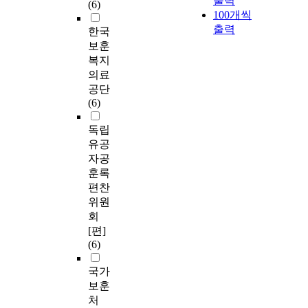
출력
(6)
100개씩
출력
한국
보훈
복지
의료
공단
(6)
독립
유공
자공
훈록
편찬
위원
회
[편]
(6)
국가
보훈
처