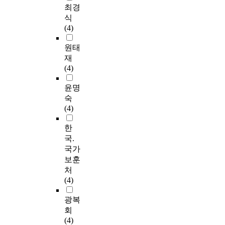
최경
식
(4)
원태
재
(4)
윤명
숙
(4)
한
국.
국가
보훈
처
(4)
광복
회
(4)