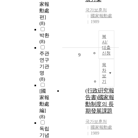
家報
국가보훈처
勳處
國家報勳處
편]
1989
(8)
박환
복
(8)
사/
대출
주관
신청
9
연구
목
기관
차
명
보
(8)
기
(行政硏究報
[國
告書)國家報
家報
勳制度의 長
勳處
編]
期發展課題
(8)
국가보훈처
國家報勳處
독립
1989
기념