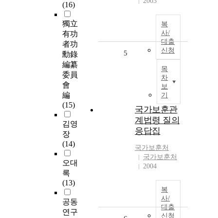
2003
(16)
獨立
복
사/
有功
대출
者功
신청
5
勳錄
編纂
목
委員
차
會
보
編
기
(15)
국가보훈관
계법령 질의
김영
응답집
장
(14)
국가보훈처
국가보훈처
오대
2004
록
(13)
복
사/
공동
대출
연구
신청