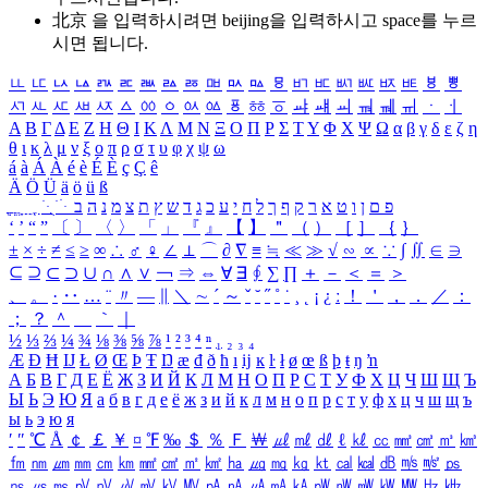
北京 을 입력하시려면
beijing
을 입력하시고 space를 누르
시면 됩니다.
ㅥ
ㅦ
ㅧ
ㅨ
ㅩ
ㅪ
ㅫ
ㅬ
ㅭ
ㅮ
ㅯ
ㅰ
ㅱ
ㅲ
ㅳ
ㅴ
ㅵ
ㅶ
ㅷ
ㅸ
ㅹ
ㅺ
ㅻ
ㅼ
ㅽ
ㅾ
ㅿ
ㆀ
ㆁ
ㆂ
ㆃ
ㆄ
ㆅ
ㆆ
ㆇ
ㆈ
ㆉ
ㆊ
ㆋ
ㆌ
ㆍ
ㆎ
Α
Β
Γ
Δ
Ε
Ζ
Η
Θ
Ι
Κ
Λ
Μ
Ν
Ξ
Ο
Π
Ρ
Σ
Τ
Υ
Φ
Χ
Ψ
Ω
α
β
γ
δ
ε
ζ
η
θ
ι
κ
λ
μ
ν
ξ
ο
π
ρ
σ
τ
υ
φ
χ
ψ
ω
á
à
Á
À
é
è
É
È
ç
Ç
ê
Ä
Ö
Ü
ä
ö
ü
ß
ְ
ֳ
ֲ
ֱ
ָ
ַ
ֵ
ֶ
ִ
ֹ
ּ
ֻ
ׂ
ׁ
ּ
ב
ה
נ
מ
צ
ת
ץ
ש
ד
ג
כ
ע
י
ח
ל
ך
ף
ק
ר
א
ט
ו
ן
ם
פ
‘
’
“
”
〔
〕
〈
〉
「
」
『
』
【
】
＂
（
）
［
］
｛
｝
±
×
÷
≠
≤
≥
∞
∴
♂
♀
∠
⊥
⌒
∂
∇
≡
≒
≪
≫
√
∽
∝
∵
∫
∬
∈
∋
⊆
⊇
⊂
⊃
∪
∩
∧
∨
￢
⇒
⇔
∀
∃
∮
∑
∏
＋
－
＜
＝
＞
、
。
·
‥
…
¨
〃
―
∥
＼
∼
´
～
ˇ
˘
˝
˚
˙
¸
˛
¡
¿
ː
！
＇
，
．
／
：
；
？
＾
＿
｀
｜
½
⅓
⅔
¼
¾
⅛
⅜
⅝
⅞
¹
²
³
⁴
ⁿ
₁
₂
₃
₄
Æ
Ð
Ħ
Ĳ
Ł
Ø
Œ
Þ
Ŧ
Ŋ
æ
đ
ð
ħ
ı
ĳ
ĸ
ŀ
ł
ø
œ
ß
þ
ŧ
ŋ
ŉ
А
Б
В
Г
Д
Е
Ё
Ж
З
И
Й
К
Л
М
Н
О
П
Р
С
Т
У
Ф
Х
Ц
Ч
Ш
Щ
Ъ
Ы
Ь
Э
Ю
Я
а
б
в
г
д
е
ё
ж
з
и
й
к
л
м
н
о
п
р
с
т
у
ф
х
ц
ч
ш
щ
ъ
ы
ь
э
ю
я
′
″
℃
Å
￠
￡
￥
¤
℉
‰
＄
％
Ｆ
￦
㎕
㎖
㎗
ℓ
㎘
㏄
㎣
㎤
㎥
㎦
㎙
㎚
㎛
㎜
㎝
㎞
㎟
㎠
㎡
㎢
㏊
㎍
㎎
㎏
㏏
㎈
㎉
㏈
㎧
㎨
㎰
㎱
㎲
㎳
㎴
㎵
㎶
㎷
㎸
㎹
㎀
㎁
㎂
㎃
㎄
㎺
㎻
㎽
㎾
㎿
㎐
㎑