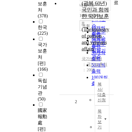
료
(광복 60년)
보훈
내림차순
정확도
국민과 함께
처
순
(378)
10개씩 출력
한 국가보훈
내림차순
인기도
=
순
조회
한국
10개씩
(The)ministry
연도순
(225)
출력
of patriots
제목순
20개씩
and veterans
저자순
국가
출력
affairs
발행기
보훈
30개씩
관순
처
출력
국가보훈처
[편]
국가보훈처
50개씩
(166)
2005
출력
100개씩
독립
출력
복
기념
사/
관
대출
(50)
신청
2
國家
목
報勳
차
보
處
기
[편]