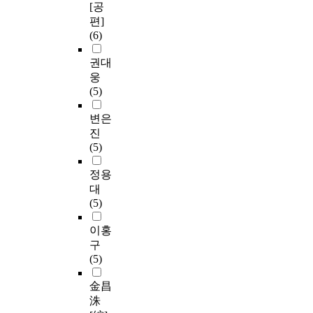
[공
편]
(6)
권대
웅
(5)
변은
진
(5)
정용
대
(5)
이홍
구
(5)
金昌
洙