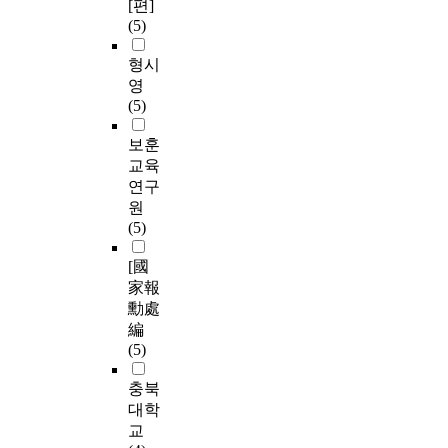
[편]
(5)
형시
영
(5)
보훈
교육
연구
원
(5)
[國
家報
勳處
編
(5)
충북
대학
교