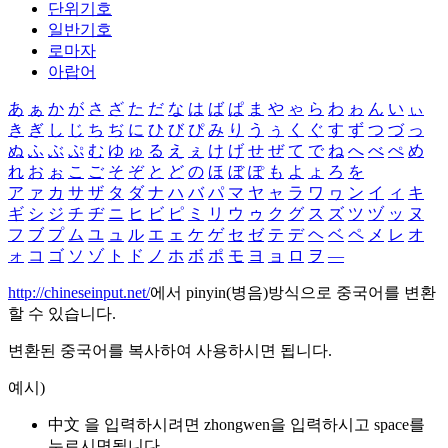
단위기호
일반기호
로마자
아랍어
あ
ぁ
か
が
さ
ざ
た
だ
な
は
ば
ぱ
ま
や
ゃ
ら
わ
ゎ
ん
い
ぃ
き
ぎ
し
じ
ち
ぢ
に
ひ
び
ぴ
み
り
う
ぅ
く
ぐ
す
ず
つ
づ
っ
ぬ
ふ
ぶ
ぷ
む
ゆ
ゅ
る
え
ぇ
け
げ
せ
ぜ
て
で
ね
へ
べ
ぺ
め
れ
お
ぉ
こ
ご
そ
ぞ
と
ど
の
ほ
ぼ
ぽ
も
よ
ょ
ろ
を
ア
ァ
カ
サ
ザ
タ
ダ
ナ
ハ
バ
パ
マ
ヤ
ャ
ラ
ワ
ヮ
ン
イ
ィ
キ
ギ
シ
ジ
チ
ヂ
ニ
ヒ
ビ
ピ
ミ
リ
ウ
ゥ
ク
グ
ス
ズ
ツ
ヅ
ッ
ヌ
フ
ブ
プ
ム
ユ
ュ
ル
エ
ェ
ケ
ゲ
セ
ゼ
テ
デ
ヘ
ベ
ペ
メ
レ
オ
ォ
コ
ゴ
ソ
ゾ
ト
ド
ノ
ホ
ボ
ポ
モ
ヨ
ョ
ロ
ヲ
―
http://chineseinput.net/
에서 pinyin(병음)방식으로 중국어를 변환
할 수 있습니다.
변환된 중국어를 복사하여 사용하시면 됩니다.
예시)
中文 을 입력하시려면
zhongwen
을 입력하시고 space를
누르시면됩니다.