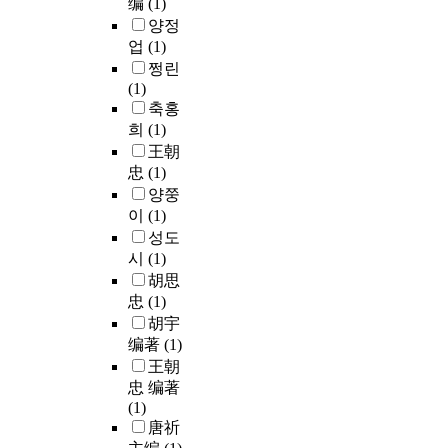
编
(1)
양정
업
(1)
쩡린
(1)
축홍
희
(1)
王朝
忠
(1)
양쭝
이
(1)
성도
시
(1)
胡思
忠
(1)
胡宇
编著
(1)
王朝
忠 编著
(1)
唐祈