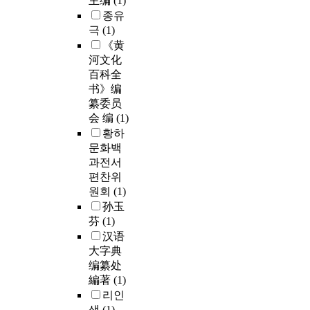
主编
(1)
종유
극
(1)
《黄
河文化
百科全
书》编
纂委员
会 编
(1)
황하
문화백
과전서
편찬위
원회
(1)
孙玉
芬
(1)
汉语
大字典
编纂处
編著
(1)
리인
생
(1)