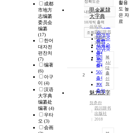
정확도순
활용
成都
도 높
甲金篆隸
市地方
내림차순
정확도
은 자
大字典
志编纂
순
료
委员会
10개씩 출력
내림차순
인기도
쉬우원
编纂
四川辞书
순
조회
(17)
10개씩
出版社
연도순
한어
출력
2004
제목순
대자전
20개씩
저자순
편찬처
출력
발행기
복
(7)
30개씩
사/
관순
编著
출력
대
(6)
50개씩
출
2
아구
출력
신
이
(4)
청
100개씩
汉语
출력
魅力汉字
大字典
编纂处
정춘란
编著
(4)
四川辞书
出版社
우타
2018
오
(3)
会画