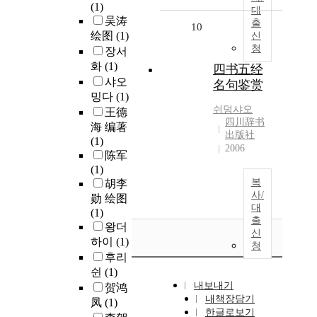
(1)
대
吴涛
출
10
绘图
(1)
신
청
장서
화
(1)
四书五经
샤오
名句鉴赏
밍다
(1)
쉬덩샤오
王德
四川辞书
海 编著
出版社
(1)
2006
陈军
(1)
복
胡李
사/
勋 绘图
대
(1)
출
왕더
신
하이
(1)
청
후리
쉰
(1)
내보내기
贺鸿
내책장담기
凤
(1)
한글로보기