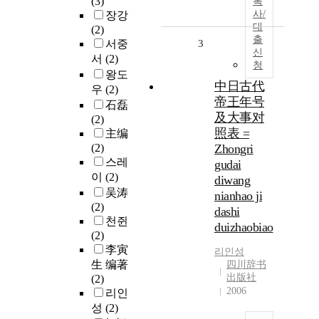
(3)
복
사/
장강
대
(2)
출
서중
3
신
서
(2)
청
왕도
中日古代
우
(2)
帝王年号
石磊
及大事对
(2)
照表 =
主编
(2)
Zhongri
스레
gudai
이
(2)
diwang
吴涛
nianhao ji
(2)
dashi
천쥔
duizhaobiao
(2)
李寅
리인성
生 编著
四川辞书
出版社
(2)
2006
리인
성
(2)