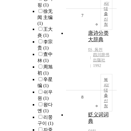
사/
핑
(1)
대
徐无
출
7
闻 主编
신
(1)
청
王大
唐诗分类
炎
(1)
大辞典
李宗
贵
(1)
마, 동전
查中
四川辞书
林
(1)
出版社
1992
周旭
初
(1)
辛星
복
사/
编
(1)
대
쉬우
출
8
원
(1)
신
왕다
청
옌
(1)
贬义词词
리쭝
典
구이
(1)
자중