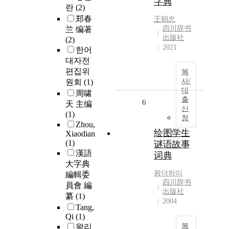
字典
란
(2)
郑春
王朝忠
四川辞书
兰 编著
出版社
(2)
2021
한어
대자전
편집위
복
사/
원회
(1)
대
周啸
출
6
天 主编
신
(1)
청
Zhou,
绘图学生
Xiaodian
(1)
谜语故事
漢語
词典
大字典
왕더하이
編輯委
四川辞书
員會 編
出版社
纂
(1)
2004
Tang,
Qi
(1)
복
왕리