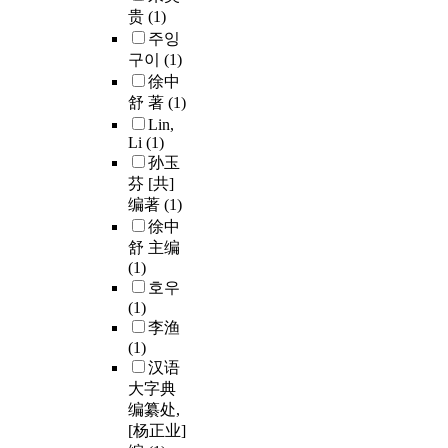
贵
(1)
주잉
구이
(1)
徐中
舒 著
(1)
Lin,
Li
(1)
孙玉
芬 [共]
编著
(1)
徐中
舒 主编
(1)
호우
(1)
李渔
(1)
汉语
大字典
编纂处,
[杨正业]