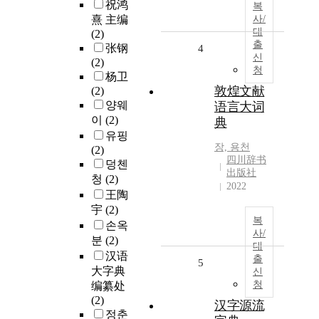
祝鸿
복
熹 主编
사/
대
(2)
출
张钢
4
신
(2)
청
杨卫
敦煌文献
(2)
양웨
语言大词
이
(2)
典
유핑
장, 용천
(2)
四川辞书
덩첸
出版社
청
(2)
2022
王陶
宇
(2)
복
손옥
사/
분
(2)
대
汉语
출
5
大字典
신
청
编纂处
(2)
汉字源流
정춘