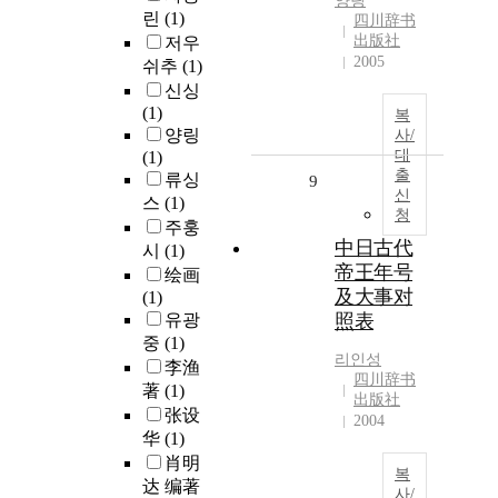
양링
린
(1)
四川辞书
出版社
저우
2005
쉬추
(1)
신싱
(1)
복
양링
사/
대
(1)
출
류싱
9
신
스
(1)
청
주훙
中日古代
시
(1)
帝王年号
绘画
及大事对
(1)
유광
照表
중
(1)
리인성
李渔
四川辞书
著
(1)
出版社
张设
2004
华
(1)
肖明
복
达 编著
사/