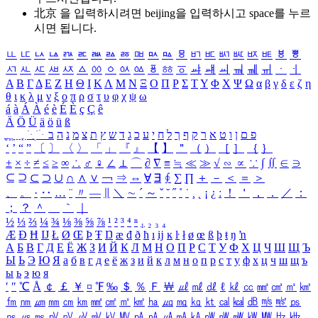
北京 을 입력하시려면
beijing
을 입력하시고 space를 누르
시면 됩니다.
ㅥ
ㅦ
ㅧ
ㅨ
ㅩ
ㅪ
ㅫ
ㅬ
ㅭ
ㅮ
ㅯ
ㅰ
ㅱ
ㅲ
ㅳ
ㅴ
ㅵ
ㅶ
ㅷ
ㅸ
ㅹ
ㅺ
ㅻ
ㅼ
ㅽ
ㅾ
ㅿ
ㆀ
ㆁ
ㆂ
ㆃ
ㆄ
ㆅ
ㆆ
ㆇ
ㆈ
ㆉ
ㆊ
ㆋ
ㆌ
ㆍ
ㆎ
Α
Β
Γ
Δ
Ε
Ζ
Η
Θ
Ι
Κ
Λ
Μ
Ν
Ξ
Ο
Π
Ρ
Σ
Τ
Υ
Φ
Χ
Ψ
Ω
α
β
γ
δ
ε
ζ
η
θ
ι
κ
λ
μ
ν
ξ
ο
π
ρ
σ
τ
υ
φ
χ
ψ
ω
á
à
Á
À
é
è
É
È
ç
Ç
ê
Ä
Ö
Ü
ä
ö
ü
ß
ְ
ֳ
ֲ
ֱ
ָ
ַ
ֵ
ֶ
ִ
ֹ
ּ
ֻ
ׂ
ׁ
ּ
ב
ה
נ
מ
צ
ת
ץ
ש
ד
ג
כ
ע
י
ח
ל
ך
ף
ק
ר
א
ט
ו
ן
ם
פ
‘
’
“
”
〔
〕
〈
〉
「
」
『
』
【
】
＂
（
）
［
］
｛
｝
±
×
÷
≠
≤
≥
∞
∴
♂
♀
∠
⊥
⌒
∂
∇
≡
≒
≪
≫
√
∽
∝
∵
∫
∬
∈
∋
⊆
⊇
⊂
⊃
∪
∩
∧
∨
￢
⇒
⇔
∀
∃
∮
∑
∏
＋
－
＜
＝
＞
、
。
·
‥
…
¨
〃
―
∥
＼
∼
´
～
ˇ
˘
˝
˚
˙
¸
˛
¡
¿
ː
！
＇
，
．
／
：
；
？
＾
＿
｀
｜
½
⅓
⅔
¼
¾
⅛
⅜
⅝
⅞
¹
²
³
⁴
ⁿ
₁
₂
₃
₄
Æ
Ð
Ħ
Ĳ
Ł
Ø
Œ
Þ
Ŧ
Ŋ
æ
đ
ð
ħ
ı
ĳ
ĸ
ŀ
ł
ø
œ
ß
þ
ŧ
ŋ
ŉ
А
Б
В
Г
Д
Е
Ё
Ж
З
И
Й
К
Л
М
Н
О
П
Р
С
Т
У
Ф
Х
Ц
Ч
Ш
Щ
Ъ
Ы
Ь
Э
Ю
Я
а
б
в
г
д
е
ё
ж
з
и
й
к
л
м
н
о
п
р
с
т
у
ф
х
ц
ч
ш
щ
ъ
ы
ь
э
ю
я
′
″
℃
Å
￠
￡
￥
¤
℉
‰
＄
％
Ｆ
￦
㎕
㎖
㎗
ℓ
㎘
㏄
㎣
㎤
㎥
㎦
㎙
㎚
㎛
㎜
㎝
㎞
㎟
㎠
㎡
㎢
㏊
㎍
㎎
㎏
㏏
㎈
㎉
㏈
㎧
㎨
㎰
㎱
㎲
㎳
㎴
㎵
㎶
㎷
㎸
㎹
㎀
㎁
㎂
㎃
㎄
㎺
㎻
㎽
㎾
㎿
㎐
㎑