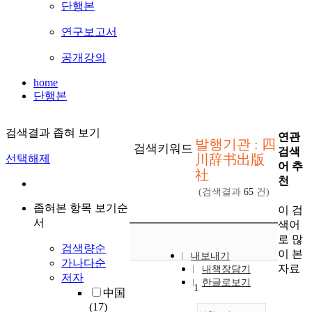
단행본
연구보고서
공개강의
home
단행본
검색결과 좁혀 보기
연관
발행기관 : 四
검색키워드
검색
川辞书出版
선택해제
어 추
社
천
(검색결과
65
건)
좁혀본 항목 보기순
이 검
서
색어
로 많
검색량순
이 본
내보내기
가나다순
자료
내책장담기
저자
한글로보기
1
中国
(17)