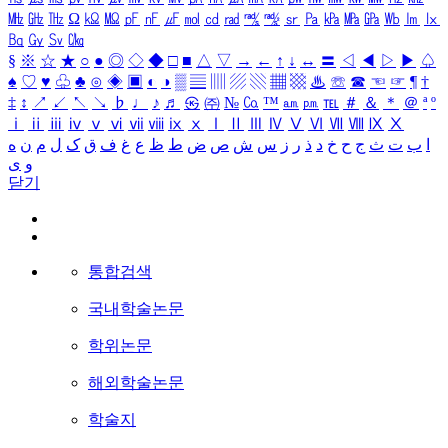
㎒
㎓
㎔
Ω
㏀
㏁
㎊
㎋
㎌
㏖
㏅
㎭
㎮
㎯
㏛
㎩
㎪
㎫
㎬
㏝
㏐
㏓
㏃
㏉
㏜
㏆
§
※
☆
★
○
●
◎
◇
◆
□
■
△
▽
→
←
↑
↓
↔
〓
◁
◀
▷
▶
♤
♠
♡
♥
♧
♣
⊙
◈
▣
◐
◑
▒
▤
▥
▨
▧
▦
▩
♨
☏
☎
☜
☞
¶
†
‡
↕
↗
↙
↖
↘
♭
♩
♪
♬
㉿
㈜
№
㏇
™
㏂
㏘
℡
＃
＆
＊
＠
ª
º
ⅰ
ⅱ
ⅲ
ⅳ
ⅴ
ⅵ
ⅶ
ⅷ
ⅸ
ⅹ
Ⅰ
Ⅱ
Ⅲ
Ⅳ
Ⅴ
Ⅵ
Ⅶ
Ⅷ
Ⅸ
Ⅹ
ا
ب
ت
ث
ج
ح
خ
د
ذ
ر
ز
س
ش
ص
ض
ط
ظ
ع
غ
ف
ق
ک
ل
م
ن
ه
و
ی
닫기
통합검색
국내학술논문
학위논문
해외학술논문
학술지