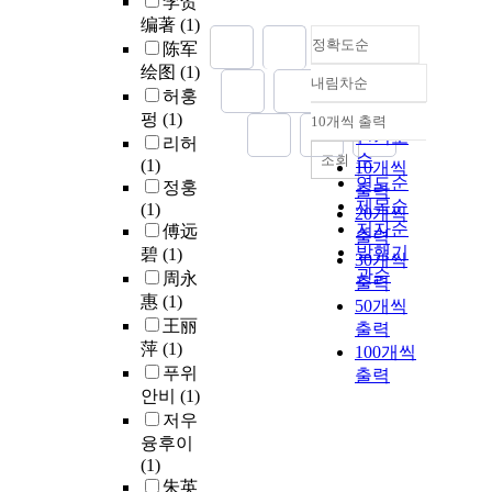
李贺
编著
(1)
정확도순
陈军
绘图
(1)
내림차순
정확도
허훙
순
펑
(1)
10개씩 출력
내림차순
인기도
리허
순
조회
(1)
10개씩
연도순
정훙
출력
제목순
(1)
20개씩
저자순
傅远
출력
발행기
碧
(1)
30개씩
관순
周永
출력
惠
(1)
50개씩
王丽
출력
萍
(1)
100개씩
푸위
출력
안비
(1)
저우
융후이
(1)
朱英