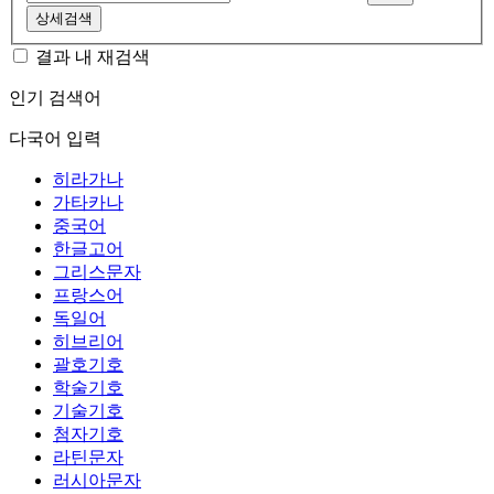
상세검색
결과 내 재검색
인기 검색어
다국어 입력
히라가나
가타카나
중국어
한글고어
그리스문자
프랑스어
독일어
히브리어
괄호기호
학술기호
기술기호
첨자기호
라틴문자
러시아문자