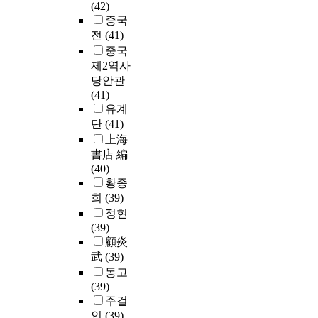
(42)
증국
전
(41)
중국
제2역사
당안관
(41)
유계
단
(41)
上海
書店 編
(40)
황종
희
(39)
정현
(39)
顧炎
武
(39)
동고
(39)
주걸
인
(39)