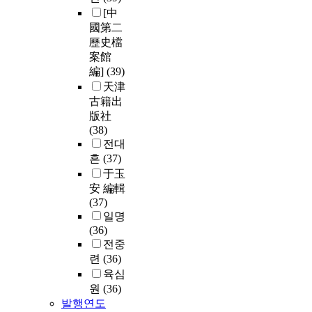
[中
國第二
歷史檔
案館
編]
(39)
天津
古籍出
版社
(38)
전대
흔
(37)
于玉
安 編輯
(37)
일명
(36)
전중
련
(36)
육심
원
(36)
발행연도