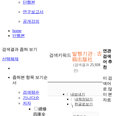
단행본
연구보고서
공개강의
home
단행본
검색결과 좁혀 보기
연관
발행기관 : 古
검색키워드
검색
籍出版社
선택해제
어 추
(검색결과
25,928
천
건)
좁혀본 항목 보기순
이 검
서
색어
로 많
검색량순
이 본
내보내기
가나다순
내책장담기
자료
저자
한글로보기
1
續修
四庫全