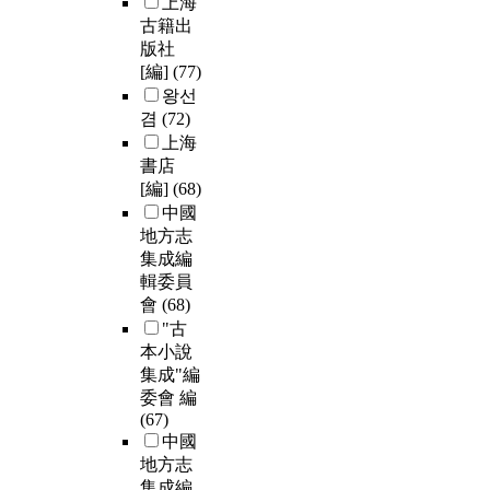
上海
古籍出
版社
[編]
(77)
왕선
겸
(72)
上海
書店
[編]
(68)
中國
地方志
集成編
輯委員
會
(68)
"古
本小說
集成"編
委會 編
(67)
中國
地方志
集成編