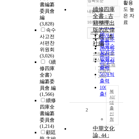
정확도순
활용
書編纂
續修四庫
도 높
委員會
내림차순
정확도
은 자
全書 : 古
編
순
료
10개씩 출력
籍整理出
(3,828)
내림차순
인기도
版的宏偉
속수
순
조회
10개씩
工程 , 本
사고전
연도순
출력
서편찬
社編
제목순
20개씩
위원회
저자순
상해고적출
출력
(3,026)
발행기
판사
30개씩
《續
上海古籍
관순
출력
修四庫
出版社
50개씩
全書》
2002
출력
編纂委
100개씩
員會 編
복
출력
(1,566)
사/
續修
대
四庫全
출
2
書編纂
신
청
委員會
(1,214)
中華文化
顧廷
論, 44 :
龍 主編