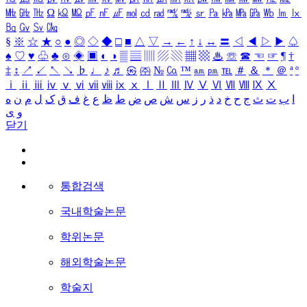
㎒
㎓
㎔
Ω
㏀
㏁
㎊
㎋
㎌
㏖
㏅
㎭
㎮
㎯
㏛
㎩
㎪
㎫
㎬
㏝
㏐
㏓
㏃
㏉
㏜
㏆
§
※
☆
★
○
●
◎
◇
◆
□
■
△
▽
→
←
↑
↓
↔
〓
◁
◀
▷
▶
♤
♠
♡
♥
♧
♣
⊙
◈
▣
◐
◑
▒
▤
▥
▨
▧
▦
▩
♨
☏
☎
☜
☞
¶
†
‡
↕
↗
↙
↖
↘
♭
♩
♪
♬
㉿
㈜
№
㏇
™
㏂
㏘
℡
＃
＆
＊
＠
ª
º
ⅰ
ⅱ
ⅲ
ⅳ
ⅴ
ⅵ
ⅶ
ⅷ
ⅸ
ⅹ
Ⅰ
Ⅱ
Ⅲ
Ⅳ
Ⅴ
Ⅵ
Ⅶ
Ⅷ
Ⅸ
Ⅹ
ا
ب
ت
ث
ج
ح
خ
د
ذ
ر
ز
س
ش
ص
ض
ط
ظ
ع
غ
ف
ق
ک
ل
م
ن
ه
و
ی
닫기
통합검색
국내학술논문
학위논문
해외학술논문
학술지