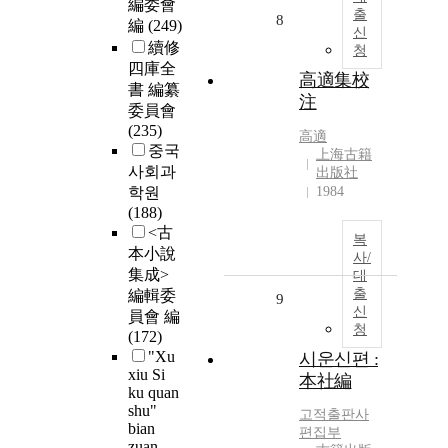
編委會
출
8
編
(249)
신
續修
청
四庫全
高適集校
書 編纂
注
委員會
(235)
高適
중국
上海古籍
사회과
出版社
학원
1984
(188)
<古
복
本小說
사/
集成>
대
출
編輯委
9
신
員會 編
청
(172)
"Xu
시운신편 :
xiu Si
本社編
ku quan
shu"
고적출판사
bian
편집부
zuan