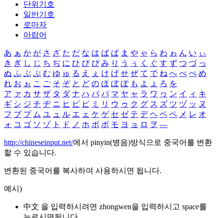
단위기호
일반기호
로마자
아랍어
あ
ぁ
か
が
さ
ざ
た
だ
な
は
ば
ぱ
ま
や
ゃ
ら
わ
ゎ
ん
い
ぃ
き
ぎ
し
じ
ち
ぢ
に
ひ
び
ぴ
み
り
う
ぅ
く
ぐ
す
ず
つ
づ
っ
ぬ
ふ
ぶ
ぷ
む
ゆ
ゅ
る
え
ぇ
け
げ
せ
ぜ
て
で
ね
へ
べ
ぺ
め
れ
お
ぉ
こ
ご
そ
ぞ
と
ど
の
ほ
ぼ
ぽ
も
よ
ょ
ろ
を
ア
ァ
カ
サ
ザ
タ
ダ
ナ
ハ
バ
パ
マ
ヤ
ャ
ラ
ワ
ヮ
ン
イ
ィ
キ
ギ
シ
ジ
チ
ヂ
ニ
ヒ
ビ
ピ
ミ
リ
ウ
ゥ
ク
グ
ス
ズ
ツ
ヅ
ッ
ヌ
フ
ブ
プ
ム
ユ
ュ
ル
エ
ェ
ケ
ゲ
セ
ゼ
テ
デ
ヘ
ベ
ペ
メ
レ
オ
ォ
コ
ゴ
ソ
ゾ
ト
ド
ノ
ホ
ボ
ポ
モ
ヨ
ョ
ロ
ヲ
―
http://chineseinput.net/
에서 pinyin(병음)방식으로 중국어를 변환
할 수 있습니다.
변환된 중국어를 복사하여 사용하시면 됩니다.
예시)
中文 을 입력하시려면
zhongwen
을 입력하시고 space를
누르시면됩니다.