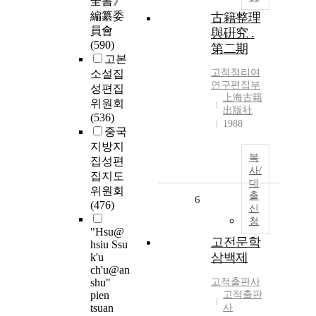
全書》
編纂委
古籍整理
員會
與硏究 .
(590)
第二期
고본
고적정리여
소설집
연구편집부
성편집
上海古籍
위원회
出版社
(536)
1988
중국
지방지
복
집성편
사/
집지도
대
위원회
출
6
(476)
신
청
"Hsu@
고전문학
hsiu Ssu
삼백제
k'u
ch'u@an
shu"
고적출판사
pien
고적출판
tsuan
사