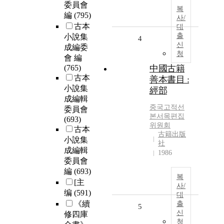
委員會
복
編
(795)
사/
古本
대
출
小說集
4
신
成編委
청
會 編
(765)
中國古籍
古本
善本書目 :
小說集
經部
成編輯
중국고적선
委員會
본서목편집
(693)
위원회
古本
古籍出版
小說集
社
成編輯
1986
委員會
編
(693)
복
[主
사/
编
(591)
대
《續
출
5
신
修四庫
청