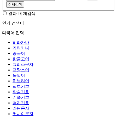
상세검색
결과 내 재검색
인기 검색어
다국어 입력
히라가나
가타카나
중국어
한글고어
그리스문자
프랑스어
독일어
히브리어
괄호기호
학술기호
기술기호
첨자기호
라틴문자
러시아문자