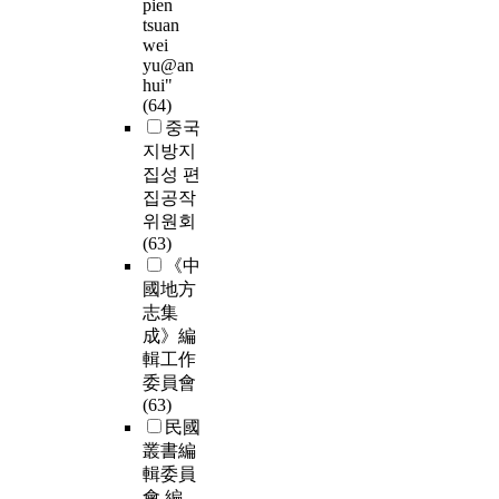
pien
tsuan
wei
yu@an
hui"
(64)
중국
지방지
집성 편
집공작
위원회
(63)
《中
國地方
志集
成》編
輯工作
委員會
(63)
民國
叢書編
輯委員
會 編