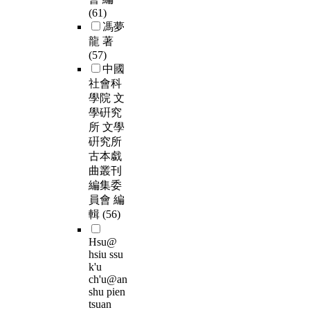
(61)
馮夢
龍 著
(57)
中國
社會科
學院 文
學硏究
所 文學
硏究所
古本戱
曲叢刊
編集委
員會 編
輯
(56)
Hsu@
hsiu ssu
k'u
ch'u@an
shu pien
tsuan