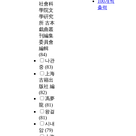
100개씩
社會科
출력
學院文
學硏究
所 古本
戱曲叢
刊編集
委員會
編輯
(84)
나관
중
(83)
上海
古籍出
版社 編
(82)
馮夢
龍
(81)
왕걸
(81)
시내
암
(79)