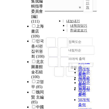
集成編
신
輯指導
청
委員會
[編]
(111)
내보내기
내책장담기
上海
한글로보기
書店
(109)
민국
정확도순
총서편
내림차순
집위원
정확도
회
(100)
순
10개씩 출력
내림차순
北京
인기도
圖書館
순
조회
10개씩
金石組
연도순
출력
(100)
제목순
20개씩
고염
저자순
출력
무
(85)
발행기
30개씩
魏同
관순
출력
賢 主編
50개씩
(85)
출력
中國