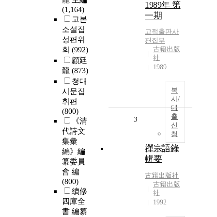
1989年 第
(1,164)
一期
고본
소설집
고적출판사
성편위
편집부
회
(992)
古籍出版
社
顧廷
1989
龍
(873)
청대
복
시문집
사/
휘편
대
(800)
출
3
《清
신
代詩文
청
集彙
禪宗語錄
編》編
輯要
纂委員
會 編
古籍出版社
(800)
古籍出版
續修
社
四庫全
1992
書 編纂