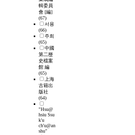
輯委員
會 [編]
(67)
서용
(66)
주희
(65)
中國
第二歷
史檔案
館 編
(65)
上海
古籍出
版社
(64)
"Hsu@
hsiu Ssu
k'u
ch'u@an
shu"