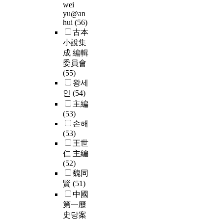
wei
yu@an
hui
(56)
古本
小說集
成 編輯
委員會
(55)
왕세
인
(54)
主編
(53)
손해
(53)
王世
仁 主編
(52)
魏同
賢
(51)
中國
第一歷
史당案