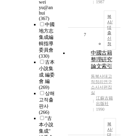
wei
1987
yu@an
hui
복
(367)
사/
中國
대
地方志
출
7
集成編
신
輯指導
청
委員會
中國古籍
(330)
整理硏究
古本
論文索引
小說集
成 編委
동북사대고
會 編
적정리연구
(269)
소사서편집
실
상해
江蘇古籍
고적출
出版社
판사
1990
(266)
"古
복
本小說
사/
集成"
대