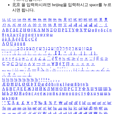
北京 을 입력하시려면
beijing
을 입력하시고 space를 누르
시면 됩니다.
ㅥ
ㅦ
ㅧ
ㅨ
ㅩ
ㅪ
ㅫ
ㅬ
ㅭ
ㅮ
ㅯ
ㅰ
ㅱ
ㅲ
ㅳ
ㅴ
ㅵ
ㅶ
ㅷ
ㅸ
ㅹ
ㅺ
ㅻ
ㅼ
ㅽ
ㅾ
ㅿ
ㆀ
ㆁ
ㆂ
ㆃ
ㆄ
ㆅ
ㆆ
ㆇ
ㆈ
ㆉ
ㆊ
ㆋ
ㆌ
ㆍ
ㆎ
Α
Β
Γ
Δ
Ε
Ζ
Η
Θ
Ι
Κ
Λ
Μ
Ν
Ξ
Ο
Π
Ρ
Σ
Τ
Υ
Φ
Χ
Ψ
Ω
α
β
γ
δ
ε
ζ
η
θ
ι
κ
λ
μ
ν
ξ
ο
π
ρ
σ
τ
υ
φ
χ
ψ
ω
á
à
Á
À
é
è
É
È
ç
Ç
ê
Ä
Ö
Ü
ä
ö
ü
ß
ְ
ֳ
ֲ
ֱ
ָ
ַ
ֵ
ֶ
ִ
ֹ
ּ
ֻ
ׂ
ׁ
ּ
ב
ה
נ
מ
צ
ת
ץ
ש
ד
ג
כ
ע
י
ח
ל
ך
ף
ק
ר
א
ט
ו
ן
ם
פ
‘
’
“
”
〔
〕
〈
〉
「
」
『
』
【
】
＂
（
）
［
］
｛
｝
±
×
÷
≠
≤
≥
∞
∴
♂
♀
∠
⊥
⌒
∂
∇
≡
≒
≪
≫
√
∽
∝
∵
∫
∬
∈
∋
⊆
⊇
⊂
⊃
∪
∩
∧
∨
￢
⇒
⇔
∀
∃
∮
∑
∏
＋
－
＜
＝
＞
、
。
·
‥
…
¨
〃
―
∥
＼
∼
´
～
ˇ
˘
˝
˚
˙
¸
˛
¡
¿
ː
！
＇
，
．
／
：
；
？
＾
＿
｀
｜
½
⅓
⅔
¼
¾
⅛
⅜
⅝
⅞
¹
²
³
⁴
ⁿ
₁
₂
₃
₄
Æ
Ð
Ħ
Ĳ
Ł
Ø
Œ
Þ
Ŧ
Ŋ
æ
đ
ð
ħ
ı
ĳ
ĸ
ŀ
ł
ø
œ
ß
þ
ŧ
ŋ
ŉ
А
Б
В
Г
Д
Е
Ё
Ж
З
И
Й
К
Л
М
Н
О
П
Р
С
Т
У
Ф
Х
Ц
Ч
Ш
Щ
Ъ
Ы
Ь
Э
Ю
Я
а
б
в
г
д
е
ё
ж
з
и
й
к
л
м
н
о
п
р
с
т
у
ф
х
ц
ч
ш
щ
ъ
ы
ь
э
ю
я
′
″
℃
Å
￠
￡
￥
¤
℉
‰
＄
％
Ｆ
￦
㎕
㎖
㎗
ℓ
㎘
㏄
㎣
㎤
㎥
㎦
㎙
㎚
㎛
㎜
㎝
㎞
㎟
㎠
㎡
㎢
㏊
㎍
㎎
㎏
㏏
㎈
㎉
㏈
㎧
㎨
㎰
㎱
㎲
㎳
㎴
㎵
㎶
㎷
㎸
㎹
㎀
㎁
㎂
㎃
㎄
㎺
㎻
㎽
㎾
㎿
㎐
㎑