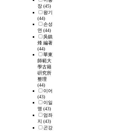
장
(45)
왕기
(44)
손성
연
(44)
吳鎮
烽 編著
(44)
華東
師範大
學古籍
硏究所
整理
(44)
이어
(43)
이일
맹
(43)
엄좌
지
(43)
곤강