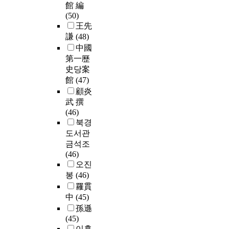
館 編
(50)
王先
謙
(48)
中國
第一歷
史당案
館
(47)
顧炎
武 撰
(46)
북경
도서관
금석조
(46)
오진
봉
(46)
羅貫
中
(45)
孫遜
(45)
이홍