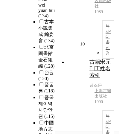
古籍出版
wei
社
yuan hui
1989
(134)
古本
복
小說集
사/
成 編委
대
會
(134)
출
10
北京
신
圖書館
청
金石組
古籍宋元
編
(128)
刊工姓名
완원
索引
(120)
풍몽
왕조문
룡
(118)
上海古籍
出版社
중국
1990
제이역
사당안
관
(115)
복
사/
中國
대
地方志
출