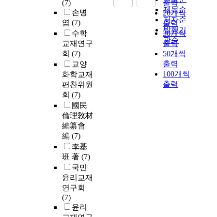
(7)
출력
제목순
손병
20개씩
저자순
엽
(7)
출력
발행기
수학
30개씩
관순
교재연구
출력
회
(7)
50개씩
출력
교양
100개씩
화학교재
출력
편찬위원
회
(7)
國民
倫理敎材
編纂會
編
(7)
李基
班 著
(7)
국민
윤리교재
연구회
(7)
윤리