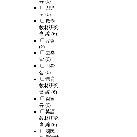
규
(6)
임병
오
(6)
數學
敎材硏究
會 編
(6)
유림
(6)
고춘
남
(6)
박관
상
(6)
體育
敎材硏究
會 編
(6)
김달
규
(6)
英語
敎材硏究
會 編
(6)
國民