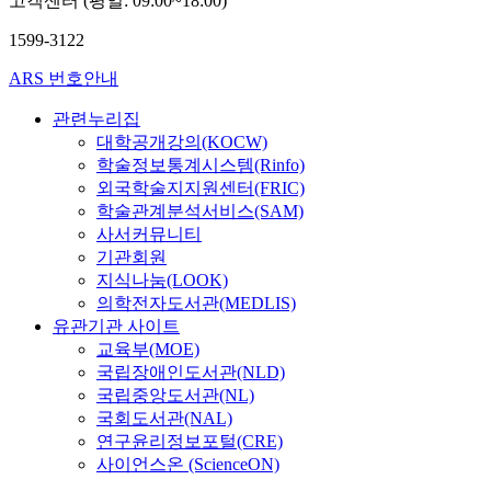
고객센터 (평일: 09:00~18:00)
1599-3122
ARS 번호안내
관련누리집
대학공개강의(KOCW)
학술정보통계시스템(Rinfo)
외국학술지지원센터(FRIC)
학술관계분석서비스(SAM)
사서커뮤니티
기관회원
지식나눔(LOOK)
의학전자도서관(MEDLIS)
유관기관 사이트
교육부(MOE)
국립장애인도서관(NLD)
국립중앙도서관(NL)
국회도서관(NAL)
연구윤리정보포털(CRE)
사이언스온 (ScienceON)