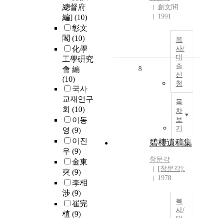
總督府
創文閣
1991
編]
(10)
彰文
閣
(10)
복
化學
사/
대
工學硏究
출
8
會 編
신
(10)
청
국사
교재연구
목
회
(10)
차
이동
보
기
영
(9)
이진
碧棲遺稿集
우
(9)
창문각
金東
[창문각]:
奭
(9)
1978
李相
涉
(9)
복
崔完
사/
植
(9)