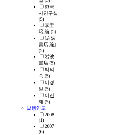
일
(5)
한국
사연구실
(5)
李圭
瑢 編
(5)
[岩波
書店 編]
(5)
岩波
書店
(5)
박의
숙
(5)
이경
일
(5)
이진
태
(5)
발행연도
2008
(1)
2007
(6)