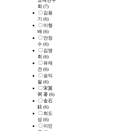
교재연구
회
(7)
김용
기
(6)
이형
배
(6)
안정
수
(6)
김명
회
(6)
유재
건
(6)
송익
필
(6)
宋翼
弼 著
(6)
金石
鉉
(6)
최도
성
(6)
이민