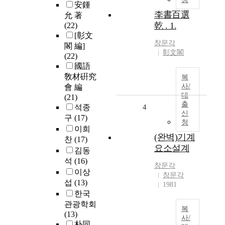
安鍾
李書百選
允 著
乾 . 1.
(22)
[彰文
창문각
閣 編]
彰文閣
(22)
國語
敎材硏究
복
사/
會 編
대
(21)
출
석종
4
신
구
(17)
청
이희
(완벽)기계
찬
(17)
요소설계
김동
석
(16)
창문각
이상
창문각
섭
(13)
1981
한국
관광학회
복
(13)
사/
朴同