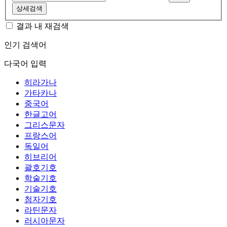
상세검색
결과 내 재검색
인기 검색어
다국어 입력
히라가나
가타카나
중국어
한글고어
그리스문자
프랑스어
독일어
히브리어
괄호기호
학술기호
기술기호
첨자기호
라틴문자
러시아문자