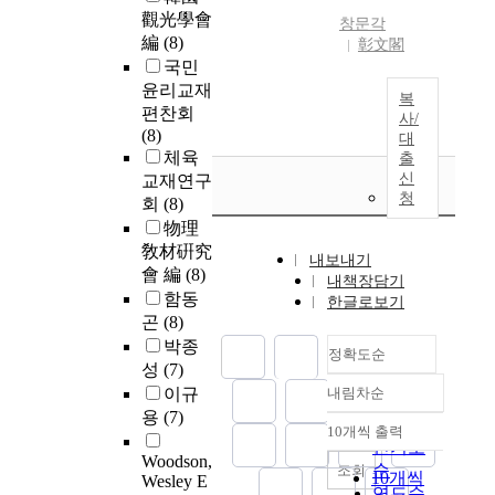
觀光學會
창문각
編
(8)
彰文閣
국민
윤리교재
복
편찬회
사/
(8)
대
체육
출
신
교재연구
청
회
(8)
物理
敎材硏究
내보내기
會 編
(8)
내책장담기
함동
한글로보기
곤
(8)
박종
정확도순
성
(7)
이규
내림차순
정확도
용
(7)
순
10개씩 출력
내림차순
인기도
Woodson,
순
조회
10개씩
Wesley E
연도순