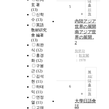
대
玄 著
출
5
(13)
신
청
신학
수
(13)
內陸アジア
英語
世界の展開
敎材硏究
南アジア世
會 編著
界の展開 .
(13)
2
최완
식
(12)
창문각
홍경
彰文閣
화
(12)
1978
구봉
근
(12)
복
김석
사/
대
현
(11)
출
6
하태
신
익
(11)
청
연정
大學日語會
열
(11)
話
교재