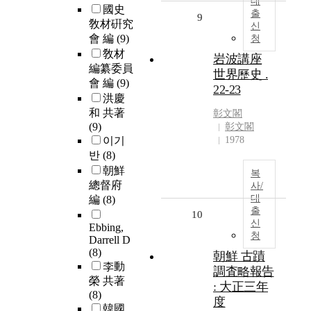
대
國史
출
9
敎材硏究
신
會 編
(9)
청
敎材
岩波講座
編纂委員
世界歷史 .
會 編
(9)
22-23
洪慶
和 共著
彰文閣
(9)
彰文閣
이기
1978
반
(8)
朝鮮
복
總督府
사/
대
編
(8)
출
10
신
Ebbing,
청
Darrell D
(8)
朝鮮 古蹟
李動
調査略報告
榮 共著
: 大正三年
(8)
度
韓國