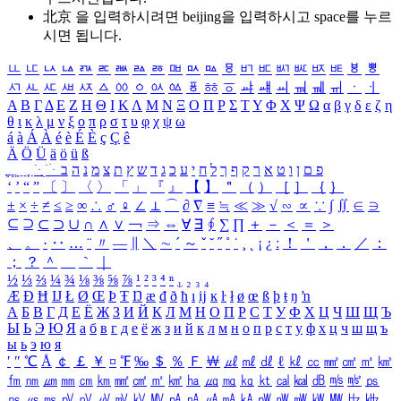
北京 을 입력하시려면
beijing
을 입력하시고 space를 누르
시면 됩니다.
ㅥ
ㅦ
ㅧ
ㅨ
ㅩ
ㅪ
ㅫ
ㅬ
ㅭ
ㅮ
ㅯ
ㅰ
ㅱ
ㅲ
ㅳ
ㅴ
ㅵ
ㅶ
ㅷ
ㅸ
ㅹ
ㅺ
ㅻ
ㅼ
ㅽ
ㅾ
ㅿ
ㆀ
ㆁ
ㆂ
ㆃ
ㆄ
ㆅ
ㆆ
ㆇ
ㆈ
ㆉ
ㆊ
ㆋ
ㆌ
ㆍ
ㆎ
Α
Β
Γ
Δ
Ε
Ζ
Η
Θ
Ι
Κ
Λ
Μ
Ν
Ξ
Ο
Π
Ρ
Σ
Τ
Υ
Φ
Χ
Ψ
Ω
α
β
γ
δ
ε
ζ
η
θ
ι
κ
λ
μ
ν
ξ
ο
π
ρ
σ
τ
υ
φ
χ
ψ
ω
á
à
Á
À
é
è
É
È
ç
Ç
ê
Ä
Ö
Ü
ä
ö
ü
ß
ְ
ֳ
ֲ
ֱ
ָ
ַ
ֵ
ֶ
ִ
ֹ
ּ
ֻ
ׂ
ׁ
ּ
ב
ה
נ
מ
צ
ת
ץ
ש
ד
ג
כ
ע
י
ח
ל
ך
ף
ק
ר
א
ט
ו
ן
ם
פ
‘
’
“
”
〔
〕
〈
〉
「
」
『
』
【
】
＂
（
）
［
］
｛
｝
±
×
÷
≠
≤
≥
∞
∴
♂
♀
∠
⊥
⌒
∂
∇
≡
≒
≪
≫
√
∽
∝
∵
∫
∬
∈
∋
⊆
⊇
⊂
⊃
∪
∩
∧
∨
￢
⇒
⇔
∀
∃
∮
∑
∏
＋
－
＜
＝
＞
、
。
·
‥
…
¨
〃
―
∥
＼
∼
´
～
ˇ
˘
˝
˚
˙
¸
˛
¡
¿
ː
！
＇
，
．
／
：
；
？
＾
＿
｀
｜
½
⅓
⅔
¼
¾
⅛
⅜
⅝
⅞
¹
²
³
⁴
ⁿ
₁
₂
₃
₄
Æ
Ð
Ħ
Ĳ
Ł
Ø
Œ
Þ
Ŧ
Ŋ
æ
đ
ð
ħ
ı
ĳ
ĸ
ŀ
ł
ø
œ
ß
þ
ŧ
ŋ
ŉ
А
Б
В
Г
Д
Е
Ё
Ж
З
И
Й
К
Л
М
Н
О
П
Р
С
Т
У
Ф
Х
Ц
Ч
Ш
Щ
Ъ
Ы
Ь
Э
Ю
Я
а
б
в
г
д
е
ё
ж
з
и
й
к
л
м
н
о
п
р
с
т
у
ф
х
ц
ч
ш
щ
ъ
ы
ь
э
ю
я
′
″
℃
Å
￠
￡
￥
¤
℉
‰
＄
％
Ｆ
￦
㎕
㎖
㎗
ℓ
㎘
㏄
㎣
㎤
㎥
㎦
㎙
㎚
㎛
㎜
㎝
㎞
㎟
㎠
㎡
㎢
㏊
㎍
㎎
㎏
㏏
㎈
㎉
㏈
㎧
㎨
㎰
㎱
㎲
㎳
㎴
㎵
㎶
㎷
㎸
㎹
㎀
㎁
㎂
㎃
㎄
㎺
㎻
㎽
㎾
㎿
㎐
㎑