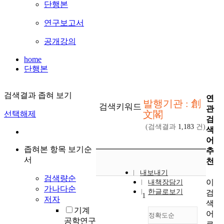
단행본
연구보고서
공개강의
home
단행본
검색결과 좁혀 보기
연
발행기관 : 創
검색키워드
관
文閣
선택해제
검
(검색결과
1,183
건)
색
어
좁혀본 항목 보기순
추
서
천
내보내기
검색량순
이
내책장담기
가나다순
한글로보기
검
1
저자
색
기계
어
정확도순
공학연구