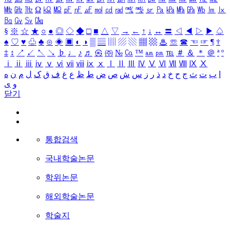
㎒
㎓
㎔
Ω
㏀
㏁
㎊
㎋
㎌
㏖
㏅
㎭
㎮
㎯
㏛
㎩
㎪
㎫
㎬
㏝
㏐
㏓
㏃
㏉
㏜
㏆
§
※
☆
★
○
●
◎
◇
◆
□
■
△
▽
→
←
↑
↓
↔
〓
◁
◀
▷
▶
♤
♠
♡
♥
♧
♣
⊙
◈
▣
◐
◑
▒
▤
▥
▨
▧
▦
▩
♨
☏
☎
☜
☞
¶
†
‡
↕
↗
↙
↖
↘
♭
♩
♪
♬
㉿
㈜
№
㏇
™
㏂
㏘
℡
＃
＆
＊
＠
ª
º
ⅰ
ⅱ
ⅲ
ⅳ
ⅴ
ⅵ
ⅶ
ⅷ
ⅸ
ⅹ
Ⅰ
Ⅱ
Ⅲ
Ⅳ
Ⅴ
Ⅵ
Ⅶ
Ⅷ
Ⅸ
Ⅹ
ا
ب
ت
ث
ج
ح
خ
د
ذ
ر
ز
س
ش
ص
ض
ط
ظ
ع
غ
ف
ق
ک
ل
م
ن
ه
و
ی
닫기
통합검색
국내학술논문
학위논문
해외학술논문
학술지