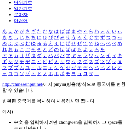
단위기호
일반기호
로마자
아랍어
あ
ぁ
か
が
さ
ざ
た
だ
な
は
ば
ぱ
ま
や
ゃ
ら
わ
ゎ
ん
い
ぃ
き
ぎ
し
じ
ち
ぢ
に
ひ
び
ぴ
み
り
う
ぅ
く
ぐ
す
ず
つ
づ
っ
ぬ
ふ
ぶ
ぷ
む
ゆ
ゅ
る
え
ぇ
け
げ
せ
ぜ
て
で
ね
へ
べ
ぺ
め
れ
お
ぉ
こ
ご
そ
ぞ
と
ど
の
ほ
ぼ
ぽ
も
よ
ょ
ろ
を
ア
ァ
カ
サ
ザ
タ
ダ
ナ
ハ
バ
パ
マ
ヤ
ャ
ラ
ワ
ヮ
ン
イ
ィ
キ
ギ
シ
ジ
チ
ヂ
ニ
ヒ
ビ
ピ
ミ
リ
ウ
ゥ
ク
グ
ス
ズ
ツ
ヅ
ッ
ヌ
フ
ブ
プ
ム
ユ
ュ
ル
エ
ェ
ケ
ゲ
セ
ゼ
テ
デ
ヘ
ベ
ペ
メ
レ
オ
ォ
コ
ゴ
ソ
ゾ
ト
ド
ノ
ホ
ボ
ポ
モ
ヨ
ョ
ロ
ヲ
―
http://chineseinput.net/
에서 pinyin(병음)방식으로 중국어를 변환
할 수 있습니다.
변환된 중국어를 복사하여 사용하시면 됩니다.
예시)
中文 을 입력하시려면
zhongwen
을 입력하시고 space를
누르시면됩니다.