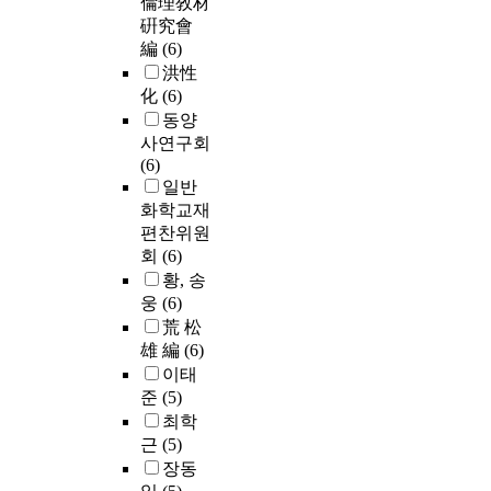
倫理敎材
硏究會
編
(6)
洪性
化
(6)
동양
사연구회
(6)
일반
화학교재
편찬위원
회
(6)
황, 송
웅
(6)
荒 松
雄 編
(6)
이태
준
(5)
최학
근
(5)
장동