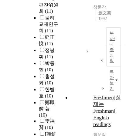
편찬위원
창문각
회
(11)
創文閣
물리
1992
교재연구
회
(11)
복
延正
사/
悅
(11)
대
출
정봉
7
신
휘
(11)
청
박동
현
(10)
목
홍성
차
화
(10)
보
기
한병
호
(10)
Freshmen[실
鄭鳳
제는
輝 著
Freshman]
(10)
English
李禧
readings
贊
(10)
[朝鮮
창문각