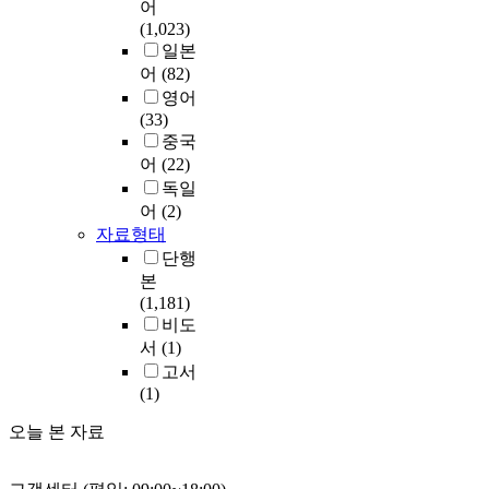
어
(1,023)
일본
어
(82)
영어
(33)
중국
어
(22)
독일
어
(2)
자료형태
단행
본
(1,181)
비도
서
(1)
고서
(1)
오늘 본 자료