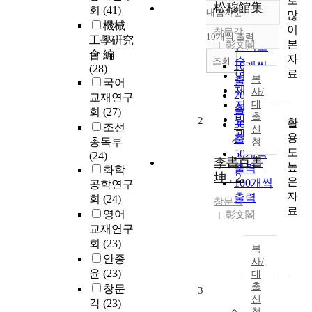
로
松穆館集
회
(41)
내림차순
많
정확도
機械
이
순
창문각
10개씩 출력
工學硏究
내림차순
본
彰文閣
인기도
會 編
자
순
조회
10개씩
(28)
료
연도순
복
출력
국어
제목순
사/
20개씩
교재연구
저자순
대
출력
회
(27)
출
발행기
2
활
30개씩
조선
신
관순
용
출력
총독부
청
도
50개씩
(24)
李書百書
높
출력
화학
坤 . 2.
은
100개씩
공학연구
자
출력
회
(24)
창문각
료
영어
彰文閣
교재연구
회
(23)
복
안종
사/
윤
(23)
대
출
창문
3
신
각
(23)
청