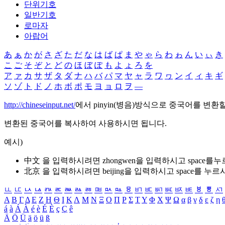
단위기호
일반기호
로마자
아랍어
あ
ぁ
か
が
さ
ざ
た
だ
な
は
ば
ぱ
ま
や
ゃ
ら
わ
ゎ
ん
い
ぃ
き
こ
ご
そ
ぞ
と
ど
の
ほ
ぼ
ぽ
も
よ
ょ
ろ
を
ア
ァ
カ
サ
ザ
タ
ダ
ナ
ハ
バ
パ
マ
ヤ
ャ
ラ
ワ
ヮ
ン
イ
ィ
キ
ギ
ソ
ゾ
ト
ド
ノ
ホ
ボ
ポ
モ
ヨ
ョ
ロ
ヲ
―
http://chineseinput.net/
에서 pinyin(병음)방식으로 중국어를 변환
변환된 중국어를 복사하여 사용하시면 됩니다.
예시)
中文 을 입력하시려면
zhongwen
을 입력하시고 space를
北京 을 입력하시려면
beijing
을 입력하시고 space를 누르
ㅥ
ㅦ
ㅧ
ㅨ
ㅩ
ㅪ
ㅫ
ㅬ
ㅭ
ㅮ
ㅯ
ㅰ
ㅱ
ㅲ
ㅳ
ㅴ
ㅵ
ㅶ
ㅷ
ㅸ
ㅹ
ㅺ
Α
Β
Γ
Δ
Ε
Ζ
Η
Θ
Ι
Κ
Λ
Μ
Ν
Ξ
Ο
Π
Ρ
Σ
Τ
Υ
Φ
Χ
Ψ
Ω
α
β
γ
δ
ε
ζ
η
á
à
Á
À
é
è
É
È
ç
Ç
ê
Ä
Ö
Ü
ä
ö
ü
ß