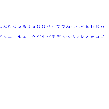
ぶ
ぷ
む
ゆ
ゅ
る
え
ぇ
け
げ
せ
ぜ
て
で
ね
へ
べ
ぺ
め
れ
お
ぉ
プ
ム
ユ
ュ
ル
エ
ェ
ケ
ゲ
セ
ゼ
テ
デ
ヘ
ベ
ペ
メ
レ
オ
ォ
コ
ゴ