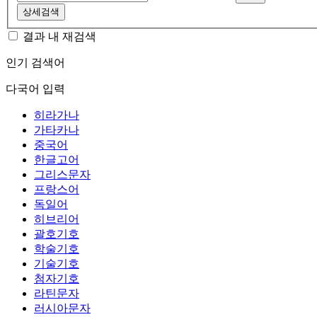
상세검색
결과 내 재검색
인기 검색어
다국어 입력
히라가나
가타카나
중국어
한글고어
그리스문자
프랑스어
독일어
히브리어
괄호기호
학술기호
기술기호
첨자기호
라틴문자
러시아문자