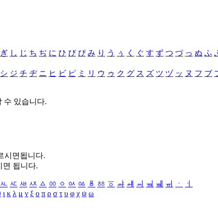
ぎ
し
じ
ち
ぢ
に
ひ
び
ぴ
み
り
う
ぅ
く
ぐ
す
ず
つ
づ
っ
ぬ
ふ
シ
ジ
チ
ヂ
ニ
ヒ
ビ
ピ
ミ
リ
ウ
ゥ
ク
グ
ス
ズ
ツ
ヅ
ッ
ヌ
フ
ブ
할 수 있습니다.
누르시면됩니다.
시면 됩니다.
ㅻ
ㅼ
ㅽ
ㅾ
ㅿ
ㆀ
ㆁ
ㆂ
ㆃ
ㆄ
ㆅ
ㆆ
ㆇ
ㆈ
ㆉ
ㆊ
ㆋ
ㆌ
ㆍ
ㆎ
θ
ι
κ
λ
μ
ν
ξ
ο
π
ρ
σ
τ
υ
φ
χ
ψ
ω