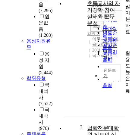
로
초등교사의 자
음
내림차순
많
정확도
기장학 참여
(7,295)
이
순
실태와 요구
10개씩 출력
원
내림차순
본
인기도
문없
분석
자
순
조회
10개씩
음
료
연도순
강말수
출력
(1,203)
제목순
아주대학교 교
음성지원유
20개씩
육대학원
저자순
무
출력
2001
발행기
활
음
30개씩
국내석사
관순
용
성 지
출력
도
원
50개씩
원문보
높
(5,444)
출력
기
학위유형
은
100개씩
본
자
국
출력
연
료
내석
구
사
는
(7,522)
현
국
직
내박
초
사
등
2
법학전문대학
(976)
학
주제분류
원 제도의 실