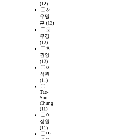
며
하
학
(12)
다
육
였
,
스
분
위
,
였
교
선
.
대
다
독
의
석
하
조
고
,
우명
진
학
.
서
질
자
여
사
,
특
훈
(12)
로
원
,
을
료
본
도
이
성
준
문
상
본
교
높
로
연
구
를
화
비
담
연
무경
재
이
사
구
의
통
된
행
심
구
(12)
연
고
용
에
구
해
대
동
리
의
최
구
,
하
서
성
각
학
과
진
결
권영
,
국
였
사
타
대
으
대
학
과
(12)
대
민
다
용
당
학
로
학
동
를
이
학
들
.
한
도
의
선
진
기
요
원
이
S
통
석원
(
학
별
로
는
약
학
저
P
계
(11)
C
부
하
교
다
하
위
렴
S
분
o
과
여
육
양
면
Tae-
과
하
S
석
n
정
학
,
Sun
하
다
정
게
2
기
s
의
부
Chung
그
였
음
이
법
2
법
t
특
생
(11)
리
다
과
수
률
.
은
r
징
을
이
고
.
같
,
서
0
S
u
들
대
정원
직
이
다
방
비
통
P
c
을
상
(11)
업
중
.
송
스
계
S
t
파
으
박
만
동
매
를
프
S
V
악