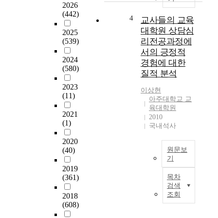
2026
현
로
전
(442)
장
우
공
4
교사들의 교육
에
리
대
대학원 상담심
2025
서
가
학
리전공과정에
(539)
내
장
원
서의 긍정적
실
기
생
2024
경험에 대한
있
적
들
(580)
질적 분석
는
인
의
자
관
진
2023
이상현
기
점
로
(11)
아주대학교 교
장
에
발
육대학원
학
서
달
2021
2010
(1)
을
장
을
국내석사
정
차
위
2020
착
취
해
(40)
원문보
시
해
개
기
키
야
인
2019
<
고
할
의
(361)
목차
국
활
로
실
검색
문
성
스
천
조회
2018
초
화
쿨
적
(608)
록
시
,
수