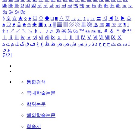
㎒
㎓
㎔
Ω
㏀
㏁
㎊
㎋
㎌
㏖
㏅
㎭
㎮
㎯
㏛
㎩
㎪
㎫
㎬
㏝
㏐
㏓
㏃
㏉
㏜
㏆
§
※
☆
★
○
●
◎
◇
◆
□
■
△
▽
→
←
↑
↓
↔
〓
◁
◀
▷
▶
♤
♠
♡
♥
♧
♣
⊙
◈
▣
◐
◑
▒
▤
▥
▨
▧
▦
▩
♨
☏
☎
☜
☞
¶
†
‡
↕
↗
↙
↖
↘
♭
♩
♪
♬
㉿
㈜
№
㏇
™
㏂
㏘
℡
＃
＆
＊
＠
ª
º
ⅰ
ⅱ
ⅲ
ⅳ
ⅴ
ⅵ
ⅶ
ⅷ
ⅸ
ⅹ
Ⅰ
Ⅱ
Ⅲ
Ⅳ
Ⅴ
Ⅵ
Ⅶ
Ⅷ
Ⅸ
Ⅹ
ا
ب
ت
ث
ج
ح
خ
د
ذ
ر
ز
س
ش
ص
ض
ط
ظ
ع
غ
ف
ق
ک
ل
م
ن
ه
و
ی
닫기
통합검색
국내학술논문
학위논문
해외학술논문
학술지