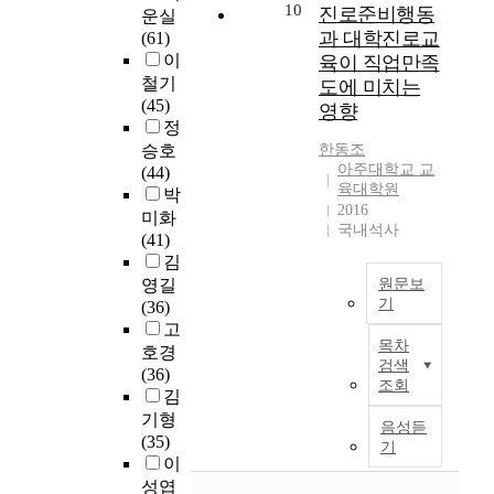
동
있
i
의
된
행
10
향
진로준비행동
시
운실
이
기
다
c
이
우
정
과 대학진로교
작
(61)
가
는
.
a
해
연
직
하
이
육이 직업만족
장
무
이
l
집
기
원
아
게
철기
도에 미치는
필
엇
를
A
단
술
의
주
되
(45)
요
영향
인
위
n
에
,
스
대
었
정
로
가
하
a
의
진
포
학
다
승호
한동조
하
’
여
l
한
로
츠
교
.
아주대학교 교
(44)
는
둘
연
y
의
결
활
교
육대학원
박
서
째
구
s
견
정
동
육
2016
각
미화
비
,
문
i
반
자
이
국내석사
대
국
(41)
스
‘
제
s
영
기
직
학
에
김
와
상
를
S
을
효
무
원
많
,
영길
원문보
담
다
y
통
능
만
이
기
대
(36)
심
음
s
해
감
족
대
존
학
고
본
리
과
t
나
,
및
학
재
목차
도
호경
연
전
같
e
타
진
생
행
검색
하
서
(36)
구
공
이
m
난
로
활
정
조회
고
관
김
는
과
설
)
로
관
만
관
있
에
기형
직
정
정
를
스
여
족
음성듣
리
는
바
(35)
장
을
하
사
쿨
행
에
기
전
대
라
이
인
통
였
용
법
동
미
공
학
는
성엽
들
해
다
하
률
간
치