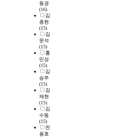
구
과
,
동경
부
고
문
펴
로
)
는
정
이
(16)
터
사
제
보
인
이
을
<
이
용
김
1
전
를
면
하
와
이
대
있
자
종현
0
질
확
,
여
같
용
학
는
교
(15)
월
문
인
자
불
이
하
행
한
육
김
5
에
하
기
가
설
여
정
국
,
문석
일
답
기
장
피
정
최
직
대
도
(15)
까
한
위
학
하
한
종
원
학
서
홍
지
1
해
에
게
연
적
의
을
관
민성
였
0
서
대
인
구
으
직
찾
정
(15)
으
명
울
해
상
문
로
무
아
보
김
며
을
과
매
하
제
2
스
커
화
,
승주
연
수
우
게
를
7
트
리
,
불
(15)
구
원
강
된
검
0
레
큘
주
성
김
참
,
한
등
증
명
스
럼
제
실
재현
여
인
필
록
하
을
가
을
별
한
(15)
자
천
요
금
기
추
직
조
서
응
김
로
,
성
이
위
출
무
사
비
답
선
대
수동
을
나
해
분
만
및
스
을
정
구
(15)
인
인
상
석
족
분
로
보
하
지
전
식
가
담
하
에
석
구
인
여
역
용호
하
요
을
였
미
하