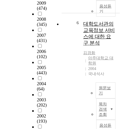
2009
정
는
라
본
,
음성듣
(474)
에
상
경
연
계
기
어
담
기
구
획
2008
떠
을
도
를
된
6
대학도서관의
(345)
한
전
관
마
우
교육정보 서비
기
공
내
감
연
2007
스에 대한 요
대
하
초
하
기
(431)
구 분석
를
는
등
고
술
가
대
학
자
과
2006
김경화
지
학
(102)
교
한
진
아주대학교 대
고
원
3
다
로
학원
2005
와
생
1
.
관
2004
(443)
서
의
국내석사
개
여
,
진
학
앞
행
2004
어
로
교
에
동
원문보
(64)
떤
결
의
서
과
기
공
정
교
로
의
2003
현
부
동
사
스
관
목차
(202)
재
를
기
3
쿨
계
검색
의
통
와
2
도
에
조회
2002
대
해
불
0
입
서
(193)
학
무
확
음성듣
명
에
진