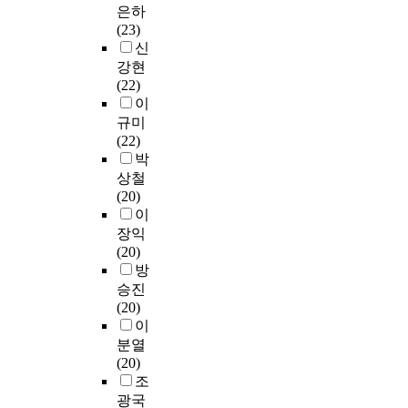
자
고
관
제
a
커
은하
본
다
가
한
기
있
여
사
t
리
(23)
연
.
’
가
장
다
행
립
i
큘
신
구
이
로
?
학
고
동
대
f
럼
강현
는
에
설
둘
인
해
에
학
i
의
(22)
대
서
정
째
식
도
미
교
e
분
이
학
울
하
,
수
과
치
행
d
석
도
규미
및
였
상
준
언
는
정
c
과
서
(22)
경
다
담
과
이
영
직
l
비
관
박
기
.
자
참
아
향
원
u
교
에
상철
도
이
진
여
니
력
을
s
를
서
(20)
지
에
로
실
다
은
모
t
진
제
이
역
경
결
태
.
어
집
e
행
공
장익
에
기
정
에
전
떠
단
r
하
하
(20)
서
도
동
관
체
한
으
r
게
고
방
근
수
기
한
정
가
로
a
되
있
승진
무
원
가
사
원
?
선
n
었
는
(20)
하
소
진
항
을
정
d
으
서
이
는
재
로
을
2
셋
한
o
며
비
직
분열
의
정
전
0
째
다
m
,
스
장
(20)
아
체
반
0
,
음
s
이
에
인
조
주
감
적
0
상
유
a
러
대
을
광국
대
에
인
명
담
층
m