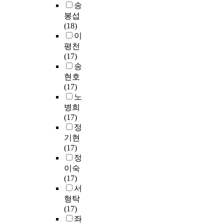
으
교
내
째
청
관
t
2
송
분
.
로
육
력
,
난
계
e
2
봉섭
석
실
대
이
초
투
에
r
4
(18)
도
대
시
학
진
등
자
서
r
명
이
병
학
하
원
로
교
를
진
a
을
평천
행
도
였
교
정
사
했
로
n
추
(17)
을
서
다
육
체
들
던
결
d
출
송
하
관
.
과
감
의
대
정
o
분
현호
게
서
조
정
에
자
학
자
m
석
(17)
되
비
사
을
미
기
들
기
s
하
노
었
스
기
통
치
장
이
효
a
였
다
병희
분
간
해
는
학
생
능
m
다
.
(17)
야
은
‘
영
의
각
감
p
.
정
를
2
긍
향
필
보
의
l
기현
도
0
정
은
요
다
매
i
자
먼
(17)
서
1
적
어
성
적
개
n
료
저
정
이
5
인
떠
에
게
효
g
수
지
이숙
용
년
경
한
대
배
과
m
집
식
(17)
,
9
험
가
한
정
가
e
을
재
서
인
월
을
?
인
된
있
t
위
산
형탁
쇄
1
했
식
인
는
h
한
학
(17)
잡
5
다
연
을
원
가
o
도
부
좌
지
일
’
구
살
으
?
d