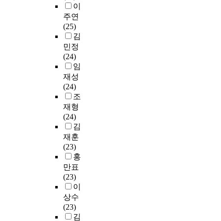
위
직
후
실
로
았
생
공
이
정
는
한
업
상
성
요
기
의
주연
직
분
기
만
담
에
약
때
계
이
(25)
원
석
초
족
활
대
,
문
획
선
김
을
과
자
도
동
한
논
에
된
두
모
민정
연
료
에
은
인
의
어
우
집
(24)
구
로
어
어
내
해
떠
연
단
임
가
활
떠
떻
력
보
한
기
본
으
재성
힘
용
한
게
,
면
시
술
연
로
(24)
든
하
영
하
진
다
각
과
구
유
조
바
는
향
고
로
음
으
진
에
층
재형
,
데
을
있
정
과
로
로
서
집
(24)
학
이
미
으
체
같
보
결
는
락
김
부
논
치
며
감
다
아
정
경
무
재훈
과
문
는
,
과
.
도
자
기
선
(23)
정
의
가
상
의
먼
문
기
도
표
홍
이
목
알
담
상
저
제
효
에
집
있
만표
적
아
계
관
초
점
능
소
법
는
(23)
이
보
획
관
등
을
감
재
(
선
이
있
고
은
계
교
내
이
한
s
진
상수
다
자
무
는
사
포
진
4
t
국
(23)
.
하
엇
어
의
하
로
년
r
의
김
였
인
떠