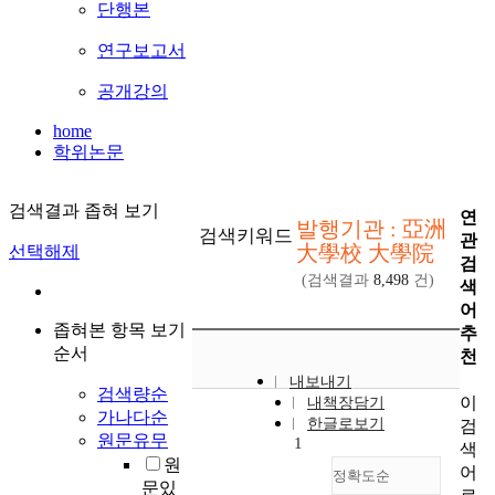
단행본
연구보고서
공개강의
home
학위논문
검색결과 좁혀 보기
연
발행기관 : 亞洲
검색키워드
관
大學校 大學院
선택해제
검
(검색결과
8,498
건)
색
어
좁혀본 항목 보기
추
순서
천
내보내기
검색량순
이
내책장담기
가나다순
한글로보기
검
원문유무
1
색
원
어
정확도순
문있