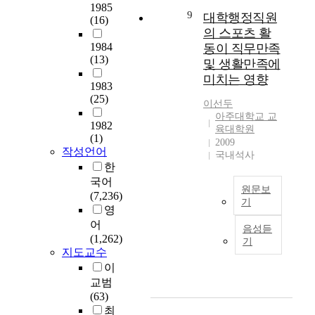
스
하
1985
.
로
하
하
를
학
9
템
대학행정직원
여
(16)
성
였
나
설
행
을
의 스포츠 활
서
연
장
으
의
정
정
분
비
1984
동이 직무만족
구
하
며
문
하
직
석
(13)
스
및 생활만족에
문
는
분
제
였
원
하
해
미치는 영향
제
데
석
로
다
의
여
1983
야
는
필
의
써
.
직
(25)
한
하
이선두
첫
요
도
해
무
국
는
아주대학교 교
째
한
구
결
첫
스
1982
에
육대학원
필
,
기
로
할
째
(1)
트
맞
2009
요
‘
초
는
수
,
작성언어
레
국내석사
는
성
교
자
S
있
상
한
스
교
이
육
료
A
는
담
가
국어
과
대
원문보
대
를
S
것
전
직
(7,236)
과
두
기
학
제
(
이
공
무
영
정
되
원
공
S
아
대
국
만
어
을
었
음성듣
에
함
t
니
학
문
족
(1,262)
제
기
다
진
에
a
다
원
초
에
지도교수
안
.
학
그
t
.
생
록
미
이
하
이
하
목
i
의
치
교범
기
용
게
적
s
각
계
대
는
(63)
위
자
된
이
t
각
획
학
영
최
해
들