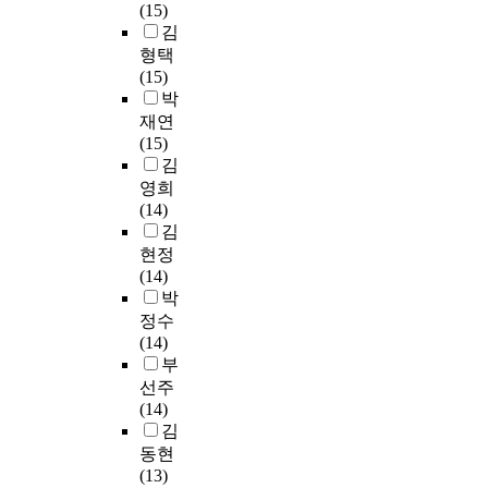
분
4
각
에
(15)
고
건
전
다
치
였
하
9
각
서
김
있
충
공
.
는
으
여
부
인
상
었
족
하
형택
영
며
대
를
터
담
는
을
고
자
(15)
향
,
학
제
뷰
관
데
위
있
료
박
>
그
특
외
를
련
(
해
는
수
재연
설
후
성
한
진
전
9
교
서
집
(15)
문
특
별
총
행
공
7
원
울
을
김
지
허
,
3
하
석
.
충
,
위
영희
를
3
학
4
였
사
4
원
경
한
(14)
사
극
년
5
으
과
1
을
기
도
김
용
이
별
부
며
정
%
위
,
구
현정
하
라
,
를
,
에
)
하
인
는
(14)
였
고
전
분
이
재
,
여
천
<
박
으
불
공
석
를
학
성
짧
소
대
며
정수
리
계
자
통
중
별
은
재
학
,
(14)
어
열
료
해
인
·
시
석
행
측
부
지
별
로
수
대
교
간
사
정
정
선주
는
,
활
집
학
직
에
과
직
변
(14)
나
졸
용
된
원
경
이
정
원
수
김
라
업
하
자
생
력
를
대
의
의
동현
인
후
였
료
2
별
해
학
스
신
(13)
일
진
다
는
5