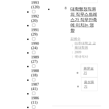
수
비
는
하
1993
전
을
아
집
교
데
(120)
는
8
문
대학행정직원
맞
보
된
하
목
지
화
의 직무스트레
추
고
자
여
적
1992
식
,
스가 직무만족
어
,
료
분
을
(20)
재
다
질
상
에 미치는 영
는
석
두
산
양
적
담
성
해
었
1991
향
산
화
분
을
(29)
별
보
다
업
된
석
전
김병수
·
았
.
을
이
1990
아주대학교 교
을
공
교
다
이
대
용
(24)
육대학원
통
하
직
.
를
비
자
2009
해
는
경
하
위
하
국내석사
의
1989
심
대
력
지
하
기
(27)
요
도
학
별
만
여
위
구
깊
원
로
,
다
원문보
해
1988
를
게
생
기
교
이
음
(18)
선
적
알
들
차
들
과
국
진
극
음성듣
아
이
분
개
같
문
1987
국
적
기
보
향
석
별
은
(41)
초
의
으
는
후
을
사
연
록
교
로
것
상
을
안
구
1986
육
수
이
담
(11)
실
들
문
시
렴
다
자
시
은
제
대