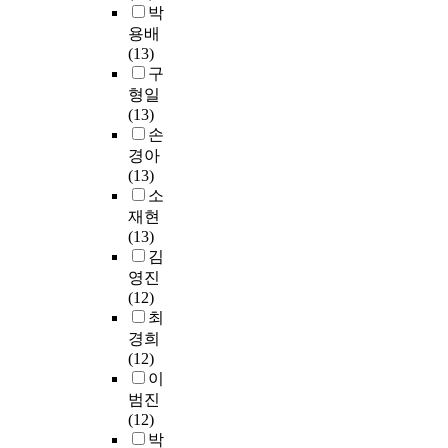
학
미
C
정
를
박
교
격
1
지
다
부
한
r
자
제
용배
사
한
7
를
.
커
결
o
와
외
(13)
들
인
6
사
자
리
과
n
2
한
구
의
가
부
용
료
큘
를
b
명
2
전
주
,
하
형일
분
럼
보
a
의
5
반
의
온
였
(13)
석
을
인
c
감
1
적
를
라
으
손
을
분
집
h
수
부
자
따
인
며
경아
위
석
단
α
자
를
기
랐
1
,
(13)
하
하
에
를
가
대
장
기
1
측
소
여
였
대
산
참
상
학
때
9
정
재현
본
다
하
출
여
으
참
문
부
변
(13)
연
.
여
하
하
로
여
이
총
수
김
구
두
였
고
S
실
다
2
의
영진
에
다
집
으
분
P
태
.
9
신
(12)
서
양
단
며
석
S
를
이
5
뢰
최
사
한
간
,
하
S
살
는
부
도
용
경희
교
요
연
였
2
펴
다
를
계
한
(12)
과
구
구
다
2
보
수
회
수
통
이
과
차
대
.
.
면
의
수
의
계
범진
정
이
상
0
주
법
하
구
분
(12)
을
를
자
자
프
로
조
였
간
석
박
단
비