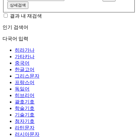
상세검색
결과 내 재검색
인기 검색어
다국어 입력
히라가나
가타카나
중국어
한글고어
그리스문자
프랑스어
독일어
히브리어
괄호기호
학술기호
기술기호
첨자기호
라틴문자
러시아문자