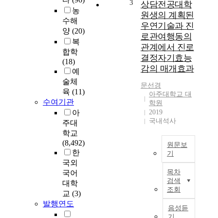
전
구
3
상담전공대학
농
체
의
원생의 계획된
,
마
수해
우연기술과 진
성
지
양
(20)
로관여행동의
별
막
복
관계에서 진로
및
으
합학
결정자기효능
교
로
(18)
감의 매개효과
직
지
예
경
금
술체
문선경
력
까
육
(11)
아주대학교 대
별
지
수여기관
학원
로
논
아
2019
조
의
국내석사
주대
사
된
학교
,
로
(8,492)
원문보
분
스
한
기
석
쿨
국외
하
제
본
목차
국어
여
도
연
검색
대학
보
를
구
조회
교
(3)
고
바
는
발행연도
일
탕
상
음성듣
선
으
담
기