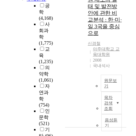
교
공
태 및 발전방
교
학
안에 관한 비
사
(4,168)
교분석 : 한·미·
들
사
일 3국을 중심
에
회과
으로
의
학
해
(1,775)
신경철
수
교
아주대학교 교
행
육대학원
육
되
2008
(1,235)
고
국내석사
의
있
약학
는
(1,061)
원문보
자
자
기
기
연과
장
이
목차
학
학
章
검색
(754)
참
에
조회
인
여
서
문학
실
는
음성듣
(521)
태
본
기
기
를
연
타
(96)