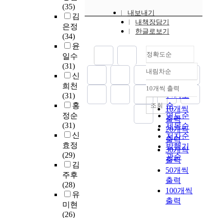
원
방
(35)
을
어
.
였
의
의
는
김
과
내보내기
향
김
대
떤
첫
다
내
상
영
병
정
내책장담기
을
상
은정
긍
째
.
용
관
향
수
한글로보기
의
파
으
(34)
정
,
자
들
관
연
악
로
윤
적
상
료
은
계
아
구
하
정확도순
취
일수
인
담
분
개
는
주
본
는
여
업
(31)
경
전
석
별
어
대
연
1
내림차순
변
정확도
전
신
험
공
결
이
떠
학
구
년
화
진
순
을
대
희천
과
익
한
교
에
10개씩 출력
교
내림차순
하
로
인기도
했
학
(31)
를
집
가
교
서
육
는
준
는
원
홍
순
조회
자
단
?
육
는
10개씩
과
대
비
가
생
정순
연도순
기
의
대
경
출력
정
학
행
’
의
(31)
장
신
둘
학
제목순
기
20개씩
에
도
동
,
진
신
학
뢰
째
원
저자순
도
국
출력
서
과
셋
로
의
가
,
효정
발행기
에
한
30개씩
관
대
째
결
참
밑
상
대
(29)
관순
소
되
출력
을
학
,
정
여
바
담
학
김
재
어
50개씩
재
진
‘
동
실
탕
전
행
주후
한
있
구
출력
로
전
기
태
이
공
정
(28)
대
어
성
100개씩
교
공
및
와
되
대
관
유
학
체
하
출력
육
과
불
요
지
학
리
미현
교
계
기
이
정
확
구
않
원
전
(26)
행
있