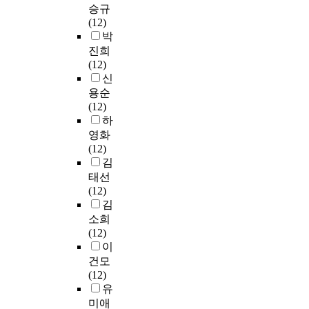
의
세
로
참
인
고
은
기
승규
순
교
일
한
그
여
을
이
α
법
(12)
화
하
반
분
램
하
배
들
=
은
박
하
였
적
석
을
는
출
중
.
S
진희
기
다
특
결
이
자
하
불
6
P
(12)
위
.
성
과
용
기
고
성
6
S
신
해
을
를
하
장
법
실
5
S
직
용순
설
파
영
여
학
조
한
~
1
접
(12)
문
악
역
상
유
인
자
.
2
만
하
지
하
별
관
형
간
료
8
.
든
영화
는
기
로
분
은
의
8
2
0
7
(12)
대
위
살
석
각
치
부
1
프
개
김
학
해
펴
과
종
열
를
로
로
기
태선
의
빈
보
단
연
한
제
나
그
준
(12)
특
도
면
순
수
경
외
타
램
교
김
성
와
첫
회
,
쟁
하
났
으
과
소희
을
백
째
귀
인
을
고
다
로
목
(12)
지
분
,
분
터
통
총
.
분
으
이
역
율
교
석
넷
해
2
자
석
로
과
건모
을
사
을
정
사
8
료
하
분
일
(12)
구
들
실
보
법
7
분
였
류
반
유
하
의
시
탐
서
부
석
으
를
대
미애
였
교
하
색
비
를
을