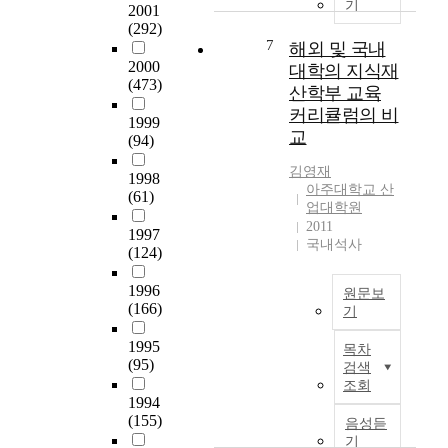
도
기
슨
실
을
따
로
2001
서
도
성
(292)
대
른
결
관
7
해외 및 국내
움
에
상
여
정
에
2000
을
대
대학의 지식재
으
러
자
서
(473)
받
한
로
개
기
산학부 교육
는
았
인
설
별
효
커리큘럼의 비
자
1999
는
내
문
사
능
교
(94)
료
지
력
지
안
감
를
,
이
를
에
이
김영재
1998
정
개
진
이
대
매
아주대학교 산
(61)
리
인
로
업대학원
용
하
개
,
2011
적
정
하
여
효
1997
보
국내석사
이
체
여
미
과
(124)
관
고
감
자
국
를
만
긍
에
료
과
나
1996
원문보
하
정
미
(166)
를
일
타
기
는
적
치
수
본
내
본
것
1995
인
는
집
의
는
목차
연
이
(95)
경
영
검색
하
로
지
구
아
조회
험
향
였
스
살
는
니
1994
에
력
고
쿨
펴
급
(155)
라
음성듣
초
을
,
과
보
변
,
기
점
알