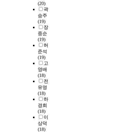
한
한
대
(20)
학
미
실
으
전
집
p
조
이
상
곽
교
치
태
로
공
락
l
사
용
으
에
는
승주
와
제
대
무
i
를
자
로
서
영
(19)
교
한
학
선
n
실
의
실
상
향
장
사
한
원
표
g
시
요
시
담
은
중순
변
총
생
집
m
하
구
하
심
어
(19)
인
정
의
법
e
면
정
였
리
떠
허
별
원
계
(
t
서
도
으
를
한
실
문
획
s
준석
h
한
와
며
전
가
태
제
된
t
(19)
o
국
요
,
공
?
로
도
우
r
고
d
에
구
남
한
셋
살
그
연
a
영배
)
있
차
녀
또
째
펴
렇
기
t
(18)
을
는
이
모
는
,
보
고
술
i
전
이
지
에
두
전
불
면
,
,
f
유영
용
식
대
3
공
확
다
로
진
i
(18)
하
재
하
9
하
실
음
스
로
e
하
여
산
여
4
는
성
과
쿨
관
d
경희
최
학
분
명
교
에
같
유
여
c
(18)
종
부
석
을
사
대
다
치
행
l
이
적
에
하
대
들
한
.
에
동
u
으
상덕
대
였
상
중
인
첫
엄
의
s
로
(18)
한
다