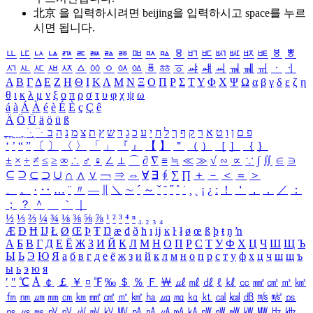
北京 을 입력하시려면
beijing
을 입력하시고 space를 누르
시면 됩니다.
ㅥ
ㅦ
ㅧ
ㅨ
ㅩ
ㅪ
ㅫ
ㅬ
ㅭ
ㅮ
ㅯ
ㅰ
ㅱ
ㅲ
ㅳ
ㅴ
ㅵ
ㅶ
ㅷ
ㅸ
ㅹ
ㅺ
ㅻ
ㅼ
ㅽ
ㅾ
ㅿ
ㆀ
ㆁ
ㆂ
ㆃ
ㆄ
ㆅ
ㆆ
ㆇ
ㆈ
ㆉ
ㆊ
ㆋ
ㆌ
ㆍ
ㆎ
Α
Β
Γ
Δ
Ε
Ζ
Η
Θ
Ι
Κ
Λ
Μ
Ν
Ξ
Ο
Π
Ρ
Σ
Τ
Υ
Φ
Χ
Ψ
Ω
α
β
γ
δ
ε
ζ
η
θ
ι
κ
λ
μ
ν
ξ
ο
π
ρ
σ
τ
υ
φ
χ
ψ
ω
á
à
Á
À
é
è
É
È
ç
Ç
ê
Ä
Ö
Ü
ä
ö
ü
ß
ְ
ֳ
ֲ
ֱ
ָ
ַ
ֵ
ֶ
ִ
ֹ
ּ
ֻ
ׂ
ׁ
ּ
ב
ה
נ
מ
צ
ת
ץ
ש
ד
ג
כ
ע
י
ח
ל
ך
ף
ק
ר
א
ט
ו
ן
ם
פ
‘
’
“
”
〔
〕
〈
〉
「
」
『
』
【
】
＂
（
）
［
］
｛
｝
±
×
÷
≠
≤
≥
∞
∴
♂
♀
∠
⊥
⌒
∂
∇
≡
≒
≪
≫
√
∽
∝
∵
∫
∬
∈
∋
⊆
⊇
⊂
⊃
∪
∩
∧
∨
￢
⇒
⇔
∀
∃
∮
∑
∏
＋
－
＜
＝
＞
、
。
·
‥
…
¨
〃
―
∥
＼
∼
´
～
ˇ
˘
˝
˚
˙
¸
˛
¡
¿
ː
！
＇
，
．
／
：
；
？
＾
＿
｀
｜
½
⅓
⅔
¼
¾
⅛
⅜
⅝
⅞
¹
²
³
⁴
ⁿ
₁
₂
₃
₄
Æ
Ð
Ħ
Ĳ
Ł
Ø
Œ
Þ
Ŧ
Ŋ
æ
đ
ð
ħ
ı
ĳ
ĸ
ŀ
ł
ø
œ
ß
þ
ŧ
ŋ
ŉ
А
Б
В
Г
Д
Е
Ё
Ж
З
И
Й
К
Л
М
Н
О
П
Р
С
Т
У
Ф
Х
Ц
Ч
Ш
Щ
Ъ
Ы
Ь
Э
Ю
Я
а
б
в
г
д
е
ё
ж
з
и
й
к
л
м
н
о
п
р
с
т
у
ф
х
ц
ч
ш
щ
ъ
ы
ь
э
ю
я
′
″
℃
Å
￠
￡
￥
¤
℉
‰
＄
％
Ｆ
￦
㎕
㎖
㎗
ℓ
㎘
㏄
㎣
㎤
㎥
㎦
㎙
㎚
㎛
㎜
㎝
㎞
㎟
㎠
㎡
㎢
㏊
㎍
㎎
㎏
㏏
㎈
㎉
㏈
㎧
㎨
㎰
㎱
㎲
㎳
㎴
㎵
㎶
㎷
㎸
㎹
㎀
㎁
㎂
㎃
㎄
㎺
㎻
㎽
㎾
㎿
㎐
㎑