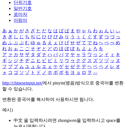
단위기호
일반기호
로마자
아랍어
あ
ぁ
か
が
さ
ざ
た
だ
な
は
ば
ぱ
ま
や
ゃ
ら
わ
ゎ
ん
い
ぃ
き
ぎ
し
じ
ち
ぢ
に
ひ
び
ぴ
み
り
う
ぅ
く
ぐ
す
ず
つ
づ
っ
ぬ
ふ
ぶ
ぷ
む
ゆ
ゅ
る
え
ぇ
け
げ
せ
ぜ
て
で
ね
へ
べ
ぺ
め
れ
お
ぉ
こ
ご
そ
ぞ
と
ど
の
ほ
ぼ
ぽ
も
よ
ょ
ろ
を
ア
ァ
カ
サ
ザ
タ
ダ
ナ
ハ
バ
パ
マ
ヤ
ャ
ラ
ワ
ヮ
ン
イ
ィ
キ
ギ
シ
ジ
チ
ヂ
ニ
ヒ
ビ
ピ
ミ
リ
ウ
ゥ
ク
グ
ス
ズ
ツ
ヅ
ッ
ヌ
フ
ブ
プ
ム
ユ
ュ
ル
エ
ェ
ケ
ゲ
セ
ゼ
テ
デ
ヘ
ベ
ペ
メ
レ
オ
ォ
コ
ゴ
ソ
ゾ
ト
ド
ノ
ホ
ボ
ポ
モ
ヨ
ョ
ロ
ヲ
―
http://chineseinput.net/
에서 pinyin(병음)방식으로 중국어를 변환
할 수 있습니다.
변환된 중국어를 복사하여 사용하시면 됩니다.
예시)
中文 을 입력하시려면
zhongwen
을 입력하시고 space를
누르시면됩니다.