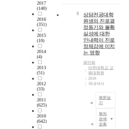
>
킬
즉
행
2017
수
한
에
(140)
있
국
영
5
상담전공대학
본
는
형
향
2016
원생의 진로결
연
(351)
자
로
을
정동기와 불확
구
료
스
미
실성에 대한
2015
는
를
쿨
치
인내력이 진로
(10)
교
제
제
는
정체감에 미치
사
공
도
진
2014
는 영향
들
하
운
로
(4)
이
는
영
관
최민희
교
데
을
여
2013
아주대학교 교
육
목
위
행
(51)
육대학원
대
적
한
동
2018
학
을
방
의
2012
국내석사
원
두
향
중
(33)
상
고
제
요
원문보
담
있
시
성
2011
기
심
(625)
다
를
을
리
.
함
인
목차
2010
전
본
이
으
식
검색
(642)
공
연
에
로
하
조회
과
구
따
써
고