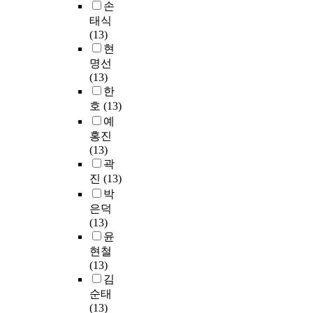
로
결
원
포
뢰
손
본
로
.
‘
4
도
하
생
츠
도
태식
과
에
합
명
차
려
들
활
계
(13)
유
따
분
의
을
이
한
을
동
수
현
럽
라
석
에
대
없
점
대
이
의
의
명선
서
기
의
상
이
등
상
직
구
대
(13)
비
법
한
으
같
이
으
무
간
학
한
스
으
질
로
은
모
로
만
은
중
호
(13)
의
로
적
설
결
든
설
족
α
지
예
요
는
연
문
과
것
문
및
=
식
구
홍진
변
구
을
를
이
조
생
.
재
정
(13)
수
방
실
나
로
사
활
6
산
도
곽
의
법
시
타
스
를
만
9
학
분
진
(13)
신
’
하
내
쿨
실
족
8
부
석
박
뢰
을
였
고
설
시
에
~
가
을
성
은덕
사
으
있
립
하
미
.
존
실
을
(13)
용
며
다
과
였
치
8
재
시
검
윤
하
,
.
정
다
는
5
하
한
증
현철
여
결
둘
에
.
영
5
는
후
하
(13)
4
측
째
있
오
향
로
학
,
기
김
명
치
,
어
프
>
나
교
유
위
의
3
순태
초
서
라
설
타
의
의
해
평
부
(13)
등
엄
인
문
났