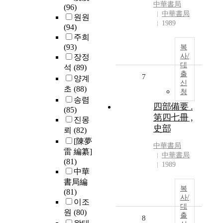
中華書局
(96)
中華書局
원원
1989
(94)
주희
(93)
복
사/
장정
대
석
(89)
출
7
양계
신
초
(88)
청
송렴
四部備要 .
(85)
第四七冊 ,
진몽
史部
뢰
(82)
[陳夢
中華書局
雷 編纂]
中華書局
(81)
1989
中華
書局編
복
(81)
사/
이조
대
원
(80)
출
8