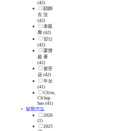
(42)
顔師
古 注
(42)
李延
壽
(42)
양신
(42)
梁啓
超 著
(42)
왕문
금
(42)
두보
(41)
Ch'en,
Ch'ing-
hao
(41)
발행연도
2026
(1)
2025