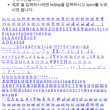
北京 을 입력하시려면
beijing
을 입력하시고 space를 누르
시면 됩니다.
ㅥ
ㅦ
ㅧ
ㅨ
ㅩ
ㅪ
ㅫ
ㅬ
ㅭ
ㅮ
ㅯ
ㅰ
ㅱ
ㅲ
ㅳ
ㅴ
ㅵ
ㅶ
ㅷ
ㅸ
ㅹ
ㅺ
ㅻ
ㅼ
ㅽ
ㅾ
ㅿ
ㆀ
ㆁ
ㆂ
ㆃ
ㆄ
ㆅ
ㆆ
ㆇ
ㆈ
ㆉ
ㆊ
ㆋ
ㆌ
ㆍ
ㆎ
Α
Β
Γ
Δ
Ε
Ζ
Η
Θ
Ι
Κ
Λ
Μ
Ν
Ξ
Ο
Π
Ρ
Σ
Τ
Υ
Φ
Χ
Ψ
Ω
α
β
γ
δ
ε
ζ
η
θ
ι
κ
λ
μ
ν
ξ
ο
π
ρ
σ
τ
υ
φ
χ
ψ
ω
á
à
Á
À
é
è
É
È
ç
Ç
ê
Ä
Ö
Ü
ä
ö
ü
ß
ְ
ֳ
ֲ
ֱ
ָ
ַ
ֵ
ֶ
ִ
ֹ
ּ
ֻ
ׂ
ׁ
ּ
ב
ה
נ
מ
צ
ת
ץ
ש
ד
ג
כ
ע
י
ח
ל
ך
ף
ק
ר
א
ט
ו
ן
ם
פ
‘
’
“
”
〔
〕
〈
〉
「
」
『
』
【
】
＂
（
）
［
］
｛
｝
±
×
÷
≠
≤
≥
∞
∴
♂
♀
∠
⊥
⌒
∂
∇
≡
≒
≪
≫
√
∽
∝
∵
∫
∬
∈
∋
⊆
⊇
⊂
⊃
∪
∩
∧
∨
￢
⇒
⇔
∀
∃
∮
∑
∏
＋
－
＜
＝
＞
、
。
·
‥
…
¨
〃
―
∥
＼
∼
´
～
ˇ
˘
˝
˚
˙
¸
˛
¡
¿
ː
！
＇
，
．
／
：
；
？
＾
＿
｀
｜
½
⅓
⅔
¼
¾
⅛
⅜
⅝
⅞
¹
²
³
⁴
ⁿ
₁
₂
₃
₄
Æ
Ð
Ħ
Ĳ
Ł
Ø
Œ
Þ
Ŧ
Ŋ
æ
đ
ð
ħ
ı
ĳ
ĸ
ŀ
ł
ø
œ
ß
þ
ŧ
ŋ
ŉ
А
Б
В
Г
Д
Е
Ё
Ж
З
И
Й
К
Л
М
Н
О
П
Р
С
Т
У
Ф
Х
Ц
Ч
Ш
Щ
Ъ
Ы
Ь
Э
Ю
Я
а
б
в
г
д
е
ё
ж
з
и
й
к
л
м
н
о
п
р
с
т
у
ф
х
ц
ч
ш
щ
ъ
ы
ь
э
ю
я
′
″
℃
Å
￠
￡
￥
¤
℉
‰
＄
％
Ｆ
￦
㎕
㎖
㎗
ℓ
㎘
㏄
㎣
㎤
㎥
㎦
㎙
㎚
㎛
㎜
㎝
㎞
㎟
㎠
㎡
㎢
㏊
㎍
㎎
㎏
㏏
㎈
㎉
㏈
㎧
㎨
㎰
㎱
㎲
㎳
㎴
㎵
㎶
㎷
㎸
㎹
㎀
㎁
㎂
㎃
㎄
㎺
㎻
㎽
㎾
㎿
㎐
㎑