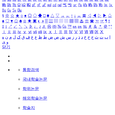
㎒
㎓
㎔
Ω
㏀
㏁
㎊
㎋
㎌
㏖
㏅
㎭
㎮
㎯
㏛
㎩
㎪
㎫
㎬
㏝
㏐
㏓
㏃
㏉
㏜
㏆
§
※
☆
★
○
●
◎
◇
◆
□
■
△
▽
→
←
↑
↓
↔
〓
◁
◀
▷
▶
♤
♠
♡
♥
♧
♣
⊙
◈
▣
◐
◑
▒
▤
▥
▨
▧
▦
▩
♨
☏
☎
☜
☞
¶
†
‡
↕
↗
↙
↖
↘
♭
♩
♪
♬
㉿
㈜
№
㏇
™
㏂
㏘
℡
＃
＆
＊
＠
ª
º
ⅰ
ⅱ
ⅲ
ⅳ
ⅴ
ⅵ
ⅶ
ⅷ
ⅸ
ⅹ
Ⅰ
Ⅱ
Ⅲ
Ⅳ
Ⅴ
Ⅵ
Ⅶ
Ⅷ
Ⅸ
Ⅹ
ا
ب
ت
ث
ج
ح
خ
د
ذ
ر
ز
س
ش
ص
ض
ط
ظ
ع
غ
ف
ق
ک
ل
م
ن
ه
و
ی
닫기
통합검색
국내학술논문
학위논문
해외학술논문
학술지