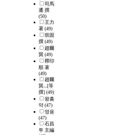
司馬
遷 撰
(50)
王力
著
(49)
班固
撰
(49)
趙爾
巽
(49)
釋印
順 著
(49)
趙爾
巽...[等
撰]
(49)
왕흠
약
(47)
영용
(47)
石昌
투 主編