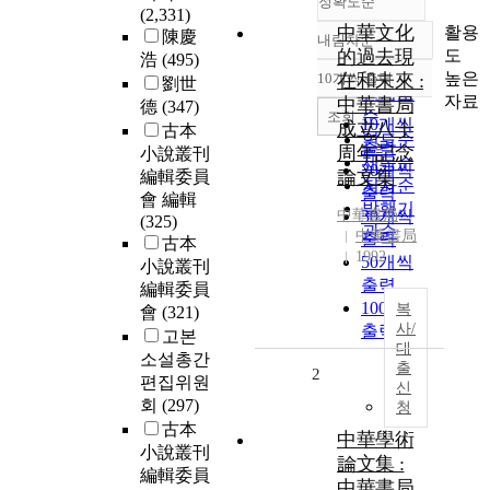
정확도순
(2,331)
中華文化
활용
陳慶
내림차순
정확도
도
的過去現
浩
(495)
순
높은
10개씩 출력
在和未來 :
劉世
내림차순
인기도
자료
中華書局
德
(347)
순
조회
10개씩
成立八十
古本
연도순
출력
周年記念
小說叢刊
제목순
20개씩
論文集
編輯委員
저자순
출력
會 編輯
발행기
中華書局
30개씩
(325)
관순
中華書局
출력
古本
1992
50개씩
小說叢刊
출력
編輯委員
100개씩
복
會
(321)
사/
출력
고본
대
소설총간
출
2
편집위원
신
회
(297)
청
古本
中華學術
小說叢刊
論文集 :
編輯委員
中華書局