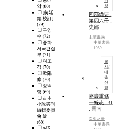
왕태
신
악
(80)
청
[蔣廷
四部備要 .
錫 校訂]
第四六冊 ,
(79)
史部
구양
수
(72)
中華書局
중화
中華書局
1989
서국편집
부
(71)
여조
복
겸
(70)
사/
대
歐陽
출
9
修
(70)
신
장백
청
행
(69)
嘉慶重修
古本
一統志 . 31
小說叢刊
, 雲南
編輯委員
會 編
중화서국
(68)
中華書局
심지