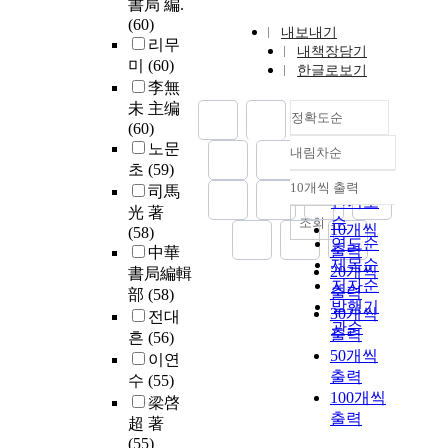
書局 編.
(60)
내보내기
리무
내책장담기
미
(60)
한글로보기
李無
未 主编
정확도순
(60)
노문
내림차순
정확도
초
(59)
순
10개씩 출력
司馬
내림차순
인기도
光 著
순
조회
10개씩
(58)
연도순
출력
中華
제목순
20개씩
書局編輯
저자순
출력
部
(58)
발행기
30개씩
전대
관순
출력
흔
(56)
50개씩
이연
출력
수
(55)
100개씩
梁啓
출력
超 著
(55)