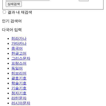
상세검색
결과 내 재검색
인기 검색어
다국어 입력
히라가나
가타카나
중국어
한글고어
그리스문자
프랑스어
독일어
히브리어
괄호기호
학술기호
기술기호
첨자기호
라틴문자
러시아문자