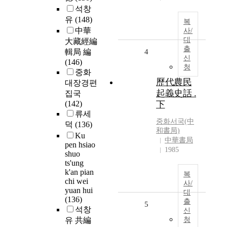
석창
유
(148)
복
中華
사/
대
大藏經編
출
輯局 編
4
신
(146)
청
중화
歷代農民
대장경편
起義史話 .
집국
(142)
下
류세
중화서국(中
덕
(136)
和書局)
Ku
中華書局
pen hsiao
1985
shuo
ts'ung
k'an pian
복
chi wei
사/
yuan hui
대
(136)
출
5
석창
신
유 共編
청