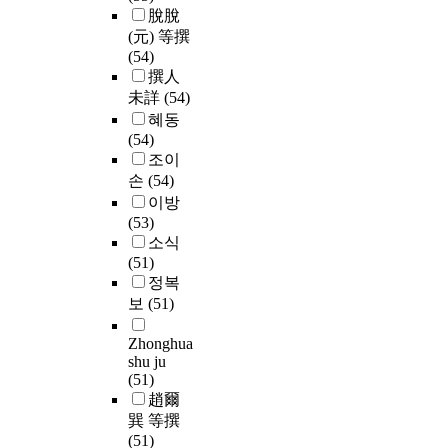
脫脫
(元) 等撰
(54)
撰人
未詳
(54)
혜동
(54)
조이
손
(54)
이방
(53)
소식
(51)
정복
보
(51)
Zhonghua
shu ju
(51)
趙爾
巽 等撰
(51)