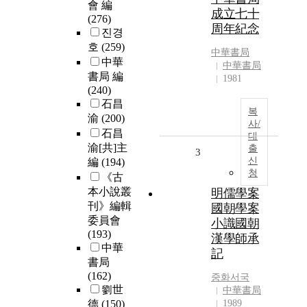
會 編
成立七十
(276)
周年紀念
진경
호
(259)
中華書局
中華
中華書局
書局 編
1981
(240)
石昌
복
渝
(200)
사/
石昌
대
渝[共]主
출
3
신
編
(194)
청
《古
本小說叢
明儒學案
刊》編輯
國朝學案
委員會
小識國朝
(193)
漢學師承
中華
記
書局
(162)
중화서국
劉世
中華書局
德
(150)
1989