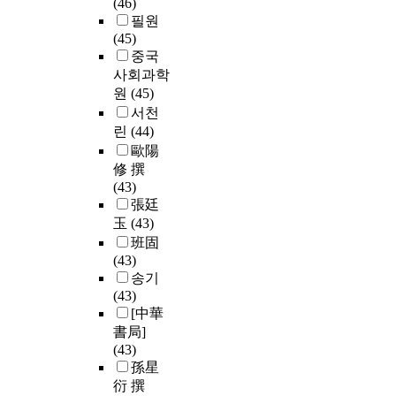
(46)
필원
(45)
중국
사회과학
원
(45)
서천
린
(44)
歐陽
修 撰
(43)
張廷
玉
(43)
班固
(43)
송기
(43)
[中華
書局]
(43)
孫星
衍 撰