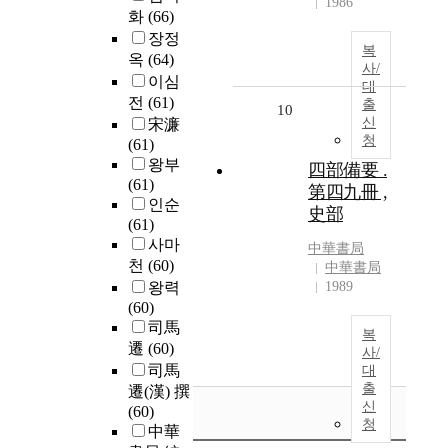
1986
화
(66)
장정
복
옥
(64)
사/
이심
대
전
(61)
출
10
신
宋濂
청
(61)
왕부
四部備要 .
(61)
第四九冊 ,
인순
史部
(61)
사마
中華書局
천
(60)
中華書局
왕력
1989
(60)
司馬
복
遷
(60)
사/
司馬
대
출
遷(漢) 撰
신
(60)
청
中華