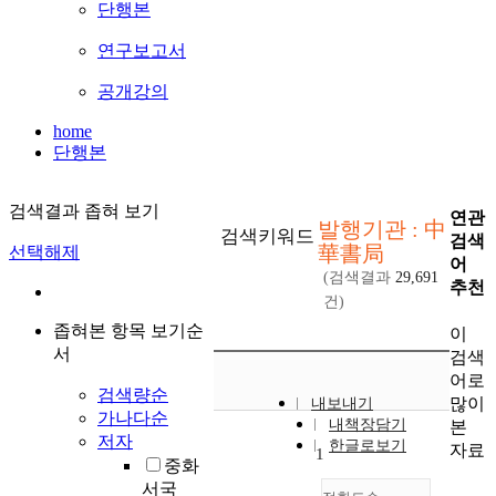
단행본
연구보고서
공개강의
home
단행본
검색결과 좁혀 보기
연관
발행기관 : 中
검색키워드
검색
華書局
선택해제
어
(검색결과
29,691
추천
건)
좁혀본 항목 보기순
이
서
검색
어로
검색량순
많이
내보내기
가나다순
내책장담기
본
저자
한글로보기
자료
1
중화
서국