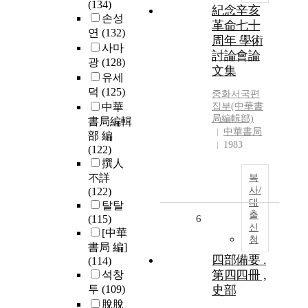
(134)
紀念辛亥
손성
革命七十
연
(132)
周年 學術
사마
討論會論
광
(128)
文集
유세
덕
(125)
중화서국편
中華
집부(中華書
局編輯部)
書局編輯
中華書局
部 編
1983
(122)
撰人
不詳
복
사/
(122)
대
탈탈
출
(115)
6
신
[中華
청
書局 編]
四部備要 .
(114)
第四四冊 ,
석창
투
(109)
史部
脫脫