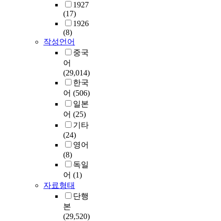
1927
(17)
1926
(8)
작성언어
중국
어
(29,014)
한국
어
(506)
일본
어
(25)
기타
(24)
영어
(8)
독일
어
(1)
자료형태
단행
본
(29,520)