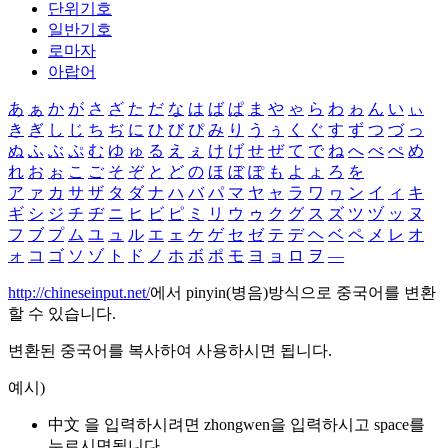
단위기호
일반기호
로마자
아랍어
あ
ぁ
か
が
さ
ざ
た
だ
な
は
ば
ぱ
ま
や
ゃ
ら
わ
ゎ
ん
い
ぃ
き
ぎ
し
じ
ち
ぢ
に
ひ
び
ぴ
み
り
う
ぅ
く
ぐ
す
ず
つ
づ
っ
ぬ
ふ
ぶ
ぷ
む
ゆ
ゅ
る
え
ぇ
け
げ
せ
ぜ
て
で
ね
へ
べ
ぺ
め
れ
お
ぉ
こ
ご
そ
ぞ
と
ど
の
ほ
ぼ
ぽ
も
よ
ょ
ろ
を
ア
ァ
カ
サ
ザ
タ
ダ
ナ
ハ
バ
パ
マ
ヤ
ャ
ラ
ワ
ヮ
ン
イ
ィ
キ
ギ
シ
ジ
チ
ヂ
ニ
ヒ
ビ
ピ
ミ
リ
ウ
ゥ
ク
グ
ス
ズ
ツ
ヅ
ッ
ヌ
フ
ブ
プ
ム
ユ
ュ
ル
エ
ェ
ケ
ゲ
セ
ゼ
テ
デ
ヘ
ベ
ペ
メ
レ
オ
ォ
コ
ゴ
ソ
ゾ
ト
ド
ノ
ホ
ボ
ポ
モ
ヨ
ョ
ロ
ヲ
―
http://chineseinput.net/
에서 pinyin(병음)방식으로 중국어를 변환
할 수 있습니다.
변환된 중국어를 복사하여 사용하시면 됩니다.
예시)
中文 을 입력하시려면
zhongwen
을 입력하시고 space를
누르시면됩니다.