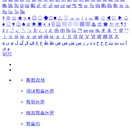
㎒
㎓
㎔
Ω
㏀
㏁
㎊
㎋
㎌
㏖
㏅
㎭
㎮
㎯
㏛
㎩
㎪
㎫
㎬
㏝
㏐
㏓
㏃
㏉
㏜
㏆
§
※
☆
★
○
●
◎
◇
◆
□
■
△
▽
→
←
↑
↓
↔
〓
◁
◀
▷
▶
♤
♠
♡
♥
♧
♣
⊙
◈
▣
◐
◑
▒
▤
▥
▨
▧
▦
▩
♨
☏
☎
☜
☞
¶
†
‡
↕
↗
↙
↖
↘
♭
♩
♪
♬
㉿
㈜
№
㏇
™
㏂
㏘
℡
＃
＆
＊
＠
ª
º
ⅰ
ⅱ
ⅲ
ⅳ
ⅴ
ⅵ
ⅶ
ⅷ
ⅸ
ⅹ
Ⅰ
Ⅱ
Ⅲ
Ⅳ
Ⅴ
Ⅵ
Ⅶ
Ⅷ
Ⅸ
Ⅹ
ا
ب
ت
ث
ج
ح
خ
د
ذ
ر
ز
س
ش
ص
ض
ط
ظ
ع
غ
ف
ق
ک
ل
م
ن
ه
و
ی
닫기
통합검색
국내학술논문
학위논문
해외학술논문
학술지