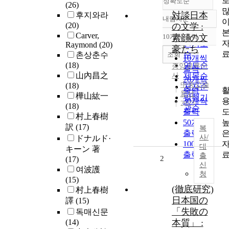
정확도순
(26)
対談日本
후지와라
내림차순
정확도
(20)
の文学 :
순
Carver,
10개씩 출력
素顔の文
내림차순
인기도
Raymond
(20)
豪たち
순
조회
촌상춘수
10개씩
(18)
연도순
중앙공론신
출력
山內昌之
사
제목순
20개씩
中央公論
(18)
저자순
출력
新社
樺山紘一
발행기
30개씩
2023
(18)
관순
출력
村上春樹
50개씩
訳
(17)
복
출력
사/
ドナルド·
100개씩
대
キーン 著
출력
출
2
(17)
신
여波護
청
(15)
(徹底研究)
村上春樹
日本国の
譯
(15)
「失敗の
독매신문
(14)
本質」 :