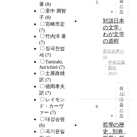
출
5
著
(8)
신
里中 満智
청
子
(8)
対談日本
宮崎市定
の文学 :
(7)
わが文学
竹內洋 著
の道程
(7)
장곡천법
중앙공론신
세
(7)
사
Tanizaki,
中央公論
Jun'ichirō
(7)
新社
土屋政雄
2023
訳
(7)
徳岡孝夫
복
訳
(7)
사/
レイモン
대
출
ド・カーヴ
6
신
ァー
(7)
청
대강승평
哲學の歷
(6)
史 . 別卷 ,
곡기윤일