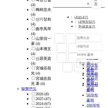
청
(4)
梅棹忠夫
(4)
내보내기
산기정화
내책장담기
(4)
한글로보기
曲亭馬琴
(4)
정확도순
山室信一
著
(4)
내림차순
정확도
山本博文
순
(4)
10개씩 출력
내림차순
인기도
신原英資
순
조회
(4)
10개씩
宮城谷昌
연도순
출력
光
(4)
제목순
20개씩
저자순
宮城谷昌
출력
발행기
光 著
(4)
30개씩
관순
발행연도
출력
2026
(8)
50개씩
2025
(47)
출력
2024
(67)
100개씩