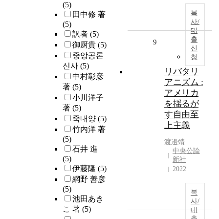
(5)
복
田中修 著
사/
(5)
대
訳者
(5)
출
9
御厨貴
(5)
신
중앙공론
청
신사
(5)
リバタリ
中村彰彦
アニズム :
著
(5)
アメリカ
小川洋子
を揺るが
著
(5)
す自由至
죽내양
(5)
上主義
竹内洋 著
(5)
渡邊靖
石井 進
中央公論
(5)
新社
伊藤隆
(5)
2022
網野 善彦
(5)
복
池田あき
사/
こ 著
(5)
대
출