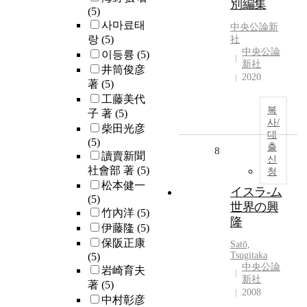
別編集
(5)
사마료태
中央公論新
랑
(5)
社
中央公論
이등륭
(5)
新社
井筒俊彦
2020
著
(5)
工藤美代
복
子 著
(5)
사/
柴田光彦
대
(5)
출
8
讀賣新聞
신
社會部 著
(5)
청
松本健一
イスラ-ム
(5)
世界の興
竹內洋
(5)
隆
伊藤隆
(5)
保阪正康
Satō,
Tsugitaka
(5)
中央公論
岩崎育夫
新社
著
(5)
2008
中村彰彦