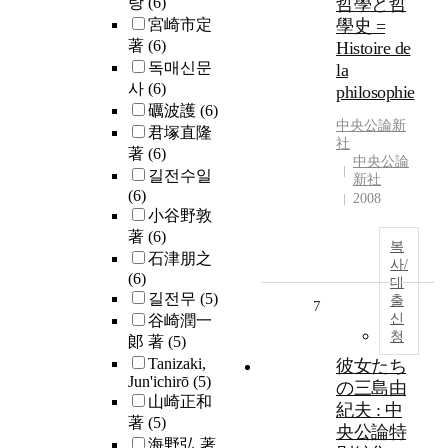
랑
(6)
哲學と哲
宮崎市定
學史 =
著
(6)
Histoire de
독매신문
la
사
(6)
philosophie
礪波護
(6)
中央公論新
君塚直隆
社
著
(6)
中央公論
길전수일
新社
(6)
2008
小谷野敦
著
(6)
복
石津朋之
사/
(6)
대
길전무
(5)
출
7
신
谷崎潤一
청
郞 著
(5)
Tanizaki,
彼女たち
Jun'ichirō
(5)
の三島由
山崎正和
紀夫 : 中
著
(5)
央公論特
海野弘 著