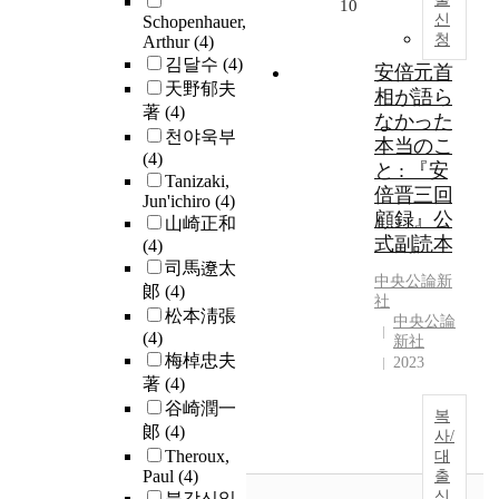
10
신
Schopenhauer,
청
Arthur
(4)
김달수
(4)
安倍元首
天野郁夫
相が語ら
著
(4)
なかった
천야욱부
本当のこ
(4)
と : 『安
Tanizaki,
倍晋三回
Jun'ichiro
(4)
顧録』公
山崎正和
式副読本
(4)
司馬遼太
中央公論新
郞
(4)
社
松本淸張
中央公論
(4)
新社
梅棹忠夫
2023
著
(4)
谷崎潤一
복
郞
(4)
사/
Theroux,
대
Paul
(4)
출
신
북강신일