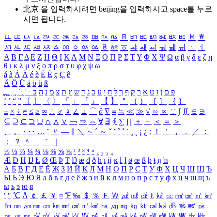
北京 을 입력하시려면
beijing
을 입력하시고 space를 누르
시면 됩니다.
ㅥ
ㅦ
ㅧ
ㅨ
ㅩ
ㅪ
ㅫ
ㅬ
ㅭ
ㅮ
ㅯ
ㅰ
ㅱ
ㅲ
ㅳ
ㅴ
ㅵ
ㅶ
ㅷ
ㅸ
ㅹ
ㅺ
ㅻ
ㅼ
ㅽ
ㅾ
ㅿ
ㆀ
ㆁ
ㆂ
ㆃ
ㆄ
ㆅ
ㆆ
ㆇ
ㆈ
ㆉ
ㆊ
ㆋ
ㆌ
ㆍ
ㆎ
Α
Β
Γ
Δ
Ε
Ζ
Η
Θ
Ι
Κ
Λ
Μ
Ν
Ξ
Ο
Π
Ρ
Σ
Τ
Υ
Φ
Χ
Ψ
Ω
α
β
γ
δ
ε
ζ
η
θ
ι
κ
λ
μ
ν
ξ
ο
π
ρ
σ
τ
υ
φ
χ
ψ
ω
á
à
Á
À
é
è
É
È
ç
Ç
ê
Ä
Ö
Ü
ä
ö
ü
ß
ְ
ֳ
ֲ
ֱ
ָ
ַ
ֵ
ֶ
ִ
ֹ
ּ
ֻ
ׂ
ׁ
ּ
ב
ה
נ
מ
צ
ת
ץ
ש
ד
ג
כ
ע
י
ח
ל
ך
ף
ק
ר
א
ט
ו
ן
ם
פ
‘
’
“
”
〔
〕
〈
〉
「
」
『
』
【
】
＂
（
）
［
］
｛
｝
±
×
÷
≠
≤
≥
∞
∴
♂
♀
∠
⊥
⌒
∂
∇
≡
≒
≪
≫
√
∽
∝
∵
∫
∬
∈
∋
⊆
⊇
⊂
⊃
∪
∩
∧
∨
￢
⇒
⇔
∀
∃
∮
∑
∏
＋
－
＜
＝
＞
、
。
·
‥
…
¨
〃
―
∥
＼
∼
´
～
ˇ
˘
˝
˚
˙
¸
˛
¡
¿
ː
！
＇
，
．
／
：
；
？
＾
＿
｀
｜
½
⅓
⅔
¼
¾
⅛
⅜
⅝
⅞
¹
²
³
⁴
ⁿ
₁
₂
₃
₄
Æ
Ð
Ħ
Ĳ
Ł
Ø
Œ
Þ
Ŧ
Ŋ
æ
đ
ð
ħ
ı
ĳ
ĸ
ŀ
ł
ø
œ
ß
þ
ŧ
ŋ
ŉ
А
Б
В
Г
Д
Е
Ё
Ж
З
И
Й
К
Л
М
Н
О
П
Р
С
Т
У
Ф
Х
Ц
Ч
Ш
Щ
Ъ
Ы
Ь
Э
Ю
Я
а
б
в
г
д
е
ё
ж
з
и
й
к
л
м
н
о
п
р
с
т
у
ф
х
ц
ч
ш
щ
ъ
ы
ь
э
ю
я
′
″
℃
Å
￠
￡
￥
¤
℉
‰
＄
％
Ｆ
￦
㎕
㎖
㎗
ℓ
㎘
㏄
㎣
㎤
㎥
㎦
㎙
㎚
㎛
㎜
㎝
㎞
㎟
㎠
㎡
㎢
㏊
㎍
㎎
㎏
㏏
㎈
㎉
㏈
㎧
㎨
㎰
㎱
㎲
㎳
㎴
㎵
㎶
㎷
㎸
㎹
㎀
㎁
㎂
㎃
㎄
㎺
㎻
㎽
㎾
㎿
㎐
㎑