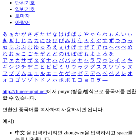
단위기호
일반기호
로마자
아랍어
あ
ぁ
か
が
さ
ざ
た
だ
な
は
ば
ぱ
ま
や
ゃ
ら
わ
ゎ
ん
い
ぃ
き
ぎ
し
じ
ち
ぢ
に
ひ
び
ぴ
み
り
う
ぅ
く
ぐ
す
ず
つ
づ
っ
ぬ
ふ
ぶ
ぷ
む
ゆ
ゅ
る
え
ぇ
け
げ
せ
ぜ
て
で
ね
へ
べ
ぺ
め
れ
お
ぉ
こ
ご
そ
ぞ
と
ど
の
ほ
ぼ
ぽ
も
よ
ょ
ろ
を
ア
ァ
カ
サ
ザ
タ
ダ
ナ
ハ
バ
パ
マ
ヤ
ャ
ラ
ワ
ヮ
ン
イ
ィ
キ
ギ
シ
ジ
チ
ヂ
ニ
ヒ
ビ
ピ
ミ
リ
ウ
ゥ
ク
グ
ス
ズ
ツ
ヅ
ッ
ヌ
フ
ブ
プ
ム
ユ
ュ
ル
エ
ェ
ケ
ゲ
セ
ゼ
テ
デ
ヘ
ベ
ペ
メ
レ
オ
ォ
コ
ゴ
ソ
ゾ
ト
ド
ノ
ホ
ボ
ポ
モ
ヨ
ョ
ロ
ヲ
―
http://chineseinput.net/
에서 pinyin(병음)방식으로 중국어를 변환
할 수 있습니다.
변환된 중국어를 복사하여 사용하시면 됩니다.
예시)
中文 을 입력하시려면
zhongwen
을 입력하시고 space를
누르시면됩니다.