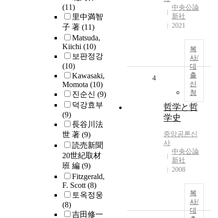
(11)
中央公論
里中満智
新社
2021
子 著
(11)
Matsuda,
Kiichi
(10)
복
보판정강
사/
(10)
대
Kawasaki,
출
4
Momota
(10)
신
청
진순신
(9)
덕강효부
哲学と哲
(9)
学史
長谷川法
世 著
(9)
중앙공론신
사
読売新聞
中央公論
20世紀取材
新社
班 編
(9)
2008
Fitzgerald,
F. Scott
(8)
복
토옥정웅
사/
(8)
대
吉田修一