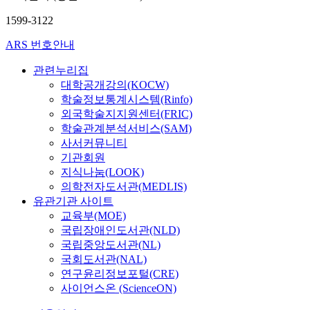
1599-3122
ARS 번호안내
관련누리집
대학공개강의(KOCW)
학술정보통계시스템(Rinfo)
외국학술지지원센터(FRIC)
학술관계분석서비스(SAM)
사서커뮤니티
기관회원
지식나눔(LOOK)
의학전자도서관(MEDLIS)
유관기관 사이트
교육부(MOE)
국립장애인도서관(NLD)
국립중앙도서관(NL)
국회도서관(NAL)
연구윤리정보포털(CRE)
사이언스온 (ScienceON)