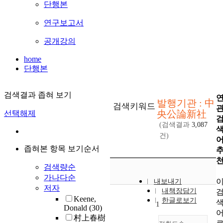
단행본
연구보고서
공개강의
home
단행본
검색결과 좁혀 보기
발행기관 : 中
검색키워드
央公論新社
선택해제
(검색결과
3,087
건)
좁혀본 항목 보기순서
검색량순
가나다순
내보내기
저자
내책장담기
Keene,
한글로보기
1
Donald
(30)
村上春樹