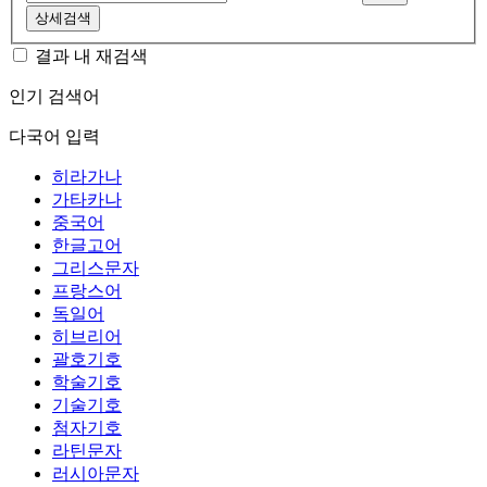
상세검색
결과 내 재검색
인기 검색어
다국어 입력
히라가나
가타카나
중국어
한글고어
그리스문자
프랑스어
독일어
히브리어
괄호기호
학술기호
기술기호
첨자기호
라틴문자
러시아문자