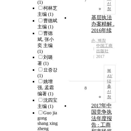
7
(1)
신
柯林芝
청
主编
(1)
基层执法
曹德斌
办案精解 .
主编
(1)
2016年续
曹德
斌, 张小
손, 백창
奕 主编
中国工商
(1)
出版社
2017
刘璐
著
(1)
요증강
복
(1)
사/
姚增
대
출
强, 孟霜
8
신
编著
(1)
청
沈四宝
2017年中
主编
(1)
国竞争执
Guo jia
gong
法年度报
shang xing
告 : 工商
zheng