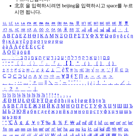
北京 을 입력하시려면
beijing
을 입력하시고 space를 누르
시면 됩니다.
ㅥ
ㅦ
ㅧ
ㅨ
ㅩ
ㅪ
ㅫ
ㅬ
ㅭ
ㅮ
ㅯ
ㅰ
ㅱ
ㅲ
ㅳ
ㅴ
ㅵ
ㅶ
ㅷ
ㅸ
ㅹ
ㅺ
ㅻ
ㅼ
ㅽ
ㅾ
ㅿ
ㆀ
ㆁ
ㆂ
ㆃ
ㆄ
ㆅ
ㆆ
ㆇ
ㆈ
ㆉ
ㆊ
ㆋ
ㆌ
ㆍ
ㆎ
Α
Β
Γ
Δ
Ε
Ζ
Η
Θ
Ι
Κ
Λ
Μ
Ν
Ξ
Ο
Π
Ρ
Σ
Τ
Υ
Φ
Χ
Ψ
Ω
α
β
γ
δ
ε
ζ
η
θ
ι
κ
λ
μ
ν
ξ
ο
π
ρ
σ
τ
υ
φ
χ
ψ
ω
á
à
Á
À
é
è
É
È
ç
Ç
ê
Ä
Ö
Ü
ä
ö
ü
ß
ְ
ֳ
ֲ
ֱ
ָ
ַ
ֵ
ֶ
ִ
ֹ
ּ
ֻ
ׂ
ׁ
ּ
ב
ה
נ
מ
צ
ת
ץ
ש
ד
ג
כ
ע
י
ח
ל
ך
ף
ק
ר
א
ט
ו
ן
ם
פ
‘
’
“
”
〔
〕
〈
〉
「
」
『
』
【
】
＂
（
）
［
］
｛
｝
±
×
÷
≠
≤
≥
∞
∴
♂
♀
∠
⊥
⌒
∂
∇
≡
≒
≪
≫
√
∽
∝
∵
∫
∬
∈
∋
⊆
⊇
⊂
⊃
∪
∩
∧
∨
￢
⇒
⇔
∀
∃
∮
∑
∏
＋
－
＜
＝
＞
、
。
·
‥
…
¨
〃
―
∥
＼
∼
´
～
ˇ
˘
˝
˚
˙
¸
˛
¡
¿
ː
！
＇
，
．
／
：
；
？
＾
＿
｀
｜
½
⅓
⅔
¼
¾
⅛
⅜
⅝
⅞
¹
²
³
⁴
ⁿ
₁
₂
₃
₄
Æ
Ð
Ħ
Ĳ
Ł
Ø
Œ
Þ
Ŧ
Ŋ
æ
đ
ð
ħ
ı
ĳ
ĸ
ŀ
ł
ø
œ
ß
þ
ŧ
ŋ
ŉ
А
Б
В
Г
Д
Е
Ё
Ж
З
И
Й
К
Л
М
Н
О
П
Р
С
Т
У
Ф
Х
Ц
Ч
Ш
Щ
Ъ
Ы
Ь
Э
Ю
Я
а
б
в
г
д
е
ё
ж
з
и
й
к
л
м
н
о
п
р
с
т
у
ф
х
ц
ч
ш
щ
ъ
ы
ь
э
ю
я
′
″
℃
Å
￠
￡
￥
¤
℉
‰
＄
％
Ｆ
￦
㎕
㎖
㎗
ℓ
㎘
㏄
㎣
㎤
㎥
㎦
㎙
㎚
㎛
㎜
㎝
㎞
㎟
㎠
㎡
㎢
㏊
㎍
㎎
㎏
㏏
㎈
㎉
㏈
㎧
㎨
㎰
㎱
㎲
㎳
㎴
㎵
㎶
㎷
㎸
㎹
㎀
㎁
㎂
㎃
㎄
㎺
㎻
㎽
㎾
㎿
㎐
㎑