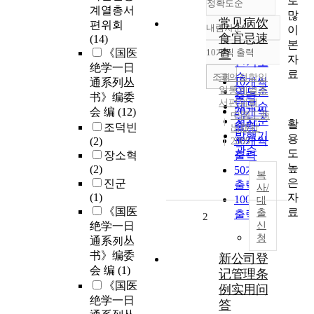
로
정확도순
계열총서
많
常见病饮
편위회
내림차순
이
정확도
食宜忌速
(14)
본
순
《国医
10개씩 출력
查
내림차순
자
인기도
绝学一日
료
순
조회
국의절학일
10개씩
通系列丛
일통계열총
연도순
출력
书》编委
서편위회
제목순
20개씩
会 编
(12)
中国工商
저자순
활
출력
조덕빈
出版社
발행기
용
30개씩
(2)
2009
관순
도
장소혁
출력
높
(2)
50개씩
복
은
진군
출력
사/
자
(1)
100개씩
대
《国医
료
출
출력
2
绝学一日
신
청
通系列丛
书》编委
新公司登
会 编
(1)
记管理条
《国医
例实用问
绝学一日
答