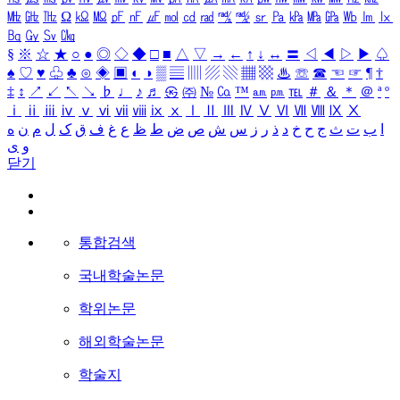
㎒
㎓
㎔
Ω
㏀
㏁
㎊
㎋
㎌
㏖
㏅
㎭
㎮
㎯
㏛
㎩
㎪
㎫
㎬
㏝
㏐
㏓
㏃
㏉
㏜
㏆
§
※
☆
★
○
●
◎
◇
◆
□
■
△
▽
→
←
↑
↓
↔
〓
◁
◀
▷
▶
♤
♠
♡
♥
♧
♣
⊙
◈
▣
◐
◑
▒
▤
▥
▨
▧
▦
▩
♨
☏
☎
☜
☞
¶
†
‡
↕
↗
↙
↖
↘
♭
♩
♪
♬
㉿
㈜
№
㏇
™
㏂
㏘
℡
＃
＆
＊
＠
ª
º
ⅰ
ⅱ
ⅲ
ⅳ
ⅴ
ⅵ
ⅶ
ⅷ
ⅸ
ⅹ
Ⅰ
Ⅱ
Ⅲ
Ⅳ
Ⅴ
Ⅵ
Ⅶ
Ⅷ
Ⅸ
Ⅹ
ا
ب
ت
ث
ج
ح
خ
د
ذ
ر
ز
س
ش
ص
ض
ط
ظ
ع
غ
ف
ق
ک
ل
م
ن
ه
و
ی
닫기
통합검색
국내학술논문
학위논문
해외학술논문
학술지