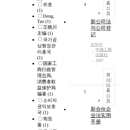
출
위호
4
신
(1)
청
Deng,
Tao
(1)
新公司法
王晓川
与公司登
主编
(1)
记
국가공
조덕빈
상행정관
中国工商
리총국
出版社
(1)
2007
国家工
商行政管
복
理总局,
사/
消费者权
대
益保护局
출
5
编著
(1)
신
소비자
청
권익보호
新合伙企
국
(1)
业法实用
韦浩
手册
著
(1)