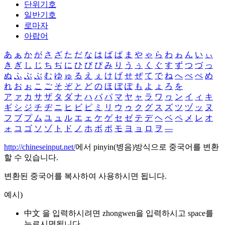
단위기호
일반기호
로마자
아랍어
あ
ぁ
か
が
さ
ざ
た
だ
な
は
ば
ぱ
ま
や
ゃ
ら
わ
ゎ
ん
い
ぃ
き
ぎ
し
じ
ち
ぢ
に
ひ
び
ぴ
み
り
う
ぅ
く
ぐ
す
ず
つ
づ
っ
ぬ
ふ
ぶ
ぷ
む
ゆ
ゅ
る
え
ぇ
け
げ
せ
ぜ
て
で
ね
へ
べ
ぺ
め
れ
お
ぉ
こ
ご
そ
ぞ
と
ど
の
ほ
ぼ
ぽ
も
よ
ょ
ろ
を
ア
ァ
カ
サ
ザ
タ
ダ
ナ
ハ
バ
パ
マ
ヤ
ャ
ラ
ワ
ヮ
ン
イ
ィ
キ
ギ
シ
ジ
チ
ヂ
ニ
ヒ
ビ
ピ
ミ
リ
ウ
ゥ
ク
グ
ス
ズ
ツ
ヅ
ッ
ヌ
フ
ブ
プ
ム
ユ
ュ
ル
エ
ェ
ケ
ゲ
セ
ゼ
テ
デ
ヘ
ベ
ペ
メ
レ
オ
ォ
コ
ゴ
ソ
ゾ
ト
ド
ノ
ホ
ボ
ポ
モ
ヨ
ョ
ロ
ヲ
―
http://chineseinput.net/
에서 pinyin(병음)방식으로 중국어를 변환
할 수 있습니다.
변환된 중국어를 복사하여 사용하시면 됩니다.
예시)
中文 을 입력하시려면
zhongwen
을 입력하시고 space를
누르시면됩니다.