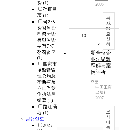
창
(1)
2003
孙百昌
著
(1)
복
국가시
사/
장감독관
대
리총국반
출
10
신
롱단여반
청
부정당경
쟁집법국
新合伙企
(1)
业法疑难
国家市
释解与案
场监督管
例评析
理总局反
垄断与反
유로
中国工商
不正当竞
出版社
争执法局
2007
编著
(1)
路江涌
복
著
(1)
사/
발행연도
대
2025
출