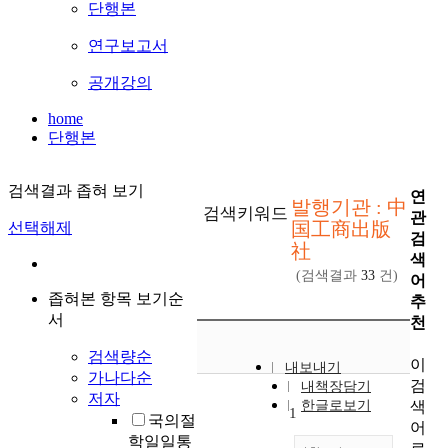
단행본
연구보고서
공개강의
home
단행본
검색결과 좁혀 보기
연
발행기관 : 中
검색키워드
관
国工商出版
선택해제
검
社
색
(검색결과
33
건)
어
좁혀본 항목 보기순
추
서
천
검색량순
이
내보내기
가나다순
검
내책장담기
저자
색
한글로보기
1
국의절
어
학일일통