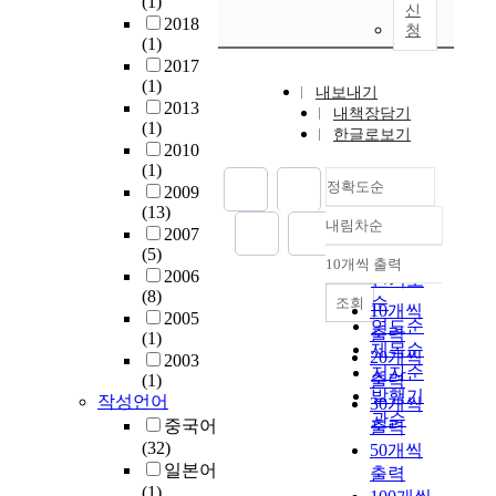
(1)
신
2018
청
(1)
2017
(1)
내보내기
2013
내책장담기
(1)
한글로보기
2010
(1)
정확도순
2009
(13)
내림차순
정확도
2007
(5)
순
10개씩 출력
내림차순
2006
인기도
(8)
순
조회
10개씩
2005
연도순
출력
(1)
제목순
20개씩
2003
저자순
(1)
출력
발행기
작성언어
30개씩
관순
중국어
출력
(32)
50개씩
일본어
출력
(1)