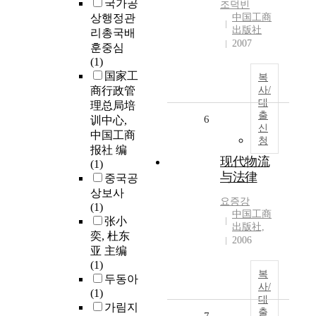
국가공
조덕빈
상행정관
中国工商
出版社
리총국배
2007
훈중심
(1)
国家工
복
商行政管
사/
대
理总局培
출
6
训中心,
신
中国工商
청
报社 编
现代物流
(1)
与法律
중국공
상보사
요증강
(1)
中国工商
张小
出版社,
奕, 杜东
2006
亚 主编
(1)
복
두동아
사/
(1)
대
가림지
출