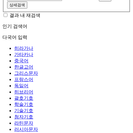
상세검색
결과 내 재검색
인기 검색어
다국어 입력
히라가나
가타카나
중국어
한글고어
그리스문자
프랑스어
독일어
히브리어
괄호기호
학술기호
기술기호
첨자기호
라틴문자
러시아문자