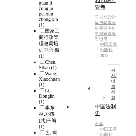
和市场监
guan li
管卷
zong ju
pei xun
국가시장감
zhong xin
독관리총국
(1)
반롱단여반
国家工
부정당경쟁
商行政管
집법국
理总局培
中国工商
训中心 编
出版社
(1)
2018
Chen,
Sibao
(1)
복
Wang,
사/
Xiaochuan
대
(1)
출
9
Li,
신
Donglin
청
(1)
中国法制
李东
史
林,邓涛
[共]主编
王菲
(1)
中国工商
손, 백
出版社