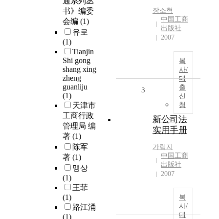
通系列丛
书》编委
장소혁
中国工商
会编
(1)
出版社
유로
2007
(1)
Tianjin
Shi gong
복
shang xing
사/
zheng
대
guanliju
출
3
(1)
신
天津市
청
工商行政
新公司法
管理局 编
实用手册
著
(1)
陈军
가림지
中国工商
著
(1)
出版社
맹상
2007
(1)
王菲
(1)
복
사/
路江涌
대
(1)