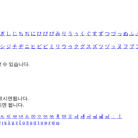
ぎ
し
じ
ち
ぢ
に
ひ
び
ぴ
み
り
う
ぅ
く
ぐ
す
ず
つ
づ
っ
ぬ
ふ
シ
ジ
チ
ヂ
ニ
ヒ
ビ
ピ
ミ
リ
ウ
ゥ
ク
グ
ス
ズ
ツ
ヅ
ッ
ヌ
フ
ブ
할 수 있습니다.
누르시면됩니다.
시면 됩니다.
ㅻ
ㅼ
ㅽ
ㅾ
ㅿ
ㆀ
ㆁ
ㆂ
ㆃ
ㆄ
ㆅ
ㆆ
ㆇ
ㆈ
ㆉ
ㆊ
ㆋ
ㆌ
ㆍ
ㆎ
θ
ι
κ
λ
μ
ν
ξ
ο
π
ρ
σ
τ
υ
φ
χ
ψ
ω