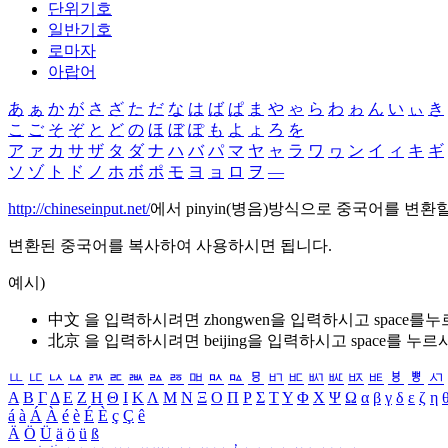
단위기호
일반기호
로마자
아랍어
あ
ぁ
か
が
さ
ざ
た
だ
な
は
ば
ぱ
ま
や
ゃ
ら
わ
ゎ
ん
い
ぃ
き
こ
ご
そ
ぞ
と
ど
の
ほ
ぼ
ぽ
も
よ
ょ
ろ
を
ア
ァ
カ
サ
ザ
タ
ダ
ナ
ハ
バ
パ
マ
ヤ
ャ
ラ
ワ
ヮ
ン
イ
ィ
キ
ギ
ソ
ゾ
ト
ド
ノ
ホ
ボ
ポ
モ
ヨ
ョ
ロ
ヲ
―
http://chineseinput.net/
에서 pinyin(병음)방식으로 중국어를 변환
변환된 중국어를 복사하여 사용하시면 됩니다.
예시)
中文 을 입력하시려면
zhongwen
을 입력하시고 space를
北京 을 입력하시려면
beijing
을 입력하시고 space를 누르
ㅥ
ㅦ
ㅧ
ㅨ
ㅩ
ㅪ
ㅫ
ㅬ
ㅭ
ㅮ
ㅯ
ㅰ
ㅱ
ㅲ
ㅳ
ㅴ
ㅵ
ㅶ
ㅷ
ㅸ
ㅹ
ㅺ
Α
Β
Γ
Δ
Ε
Ζ
Η
Θ
Ι
Κ
Λ
Μ
Ν
Ξ
Ο
Π
Ρ
Σ
Τ
Υ
Φ
Χ
Ψ
Ω
α
β
γ
δ
ε
ζ
η
á
à
Á
À
é
è
É
È
ç
Ç
ê
Ä
Ö
Ü
ä
ö
ü
ß