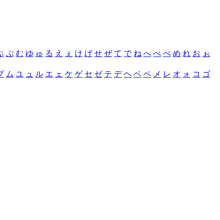
ぶ
ぷ
む
ゆ
ゅ
る
え
ぇ
け
げ
せ
ぜ
て
で
ね
へ
べ
ぺ
め
れ
お
ぉ
プ
ム
ユ
ュ
ル
エ
ェ
ケ
ゲ
セ
ゼ
テ
デ
ヘ
ベ
ペ
メ
レ
オ
ォ
コ
ゴ