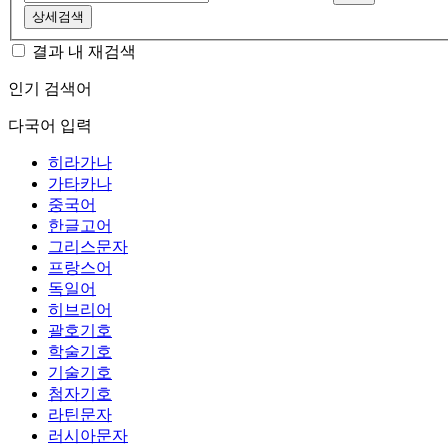
상세검색
결과 내 재검색
인기 검색어
다국어 입력
히라가나
가타카나
중국어
한글고어
그리스문자
프랑스어
독일어
히브리어
괄호기호
학술기호
기술기호
첨자기호
라틴문자
러시아문자