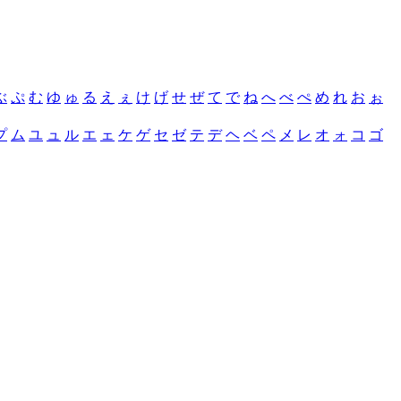
ぶ
ぷ
む
ゆ
ゅ
る
え
ぇ
け
げ
せ
ぜ
て
で
ね
へ
べ
ぺ
め
れ
お
ぉ
プ
ム
ユ
ュ
ル
エ
ェ
ケ
ゲ
セ
ゼ
テ
デ
ヘ
ベ
ペ
メ
レ
オ
ォ
コ
ゴ