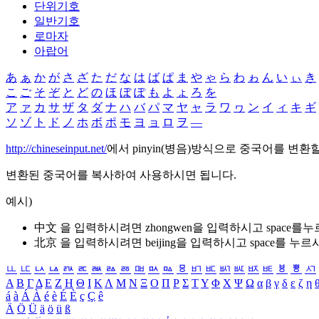
단위기호
일반기호
로마자
아랍어
あ
ぁ
か
が
さ
ざ
た
だ
な
は
ば
ぱ
ま
や
ゃ
ら
わ
ゎ
ん
い
ぃ
き
こ
ご
そ
ぞ
と
ど
の
ほ
ぼ
ぽ
も
よ
ょ
ろ
を
ア
ァ
カ
サ
ザ
タ
ダ
ナ
ハ
バ
パ
マ
ヤ
ャ
ラ
ワ
ヮ
ン
イ
ィ
キ
ギ
ソ
ゾ
ト
ド
ノ
ホ
ボ
ポ
モ
ヨ
ョ
ロ
ヲ
―
http://chineseinput.net/
에서 pinyin(병음)방식으로 중국어를 변환
변환된 중국어를 복사하여 사용하시면 됩니다.
예시)
中文 을 입력하시려면
zhongwen
을 입력하시고 space를
北京 을 입력하시려면
beijing
을 입력하시고 space를 누르
ㅥ
ㅦ
ㅧ
ㅨ
ㅩ
ㅪ
ㅫ
ㅬ
ㅭ
ㅮ
ㅯ
ㅰ
ㅱ
ㅲ
ㅳ
ㅴ
ㅵ
ㅶ
ㅷ
ㅸ
ㅹ
ㅺ
Α
Β
Γ
Δ
Ε
Ζ
Η
Θ
Ι
Κ
Λ
Μ
Ν
Ξ
Ο
Π
Ρ
Σ
Τ
Υ
Φ
Χ
Ψ
Ω
α
β
γ
δ
ε
ζ
η
á
à
Á
À
é
è
É
È
ç
Ç
ê
Ä
Ö
Ü
ä
ö
ü
ß