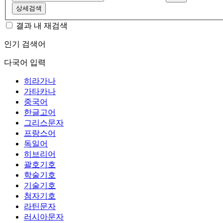
상세검색
결과 내 재검색
인기 검색어
다국어 입력
히라가나
가타카나
중국어
한글고어
그리스문자
프랑스어
독일어
히브리어
괄호기호
학술기호
기술기호
첨자기호
라틴문자
러시아문자