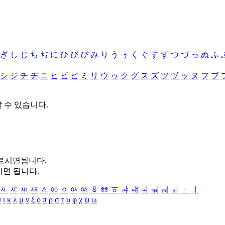
ぎ
し
じ
ち
ぢ
に
ひ
び
ぴ
み
り
う
ぅ
く
ぐ
す
ず
つ
づ
っ
ぬ
ふ
シ
ジ
チ
ヂ
ニ
ヒ
ビ
ピ
ミ
リ
ウ
ゥ
ク
グ
ス
ズ
ツ
ヅ
ッ
ヌ
フ
ブ
할 수 있습니다.
누르시면됩니다.
시면 됩니다.
ㅻ
ㅼ
ㅽ
ㅾ
ㅿ
ㆀ
ㆁ
ㆂ
ㆃ
ㆄ
ㆅ
ㆆ
ㆇ
ㆈ
ㆉ
ㆊ
ㆋ
ㆌ
ㆍ
ㆎ
θ
ι
κ
λ
μ
ν
ξ
ο
π
ρ
σ
τ
υ
φ
χ
ψ
ω