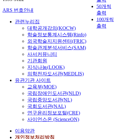
50개씩
ARS 번호안내
출력
100개씩
관련누리집
출력
대학공개강의(KOCW)
학술정보통계시스템(Rinfo)
외국학술지지원센터(FRIC)
학술관계분석서비스(SAM)
사서커뮤니티
기관회원
지식나눔(LOOK)
의학전자도서관(MEDLIS)
유관기관 사이트
교육부(MOE)
국립장애인도서관(NLD)
국립중앙도서관(NL)
국회도서관(NAL)
연구윤리정보포털(CRE)
사이언스온 (ScienceON)
이용약관
개인정보처리방침