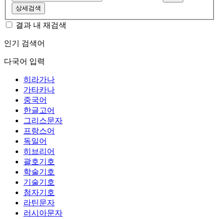
상세검색
결과 내 재검색
인기 검색어
다국어 입력
히라가나
가타카나
중국어
한글고어
그리스문자
프랑스어
독일어
히브리어
괄호기호
학술기호
기술기호
첨자기호
라틴문자
러시아문자