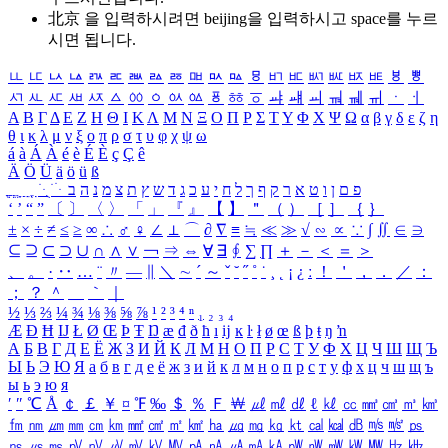
北京 을 입력하시려면
beijing
을 입력하시고 space를 누르
시면 됩니다.
ㅥ
ㅦ
ㅧ
ㅨ
ㅩ
ㅪ
ㅫ
ㅬ
ㅭ
ㅮ
ㅯ
ㅰ
ㅱ
ㅲ
ㅳ
ㅴ
ㅵ
ㅶ
ㅷ
ㅸ
ㅹ
ㅺ
ㅻ
ㅼ
ㅽ
ㅾ
ㅿ
ㆀ
ㆁ
ㆂ
ㆃ
ㆄ
ㆅ
ㆆ
ㆇ
ㆈ
ㆉ
ㆊ
ㆋ
ㆌ
ㆍ
ㆎ
Α
Β
Γ
Δ
Ε
Ζ
Η
Θ
Ι
Κ
Λ
Μ
Ν
Ξ
Ο
Π
Ρ
Σ
Τ
Υ
Φ
Χ
Ψ
Ω
α
β
γ
δ
ε
ζ
η
θ
ι
κ
λ
μ
ν
ξ
ο
π
ρ
σ
τ
υ
φ
χ
ψ
ω
á
à
Á
À
é
è
É
È
ç
Ç
ê
Ä
Ö
Ü
ä
ö
ü
ß
ְ
ֳ
ֲ
ֱ
ָ
ַ
ֵ
ֶ
ִ
ֹ
ּ
ֻ
ׂ
ׁ
ּ
ב
ה
נ
מ
צ
ת
ץ
ש
ד
ג
כ
ע
י
ח
ל
ך
ף
ק
ר
א
ט
ו
ן
ם
פ
‘
’
“
”
〔
〕
〈
〉
「
」
『
』
【
】
＂
（
）
［
］
｛
｝
±
×
÷
≠
≤
≥
∞
∴
♂
♀
∠
⊥
⌒
∂
∇
≡
≒
≪
≫
√
∽
∝
∵
∫
∬
∈
∋
⊆
⊇
⊂
⊃
∪
∩
∧
∨
￢
⇒
⇔
∀
∃
∮
∑
∏
＋
－
＜
＝
＞
、
。
·
‥
…
¨
〃
―
∥
＼
∼
´
～
ˇ
˘
˝
˚
˙
¸
˛
¡
¿
ː
！
＇
，
．
／
：
；
？
＾
＿
｀
｜
½
⅓
⅔
¼
¾
⅛
⅜
⅝
⅞
¹
²
³
⁴
ⁿ
₁
₂
₃
₄
Æ
Ð
Ħ
Ĳ
Ł
Ø
Œ
Þ
Ŧ
Ŋ
æ
đ
ð
ħ
ı
ĳ
ĸ
ŀ
ł
ø
œ
ß
þ
ŧ
ŋ
ŉ
А
Б
В
Г
Д
Е
Ё
Ж
З
И
Й
К
Л
М
Н
О
П
Р
С
Т
У
Ф
Х
Ц
Ч
Ш
Щ
Ъ
Ы
Ь
Э
Ю
Я
а
б
в
г
д
е
ё
ж
з
и
й
к
л
м
н
о
п
р
с
т
у
ф
х
ц
ч
ш
щ
ъ
ы
ь
э
ю
я
′
″
℃
Å
￠
￡
￥
¤
℉
‰
＄
％
Ｆ
￦
㎕
㎖
㎗
ℓ
㎘
㏄
㎣
㎤
㎥
㎦
㎙
㎚
㎛
㎜
㎝
㎞
㎟
㎠
㎡
㎢
㏊
㎍
㎎
㎏
㏏
㎈
㎉
㏈
㎧
㎨
㎰
㎱
㎲
㎳
㎴
㎵
㎶
㎷
㎸
㎹
㎀
㎁
㎂
㎃
㎄
㎺
㎻
㎽
㎾
㎿
㎐
㎑