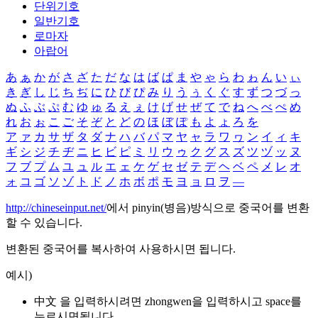
단위기호
일반기호
로마자
아랍어
あ
ぁ
か
が
さ
ざ
た
だ
な
は
ば
ぱ
ま
や
ゃ
ら
わ
ゎ
ん
い
ぃ
き
ぎ
し
じ
ち
ぢ
に
ひ
び
ぴ
み
り
う
ぅ
く
ぐ
す
ず
つ
づ
っ
ぬ
ふ
ぶ
ぷ
む
ゆ
ゅ
る
え
ぇ
け
げ
せ
ぜ
て
で
ね
へ
べ
ぺ
め
れ
お
ぉ
こ
ご
そ
ぞ
と
ど
の
ほ
ぼ
ぽ
も
よ
ょ
ろ
を
ア
ァ
カ
サ
ザ
タ
ダ
ナ
ハ
バ
パ
マ
ヤ
ャ
ラ
ワ
ヮ
ン
イ
ィ
キ
ギ
シ
ジ
チ
ヂ
ニ
ヒ
ビ
ピ
ミ
リ
ウ
ゥ
ク
グ
ス
ズ
ツ
ヅ
ッ
ヌ
フ
ブ
プ
ム
ユ
ュ
ル
エ
ェ
ケ
ゲ
セ
ゼ
テ
デ
ヘ
ベ
ペ
メ
レ
オ
ォ
コ
ゴ
ソ
ゾ
ト
ド
ノ
ホ
ボ
ポ
モ
ヨ
ョ
ロ
ヲ
―
http://chineseinput.net/
에서 pinyin(병음)방식으로 중국어를 변환
할 수 있습니다.
변환된 중국어를 복사하여 사용하시면 됩니다.
예시)
中文 을 입력하시려면
zhongwen
을 입력하시고 space를
누르시면됩니다.