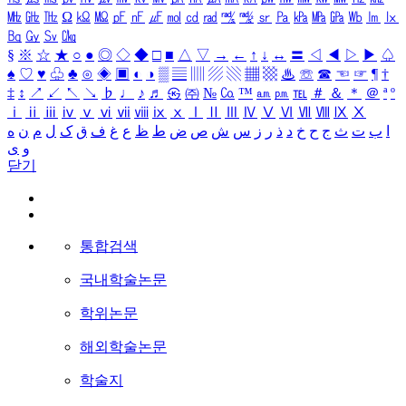
㎒
㎓
㎔
Ω
㏀
㏁
㎊
㎋
㎌
㏖
㏅
㎭
㎮
㎯
㏛
㎩
㎪
㎫
㎬
㏝
㏐
㏓
㏃
㏉
㏜
㏆
§
※
☆
★
○
●
◎
◇
◆
□
■
△
▽
→
←
↑
↓
↔
〓
◁
◀
▷
▶
♤
♠
♡
♥
♧
♣
⊙
◈
▣
◐
◑
▒
▤
▥
▨
▧
▦
▩
♨
☏
☎
☜
☞
¶
†
‡
↕
↗
↙
↖
↘
♭
♩
♪
♬
㉿
㈜
№
㏇
™
㏂
㏘
℡
＃
＆
＊
＠
ª
º
ⅰ
ⅱ
ⅲ
ⅳ
ⅴ
ⅵ
ⅶ
ⅷ
ⅸ
ⅹ
Ⅰ
Ⅱ
Ⅲ
Ⅳ
Ⅴ
Ⅵ
Ⅶ
Ⅷ
Ⅸ
Ⅹ
ا
ب
ت
ث
ج
ح
خ
د
ذ
ر
ز
س
ش
ص
ض
ط
ظ
ع
غ
ف
ق
ک
ل
م
ن
ه
و
ی
닫기
통합검색
국내학술논문
학위논문
해외학술논문
학술지