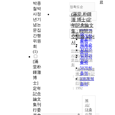
료
박종
정확도순
철박
(滿堂 朴鍾
사정
내림차순
정확도
년기
澈 博士)定
순
념논
10개씩 출력
年記念論文
내림차순
인기도
문집
集 : 時間과
순
조회
간행
10개씩
空間을 넘어
연도순
위원
출력
서
제목순
회
20개씩
저자순
만당박종철박
(1)
출력
발행기
사정년기념논
30개씩
문집간행위원
관순
[滿
출력
회
堂朴
50개씩
[滿堂朴鍾澈
鍾澈
출력
博士]定年記
博
100개씩
念論文集刊
士]
行委員會
출력
定年
1992
記念
論文
복
集刊
사/
行委
대출
신청