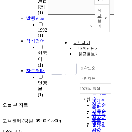
員會
[편]
목
(1)
차
발행연도
보
기
1992
(1)
작성언어
내보내기
내책장담기
한국
한글로보기
어
(1)
정확도순
자료형태
내림차순
정확도
단행
순
본
10개씩 출력
내림차순
인기도
(1)
순
조회
10개씩
오늘 본 자료
연도순
출력
제목순
20개씩
저자순
출력
고객센터 (평일: 09:00~18:00)
발행기
30개씩
관순
1599-3122
출력