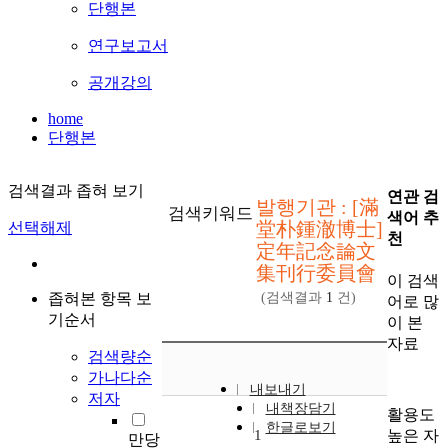
단행본
연구보고서
공개강의
home
단행본
검색결과 좁혀 보기
연관 검
발행기관 : [滿
검색키워드
색어 추
堂朴鍾澈博士]
선택해제
천
定年記念論文
集刊行委員會
이 검색
좁혀본 항목 보
(검색결과
1
건)
어로 많
기순서
이 본
자료
검색량순
가나다순
내보내기
저자
내책장담기
활용도
한글로보기
높은 자
1
만당