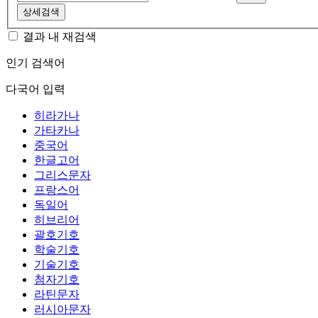
상세검색
결과 내 재검색
인기 검색어
다국어 입력
히라가나
가타카나
중국어
한글고어
그리스문자
프랑스어
독일어
히브리어
괄호기호
학술기호
기술기호
첨자기호
라틴문자
러시아문자