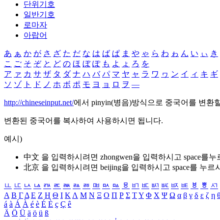
단위기호
일반기호
로마자
아랍어
あ
ぁ
か
が
さ
ざ
た
だ
な
は
ば
ぱ
ま
や
ゃ
ら
わ
ゎ
ん
い
ぃ
き
こ
ご
そ
ぞ
と
ど
の
ほ
ぼ
ぽ
も
よ
ょ
ろ
を
ア
ァ
カ
サ
ザ
タ
ダ
ナ
ハ
バ
パ
マ
ヤ
ャ
ラ
ワ
ヮ
ン
イ
ィ
キ
ギ
ソ
ゾ
ト
ド
ノ
ホ
ボ
ポ
モ
ヨ
ョ
ロ
ヲ
―
http://chineseinput.net/
에서 pinyin(병음)방식으로 중국어를 변환
변환된 중국어를 복사하여 사용하시면 됩니다.
예시)
中文 을 입력하시려면
zhongwen
을 입력하시고 space를
北京 을 입력하시려면
beijing
을 입력하시고 space를 누르
ㅥ
ㅦ
ㅧ
ㅨ
ㅩ
ㅪ
ㅫ
ㅬ
ㅭ
ㅮ
ㅯ
ㅰ
ㅱ
ㅲ
ㅳ
ㅴ
ㅵ
ㅶ
ㅷ
ㅸ
ㅹ
ㅺ
Α
Β
Γ
Δ
Ε
Ζ
Η
Θ
Ι
Κ
Λ
Μ
Ν
Ξ
Ο
Π
Ρ
Σ
Τ
Υ
Φ
Χ
Ψ
Ω
α
β
γ
δ
ε
ζ
η
á
à
Á
À
é
è
É
È
ç
Ç
ê
Ä
Ö
Ü
ä
ö
ü
ß