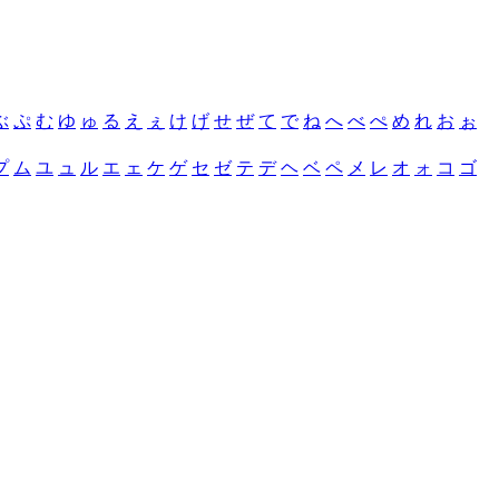
ぶ
ぷ
む
ゆ
ゅ
る
え
ぇ
け
げ
せ
ぜ
て
で
ね
へ
べ
ぺ
め
れ
お
ぉ
プ
ム
ユ
ュ
ル
エ
ェ
ケ
ゲ
セ
ゼ
テ
デ
ヘ
ベ
ペ
メ
レ
オ
ォ
コ
ゴ