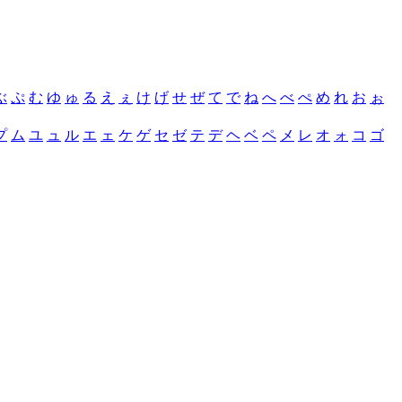
ぶ
ぷ
む
ゆ
ゅ
る
え
ぇ
け
げ
せ
ぜ
て
で
ね
へ
べ
ぺ
め
れ
お
ぉ
プ
ム
ユ
ュ
ル
エ
ェ
ケ
ゲ
セ
ゼ
テ
デ
ヘ
ベ
ペ
メ
レ
オ
ォ
コ
ゴ