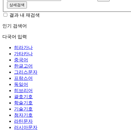
상세검색
결과 내 재검색
인기 검색어
다국어 입력
히라가나
가타카나
중국어
한글고어
그리스문자
프랑스어
독일어
히브리어
괄호기호
학술기호
기술기호
첨자기호
라틴문자
러시아문자