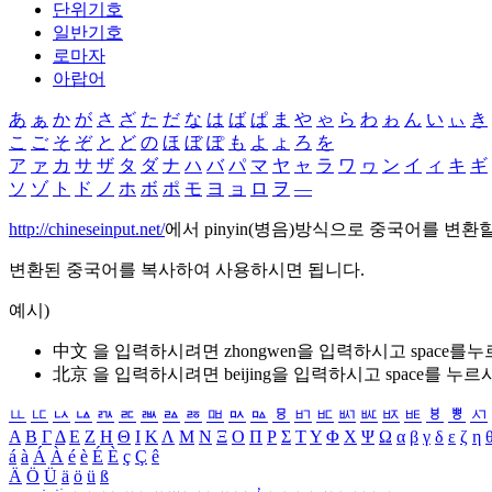
단위기호
일반기호
로마자
아랍어
あ
ぁ
か
が
さ
ざ
た
だ
な
は
ば
ぱ
ま
や
ゃ
ら
わ
ゎ
ん
い
ぃ
き
こ
ご
そ
ぞ
と
ど
の
ほ
ぼ
ぽ
も
よ
ょ
ろ
を
ア
ァ
カ
サ
ザ
タ
ダ
ナ
ハ
バ
パ
マ
ヤ
ャ
ラ
ワ
ヮ
ン
イ
ィ
キ
ギ
ソ
ゾ
ト
ド
ノ
ホ
ボ
ポ
モ
ヨ
ョ
ロ
ヲ
―
http://chineseinput.net/
에서 pinyin(병음)방식으로 중국어를 변환
변환된 중국어를 복사하여 사용하시면 됩니다.
예시)
中文 을 입력하시려면
zhongwen
을 입력하시고 space를
北京 을 입력하시려면
beijing
을 입력하시고 space를 누르
ㅥ
ㅦ
ㅧ
ㅨ
ㅩ
ㅪ
ㅫ
ㅬ
ㅭ
ㅮ
ㅯ
ㅰ
ㅱ
ㅲ
ㅳ
ㅴ
ㅵ
ㅶ
ㅷ
ㅸ
ㅹ
ㅺ
Α
Β
Γ
Δ
Ε
Ζ
Η
Θ
Ι
Κ
Λ
Μ
Ν
Ξ
Ο
Π
Ρ
Σ
Τ
Υ
Φ
Χ
Ψ
Ω
α
β
γ
δ
ε
ζ
η
á
à
Á
À
é
è
É
È
ç
Ç
ê
Ä
Ö
Ü
ä
ö
ü
ß