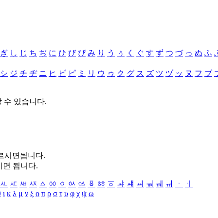
ぎ
し
じ
ち
ぢ
に
ひ
び
ぴ
み
り
う
ぅ
く
ぐ
す
ず
つ
づ
っ
ぬ
ふ
シ
ジ
チ
ヂ
ニ
ヒ
ビ
ピ
ミ
リ
ウ
ゥ
ク
グ
ス
ズ
ツ
ヅ
ッ
ヌ
フ
ブ
할 수 있습니다.
누르시면됩니다.
시면 됩니다.
ㅻ
ㅼ
ㅽ
ㅾ
ㅿ
ㆀ
ㆁ
ㆂ
ㆃ
ㆄ
ㆅ
ㆆ
ㆇ
ㆈ
ㆉ
ㆊ
ㆋ
ㆌ
ㆍ
ㆎ
θ
ι
κ
λ
μ
ν
ξ
ο
π
ρ
σ
τ
υ
φ
χ
ψ
ω