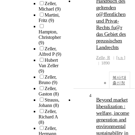
Handbuch des
Zeller,
geltenden
Michael
(9)
o@ffentlichen
Martini,
Fritz
(9)
und Privat-
Rechts fu@r
Hampton,
das Gebiet des
Christopher
preussischen
(9)
Landrechts
Zeller,
Alfred P
(9)
Zelle, R
[s.n.]
Hubert
1890
Van Zeller
(9)
Zeller,
복사/대
Bruno
(9)
출신청
Zeller,
Gaston
(8)
4
Beyond market
Strauss,
Johann
(8)
liberalization :
Zeller,
welfare, income
Richard A
generation and
(8)
environmental
Zeller,
sustainability in
Hermann