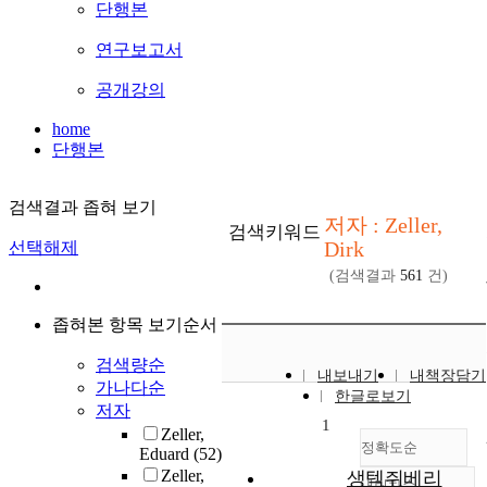
단행본
연구보고서
공개강의
home
단행본
검색결과 좁혀 보기
저자 : Zeller,
검색키워드
Dirk
선택해제
(검색결과
561
건)
좁혀본 항목 보기순서
검색량순
내보내기
내책장담기
가나다순
한글로보기
저자
1
Zeller,
정확도순
Eduard
(52)
Zeller,
생텍쥐베리
내림차순