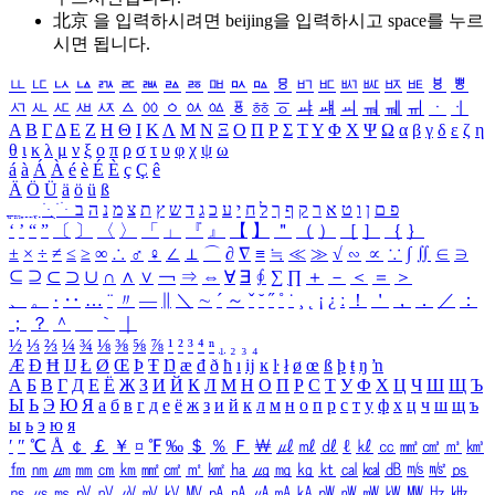
北京 을 입력하시려면
beijing
을 입력하시고 space를 누르
시면 됩니다.
ㅥ
ㅦ
ㅧ
ㅨ
ㅩ
ㅪ
ㅫ
ㅬ
ㅭ
ㅮ
ㅯ
ㅰ
ㅱ
ㅲ
ㅳ
ㅴ
ㅵ
ㅶ
ㅷ
ㅸ
ㅹ
ㅺ
ㅻ
ㅼ
ㅽ
ㅾ
ㅿ
ㆀ
ㆁ
ㆂ
ㆃ
ㆄ
ㆅ
ㆆ
ㆇ
ㆈ
ㆉ
ㆊ
ㆋ
ㆌ
ㆍ
ㆎ
Α
Β
Γ
Δ
Ε
Ζ
Η
Θ
Ι
Κ
Λ
Μ
Ν
Ξ
Ο
Π
Ρ
Σ
Τ
Υ
Φ
Χ
Ψ
Ω
α
β
γ
δ
ε
ζ
η
θ
ι
κ
λ
μ
ν
ξ
ο
π
ρ
σ
τ
υ
φ
χ
ψ
ω
á
à
Á
À
é
è
É
È
ç
Ç
ê
Ä
Ö
Ü
ä
ö
ü
ß
ְ
ֳ
ֲ
ֱ
ָ
ַ
ֵ
ֶ
ִ
ֹ
ּ
ֻ
ׂ
ׁ
ּ
ב
ה
נ
מ
צ
ת
ץ
ש
ד
ג
כ
ע
י
ח
ל
ך
ף
ק
ר
א
ט
ו
ן
ם
פ
‘
’
“
”
〔
〕
〈
〉
「
」
『
』
【
】
＂
（
）
［
］
｛
｝
±
×
÷
≠
≤
≥
∞
∴
♂
♀
∠
⊥
⌒
∂
∇
≡
≒
≪
≫
√
∽
∝
∵
∫
∬
∈
∋
⊆
⊇
⊂
⊃
∪
∩
∧
∨
￢
⇒
⇔
∀
∃
∮
∑
∏
＋
－
＜
＝
＞
、
。
·
‥
…
¨
〃
―
∥
＼
∼
´
～
ˇ
˘
˝
˚
˙
¸
˛
¡
¿
ː
！
＇
，
．
／
：
；
？
＾
＿
｀
｜
½
⅓
⅔
¼
¾
⅛
⅜
⅝
⅞
¹
²
³
⁴
ⁿ
₁
₂
₃
₄
Æ
Ð
Ħ
Ĳ
Ł
Ø
Œ
Þ
Ŧ
Ŋ
æ
đ
ð
ħ
ı
ĳ
ĸ
ŀ
ł
ø
œ
ß
þ
ŧ
ŋ
ŉ
А
Б
В
Г
Д
Е
Ё
Ж
З
И
Й
К
Л
М
Н
О
П
Р
С
Т
У
Ф
Х
Ц
Ч
Ш
Щ
Ъ
Ы
Ь
Э
Ю
Я
а
б
в
г
д
е
ё
ж
з
и
й
к
л
м
н
о
п
р
с
т
у
ф
х
ц
ч
ш
щ
ъ
ы
ь
э
ю
я
′
″
℃
Å
￠
￡
￥
¤
℉
‰
＄
％
Ｆ
￦
㎕
㎖
㎗
ℓ
㎘
㏄
㎣
㎤
㎥
㎦
㎙
㎚
㎛
㎜
㎝
㎞
㎟
㎠
㎡
㎢
㏊
㎍
㎎
㎏
㏏
㎈
㎉
㏈
㎧
㎨
㎰
㎱
㎲
㎳
㎴
㎵
㎶
㎷
㎸
㎹
㎀
㎁
㎂
㎃
㎄
㎺
㎻
㎽
㎾
㎿
㎐
㎑