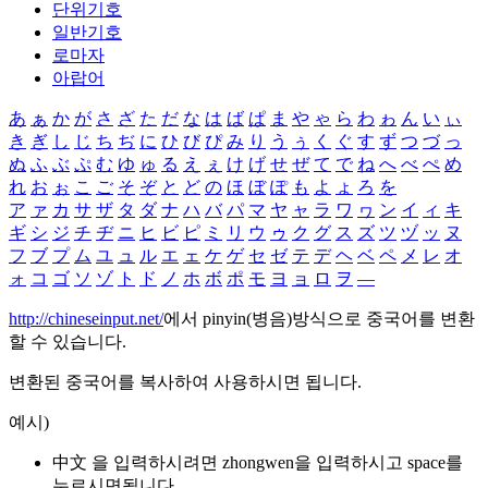
단위기호
일반기호
로마자
아랍어
あ
ぁ
か
が
さ
ざ
た
だ
な
は
ば
ぱ
ま
や
ゃ
ら
わ
ゎ
ん
い
ぃ
き
ぎ
し
じ
ち
ぢ
に
ひ
び
ぴ
み
り
う
ぅ
く
ぐ
す
ず
つ
づ
っ
ぬ
ふ
ぶ
ぷ
む
ゆ
ゅ
る
え
ぇ
け
げ
せ
ぜ
て
で
ね
へ
べ
ぺ
め
れ
お
ぉ
こ
ご
そ
ぞ
と
ど
の
ほ
ぼ
ぽ
も
よ
ょ
ろ
を
ア
ァ
カ
サ
ザ
タ
ダ
ナ
ハ
バ
パ
マ
ヤ
ャ
ラ
ワ
ヮ
ン
イ
ィ
キ
ギ
シ
ジ
チ
ヂ
ニ
ヒ
ビ
ピ
ミ
リ
ウ
ゥ
ク
グ
ス
ズ
ツ
ヅ
ッ
ヌ
フ
ブ
プ
ム
ユ
ュ
ル
エ
ェ
ケ
ゲ
セ
ゼ
テ
デ
ヘ
ベ
ペ
メ
レ
オ
ォ
コ
ゴ
ソ
ゾ
ト
ド
ノ
ホ
ボ
ポ
モ
ヨ
ョ
ロ
ヲ
―
http://chineseinput.net/
에서 pinyin(병음)방식으로 중국어를 변환
할 수 있습니다.
변환된 중국어를 복사하여 사용하시면 됩니다.
예시)
中文 을 입력하시려면
zhongwen
을 입력하시고 space를
누르시면됩니다.