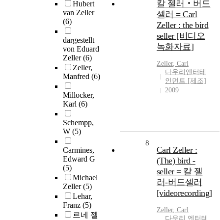
칼 젤러‧버드
Hubert
van Zeller
셀러 = Carl
(6)
Zeller : the bird
seller [비디오
dargestellt
녹화자료]
von Eduard
Zeller
(6)
Zeller
, Carl
Zeller,
다우리엔터테
Manfred
(6)
인먼트 [제조]
2009
Millocker,
Karl
(6)
Schempp,
W
(5)
8
Carl Zeller :
Carmines,
Edward G
(The) bird -
(5)
seller = 칼 젤
Michael
러-버드셀러
Zeller
(5)
[videorecording]
Lehar,
Franz
(5)
Zeller
, Carl
르네 젤
다우리 엔터테