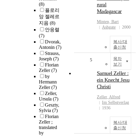
(8)
rural
플로리
Madagascar
앙 젤레르
Minten, Bart
지음
(8)
Ashgate
2000
안응렬
(7)
Dvorak,
복사/대
Antonin
(7)
출신청
Strauss,
Joseph
(7)
목차
5
보기
Florian
Zeller
(7)
Samuel Zeller :
by
ein Knecht Jesu
Hermann
Christi
Zeller
(7)
Zeller,
Zeller
, Alfred
Ursula
(7)
Im Selbstverlag
Geszty,
1936
Sylvia
(7)
Florian
Zeller ;
복사/대
translated
출신청
by