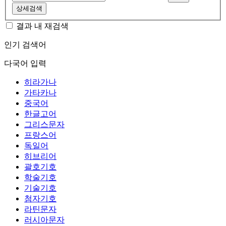
상세검색
결과 내 재검색
인기 검색어
다국어 입력
히라가나
가타카나
중국어
한글고어
그리스문자
프랑스어
독일어
히브리어
괄호기호
학술기호
기술기호
첨자기호
라틴문자
러시아문자