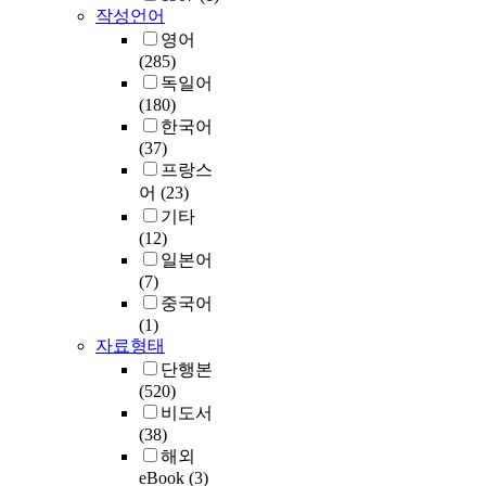
작성언어
영어
(285)
독일어
(180)
한국어
(37)
프랑스
어
(23)
기타
(12)
일본어
(7)
중국어
(1)
자료형태
단행본
(520)
비도서
(38)
해외
eBook
(3)