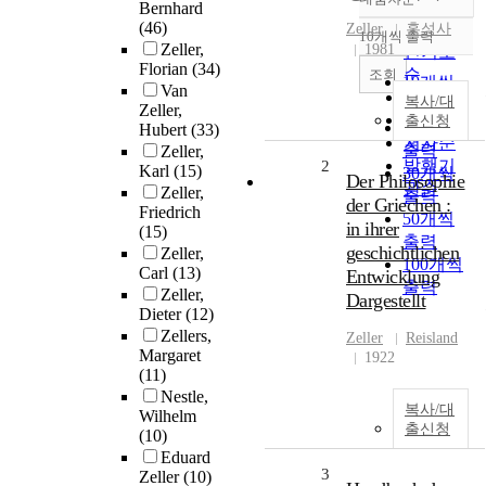
정확도
Bernhard
(46)
순
Zeller
홍성사
10개씩 출력
내림차순
Zeller,
1981
인기도
Florian
(34)
순
조회
10개씩
Van
연도순
복사/대
출력
Zeller,
제목순
출신청
20개씩
Hubert
(33)
저자순
출력
Zeller,
발행기
2
Karl
(15)
30개씩
Der Philosophie
관순
Zeller,
출력
der Griechen :
Friedrich
50개씩
in ihrer
(15)
출력
geschichtlichen
Zeller,
100개씩
Carl
(13)
Entwicklung
출력
Zeller,
Dargestellt
Dieter
(12)
Zellers,
Zeller
Reisland
Margaret
1922
(11)
Nestle,
복사/대
Wilhelm
출신청
(10)
Eduard
3
Zeller
(10)