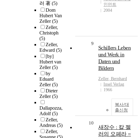
러 著
(5)
인먼트
Dom
2004
Hubert Van
Zeller
(5)
Zeller,
Christoph
(5)
9
Zeller,
Schillers Leben
Edward
(5)
und Werk in
[by]
Daten und
Hubert van
Zeller
(5)
Bildern
by
Eduard
Zeller
, Bernhard
Zeller
(5)
Insel Verlag
1966
Dieter
Zeller
(5)
복사/대
Dallapozza,
출신청
Adolf
(5)
Zeller,
10
Andreas
(5)
새장수 : 칼 젤
Zeller,
러의 오페라 =
Susanne
(5)