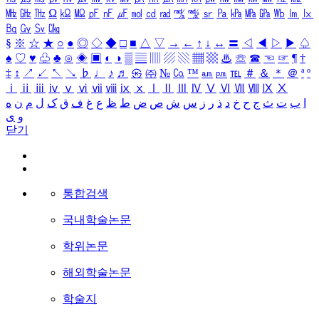
㎒
㎓
㎔
Ω
㏀
㏁
㎊
㎋
㎌
㏖
㏅
㎭
㎮
㎯
㏛
㎩
㎪
㎫
㎬
㏝
㏐
㏓
㏃
㏉
㏜
㏆
§
※
☆
★
○
●
◎
◇
◆
□
■
△
▽
→
←
↑
↓
↔
〓
◁
◀
▷
▶
♤
♠
♡
♥
♧
♣
⊙
◈
▣
◐
◑
▒
▤
▥
▨
▧
▦
▩
♨
☏
☎
☜
☞
¶
†
‡
↕
↗
↙
↖
↘
♭
♩
♪
♬
㉿
㈜
№
㏇
™
㏂
㏘
℡
＃
＆
＊
＠
ª
º
ⅰ
ⅱ
ⅲ
ⅳ
ⅴ
ⅵ
ⅶ
ⅷ
ⅸ
ⅹ
Ⅰ
Ⅱ
Ⅲ
Ⅳ
Ⅴ
Ⅵ
Ⅶ
Ⅷ
Ⅸ
Ⅹ
ا
ب
ت
ث
ج
ح
خ
د
ذ
ر
ز
س
ش
ص
ض
ط
ظ
ع
غ
ف
ق
ک
ل
م
ن
ه
و
ی
닫기
통합검색
국내학술논문
학위논문
해외학술논문
학술지