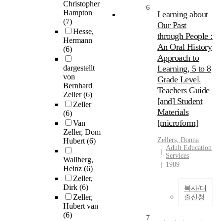
Christopher
6
Hampton
Learning about
(7)
Our Past
Hesse,
through People :
Hermann
An Oral History
(6)
Approach to
dargestellt
Learning, 5 to 8
von
Grade Level.
Bernhard
Teachers Guide
Zeller
(6)
[and] Student
Zeller
Materials
(6)
[microform]
Van
Zeller, Dom
Zellers, Donna
Hubert
(6)
Adult Education
Services
Wallberg,
1989
Heinz
(6)
Zeller,
Dirk
(6)
복사/대
Zeller,
출신청
Hubert van
(6)
7