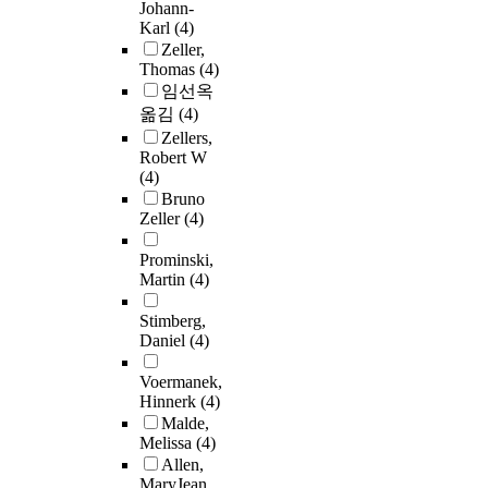
Johann-
Karl
(4)
Zeller,
Thomas
(4)
임선옥
옮김
(4)
Zellers,
Robert W
(4)
Bruno
Zeller
(4)
Prominski,
Martin
(4)
Stimberg,
Daniel
(4)
Voermanek,
Hinnerk
(4)
Malde,
Melissa
(4)
Allen,
MaryJean