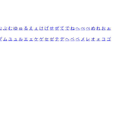
ぶ
ぷ
む
ゆ
ゅ
る
え
ぇ
け
げ
せ
ぜ
て
で
ね
へ
べ
ぺ
め
れ
お
ぉ
プ
ム
ユ
ュ
ル
エ
ェ
ケ
ゲ
セ
ゼ
テ
デ
ヘ
ベ
ペ
メ
レ
オ
ォ
コ
ゴ