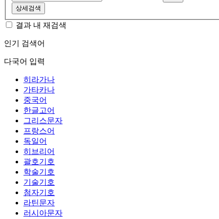
상세검색
결과 내 재검색
인기 검색어
다국어 입력
히라가나
가타카나
중국어
한글고어
그리스문자
프랑스어
독일어
히브리어
괄호기호
학술기호
기술기호
첨자기호
라틴문자
러시아문자