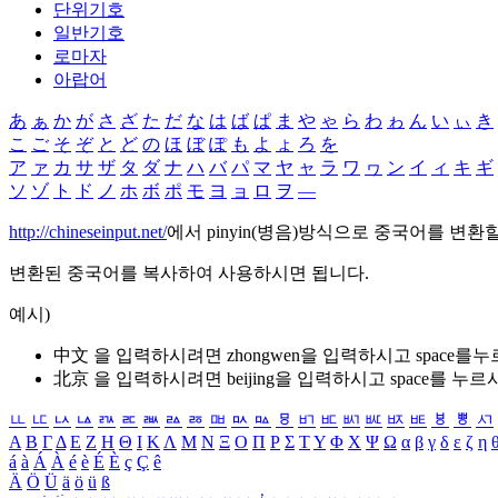
단위기호
일반기호
로마자
아랍어
あ
ぁ
か
が
さ
ざ
た
だ
な
は
ば
ぱ
ま
や
ゃ
ら
わ
ゎ
ん
い
ぃ
き
こ
ご
そ
ぞ
と
ど
の
ほ
ぼ
ぽ
も
よ
ょ
ろ
を
ア
ァ
カ
サ
ザ
タ
ダ
ナ
ハ
バ
パ
マ
ヤ
ャ
ラ
ワ
ヮ
ン
イ
ィ
キ
ギ
ソ
ゾ
ト
ド
ノ
ホ
ボ
ポ
モ
ヨ
ョ
ロ
ヲ
―
http://chineseinput.net/
에서 pinyin(병음)방식으로 중국어를 변환
변환된 중국어를 복사하여 사용하시면 됩니다.
예시)
中文 을 입력하시려면
zhongwen
을 입력하시고 space를
北京 을 입력하시려면
beijing
을 입력하시고 space를 누르
ㅥ
ㅦ
ㅧ
ㅨ
ㅩ
ㅪ
ㅫ
ㅬ
ㅭ
ㅮ
ㅯ
ㅰ
ㅱ
ㅲ
ㅳ
ㅴ
ㅵ
ㅶ
ㅷ
ㅸ
ㅹ
ㅺ
Α
Β
Γ
Δ
Ε
Ζ
Η
Θ
Ι
Κ
Λ
Μ
Ν
Ξ
Ο
Π
Ρ
Σ
Τ
Υ
Φ
Χ
Ψ
Ω
α
β
γ
δ
ε
ζ
η
á
à
Á
À
é
è
É
È
ç
Ç
ê
Ä
Ö
Ü
ä
ö
ü
ß