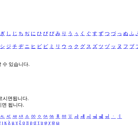
ぎ
し
じ
ち
ぢ
に
ひ
び
ぴ
み
り
う
ぅ
く
ぐ
す
ず
つ
づ
っ
ぬ
ふ
シ
ジ
チ
ヂ
ニ
ヒ
ビ
ピ
ミ
リ
ウ
ゥ
ク
グ
ス
ズ
ツ
ヅ
ッ
ヌ
フ
ブ
할 수 있습니다.
누르시면됩니다.
시면 됩니다.
ㅻ
ㅼ
ㅽ
ㅾ
ㅿ
ㆀ
ㆁ
ㆂ
ㆃ
ㆄ
ㆅ
ㆆ
ㆇ
ㆈ
ㆉ
ㆊ
ㆋ
ㆌ
ㆍ
ㆎ
θ
ι
κ
λ
μ
ν
ξ
ο
π
ρ
σ
τ
υ
φ
χ
ψ
ω