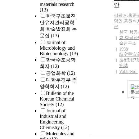
materials research
안
(13)
김광배
,
홍준
한국구조물진
영인
,
홍원식
,
단유지관리공학
근
회 학술발표회 논
한국 항공
문집
(13)
교 항공산
Journal of
술연구소
Microbiology and
1998
Biotechnology
(13)
航空宇宙
한국주조공학
技術硏究所
究誌
회지
(12)
Vol.8 No.-
공업화학
(12)
대한두경부 종
양학회지
(12)
문
Bulletin of the
Korean Chemical
Society
(12)
Journal of
Industrial and
Engineering
Chemistry
(12)
Molecules and