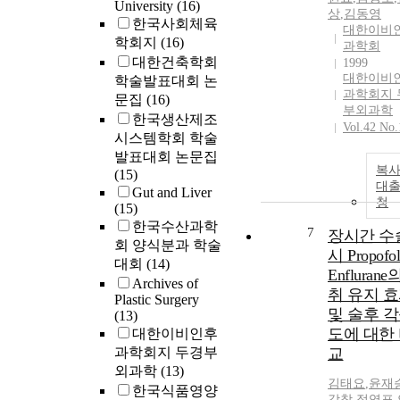
University
(16)
상
,
김동영
한국사회체육
대한이비
학회지
(16)
과학회
대한건축학회
1999
대한이비
학술발표대회 논
과학회지 
문집
(16)
부외과학
한국생산제조
Vol.42 No.
시스템학회 학술
발표대회 논문집
복사
(15)
대
Gut and Liver
청
(15)
한국수산과학
7
장시간 수
회 양식분과 학술
시 Propofo
대회
(14)
Enflurane
Archives of
취 유지 
Plastic Surgery
및 술후 
(13)
도에 대한
대한이비인후
과학회지 두경부
교
외과학
(13)
김태요
,
윤재
한국식품영양
강창
,
정영표
,