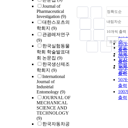
Journal of
Pharmaceutical
정확도순
Investigation
(9)
내림차순
대한스포츠의
정확
학회지
(9)
순
10개씩 출력
내림
관광레저연구
인기
(9)
순
조회
10
한국실험동물
연도
출력
학회 학술발표대
제목
20
회 논문집
(9)
저자
출력
한국생산제조
발행
30
학회지
(9)
관순
출력
International
50
Journal of
출력
Industrial
100
Entomology
(9)
JOURNAL OF
출력
MECHANICAL
SCIENCE AND
TECHNOLOGY
(9)
한국자동차공