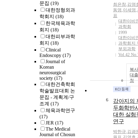
문집
(19)
최은창
,
김영
대한정형외과
동영
,
이세영
,
표
학회지
(18)
대한이비
한국체육과학
과학회
회지
(18)
1999
대한피부과학
대한이비
회지
(18)
과학회지 
부외과학
Clinical
Vol.42 No.
Endoscopy
(17)
Journal of
Korean
복사
neurosurgical
대
society
(17)
청
대한건축학회
학술발표대회 논
문집 - 계획계/구
6
강아지의 
조계
(17)
두화학반
체육과학연구
대한 실험
(17)
연구
JER
(17)
The Medical
박한규
,
김광
Journal of Chosun
원표
,
김영호
,