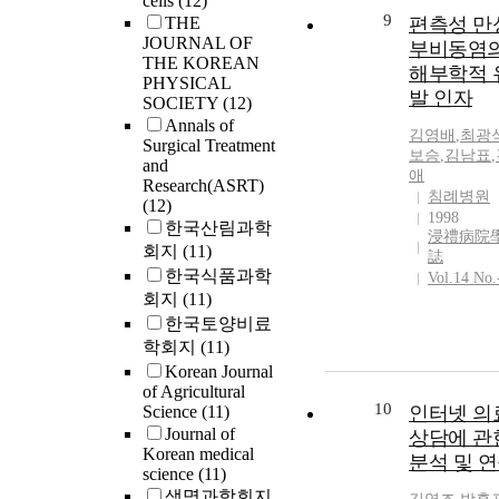
cells
(12)
9
THE
편측성 만
JOURNAL OF
부비동염
THE KOREAN
해부학적 
PHYSICAL
발 인자
SOCIETY
(12)
Annals of
김영배
,
최광
Surgical Treatment
보승
,
김남표
,
and
애
Research(ASRT)
침례병원
(12)
1998
한국산림과학
浸禮病院
회지
(11)
誌
한국식품과학
Vol.14 No.
회지
(11)
한국토양비료
학회지
(11)
Korean Journal
of Agricultural
10
Science
(11)
인터넷 의
Journal of
상담에 관
Korean medical
분석 및 
science
(11)
생명과학회지