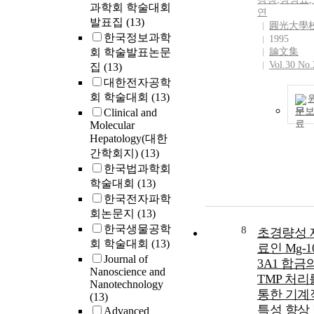
과학회 학술대회
연
발표집
(13)
圓光大學
한국정보과학
1995
회 학술발표논문
論文集
Vol.30 No.
집
(13)
대한전자공학
회 학술대회
(13)
문
Clinical and
Molecular
Hepatology(대한
간학회지)
(13)
한국법과학회
학술대회
(13)
한국전자파학
회논문지
(13)
한국생물공학
8
초경량성 
회 학술대회
(13)
료인 Mg-10
Journal of
3A1 합금
Nanoscience and
TMP 처리
Nanotechnology
통한 기계
(13)
특성 향상
Advanced