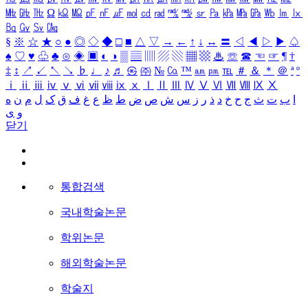
㎒
㎓
㎔
Ω
㏀
㏁
㎊
㎋
㎌
㏖
㏅
㎭
㎮
㎯
㏛
㎩
㎪
㎫
㎬
㏝
㏐
㏓
㏃
㏉
㏜
㏆
§
※
☆
★
○
●
◎
◇
◆
□
■
△
▽
→
←
↑
↓
↔
〓
◁
◀
▷
▶
♤
♠
♡
♥
♧
♣
⊙
◈
▣
◐
◑
▒
▤
▥
▨
▧
▦
▩
♨
☏
☎
☜
☞
¶
†
‡
↕
↗
↙
↖
↘
♭
♩
♪
♬
㉿
㈜
№
㏇
™
㏂
㏘
℡
＃
＆
＊
＠
ª
º
ⅰ
ⅱ
ⅲ
ⅳ
ⅴ
ⅵ
ⅶ
ⅷ
ⅸ
ⅹ
Ⅰ
Ⅱ
Ⅲ
Ⅳ
Ⅴ
Ⅵ
Ⅶ
Ⅷ
Ⅸ
Ⅹ
ا
ب
ت
ث
ج
ح
خ
د
ذ
ر
ز
س
ش
ص
ض
ط
ظ
ع
غ
ف
ق
ک
ل
م
ن
ه
و
ی
닫기
통합검색
국내학술논문
학위논문
해외학술논문
학술지