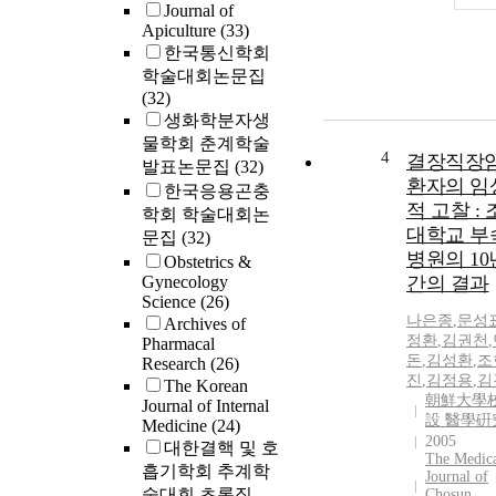
Journal of
Apiculture
(33)
한국통신학회
학술대회논문집
(32)
생화학분자생
물학회 춘계학술
4
결장직장
발표논문집
(32)
환자의 임
한국응용곤충
적 고찰 :
학회 학술대회논
대학교 부
문집
(32)
병원의 10
Obstetrics &
Gynecology
간의 결과
Science
(26)
나은종
,
문성
Archives of
정환
,
김권천
,
Pharmacal
돈
,
김성환
,
조
Research
(26)
진
,
김정용
,
김
The Korean
朝鮮大學校
Journal of Internal
設 醫學硏
Medicine
(24)
2005
대한결핵 및 호
The Medic
흡기학회 추계학
Journal of
술대회 초록집
Chosun