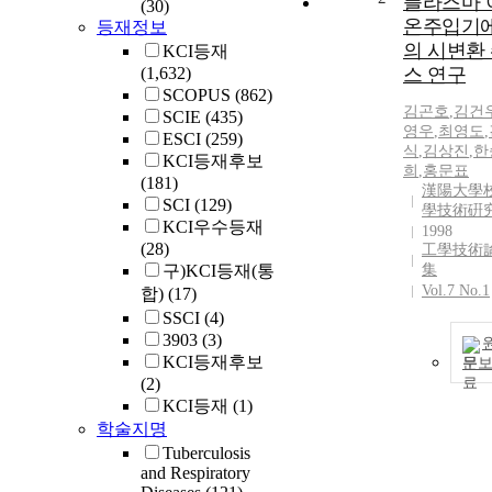
플라즈마 
(30)
온주입기
등재정보
의 시변환
KCI등재
(1,632)
스 연구
SCOPUS
(862)
김곤호
,
김건
SCIE
(435)
영우
,
최영도
,
ESCI
(259)
식
,
김상진
,
한
KCI등재후보
희
,
홍문표
(181)
漢陽大學校
SCI
(129)
學技術硏
KCI우수등재
1998
(28)
工學技術
구)KCI등재(통
集
Vol.7 No.1
합)
(17)
SSCI
(4)
3903
(3)
KCI등재후보
문
(2)
KCI등재
(1)
학술지명
Tuberculosis
and Respiratory