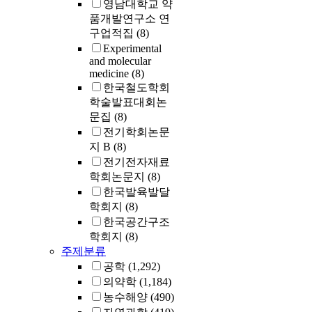
영남대학교 약
품개발연구소 연
구업적집
(8)
Experimental
and molecular
medicine
(8)
한국철도학회
학술발표대회논
문집
(8)
전기학회논문
지 B
(8)
전기전자재료
학회논문지
(8)
한국발육발달
학회지
(8)
한국공간구조
학회지
(8)
주제분류
공학
(1,292)
의약학
(1,184)
농수해양
(490)