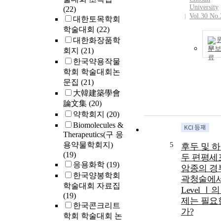
University
(22)
Vol.30 No.
대한토목학회
학술대회
(22)
대한화장품학
문
회지
(21)
한국약용작물
학회 학술대회논
문집
(21)
大韓建築學會
論文集
(20)
약학회지
(20)
Biomolecules &
Therapeutics(구 응
용약물학회지)
5
후두 및 
(19)
두 편평세
응용화학
(19)
암종의 경
한국양봉학회
곽청술에
학술대회 자료집
Level Ⅰ의
(19)
제는 필요
한국콘크리트
가?
학회 학술대회 논