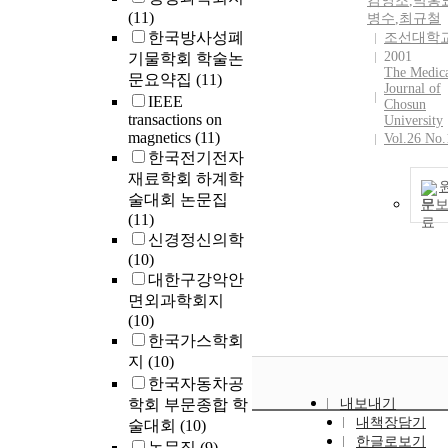
김영조
,
박홍
(11)
병수
,
최규철
한국방사성폐
조선대학
2001
기물학회 학술논
The Medic
문요약집
(11)
Journal of
IEEE
Chosun
transactions on
University
magnetics
(11)
Vol.26 No.
한국전기전자
재료학회 하계학
술대회 논문집
문
(11)
신경정신의학
(10)
대한구강악안
면외과학회지
(10)
한국가스학회
지
(10)
한국자동차공
학회 부문종합 학
내보내기
내책장담기
술대회
(10)
한글로보기
논문집
(9)