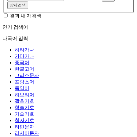
상세검색
결과 내 재검색
인기 검색어
다국어 입력
히라가나
가타카나
중국어
한글고어
그리스문자
프랑스어
독일어
히브리어
괄호기호
학술기호
기술기호
첨자기호
라틴문자
러시아문자