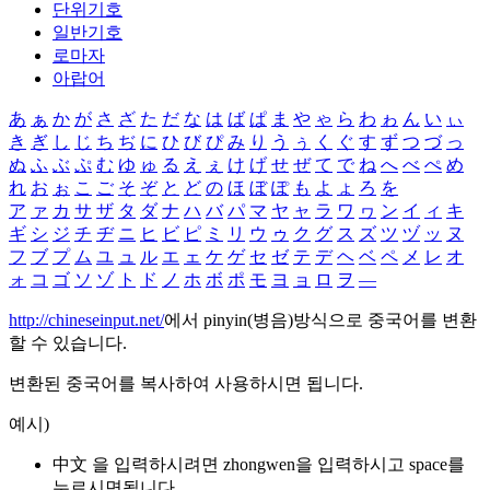
단위기호
일반기호
로마자
아랍어
あ
ぁ
か
が
さ
ざ
た
だ
な
は
ば
ぱ
ま
や
ゃ
ら
わ
ゎ
ん
い
ぃ
き
ぎ
し
じ
ち
ぢ
に
ひ
び
ぴ
み
り
う
ぅ
く
ぐ
す
ず
つ
づ
っ
ぬ
ふ
ぶ
ぷ
む
ゆ
ゅ
る
え
ぇ
け
げ
せ
ぜ
て
で
ね
へ
べ
ぺ
め
れ
お
ぉ
こ
ご
そ
ぞ
と
ど
の
ほ
ぼ
ぽ
も
よ
ょ
ろ
を
ア
ァ
カ
サ
ザ
タ
ダ
ナ
ハ
バ
パ
マ
ヤ
ャ
ラ
ワ
ヮ
ン
イ
ィ
キ
ギ
シ
ジ
チ
ヂ
ニ
ヒ
ビ
ピ
ミ
リ
ウ
ゥ
ク
グ
ス
ズ
ツ
ヅ
ッ
ヌ
フ
ブ
プ
ム
ユ
ュ
ル
エ
ェ
ケ
ゲ
セ
ゼ
テ
デ
ヘ
ベ
ペ
メ
レ
オ
ォ
コ
ゴ
ソ
ゾ
ト
ド
ノ
ホ
ボ
ポ
モ
ヨ
ョ
ロ
ヲ
―
http://chineseinput.net/
에서 pinyin(병음)방식으로 중국어를 변환
할 수 있습니다.
변환된 중국어를 복사하여 사용하시면 됩니다.
예시)
中文 을 입력하시려면
zhongwen
을 입력하시고 space를
누르시면됩니다.