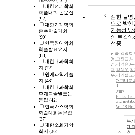
Diseases
(121)
대한전기학회
학술대회 논문집
3
심한 골병
(92)
으로 발현
대한기계학회
기능성 낭
춘추학술대회
성 부갑상
(90)
한국원예학회
선종
학술발표요지
전숙
,
김영희
,
(88)
영
,
고관표
,
박
대한내과학회
영
,
김덕윤
,
우
지
(72)
택
,
김성운
,
김
원예과학기술
우
,
김영설
,
고
지
(48)
대한내분
회
대한내과학회
2003
추계학술발표논
Endocrino
문집
(42)
and metabo
한국가스학회
Vol.18 No.
학술대회논문집
(37)
복사
대한소화기학
대
회지
(36)
청