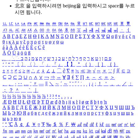
北京 을 입력하시려면
beijing
을 입력하시고 space를 누르
시면 됩니다.
ㅥ
ㅦ
ㅧ
ㅨ
ㅩ
ㅪ
ㅫ
ㅬ
ㅭ
ㅮ
ㅯ
ㅰ
ㅱ
ㅲ
ㅳ
ㅴ
ㅵ
ㅶ
ㅷ
ㅸ
ㅹ
ㅺ
ㅻ
ㅼ
ㅽ
ㅾ
ㅿ
ㆀ
ㆁ
ㆂ
ㆃ
ㆄ
ㆅ
ㆆ
ㆇ
ㆈ
ㆉ
ㆊ
ㆋ
ㆌ
ㆍ
ㆎ
Α
Β
Γ
Δ
Ε
Ζ
Η
Θ
Ι
Κ
Λ
Μ
Ν
Ξ
Ο
Π
Ρ
Σ
Τ
Υ
Φ
Χ
Ψ
Ω
α
β
γ
δ
ε
ζ
η
θ
ι
κ
λ
μ
ν
ξ
ο
π
ρ
σ
τ
υ
φ
χ
ψ
ω
á
à
Á
À
é
è
É
È
ç
Ç
ê
Ä
Ö
Ü
ä
ö
ü
ß
ְ
ֳ
ֲ
ֱ
ָ
ַ
ֵ
ֶ
ִ
ֹ
ּ
ֻ
ׂ
ׁ
ּ
ב
ה
נ
מ
צ
ת
ץ
ש
ד
ג
כ
ע
י
ח
ל
ך
ף
ק
ר
א
ט
ו
ן
ם
פ
‘
’
“
”
〔
〕
〈
〉
「
」
『
』
【
】
＂
（
）
［
］
｛
｝
±
×
÷
≠
≤
≥
∞
∴
♂
♀
∠
⊥
⌒
∂
∇
≡
≒
≪
≫
√
∽
∝
∵
∫
∬
∈
∋
⊆
⊇
⊂
⊃
∪
∩
∧
∨
￢
⇒
⇔
∀
∃
∮
∑
∏
＋
－
＜
＝
＞
、
。
·
‥
…
¨
〃
―
∥
＼
∼
´
～
ˇ
˘
˝
˚
˙
¸
˛
¡
¿
ː
！
＇
，
．
／
：
；
？
＾
＿
｀
｜
½
⅓
⅔
¼
¾
⅛
⅜
⅝
⅞
¹
²
³
⁴
ⁿ
₁
₂
₃
₄
Æ
Ð
Ħ
Ĳ
Ł
Ø
Œ
Þ
Ŧ
Ŋ
æ
đ
ð
ħ
ı
ĳ
ĸ
ŀ
ł
ø
œ
ß
þ
ŧ
ŋ
ŉ
А
Б
В
Г
Д
Е
Ё
Ж
З
И
Й
К
Л
М
Н
О
П
Р
С
Т
У
Ф
Х
Ц
Ч
Ш
Щ
Ъ
Ы
Ь
Э
Ю
Я
а
б
в
г
д
е
ё
ж
з
и
й
к
л
м
н
о
п
р
с
т
у
ф
х
ц
ч
ш
щ
ъ
ы
ь
э
ю
я
′
″
℃
Å
￠
￡
￥
¤
℉
‰
＄
％
Ｆ
￦
㎕
㎖
㎗
ℓ
㎘
㏄
㎣
㎤
㎥
㎦
㎙
㎚
㎛
㎜
㎝
㎞
㎟
㎠
㎡
㎢
㏊
㎍
㎎
㎏
㏏
㎈
㎉
㏈
㎧
㎨
㎰
㎱
㎲
㎳
㎴
㎵
㎶
㎷
㎸
㎹
㎀
㎁
㎂
㎃
㎄
㎺
㎻
㎽
㎾
㎿
㎐
㎑