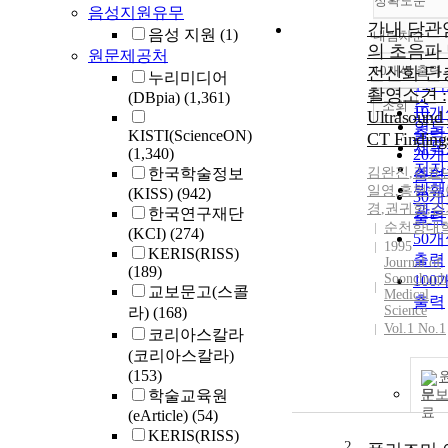
정확도순
음성지원유무
간내 담관
음성 지원
(1)
내림차순
정확
의 초음파
원문제공처
순
전산화 단
10개씩 출력
누리미디어
내림
인기
촬영소견 :
(DBpia)
(1,361)
순
조회
10
Ultrasound
연도
출력
KISTI(ScienceON)
CT Finding
제목
(1,340)
20
저자
한국학술정보
김완진
,
김표
출력
발행
일영
,
홍현숙
,
(KISS)
(942)
30
경
,
권귀향
,
김
관순
한국연구재단
출력
순천향대
(KCI)
(274)
50
1995
KERIS(RISS)
출력
Journal of
(189)
Soonchunh
100
교보문고(스콜
Medical
출력
Science
라)
(168)
Vol.1 No.1
코리아스칼라
(코리아스칼라)
(153)
학술교육원
문
(eArticle)
(54)
KERIS(RISS)
2