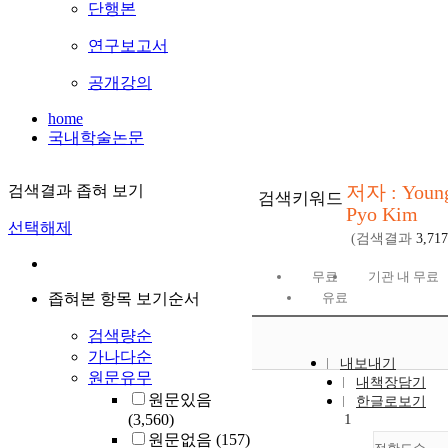
단행본
연구보고서
공개강의
home
국내학술논문
저자 : Youn
검색결과 좁혀 보기
검색키워드
Pyo Kim
선택해제
(검색결과
3,717
무료
기관 내 무료
좁혀본 항목 보기순서
유료
검색량순
가나다순
내보내기
원문유무
내책장담기
원문있음
한글로보기
(3,560)
1
원문없음
(157)