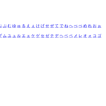
ぶ
ぷ
む
ゆ
ゅ
る
え
ぇ
け
げ
せ
ぜ
て
で
ね
へ
べ
ぺ
め
れ
お
ぉ
プ
ム
ユ
ュ
ル
エ
ェ
ケ
ゲ
セ
ゼ
テ
デ
ヘ
ベ
ペ
メ
レ
オ
ォ
コ
ゴ