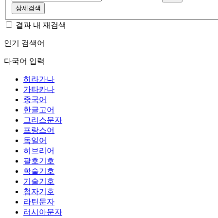
상세검색
결과 내 재검색
인기 검색어
다국어 입력
히라가나
가타카나
중국어
한글고어
그리스문자
프랑스어
독일어
히브리어
괄호기호
학술기호
기술기호
첨자기호
라틴문자
러시아문자