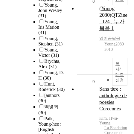
8
Young,
(Young
John Wesley
2080)QTZine
(31)
. 124 , 누가
Young,
Iris Marion
복음 1
(31)
Young,
영이공팔공
Stephen
(31)
Young2080
Young,
2010
Victor
(31)
Brychta,
복
Alex
(31)
사/
Young, D.
대출
H
(30)
신청
9
Hunt,
Sans titre :
Roderick
(30)
anthologie de
[authors
(30)
poesies
백영희
Coreennes
(30)
Paik,
Kim, Hwa-
Young
Young-hee ;
La Fondation
[English
Coreene de