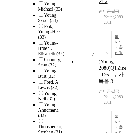
기 2
Young,
Michael
(33)
영이공팔공
Young,
Young2080
Sarah
(33)
2011
Paik,
Young-Hee
(33)
복
사/
Young-
대출
Bruehl,
신청
Elisabeth
(32)
7
Connery,
(Young
Sean
(32)
2080)QTZine
Young,
. 126 , 누가
Burt
(32)
복음 3
Ford, A.
Lewis
(32)
영이공팔공
Young,
Young2080
Neil
(32)
2011
Young,
Annemarie
(32)
복
사/
Timoshenko,
대출
Stephen
(31)
신청