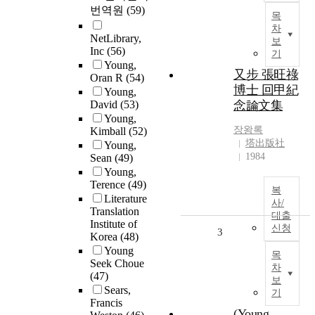
번역원
(59)
목
차
NetLibrary,
보
Inc
(56)
기
Young,
又步 張旺祿
Oran R
(54)
博士 回甲紀
Young,
David
(53)
念論文集
Young,
장왕록
Kimball
(52)
塔出版社
Young,
1984
Sean
(49)
Young,
Terence
(49)
복
Literature
사/
Translation
대출
Institute of
신청
3
Korea
(48)
Young
목
Seek Choue
차
(47)
보
Sears,
기
Francis
(Young