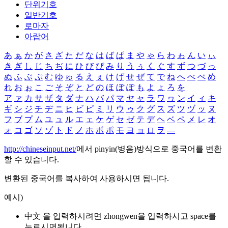
단위기호
일반기호
로마자
아랍어
あ
ぁ
か
が
さ
ざ
た
だ
な
は
ば
ぱ
ま
や
ゃ
ら
わ
ゎ
ん
い
ぃ
き
ぎ
し
じ
ち
ぢ
に
ひ
び
ぴ
み
り
う
ぅ
く
ぐ
す
ず
つ
づ
っ
ぬ
ふ
ぶ
ぷ
む
ゆ
ゅ
る
え
ぇ
け
げ
せ
ぜ
て
で
ね
へ
べ
ぺ
め
れ
お
ぉ
こ
ご
そ
ぞ
と
ど
の
ほ
ぼ
ぽ
も
よ
ょ
ろ
を
ア
ァ
カ
サ
ザ
タ
ダ
ナ
ハ
バ
パ
マ
ヤ
ャ
ラ
ワ
ヮ
ン
イ
ィ
キ
ギ
シ
ジ
チ
ヂ
ニ
ヒ
ビ
ピ
ミ
リ
ウ
ゥ
ク
グ
ス
ズ
ツ
ヅ
ッ
ヌ
フ
ブ
プ
ム
ユ
ュ
ル
エ
ェ
ケ
ゲ
セ
ゼ
テ
デ
ヘ
ベ
ペ
メ
レ
オ
ォ
コ
ゴ
ソ
ゾ
ト
ド
ノ
ホ
ボ
ポ
モ
ヨ
ョ
ロ
ヲ
―
http://chineseinput.net/
에서 pinyin(병음)방식으로 중국어를 변환
할 수 있습니다.
변환된 중국어를 복사하여 사용하시면 됩니다.
예시)
中文 을 입력하시려면
zhongwen
을 입력하시고 space를
누르시면됩니다.