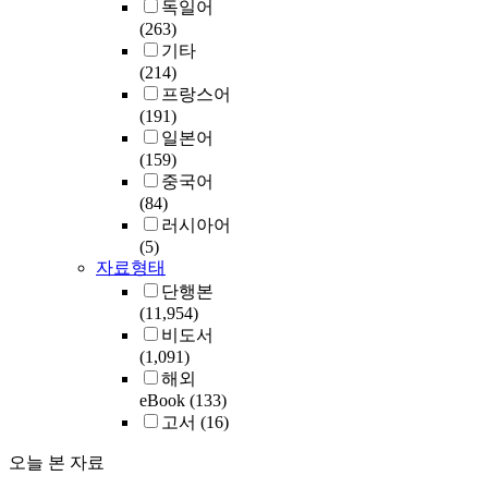
독일어
(263)
기타
(214)
프랑스어
(191)
일본어
(159)
중국어
(84)
러시아어
(5)
자료형태
단행본
(11,954)
비도서
(1,091)
해외
eBook
(133)
고서
(16)
오늘 본 자료