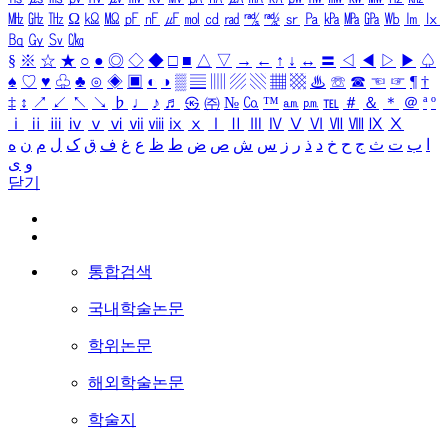
㎒
㎓
㎔
Ω
㏀
㏁
㎊
㎋
㎌
㏖
㏅
㎭
㎮
㎯
㏛
㎩
㎪
㎫
㎬
㏝
㏐
㏓
㏃
㏉
㏜
㏆
§
※
☆
★
○
●
◎
◇
◆
□
■
△
▽
→
←
↑
↓
↔
〓
◁
◀
▷
▶
♤
♠
♡
♥
♧
♣
⊙
◈
▣
◐
◑
▒
▤
▥
▨
▧
▦
▩
♨
☏
☎
☜
☞
¶
†
‡
↕
↗
↙
↖
↘
♭
♩
♪
♬
㉿
㈜
№
㏇
™
㏂
㏘
℡
＃
＆
＊
＠
ª
º
ⅰ
ⅱ
ⅲ
ⅳ
ⅴ
ⅵ
ⅶ
ⅷ
ⅸ
ⅹ
Ⅰ
Ⅱ
Ⅲ
Ⅳ
Ⅴ
Ⅵ
Ⅶ
Ⅷ
Ⅸ
Ⅹ
ا
ب
ت
ث
ج
ح
خ
د
ذ
ر
ز
س
ش
ص
ض
ط
ظ
ع
غ
ف
ق
ک
ل
م
ن
ه
و
ی
닫기
통합검색
국내학술논문
학위논문
해외학술논문
학술지