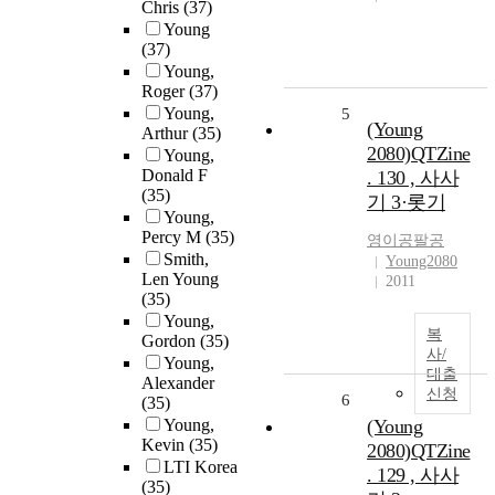
Chris
(37)
Young
(37)
Young,
Roger
(37)
Young,
5
(Young
Arthur
(35)
2080)QTZine
Young,
Donald F
. 130 , 사사
(35)
기 3·롯기
Young,
Percy M
(35)
영이공팔공
Smith,
Young2080
Len Young
2011
(35)
Young,
복
Gordon
(35)
사/
Young,
대출
Alexander
신청
6
(35)
Young,
(Young
Kevin
(35)
2080)QTZine
LTI Korea
. 129 , 사사
(35)