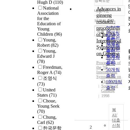
정확도순
Hugh D
(110)
National
Advances in
내림차순
정확도
Association
ginseng
for the
순
10개씩 출력
research :
내림차순
Education of
인기도
proceedings
Young
순
조회
10개씩
of the 7th
Children
(96)
연도순
출력
Young,
International
제목순
Robert
(82)
20개씩
Symposium
저자순
Young,
출력
on Ginseng
발행기
Edward J
30개씩
(78)
관순
Proceedings of
출력
Freedman,
the 7th
50개씩
Roger A
(74)
International
출력
Symposium on
조영식
The Korean
100개씩
(73)
Society of
출력
United
Ginseng
States
(71)
1998
Choue,
Young Seek
복
(70)
사/
Chung,
대출
Carl
(62)
신청
2
한국문학