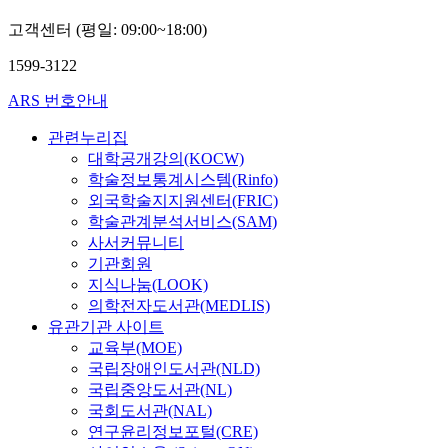
고객센터 (평일: 09:00~18:00)
1599-3122
ARS 번호안내
관련누리집
대학공개강의(KOCW)
학술정보통계시스템(Rinfo)
외국학술지지원센터(FRIC)
학술관계분석서비스(SAM)
사서커뮤니티
기관회원
지식나눔(LOOK)
의학전자도서관(MEDLIS)
유관기관 사이트
교육부(MOE)
국립장애인도서관(NLD)
국립중앙도서관(NL)
국회도서관(NAL)
연구윤리정보포털(CRE)