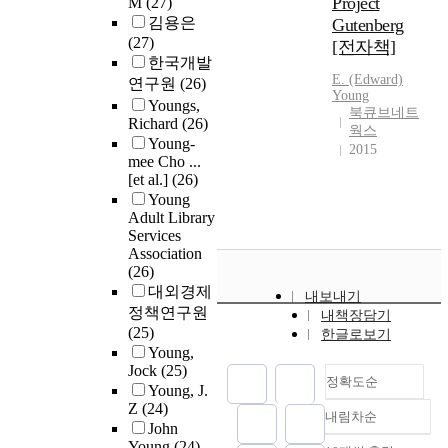
Project
M
(27)
김용은
Gutenberg
(27)
[전자책]
한국개발
E. (Edward)
연구원
(26)
Young
Youngs,
북큐브네트
Richard
(26)
웍스
Young-
2015
mee Cho ...
[et al.]
(26)
Young
Adult Library
Services
Association
(26)
대외경제
내보내기
정책연구원
내책장담기
(25)
한글로보기
Young,
Jock
(25)
정확도순
Young, J.
Z
(24)
내림차순
정확도
John
순
Young
(24)