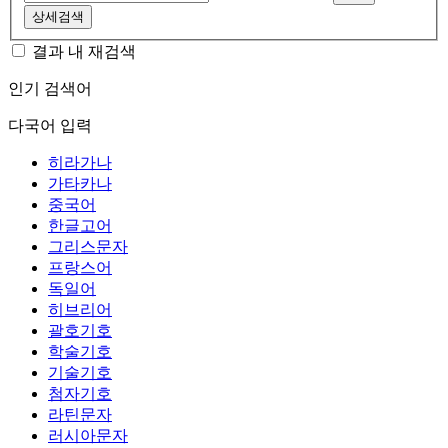
상세검색
결과 내 재검색
인기 검색어
다국어 입력
히라가나
가타카나
중국어
한글고어
그리스문자
프랑스어
독일어
히브리어
괄호기호
학술기호
기술기호
첨자기호
라틴문자
러시아문자