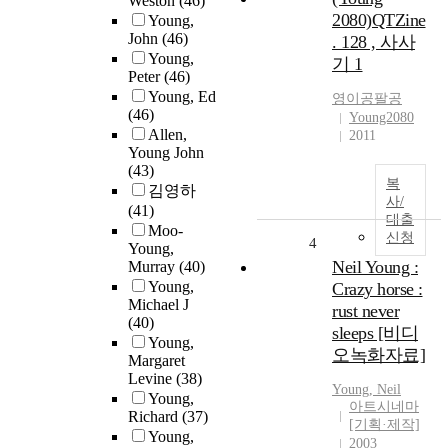
Weston
(46)
2080)QTZine
Young,
John
(46)
. 128 , 사사
Young,
기 1
Peter
(46)
Young, Ed
영이공팔공
(46)
Young2080
Allen,
2011
Young John
(43)
복
김영하
사/
(41)
대출
Moo-
신청
4
Young,
Neil Young :
Murray
(40)
Young,
Crazy horse :
Michael J
rust never
(40)
sleeps [비디
Young,
오녹화자료]
Margaret
Levine
(38)
Young
, Neil
Young,
아트시네마
Richard
(37)
[기획·제작]
Young,
2003