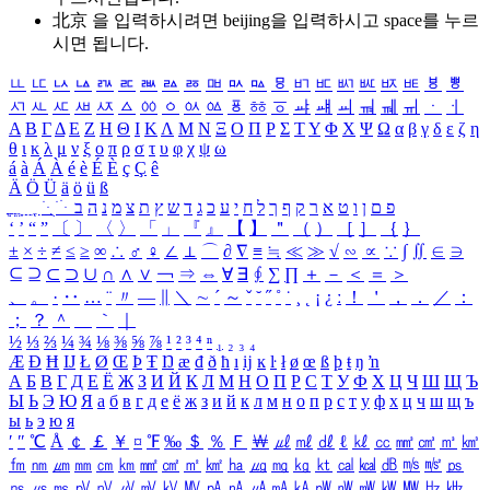
北京 을 입력하시려면
beijing
을 입력하시고 space를 누르
시면 됩니다.
ㅥ
ㅦ
ㅧ
ㅨ
ㅩ
ㅪ
ㅫ
ㅬ
ㅭ
ㅮ
ㅯ
ㅰ
ㅱ
ㅲ
ㅳ
ㅴ
ㅵ
ㅶ
ㅷ
ㅸ
ㅹ
ㅺ
ㅻ
ㅼ
ㅽ
ㅾ
ㅿ
ㆀ
ㆁ
ㆂ
ㆃ
ㆄ
ㆅ
ㆆ
ㆇ
ㆈ
ㆉ
ㆊ
ㆋ
ㆌ
ㆍ
ㆎ
Α
Β
Γ
Δ
Ε
Ζ
Η
Θ
Ι
Κ
Λ
Μ
Ν
Ξ
Ο
Π
Ρ
Σ
Τ
Υ
Φ
Χ
Ψ
Ω
α
β
γ
δ
ε
ζ
η
θ
ι
κ
λ
μ
ν
ξ
ο
π
ρ
σ
τ
υ
φ
χ
ψ
ω
á
à
Á
À
é
è
É
È
ç
Ç
ê
Ä
Ö
Ü
ä
ö
ü
ß
ְ
ֳ
ֲ
ֱ
ָ
ַ
ֵ
ֶ
ִ
ֹ
ּ
ֻ
ׂ
ׁ
ּ
ב
ה
נ
מ
צ
ת
ץ
ש
ד
ג
כ
ע
י
ח
ל
ך
ף
ק
ר
א
ט
ו
ן
ם
פ
‘
’
“
”
〔
〕
〈
〉
「
」
『
』
【
】
＂
（
）
［
］
｛
｝
±
×
÷
≠
≤
≥
∞
∴
♂
♀
∠
⊥
⌒
∂
∇
≡
≒
≪
≫
√
∽
∝
∵
∫
∬
∈
∋
⊆
⊇
⊂
⊃
∪
∩
∧
∨
￢
⇒
⇔
∀
∃
∮
∑
∏
＋
－
＜
＝
＞
、
。
·
‥
…
¨
〃
―
∥
＼
∼
´
～
ˇ
˘
˝
˚
˙
¸
˛
¡
¿
ː
！
＇
，
．
／
：
；
？
＾
＿
｀
｜
½
⅓
⅔
¼
¾
⅛
⅜
⅝
⅞
¹
²
³
⁴
ⁿ
₁
₂
₃
₄
Æ
Ð
Ħ
Ĳ
Ł
Ø
Œ
Þ
Ŧ
Ŋ
æ
đ
ð
ħ
ı
ĳ
ĸ
ŀ
ł
ø
œ
ß
þ
ŧ
ŋ
ŉ
А
Б
В
Г
Д
Е
Ё
Ж
З
И
Й
К
Л
М
Н
О
П
Р
С
Т
У
Ф
Х
Ц
Ч
Ш
Щ
Ъ
Ы
Ь
Э
Ю
Я
а
б
в
г
д
е
ё
ж
з
и
й
к
л
м
н
о
п
р
с
т
у
ф
х
ц
ч
ш
щ
ъ
ы
ь
э
ю
я
′
″
℃
Å
￠
￡
￥
¤
℉
‰
＄
％
Ｆ
￦
㎕
㎖
㎗
ℓ
㎘
㏄
㎣
㎤
㎥
㎦
㎙
㎚
㎛
㎜
㎝
㎞
㎟
㎠
㎡
㎢
㏊
㎍
㎎
㎏
㏏
㎈
㎉
㏈
㎧
㎨
㎰
㎱
㎲
㎳
㎴
㎵
㎶
㎷
㎸
㎹
㎀
㎁
㎂
㎃
㎄
㎺
㎻
㎽
㎾
㎿
㎐
㎑