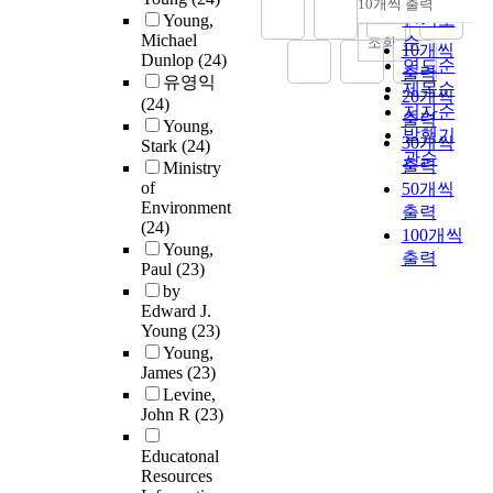
10개씩 출력
내림차순
인기도
Young,
Michael
순
조회
10개씩
Dunlop
(24)
연도순
출력
유영익
제목순
20개씩
(24)
저자순
출력
Young,
발행기
30개씩
Stark
(24)
관순
출력
Ministry
of
50개씩
Environment
출력
(24)
100개씩
Young,
출력
Paul
(23)
by
Edward J.
Young
(23)
Young,
James
(23)
Levine,
John R
(23)
Educatonal
Resources