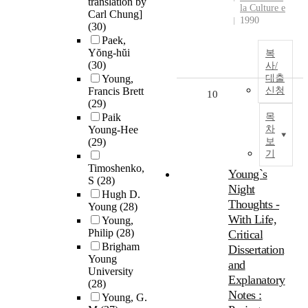
translation by
la Culture e
Carl Chung]
1990
(30)
Paek,
Yŏng-hŭi
복
(30)
사/
Young,
대출
Francis Brett
신청
10
(29)
Paik
목
Young-Hee
차
(29)
보
기
Timoshenko,
Young`s
S
(28)
Night
Hugh D.
Thoughts -
Young
(28)
With Life,
Young,
Philip
(28)
Critical
Brigham
Dissertation
Young
and
University
Explanatory
(28)
Notes :
Young, G.