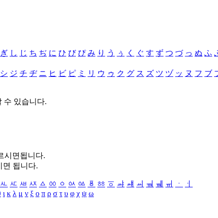
ぎ
し
じ
ち
ぢ
に
ひ
び
ぴ
み
り
う
ぅ
く
ぐ
す
ず
つ
づ
っ
ぬ
ふ
シ
ジ
チ
ヂ
ニ
ヒ
ビ
ピ
ミ
リ
ウ
ゥ
ク
グ
ス
ズ
ツ
ヅ
ッ
ヌ
フ
ブ
할 수 있습니다.
누르시면됩니다.
시면 됩니다.
ㅻ
ㅼ
ㅽ
ㅾ
ㅿ
ㆀ
ㆁ
ㆂ
ㆃ
ㆄ
ㆅ
ㆆ
ㆇ
ㆈ
ㆉ
ㆊ
ㆋ
ㆌ
ㆍ
ㆎ
θ
ι
κ
λ
μ
ν
ξ
ο
π
ρ
σ
τ
υ
φ
χ
ψ
ω