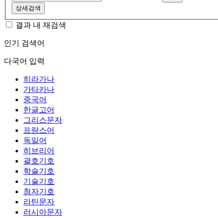
상세검색
결과 내 재검색
인기 검색어
다국어 입력
히라가나
가타카나
중국어
한글고어
그리스문자
프랑스어
독일어
히브리어
괄호기호
학술기호
기술기호
첨자기호
라틴문자
러시아문자