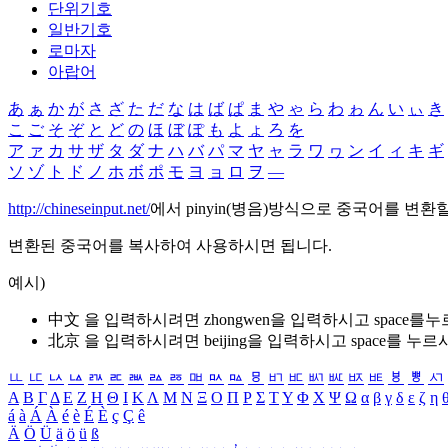
단위기호
일반기호
로마자
아랍어
あ
ぁ
か
が
さ
ざ
た
だ
な
は
ば
ぱ
ま
や
ゃ
ら
わ
ゎ
ん
い
ぃ
き
こ
ご
そ
ぞ
と
ど
の
ほ
ぼ
ぽ
も
よ
ょ
ろ
を
ア
ァ
カ
サ
ザ
タ
ダ
ナ
ハ
バ
パ
マ
ヤ
ャ
ラ
ワ
ヮ
ン
イ
ィ
キ
ギ
ソ
ゾ
ト
ド
ノ
ホ
ボ
ポ
モ
ヨ
ョ
ロ
ヲ
―
http://chineseinput.net/
에서 pinyin(병음)방식으로 중국어를 변환
변환된 중국어를 복사하여 사용하시면 됩니다.
예시)
中文 을 입력하시려면
zhongwen
을 입력하시고 space를
北京 을 입력하시려면
beijing
을 입력하시고 space를 누르
ㅥ
ㅦ
ㅧ
ㅨ
ㅩ
ㅪ
ㅫ
ㅬ
ㅭ
ㅮ
ㅯ
ㅰ
ㅱ
ㅲ
ㅳ
ㅴ
ㅵ
ㅶ
ㅷ
ㅸ
ㅹ
ㅺ
Α
Β
Γ
Δ
Ε
Ζ
Η
Θ
Ι
Κ
Λ
Μ
Ν
Ξ
Ο
Π
Ρ
Σ
Τ
Υ
Φ
Χ
Ψ
Ω
α
β
γ
δ
ε
ζ
η
á
à
Á
À
é
è
É
È
ç
Ç
ê
Ä
Ö
Ü
ä
ö
ü
ß