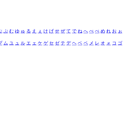
ぶ
ぷ
む
ゆ
ゅ
る
え
ぇ
け
げ
せ
ぜ
て
で
ね
へ
べ
ぺ
め
れ
お
ぉ
プ
ム
ユ
ュ
ル
エ
ェ
ケ
ゲ
セ
ゼ
テ
デ
ヘ
ベ
ペ
メ
レ
オ
ォ
コ
ゴ