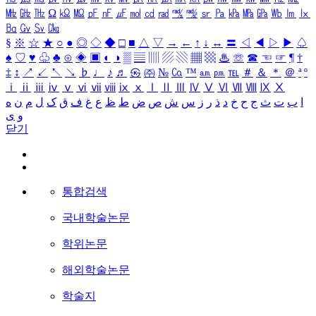
㎒
㎓
㎔
Ω
㏀
㏁
㎊
㎋
㎌
㏖
㏅
㎭
㎮
㎯
㏛
㎩
㎪
㎫
㎬
㏝
㏐
㏓
㏃
㏉
㏜
㏆
§
※
☆
★
○
●
◎
◇
◆
□
■
△
▽
→
←
↑
↓
↔
〓
◁
◀
▷
▶
♤
♠
♡
♥
♧
♣
⊙
◈
▣
◐
◑
▒
▤
▥
▨
▧
▦
▩
♨
☏
☎
☜
☞
¶
†
‡
↕
↗
↙
↖
↘
♭
♩
♪
♬
㉿
㈜
№
㏇
™
㏂
㏘
℡
＃
＆
＊
＠
ª
º
ⅰ
ⅱ
ⅲ
ⅳ
ⅴ
ⅵ
ⅶ
ⅷ
ⅸ
ⅹ
Ⅰ
Ⅱ
Ⅲ
Ⅳ
Ⅴ
Ⅵ
Ⅶ
Ⅷ
Ⅸ
Ⅹ
ا
ب
ت
ث
ج
ح
خ
د
ذ
ر
ز
س
ش
ص
ض
ط
ظ
ع
غ
ف
ق
ک
ل
م
ن
ه
و
ی
닫기
통합검색
국내학술논문
학위논문
해외학술논문
학술지