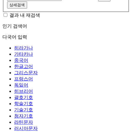
상세검색
결과 내 재검색
인기 검색어
다국어 입력
히라가나
가타카나
중국어
한글고어
그리스문자
프랑스어
독일어
히브리어
괄호기호
학술기호
기술기호
첨자기호
라틴문자
러시아문자