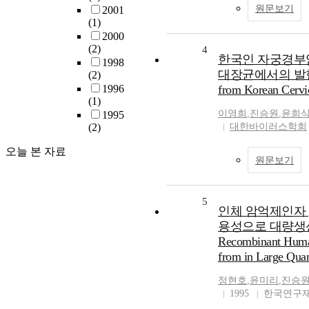
원문보기
2001
(1)
2000
(2)
4
한국인 자궁경부암
1998
대장균에서의 발현(Expr
(2)
1996
from Korean Cervic
(1)
이영희
,
진승원
,
윤희
1995
(2)
대한바이러스학회
오늘 본 자료
원문보기
5
인체 암억제인자 
용성으로 대량생산하는
Recombinant Human
from in Large Quant
정현호
,
윤미리
,
진승
1995
한국연구재