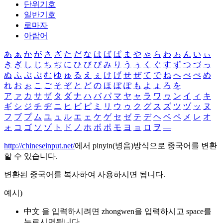
단위기호
일반기호
로마자
아랍어
あ
ぁ
か
が
さ
ざ
た
だ
な
は
ば
ぱ
ま
や
ゃ
ら
わ
ゎ
ん
い
ぃ
き
ぎ
し
じ
ち
ぢ
に
ひ
び
ぴ
み
り
う
ぅ
く
ぐ
す
ず
つ
づ
っ
ぬ
ふ
ぶ
ぷ
む
ゆ
ゅ
る
え
ぇ
け
げ
せ
ぜ
て
で
ね
へ
べ
ぺ
め
れ
お
ぉ
こ
ご
そ
ぞ
と
ど
の
ほ
ぼ
ぽ
も
よ
ょ
ろ
を
ア
ァ
カ
サ
ザ
タ
ダ
ナ
ハ
バ
パ
マ
ヤ
ャ
ラ
ワ
ヮ
ン
イ
ィ
キ
ギ
シ
ジ
チ
ヂ
ニ
ヒ
ビ
ピ
ミ
リ
ウ
ゥ
ク
グ
ス
ズ
ツ
ヅ
ッ
ヌ
フ
ブ
プ
ム
ユ
ュ
ル
エ
ェ
ケ
ゲ
セ
ゼ
テ
デ
ヘ
ベ
ペ
メ
レ
オ
ォ
コ
ゴ
ソ
ゾ
ト
ド
ノ
ホ
ボ
ポ
モ
ヨ
ョ
ロ
ヲ
―
http://chineseinput.net/
에서 pinyin(병음)방식으로 중국어를 변환
할 수 있습니다.
변환된 중국어를 복사하여 사용하시면 됩니다.
예시)
中文 을 입력하시려면
zhongwen
을 입력하시고 space를
누르시면됩니다.