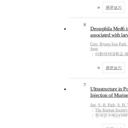
원문보기
6
Drosophila Med6 is
associated with la
Gim,
,
Byung
,
Soo
,
Park,
Joon
이화여자대학교 
원문보기
7
Ultrastructure in P
Injection of Murin
Jun,
,
S.
,
H.
,
Park,
,
S.
,
H.
,
The Korean Society
한국연구재단(NRF