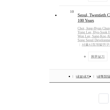
10
Seoul, Twentieth C
100 Years
Choi,
,
Jong-Hyun
,
Chun
Yong
,
Lee,
,
Hyo-Sook
,
H
Won
,
Lee,
,
Sang-Koo
,
A
Song
,
Seoul
,
Developme
서울시정개발연구
원문보기
내보내기
내책장