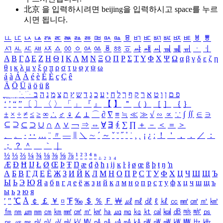
北京 을 입력하시려면
beijing
을 입력하시고 space를 누르
시면 됩니다.
ㅥ
ㅦ
ㅧ
ㅨ
ㅩ
ㅪ
ㅫ
ㅬ
ㅭ
ㅮ
ㅯ
ㅰ
ㅱ
ㅲ
ㅳ
ㅴ
ㅵ
ㅶ
ㅷ
ㅸ
ㅹ
ㅺ
ㅻ
ㅼ
ㅽ
ㅾ
ㅿ
ㆀ
ㆁ
ㆂ
ㆃ
ㆄ
ㆅ
ㆆ
ㆇ
ㆈ
ㆉ
ㆊ
ㆋ
ㆌ
ㆍ
ㆎ
Α
Β
Γ
Δ
Ε
Ζ
Η
Θ
Ι
Κ
Λ
Μ
Ν
Ξ
Ο
Π
Ρ
Σ
Τ
Υ
Φ
Χ
Ψ
Ω
α
β
γ
δ
ε
ζ
η
θ
ι
κ
λ
μ
ν
ξ
ο
π
ρ
σ
τ
υ
φ
χ
ψ
ω
á
à
Á
À
é
è
É
È
ç
Ç
ê
Ä
Ö
Ü
ä
ö
ü
ß
ְ
ֳ
ֲ
ֱ
ָ
ַ
ֵ
ֶ
ִ
ֹ
ּ
ֻ
ׂ
ׁ
ּ
ב
ה
נ
מ
צ
ת
ץ
ש
ד
ג
כ
ע
י
ח
ל
ך
ף
ק
ר
א
ט
ו
ן
ם
פ
‘
’
“
”
〔
〕
〈
〉
「
」
『
』
【
】
＂
（
）
［
］
｛
｝
±
×
÷
≠
≤
≥
∞
∴
♂
♀
∠
⊥
⌒
∂
∇
≡
≒
≪
≫
√
∽
∝
∵
∫
∬
∈
∋
⊆
⊇
⊂
⊃
∪
∩
∧
∨
￢
⇒
⇔
∀
∃
∮
∑
∏
＋
－
＜
＝
＞
、
。
·
‥
…
¨
〃
―
∥
＼
∼
´
～
ˇ
˘
˝
˚
˙
¸
˛
¡
¿
ː
！
＇
，
．
／
：
；
？
＾
＿
｀
｜
½
⅓
⅔
¼
¾
⅛
⅜
⅝
⅞
¹
²
³
⁴
ⁿ
₁
₂
₃
₄
Æ
Ð
Ħ
Ĳ
Ł
Ø
Œ
Þ
Ŧ
Ŋ
æ
đ
ð
ħ
ı
ĳ
ĸ
ŀ
ł
ø
œ
ß
þ
ŧ
ŋ
ŉ
А
Б
В
Г
Д
Е
Ё
Ж
З
И
Й
К
Л
М
Н
О
П
Р
С
Т
У
Ф
Х
Ц
Ч
Ш
Щ
Ъ
Ы
Ь
Э
Ю
Я
а
б
в
г
д
е
ё
ж
з
и
й
к
л
м
н
о
п
р
с
т
у
ф
х
ц
ч
ш
щ
ъ
ы
ь
э
ю
я
′
″
℃
Å
￠
￡
￥
¤
℉
‰
＄
％
Ｆ
￦
㎕
㎖
㎗
ℓ
㎘
㏄
㎣
㎤
㎥
㎦
㎙
㎚
㎛
㎜
㎝
㎞
㎟
㎠
㎡
㎢
㏊
㎍
㎎
㎏
㏏
㎈
㎉
㏈
㎧
㎨
㎰
㎱
㎲
㎳
㎴
㎵
㎶
㎷
㎸
㎹
㎀
㎁
㎂
㎃
㎄
㎺
㎻
㎽
㎾
㎿
㎐
㎑