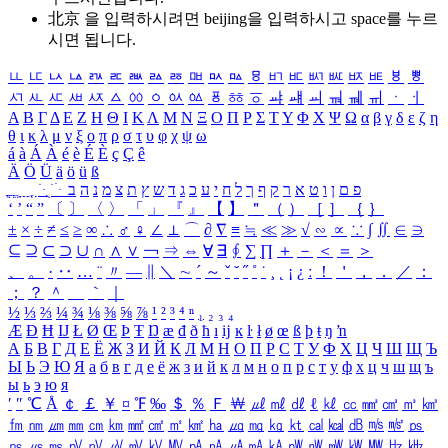
北京 을 입력하시려면
beijing
을 입력하시고 space를 누르
시면 됩니다.
ㅥ
ㅦ
ㅧ
ㅨ
ㅩ
ㅪ
ㅫ
ㅬ
ㅭ
ㅮ
ㅯ
ㅰ
ㅱ
ㅲ
ㅳ
ㅴ
ㅵ
ㅶ
ㅷ
ㅸ
ㅹ
ㅺ
ㅻ
ㅼ
ㅽ
ㅾ
ㅿ
ㆀ
ㆁ
ㆂ
ㆃ
ㆄ
ㆅ
ㆆ
ㆇ
ㆈ
ㆉ
ㆊ
ㆋ
ㆌ
ㆍ
ㆎ
Α
Β
Γ
Δ
Ε
Ζ
Η
Θ
Ι
Κ
Λ
Μ
Ν
Ξ
Ο
Π
Ρ
Σ
Τ
Υ
Φ
Χ
Ψ
Ω
α
β
γ
δ
ε
ζ
η
θ
ι
κ
λ
μ
ν
ξ
ο
π
ρ
σ
τ
υ
φ
χ
ψ
ω
á
à
Á
À
é
è
É
È
ç
Ç
ê
Ä
Ö
Ü
ä
ö
ü
ß
ְ
ֳ
ֲ
ֱ
ָ
ַ
ֵ
ֶ
ִ
ֹ
ּ
ֻ
ׂ
ׁ
ּ
ב
ה
נ
מ
צ
ת
ץ
ש
ד
ג
כ
ע
י
ח
ל
ך
ף
ק
ר
א
ט
ו
ן
ם
פ
‘
’
“
”
〔
〕
〈
〉
「
」
『
』
【
】
＂
（
）
［
］
｛
｝
±
×
÷
≠
≤
≥
∞
∴
♂
♀
∠
⊥
⌒
∂
∇
≡
≒
≪
≫
√
∽
∝
∵
∫
∬
∈
∋
⊆
⊇
⊂
⊃
∪
∩
∧
∨
￢
⇒
⇔
∀
∃
∮
∑
∏
＋
－
＜
＝
＞
、
。
·
‥
…
¨
〃
―
∥
＼
∼
´
～
ˇ
˘
˝
˚
˙
¸
˛
¡
¿
ː
！
＇
，
．
／
：
；
？
＾
＿
｀
｜
½
⅓
⅔
¼
¾
⅛
⅜
⅝
⅞
¹
²
³
⁴
ⁿ
₁
₂
₃
₄
Æ
Ð
Ħ
Ĳ
Ł
Ø
Œ
Þ
Ŧ
Ŋ
æ
đ
ð
ħ
ı
ĳ
ĸ
ŀ
ł
ø
œ
ß
þ
ŧ
ŋ
ŉ
А
Б
В
Г
Д
Е
Ё
Ж
З
И
Й
К
Л
М
Н
О
П
Р
С
Т
У
Ф
Х
Ц
Ч
Ш
Щ
Ъ
Ы
Ь
Э
Ю
Я
а
б
в
г
д
е
ё
ж
з
и
й
к
л
м
н
о
п
р
с
т
у
ф
х
ц
ч
ш
щ
ъ
ы
ь
э
ю
я
′
″
℃
Å
￠
￡
￥
¤
℉
‰
＄
％
Ｆ
￦
㎕
㎖
㎗
ℓ
㎘
㏄
㎣
㎤
㎥
㎦
㎙
㎚
㎛
㎜
㎝
㎞
㎟
㎠
㎡
㎢
㏊
㎍
㎎
㎏
㏏
㎈
㎉
㏈
㎧
㎨
㎰
㎱
㎲
㎳
㎴
㎵
㎶
㎷
㎸
㎹
㎀
㎁
㎂
㎃
㎄
㎺
㎻
㎽
㎾
㎿
㎐
㎑