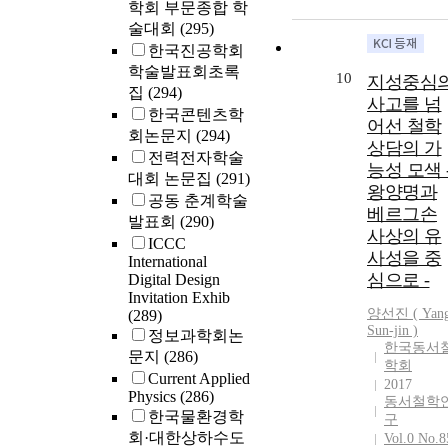
학회 부문종합 학
differentiated
술대회
(295)
cells of the
functional
한국진공학회
system. Thus,
학술발표회초록
10
지성중심
the supporting
집
(294)
사고를 넘
storing system
한국콘텐츠학
어선 철학
could be
회논문지
(294)
상담의 가
classified as
전력전자학술
능성 모색 
quiet, similar t
대회 논문집
(291)
yin. The
왕양명과
공동 춘계학술
functional
베르그손
발표회
(290)
system
사상의 유
ICCC
continuously
사성을 중
International
maintains the
심으로 -
Digital Design
various
Invitation Exhib
functional
양선진 (
Yan
(289)
activities of th
Sun-jin )
정보과학회논
한국동서
human body.
문지
(286)
학회
Thus, the
Current Applied
2017
functional
Physics
(286)
동서철학
system could 
한국물환경학
구
classified as
회·대한상하수도
Vol.0 No.8