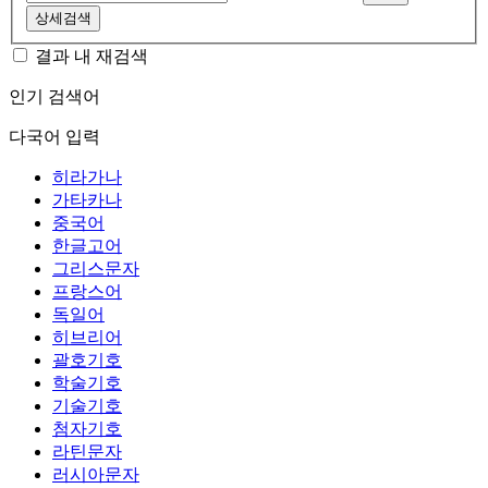
상세검색
결과 내 재검색
인기 검색어
다국어 입력
히라가나
가타카나
중국어
한글고어
그리스문자
프랑스어
독일어
히브리어
괄호기호
학술기호
기술기호
첨자기호
라틴문자
러시아문자