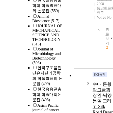
한국실험동물
2008
학회 학술발표대
동양한문
회 논문집
(559)
연구
Animal
Vol.26 No.
Bioscience
(517)
JOURNAL OF
원
MECHANICAL
문
SCIENCE AND
보
TECHNOLOGY
기
(513)
2
Journal of
Microbiology and
Biotechnology
(503)
한국구조물진
단유지관리공학
회 학술발표회 논
6
문집
(499)
수대 돈황
한국응용곤충
막고굴과
학회 학술대회논
장안·낙양 
문집
(498)
통일 그리
Asian Pacific
고 Silk
journal of cancer
Road Drea