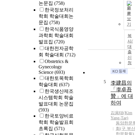
논문집
(758)
원
한국정보처리
문
학회 학술대회논
보
문집
(758)
기
한국식품영양
과학회 학술대회
복
사/
발표집
(720)
대
대한전자공학
출
회 학술대회
(712)
신
Obstetrics &
청
Gynecology
Science
(693)
대한토목학회
5
李建昌의
학술대회
(637)
「李卓吾
한국생산제조
贊」에 대
시스템학회 학술
하여
발표대회 논문집
(593)
김용태(Kim
한국토양비료
Yang
-Tae)
학회 학술발표회
동양한문
초록집
(571)
회(구 부
한문학회)