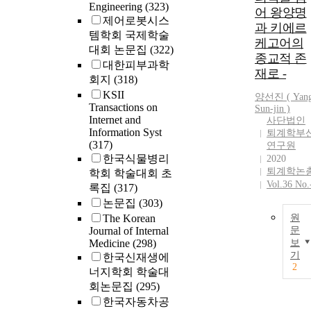
Engineering
(323)
어 왕양명
The two syste
제어로봇시스
are used to
과 키에르
템학회 국제학술
analyze the
케고어의
대회 논문집
(322)
yin,the yang,
종교적 존
대한피부과학
and their
재로 -
회지
(318)
relationship.
KSII
The two syste
양선진 (
Yan
Transactions on
are promoted
Sun-jin )
Internet and
사단법인
but also
Information Syst
퇴계학부
restricted in
(317)
연구원
different
한국식물병리
2020
contexts. The
퇴계학논
학회 학술대회 초
supporting-
Vol.36 No.
록집
(317)
storing system
논문집
(303)
is formed by
The Korean
원
undifferentiat
Journal of Internal
문
connective
Medicine
(298)
보
tissue and
기
한국신재생에
provides
2
너지학회 학술대
undifferentiat
회논문집
(295)
cells and
한국자동차공
nutrients for