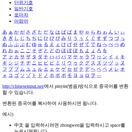
단위기호
일반기호
로마자
아랍어
あ
ぁ
か
が
さ
ざ
た
だ
な
は
ば
ぱ
ま
や
ゃ
ら
わ
ゎ
ん
い
ぃ
き
ぎ
し
じ
ち
ぢ
に
ひ
び
ぴ
み
り
う
ぅ
く
ぐ
す
ず
つ
づ
っ
ぬ
ふ
ぶ
ぷ
む
ゆ
ゅ
る
え
ぇ
け
げ
せ
ぜ
て
で
ね
へ
べ
ぺ
め
れ
お
ぉ
こ
ご
そ
ぞ
と
ど
の
ほ
ぼ
ぽ
も
よ
ょ
ろ
を
ア
ァ
カ
サ
ザ
タ
ダ
ナ
ハ
バ
パ
マ
ヤ
ャ
ラ
ワ
ヮ
ン
イ
ィ
キ
ギ
シ
ジ
チ
ヂ
ニ
ヒ
ビ
ピ
ミ
リ
ウ
ゥ
ク
グ
ス
ズ
ツ
ヅ
ッ
ヌ
フ
ブ
プ
ム
ユ
ュ
ル
エ
ェ
ケ
ゲ
セ
ゼ
テ
デ
ヘ
ベ
ペ
メ
レ
オ
ォ
コ
ゴ
ソ
ゾ
ト
ド
ノ
ホ
ボ
ポ
モ
ヨ
ョ
ロ
ヲ
―
http://chineseinput.net/
에서 pinyin(병음)방식으로 중국어를 변환
할 수 있습니다.
변환된 중국어를 복사하여 사용하시면 됩니다.
예시)
中文 을 입력하시려면
zhongwen
을 입력하시고 space를
누르시면됩니다.