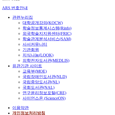
ARS 번호안내
관련누리집
대학공개강의(KOCW)
학술정보통계시스템(Rinfo)
외국학술지지원센터(FRIC)
학술관계분석서비스(SAM)
사서커뮤니티
기관회원
지식나눔(LOOK)
의학전자도서관(MEDLIS)
유관기관 사이트
교육부(MOE)
국립장애인도서관(NLD)
국립중앙도서관(NL)
국회도서관(NAL)
연구윤리정보포털(CRE)
사이언스온 (ScienceON)
이용약관
개인정보처리방침