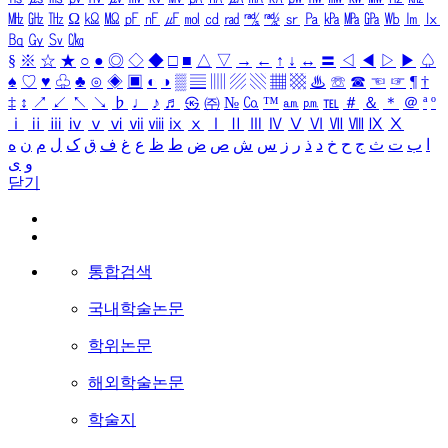
㎒
㎓
㎔
Ω
㏀
㏁
㎊
㎋
㎌
㏖
㏅
㎭
㎮
㎯
㏛
㎩
㎪
㎫
㎬
㏝
㏐
㏓
㏃
㏉
㏜
㏆
§
※
☆
★
○
●
◎
◇
◆
□
■
△
▽
→
←
↑
↓
↔
〓
◁
◀
▷
▶
♤
♠
♡
♥
♧
♣
⊙
◈
▣
◐
◑
▒
▤
▥
▨
▧
▦
▩
♨
☏
☎
☜
☞
¶
†
‡
↕
↗
↙
↖
↘
♭
♩
♪
♬
㉿
㈜
№
㏇
™
㏂
㏘
℡
＃
＆
＊
＠
ª
º
ⅰ
ⅱ
ⅲ
ⅳ
ⅴ
ⅵ
ⅶ
ⅷ
ⅸ
ⅹ
Ⅰ
Ⅱ
Ⅲ
Ⅳ
Ⅴ
Ⅵ
Ⅶ
Ⅷ
Ⅸ
Ⅹ
ا
ب
ت
ث
ج
ح
خ
د
ذ
ر
ز
س
ش
ص
ض
ط
ظ
ع
غ
ف
ق
ک
ل
م
ن
ه
و
ی
닫기
통합검색
국내학술논문
학위논문
해외학술논문
학술지