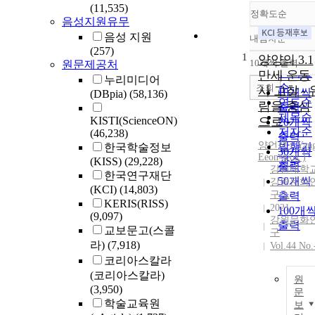
(11,535)
정확도순
음성지원유무
음성 지원
내림차순
정확도
(257)
1
순
양양의 3.1
10개씩 출력
원문제공처
내림차
인기도
만세 운동
누리미디어
순
조회
사 고찰 - 
10개씩
(DBpia)
(58,136)
연도순
림을 중심
출력
제목순
KISTI(ScienceON)
으로 -
20개씩
저자순
(46,238)
출력
양언석 (
Yan
발행기
한국학술정보
30개씩
Eeon-seok )
(KISS)
(29,228)
관순
출력
강원대학
한국연구재단
50개씩
강원문화
(KCI)
(14,803)
구소
출력
KERIS(RISS)
2021
100개
(9,097)
강원문화
출력
교보문고(스콜
구
라)
(7,918)
Vol.44 No.
코리아스칼라
(코리아스칼라)
원
(3,950)
문
학술교육원
보