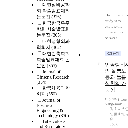
대한설비공학
회 학술발표대회
The aim of this
논문집
(376)
study is to
한국항공우주
explore the
학회 학술발표회
correlations
논문집
(365)
between
대한정형외과
fasciology and
학회지
(362)
yin yang
대한건축학회
doctrine.
학술발표대회 논
Professor Yuan
8
인공행위
문집
(355)
developed
의 돌봄노
Journal of
fasciology by
동과 돌봄
Ginseng Research
three-
(354)
실천의 가
dimensional
한국체육과학
능성
reconstruction
회지
(350)
of connective
이양숙 ( Lee
Journal of
tissue (fascia) 
Yang
-sook )
Electrical
the trunk and
경희대학
Engineering &
limbs of the
인문학연
Technology
(350)
human body
원
Tuberculosis
and tracing
2025
and Respiratory