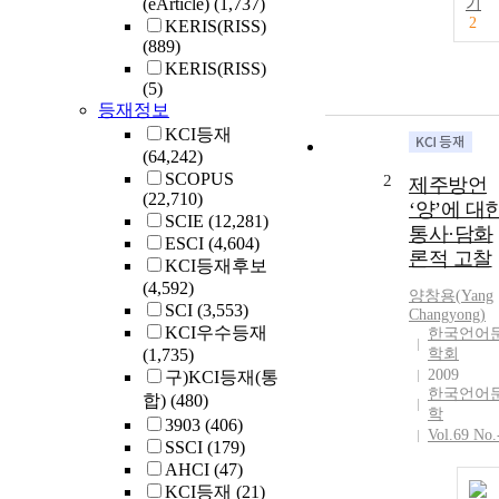
(eArticle)
(1,737)
기
2
KERIS(RISS)
(889)
KERIS(RISS)
(5)
등재정보
KCI등재
(64,242)
SCOPUS
2
제주방언
(22,710)
‘양’에 대
SCIE
(12,281)
통사·담화
ESCI
(4,604)
론적 고찰
KCI등재후보
(4,592)
양창용(
Yang
SCI
(3,553)
Changyong)
KCI우수등재
한국언어
(1,735)
학회
2009
구)KCI등재(통
한국언어
합)
(480)
학
3903
(406)
Vol.69 No.
SSCI
(179)
AHCI
(47)
KCI등재
(21)