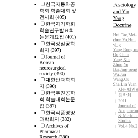
한국자동차공
Fasciology
학회 학술대회 및
and Yin
전시회
(405)
Yang
한국자기학회
Doctrine
학술연구발표회
Hui Tao
,
Mei-
논문개요집
(401)
chun Yu
,
Hui-
한국정밀공학
ying
회지
(397)
Yang
,
Rong-m
Qu
,
Chun
Journal of
Yang
,
Xin
Korean
Zhou
,
Yu
neurosurgical
Bai
,
Jing-peng
society
(390)
Wu
,
Jun
대한안과학회
Wang
,
Ou
Sha
,
Lin Yuan
지
(390)
사단법인
한국추진공학
침학회
회 학술대회논문
2011
집
(387)
Journal of
Acupunctu
한국식품영양
& Meridia
과학회지
(382)
Studies
Archives of
Vol.4 No.2
Pharmacal
Research
(380)