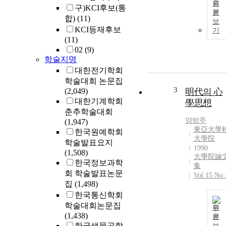
원
구)KCI후보(통
문
합)
(11)
보
KCI등재후보
기
(11)
02
(9)
학술지명
대한전기학회
학술대회 논문집
3
(2,049)
明代의 心
대한기계학회
學思想
춘추학술대회
양방주
(1,947)
東亞大學
한국원예학회
大學院
학술발표요지
1990
(1,508)
大學院論
한국정보과학
集
회 학술발표논문
Vol.15 No.
집
(1,498)
한국통신학회
학술대회논문집
원
(1,438)
문
한국생물공학
보