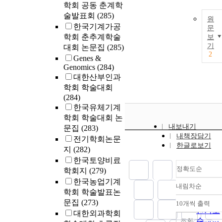
active, similar
학회 공동 춘계학
to yang. In
술발표회
(285)
원
interpreting th
한국기계가공
문
yin yang
학회 춘추계학술
보
doctrine from
기
대회 논문집
(285)
the point of
2
Genes &
view of
Genomics
(284)
fasciology, yin
대한산부인과
can be
학회 학술대회
compared with
(284)
the supporting
한국유체기계
storing system
학회 학술대회 논
and yang can 
내보내기
문집
(283)
compared with
내책장담기
전기학회논문
the functional
한글로보기
지
(282)
system.
한국토양비료
정확도순
학회지
(279)
한국농업기계
내림차순
정확도
학회 학술발표논
순
문집
(273)
10개씩 출력
내림차
인기도
대한외과학회
순
조회