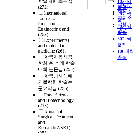
학술대회 초록집
10개씩
연도순
(272)
출력
제목순
International
20개씩
저자순
Journal of
출력
Precision
발행기
30개씩
Engineering and
관순
출력
(262)
50개씩
Experimental
출력
and molecular
medicine
(261)
100개
한국자동차공
출력
학회 춘 추계 학술
대회 논문집
(255)
한국방사성폐
기물학회 학술논
문요약집
(255)
Food Science
and Biotechnology
(253)
Annals of
Surgical Treatment
and
Research(ASRT)
(253)