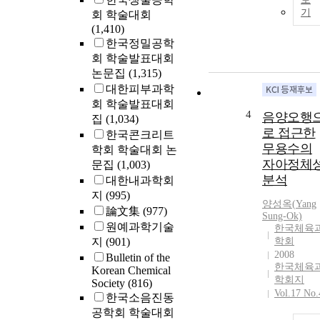
기
회 학술대회
(1,410)
한국정밀공학
회 학술발표대회
논문집
(1,315)
대한피부과학
회 학술발표대회
4
음양오행
집
(1,034)
로 접근한
한국콘크리트
무용수의
학회 학술대회 논
자아정체
문집
(1,003)
분석
대한내과학회
지
(995)
양성옥(
Yang
論文集
(977)
Sung-Ok)
원예과학기술
한국체육
지
(901)
학회
2008
Bulletin of the
한국체육
Korean Chemical
학회지
Society
(816)
Vol.17 No.
한국소음진동
공학회 학술대회