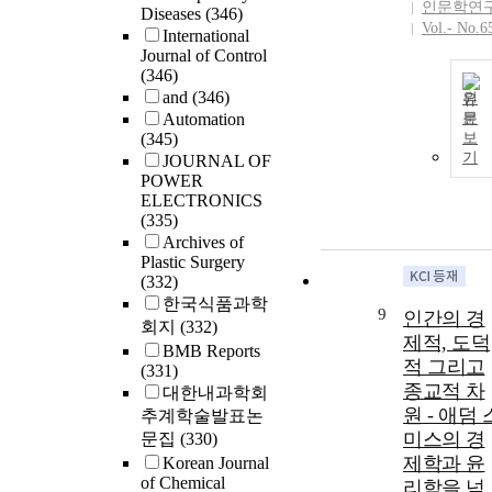
back to tissue
인문학연
Diseases
(346)
origins in light
Vol.- No.6
International
of biological
Journal of Control
evolution and
(346)
developmental
and
(346)
원
biology.
Automation
문
Fasciology
(345)
보
기
states that the
JOURNAL OF
POWER
human body
ELECTRONICS
can be divided
(335)
into two
Archives of
systems: the
Plastic Surgery
supporting-
(332)
storing system
한국식품과학
and the
9
인간의 경
회지
(332)
functional
제적, 도덕
BMB Reports
system. This
적 그리고
(331)
article
종교적 차
대한내과학회
elaborates on
원 - 애덤 
추계학술발표논
the roles of the
미스의 경
문집
(330)
two systems a
제학과 윤
Korean Journal
their mutual
of Chemical
리학을 넘
relationship.