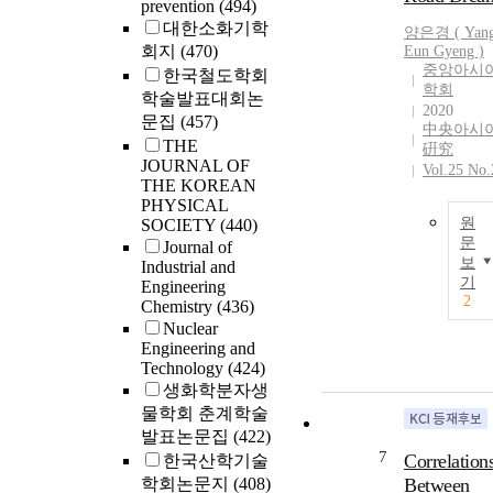
prevention
(494)
대한소화기학
양은경 (
Yan
회지
(470)
Eun Gyeng )
중앙아시
한국철도학회
학회
학술발표대회논
2020
문집
(457)
中央아시
THE
硏究
JOURNAL OF
Vol.25 No.
THE KOREAN
PHYSICAL
원
SOCIETY
(440)
문
Journal of
보
Industrial and
기
Engineering
2
Chemistry
(436)
Nuclear
Engineering and
Technology
(424)
생화학분자생
물학회 춘계학술
발표논문집
(422)
7
Correlation
한국산학기술
학회논문지
(408)
Between