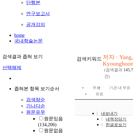
단행본
연구보고서
공개강의
home
국내학술논문
저자 : Yang,
검색결과 좁혀 보기
검색키워드
Kyounghoo
선택해제
(검색결과
145,
건)
무료
기관 내 무료
좁혀본 항목 보기순서
유료
검색량순
가나다순
원문유무
내보내기
원문있음
내책장담기
(134,206)
한글로보기
원문없음