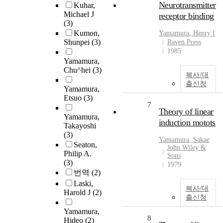
Neurotransmitter
Kuhar,
Michael J
receptor binding
(3)
Kumon,
Yamamura
, Henry I
Shunpei
(3)
Raven Press
1985
Yamamura,
Chu^hei
(3)
복사/대
출신청
Yamamura,
Etsuo
(3)
7
Theory of linear
Yamamura,
induction motots
Takayoshi
(3)
Yamamura
, Sakae
Seaton,
John Wiley &
Philip A.
Sons
(3)
1979
번역
(2)
Laski,
복사/대
Harold J
(2)
출신청
Yamamura,
8
Hideo
(2)