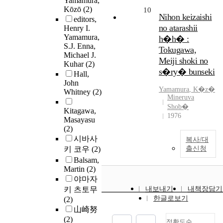
Yamamura,
Kōzō
(2)
10
Nihon keizaishi
editors,
no atarashii
Henry I.
Yamamura,
h�h� :
S.J. Enna,
Tokugawa,
Michael J.
Meiji shoki no
Kuhar
(2)
s�ry� bunseki
Hall,
John
Yamamura
, K�z�
Whitney
(2)
Mineruva
Shob�
Kitagawa,
1976
Masayasu
(2)
시바사
복사/대
키 코우
(2)
출신청
Balsam,
Martin
(2)
야마자
키 츠토무
내보내기
내책장담기
한글로보기
(2)
山崎努
(2)
정확도순