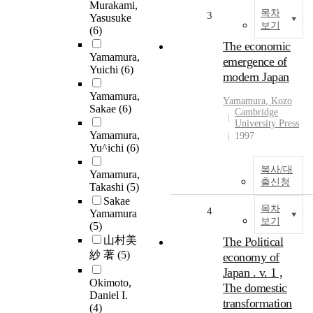
Murakami,
목차
3
Yasusuke
보기
(6)
The economic
Yamamura,
emergence of
Yuichi
(6)
modern Japan
Yamamura,
Yamamura
, Kozo
Sakae
(6)
Cambridge
University Press
Yamamura,
1997
Yu^ichi
(6)
복사/대
Yamamura,
출신청
Takashi
(5)
Sakae
목차
4
Yamamura
보기
(5)
山村美
The Political
紗 著
(5)
economy of
Japan . v. 1 ,
Okimoto,
The domestic
Daniel I.
transformation
(4)