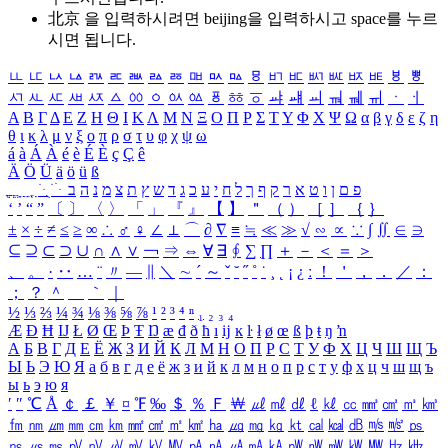
北京 을 입력하시려면
beijing
을 입력하시고 space를 누르
시면 됩니다.
ㅥ
ㅦ
ㅧ
ㅨ
ㅩ
ㅪ
ㅫ
ㅬ
ㅭ
ㅮ
ㅯ
ㅰ
ㅱ
ㅲ
ㅳ
ㅴ
ㅵ
ㅶ
ㅷ
ㅸ
ㅹ
ㅺ
ㅻ
ㅼ
ㅽ
ㅾ
ㅿ
ㆀ
ㆁ
ㆂ
ㆃ
ㆄ
ㆅ
ㆆ
ㆇ
ㆈ
ㆉ
ㆊ
ㆋ
ㆌ
ㆍ
ㆎ
Α
Β
Γ
Δ
Ε
Ζ
Η
Θ
Ι
Κ
Λ
Μ
Ν
Ξ
Ο
Π
Ρ
Σ
Τ
Υ
Φ
Χ
Ψ
Ω
α
β
γ
δ
ε
ζ
η
θ
ι
κ
λ
μ
ν
ξ
ο
π
ρ
σ
τ
υ
φ
χ
ψ
ω
á
à
Á
À
é
è
É
È
ç
Ç
ê
Ä
Ö
Ü
ä
ö
ü
ß
ְ
ֳ
ֲ
ֱ
ָ
ַ
ֵ
ֶ
ִ
ֹ
ּ
ֻ
ׂ
ׁ
ּ
ב
ה
נ
מ
צ
ת
ץ
ש
ד
ג
כ
ע
י
ח
ל
ך
ף
ק
ר
א
ט
ו
ן
ם
פ
‘
’
“
”
〔
〕
〈
〉
「
」
『
』
【
】
＂
（
）
［
］
｛
｝
±
×
÷
≠
≤
≥
∞
∴
♂
♀
∠
⊥
⌒
∂
∇
≡
≒
≪
≫
√
∽
∝
∵
∫
∬
∈
∋
⊆
⊇
⊂
⊃
∪
∩
∧
∨
￢
⇒
⇔
∀
∃
∮
∑
∏
＋
－
＜
＝
＞
、
。
·
‥
…
¨
〃
―
∥
＼
∼
´
～
ˇ
˘
˝
˚
˙
¸
˛
¡
¿
ː
！
＇
，
．
／
：
；
？
＾
＿
｀
｜
½
⅓
⅔
¼
¾
⅛
⅜
⅝
⅞
¹
²
³
⁴
ⁿ
₁
₂
₃
₄
Æ
Ð
Ħ
Ĳ
Ł
Ø
Œ
Þ
Ŧ
Ŋ
æ
đ
ð
ħ
ı
ĳ
ĸ
ŀ
ł
ø
œ
ß
þ
ŧ
ŋ
ŉ
А
Б
В
Г
Д
Е
Ё
Ж
З
И
Й
К
Л
М
Н
О
П
Р
С
Т
У
Ф
Х
Ц
Ч
Ш
Щ
Ъ
Ы
Ь
Э
Ю
Я
а
б
в
г
д
е
ё
ж
з
и
й
к
л
м
н
о
п
р
с
т
у
ф
х
ц
ч
ш
щ
ъ
ы
ь
э
ю
я
′
″
℃
Å
￠
￡
￥
¤
℉
‰
＄
％
Ｆ
￦
㎕
㎖
㎗
ℓ
㎘
㏄
㎣
㎤
㎥
㎦
㎙
㎚
㎛
㎜
㎝
㎞
㎟
㎠
㎡
㎢
㏊
㎍
㎎
㎏
㏏
㎈
㎉
㏈
㎧
㎨
㎰
㎱
㎲
㎳
㎴
㎵
㎶
㎷
㎸
㎹
㎀
㎁
㎂
㎃
㎄
㎺
㎻
㎽
㎾
㎿
㎐
㎑