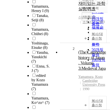
정확도
재미있는 과학
Yamamura,
순
실험퀴즈
10개씩 출력
내림차순
Henry I
(9)
인기도
Tanaka,
순
조회
산촌신일랑
10개씩
Seiji
(8)
연도순
조형사
2003
출력
제목순
20개씩
Yamamura,
저자순
Chūhei
(8)
출력
복사/대
발행기
출신청
30개씩
관순
Yoshinaga,
출력
Eisuke
(8)
2
50개씩
(The)Cambridge
Yasuba,
출력
Yasukichi
history of Japan
100개씩
(7)
. Volume
출력
Enna, S.
3:Medieval Japa
J
(7)
edited
Yamamura
, Kozo
by Kozo
Cambridge
Yamamura
University Press
(7)
1990
Yamamura,
복사/대
Ko^zo^
(7)
출신청