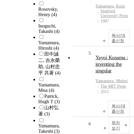
Yamamura
, Kozo
Rosovsky,
Stanford
Henry
(4)
University Press
1987
Inoguchi,
Takashi
(4)
복사/대
출신청
Yamamura,
Hiroshi
(4)
5
田中誠
Yayoi Kusama :
二, 吉永榮
inventing the
助, 山村忠
singular
平 共著
(4)
Yamamura
, Midori
Yamamura,
The MIT Press
Misa
(4)
2015
Patrick,
Hugh T
(3)
복사/대
山村弘
출신청
著
(3)
목차
6
Yamamura,
보기
Takeshi
(3)