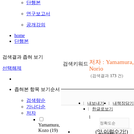
단행본
연구보고서
공개강의
home
단행본
검색결과 좁혀 보기
저자 : Yamamura,
검색키워드
Norio
선택해제
(검색결과
173
건)
좁혀본 항목 보기순서
검색량순
내보내기
내책장담기
가나다순
한글로보기
저자
1
정확도순
Yamamura,
Kozo
(19)
(앗 이럴수가!)
내림차순