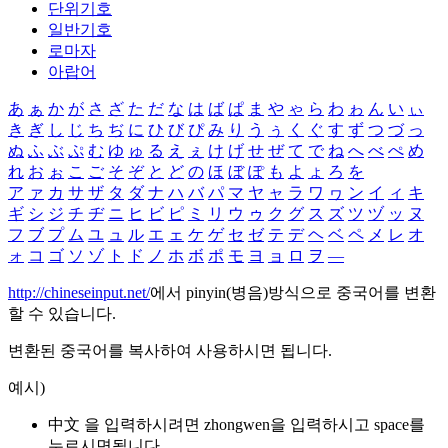
단위기호
일반기호
로마자
아랍어
あ
ぁ
か
が
さ
ざ
た
だ
な
は
ば
ぱ
ま
や
ゃ
ら
わ
ゎ
ん
い
ぃ
き
ぎ
し
じ
ち
ぢ
に
ひ
び
ぴ
み
り
う
ぅ
く
ぐ
す
ず
つ
づ
っ
ぬ
ふ
ぶ
ぷ
む
ゆ
ゅ
る
え
ぇ
け
げ
せ
ぜ
て
で
ね
へ
べ
ぺ
め
れ
お
ぉ
こ
ご
そ
ぞ
と
ど
の
ほ
ぼ
ぽ
も
よ
ょ
ろ
を
ア
ァ
カ
サ
ザ
タ
ダ
ナ
ハ
バ
パ
マ
ヤ
ャ
ラ
ワ
ヮ
ン
イ
ィ
キ
ギ
シ
ジ
チ
ヂ
ニ
ヒ
ビ
ピ
ミ
リ
ウ
ゥ
ク
グ
ス
ズ
ツ
ヅ
ッ
ヌ
フ
ブ
プ
ム
ユ
ュ
ル
エ
ェ
ケ
ゲ
セ
ゼ
テ
デ
ヘ
ベ
ペ
メ
レ
オ
ォ
コ
ゴ
ソ
ゾ
ト
ド
ノ
ホ
ボ
ポ
モ
ヨ
ョ
ロ
ヲ
―
http://chineseinput.net/
에서 pinyin(병음)방식으로 중국어를 변환
할 수 있습니다.
변환된 중국어를 복사하여 사용하시면 됩니다.
예시)
中文 을 입력하시려면
zhongwen
을 입력하시고 space를
누르시면됩니다.