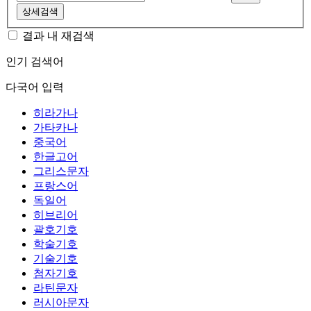
상세검색
결과 내 재검색
인기 검색어
다국어 입력
히라가나
가타카나
중국어
한글고어
그리스문자
프랑스어
독일어
히브리어
괄호기호
학술기호
기술기호
첨자기호
라틴문자
러시아문자