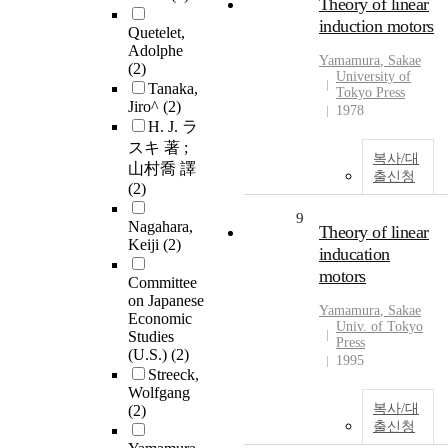
Theory of linear
induction motors
Quetelet,
Adolphe
Yamamura
, Sakae
(2)
University of
Tanaka,
Tokyo Press
Jiro^
(2)
1978
H. J. ラ
スキ 著 ;
복사/대
山村喬 譯
출신청
(2)
9
Nagahara,
Theory of linear
Keiji
(2)
inducation
motors
Committee
on Japanese
Yamamura
, Sakae
Economic
Univ. of Tokyo
Studies
Press
(U.S.)
(2)
1995
Streeck,
Wolfgang
복사/대
(2)
출신청