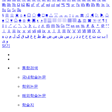
㎒
㎓
㎔
Ω
㏀
㏁
㎊
㎋
㎌
㏖
㏅
㎭
㎮
㎯
㏛
㎩
㎪
㎫
㎬
㏝
㏐
㏓
㏃
㏉
㏜
㏆
§
※
☆
★
○
●
◎
◇
◆
□
■
△
▽
→
←
↑
↓
↔
〓
◁
◀
▷
▶
♤
♠
♡
♥
♧
♣
⊙
◈
▣
◐
◑
▒
▤
▥
▨
▧
▦
▩
♨
☏
☎
☜
☞
¶
†
‡
↕
↗
↙
↖
↘
♭
♩
♪
♬
㉿
㈜
№
㏇
™
㏂
㏘
℡
＃
＆
＊
＠
ª
º
ⅰ
ⅱ
ⅲ
ⅳ
ⅴ
ⅵ
ⅶ
ⅷ
ⅸ
ⅹ
Ⅰ
Ⅱ
Ⅲ
Ⅳ
Ⅴ
Ⅵ
Ⅶ
Ⅷ
Ⅸ
Ⅹ
ا
ب
ت
ث
ج
ح
خ
د
ذ
ر
ز
س
ش
ص
ض
ط
ظ
ع
غ
ف
ق
ک
ل
م
ن
ه
و
ی
닫기
통합검색
국내학술논문
학위논문
해외학술논문
학술지