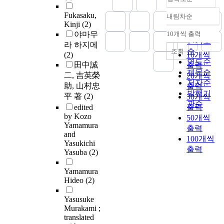
Fukasaku,
내림차순
정확도
Kinji
(2)
순
야마무
10개씩 출력
내림차순
인기도
라 하지메
순
조회
(2)
10개씩
연도순
田中誠
출력
제목순
二, 吉英榮
20개씩
저자순
助, 山村忠
출력
발행기
平 著
(2)
30개씩
관순
edited
출력
by Kozo
50개씩
Yamamura
출력
and
100개씩
Yasukichi
출력
Yasuba
(2)
Yamamura
Hideo
(2)
Yasusuke
Murakami ;
translated