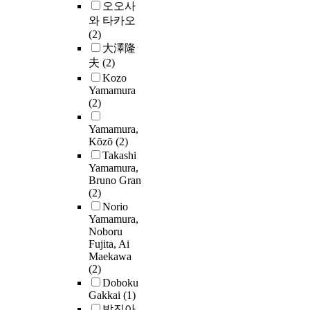
오오사
와 타카오
(2)
大澤隆
夫
(2)
Kozo
Yamamura
(2)
Yamamura,
Kōzō
(2)
Takashi
Yamamura,
Bruno Gran
(2)
Norio
Yamamura,
Noboru
Fujita, Ai
Maekawa
(2)
Doboku
Gakkai
(1)
박진아