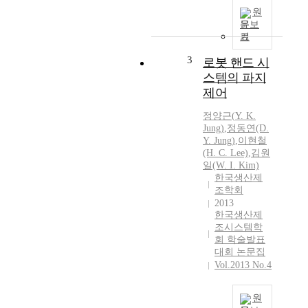
원
문보
기
3
로봇 핸드 시
스템의 파지
제어
정양근
(
Y.
K.
Jung
)
,
정동연(D.
Y.
Jung
)
,
이현철
(H. C. Lee)
,
김원
일(W. I. Kim)
한국생산제
조학회
2013
한국생산제
조시스템학
회 학술발표
대회 논문집
Vol.2013 No.4
원