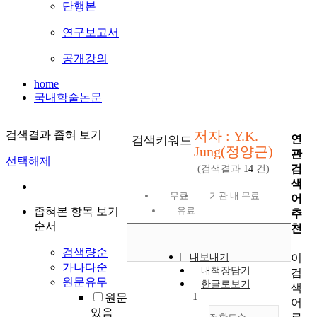
단행본
연구보고서
공개강의
home
국내학술논문
저자 : Y.K.
검색결과 좁혀 보기
연
검색키워드
Jung(정양근)
관
선택해제
검
(검색결과
14
건)
색
무료
기관 내 무료
어
좁혀본 항목 보기
유료
추
순서
천
검색량순
이
내보내기
가나다순
내책장담기
검
원문유무
한글로보기
색
1
원문
어
있음