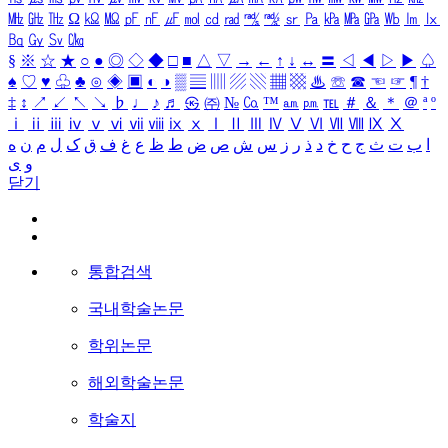
㎒
㎓
㎔
Ω
㏀
㏁
㎊
㎋
㎌
㏖
㏅
㎭
㎮
㎯
㏛
㎩
㎪
㎫
㎬
㏝
㏐
㏓
㏃
㏉
㏜
㏆
§
※
☆
★
○
●
◎
◇
◆
□
■
△
▽
→
←
↑
↓
↔
〓
◁
◀
▷
▶
♤
♠
♡
♥
♧
♣
⊙
◈
▣
◐
◑
▒
▤
▥
▨
▧
▦
▩
♨
☏
☎
☜
☞
¶
†
‡
↕
↗
↙
↖
↘
♭
♩
♪
♬
㉿
㈜
№
㏇
™
㏂
㏘
℡
＃
＆
＊
＠
ª
º
ⅰ
ⅱ
ⅲ
ⅳ
ⅴ
ⅵ
ⅶ
ⅷ
ⅸ
ⅹ
Ⅰ
Ⅱ
Ⅲ
Ⅳ
Ⅴ
Ⅵ
Ⅶ
Ⅷ
Ⅸ
Ⅹ
ا
ب
ت
ث
ج
ح
خ
د
ذ
ر
ز
س
ش
ص
ض
ط
ظ
ع
غ
ف
ق
ک
ل
م
ن
ه
و
ی
닫기
통합검색
국내학술논문
학위논문
해외학술논문
학술지