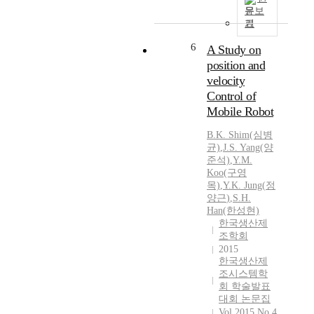
문보
기
6
A Study on
position and
velocity
Control of
Mobile Robot
B.
K.
Shim(심병
균)
,
J.S. Yang(양
준석)
,
Y.
M.
Koo(구영
목)
,
Y.K.
Jung
(
정
양근
)
,
S.H.
Han(한성현)
한국생산제
조학회
2015
한국생산제
조시스템학
회 학술발표
대회 논문집
Vol.2015 No.4