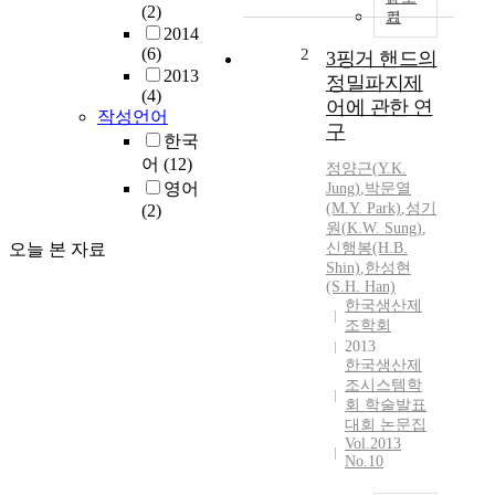
(2)
기
2014
(6)
2
3핑거 핸드의
2013
정밀파지제
(4)
어에 관한 연
작성언어
구
한국
어
(12)
정양근
(
Y.K.
영어
Jung
)
,
박문열
(M.
Y.
Park)
,
성기
(2)
원(
K.
W. Sung)
,
오늘 본 자료
신행봉(H.B.
Shin)
,
한성현
(S.H. Han)
한국생산제
조학회
2013
한국생산제
조시스템학
회 학술발표
대회 논문집
Vol.2013
No.10