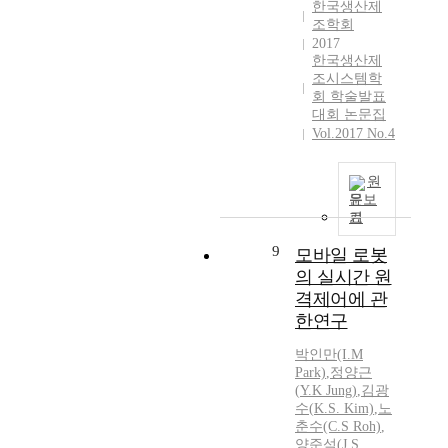
한국생산제
조학회
2017
한국생산제
조시스템학
회 학술발표
대회 논문집
Vol.2017 No.4
원
문보
기
9
모바일 로봇
의 실시간 원
격제어에 관
한연구
박인만(I.M
Park)
,
정양근
(
Y.K
Jung
)
,
김광
수(
K.
S. Kim)
,
노
춘수(C.S Roh)
,
양준석(J.S.