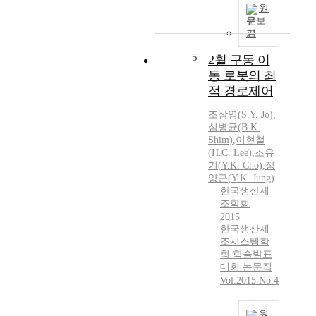
원
문보
기
5
2휠 구동 이
동 로봇의 최
적 경로제어
조상영(S.
Y.
Jo)
,
심병균(B.
K.
Shim)
,
이현철
(H.C. Lee)
,
조유
기(
Y.K.
Cho)
,
정
양근
(
Y.K.
Jung
)
한국생산제
조학회
2015
한국생산제
조시스템학
회 학술발표
대회 논문집
Vol.2015 No.4
원