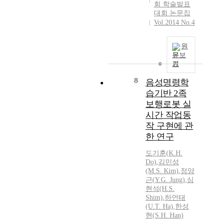
회 학술발표
대회 논문집
Vol.2014 No.4
원
문보
기
8
음성명령학
습기반 2족
보행로봇 실
시간 작업동
작 구현에 관
한 연구
도기훈(
K.
H.
Do)
,
김민성
(M.S. Kim)
,
정양
근
(
Y.
G.
Jung
)
,
심
현석(H.S.
Shim)
,
하언태
(U.T. Ha)
,
한성
현(S.H. Han)