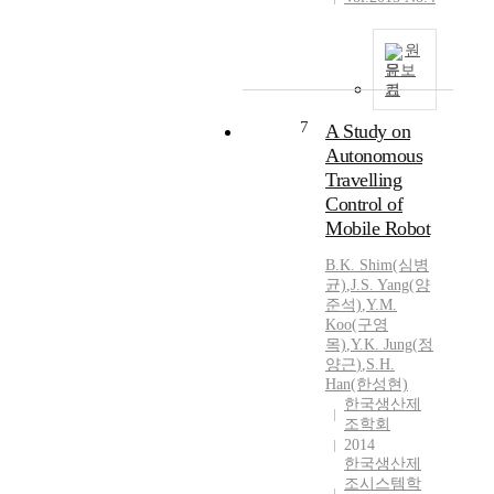
원
문보
기
7
A Study on
Autonomous
Travelling
Control of
Mobile Robot
B.
K.
Shim(심병
균)
,
J.S. Yang(양
준석)
,
Y.
M.
Koo(구영
목)
,
Y.K.
Jung
(
정
양근
)
,
S.H.
Han(한성현)
한국생산제
조학회
2014
한국생산제
조시스템학