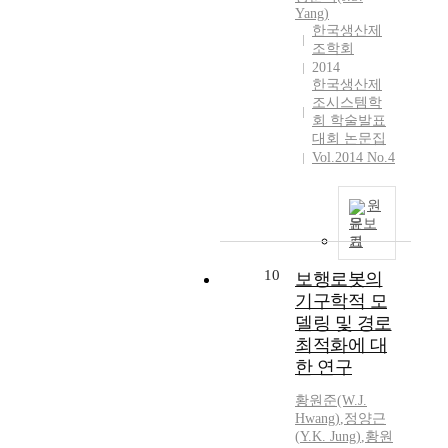
Yang)
한국생산제
조학회
2014
한국생산제
조시스템학
회 학술발표
대회 논문집
Vol.2014 No.4
원
문보
기
10
보행로봇의
기구학적 모
델링 및 경로
최적화에 대
한 연구
황원준(W.J.
Hwang)
,
정양근
(
Y.K.
Jung
)
,
황원