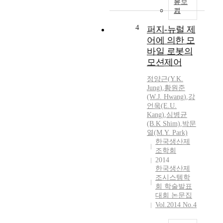
문보
기
4
퍼지-뉴럴 제
어에 의한 모
바일 로봇의
모션제어
정양근
(
Y.K.
Jung
)
,
황원준
(W.J. Hwang)
,
강
언욱(E.U.
Kang)
,
심병균
(B.
K
Shim)
,
박문
열(M.
Y.
Park)
한국생산제
조학회
2014
한국생산제
조시스템학
회 학술발표
대회 논문집
Vol.2014 No.4