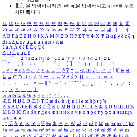
北京 을 입력하시려면
beijing
을 입력하시고 space를 누르
시면 됩니다.
ㅥ
ㅦ
ㅧ
ㅨ
ㅩ
ㅪ
ㅫ
ㅬ
ㅭ
ㅮ
ㅯ
ㅰ
ㅱ
ㅲ
ㅳ
ㅴ
ㅵ
ㅶ
ㅷ
ㅸ
ㅹ
ㅺ
ㅻ
ㅼ
ㅽ
ㅾ
ㅿ
ㆀ
ㆁ
ㆂ
ㆃ
ㆄ
ㆅ
ㆆ
ㆇ
ㆈ
ㆉ
ㆊ
ㆋ
ㆌ
ㆍ
ㆎ
Α
Β
Γ
Δ
Ε
Ζ
Η
Θ
Ι
Κ
Λ
Μ
Ν
Ξ
Ο
Π
Ρ
Σ
Τ
Υ
Φ
Χ
Ψ
Ω
α
β
γ
δ
ε
ζ
η
θ
ι
κ
λ
μ
ν
ξ
ο
π
ρ
σ
τ
υ
φ
χ
ψ
ω
á
à
Á
À
é
è
É
È
ç
Ç
ê
Ä
Ö
Ü
ä
ö
ü
ß
ְ
ֳ
ֲ
ֱ
ָ
ַ
ֵ
ֶ
ִ
ֹ
ּ
ֻ
ׂ
ׁ
ּ
ב
ה
נ
מ
צ
ת
ץ
ש
ד
ג
כ
ע
י
ח
ל
ך
ף
ק
ר
א
ט
ו
ן
ם
פ
‘
’
“
”
〔
〕
〈
〉
「
」
『
』
【
】
＂
（
）
［
］
｛
｝
±
×
÷
≠
≤
≥
∞
∴
♂
♀
∠
⊥
⌒
∂
∇
≡
≒
≪
≫
√
∽
∝
∵
∫
∬
∈
∋
⊆
⊇
⊂
⊃
∪
∩
∧
∨
￢
⇒
⇔
∀
∃
∮
∑
∏
＋
－
＜
＝
＞
、
。
·
‥
…
¨
〃
―
∥
＼
∼
´
～
ˇ
˘
˝
˚
˙
¸
˛
¡
¿
ː
！
＇
，
．
／
：
；
？
＾
＿
｀
｜
½
⅓
⅔
¼
¾
⅛
⅜
⅝
⅞
¹
²
³
⁴
ⁿ
₁
₂
₃
₄
Æ
Ð
Ħ
Ĳ
Ł
Ø
Œ
Þ
Ŧ
Ŋ
æ
đ
ð
ħ
ı
ĳ
ĸ
ŀ
ł
ø
œ
ß
þ
ŧ
ŋ
ŉ
А
Б
В
Г
Д
Е
Ё
Ж
З
И
Й
К
Л
М
Н
О
П
Р
С
Т
У
Ф
Х
Ц
Ч
Ш
Щ
Ъ
Ы
Ь
Э
Ю
Я
а
б
в
г
д
е
ё
ж
з
и
й
к
л
м
н
о
п
р
с
т
у
ф
х
ц
ч
ш
щ
ъ
ы
ь
э
ю
я
′
″
℃
Å
￠
￡
￥
¤
℉
‰
＄
％
Ｆ
￦
㎕
㎖
㎗
ℓ
㎘
㏄
㎣
㎤
㎥
㎦
㎙
㎚
㎛
㎜
㎝
㎞
㎟
㎠
㎡
㎢
㏊
㎍
㎎
㎏
㏏
㎈
㎉
㏈
㎧
㎨
㎰
㎱
㎲
㎳
㎴
㎵
㎶
㎷
㎸
㎹
㎀
㎁
㎂
㎃
㎄
㎺
㎻
㎽
㎾
㎿
㎐
㎑