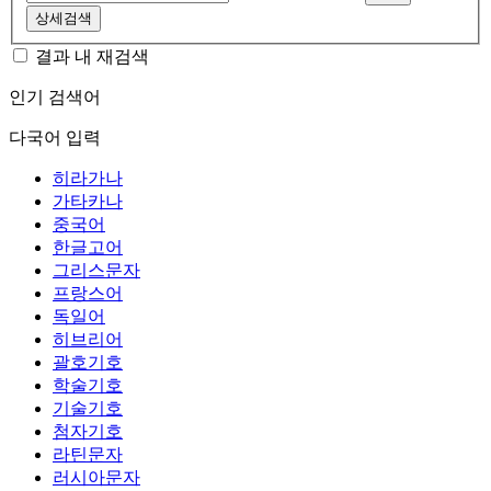
상세검색
결과 내 재검색
인기 검색어
다국어 입력
히라가나
가타카나
중국어
한글고어
그리스문자
프랑스어
독일어
히브리어
괄호기호
학술기호
기술기호
첨자기호
라틴문자
러시아문자