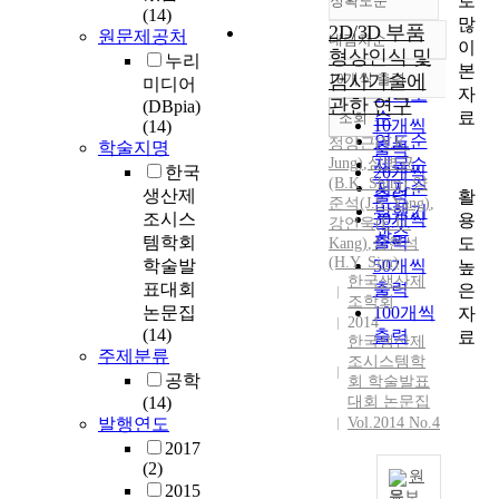
로
정확도순
(14)
많
2D/3D 부품
원문제공처
내림차순
이
정확도
형상인식 및
누리
본
순
10개씩 출력
검사기술에
미디어
내림차순
자
인기도
관한 연구
(DBpia)
료
순
조회
10개씩
(14)
연도순
정양근
(
Y.K.
학술지명
출력
Jung
)
,
심병균
제목순
한국
20개씩
(B.
K.
Shim)
,
양
저자순
생산제
출력
활
준석(J.S. Yang)
,
발행기
조시스
30개씩
용
강언욱(E.U.
관순
템학회
출력
도
Kang)
,
심현석
(H.
Y.
Sim)
학술발
50개씩
높
한국생산제
표대회
출력
은
조학회
논문집
100개씩
자
2014
(14)
출력
료
한국생산제
주제분류
조시스템학
공학
회 학술발표
(14)
대회 논문집
발행연도
Vol.2014 No.4
2017
(2)
원
2015
문보