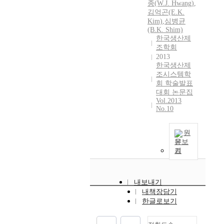
종(W.J. Hwang)
,
김억곤(E.
K.
Kim)
,
심병균
(B.
K.
Shim)
한국생산제
조학회
2013
한국생산제
조시스템학
회 학술발표
대회 논문집
Vol.2013
No.10
원
문보
기
내보내기
내책장담기
한글로보기