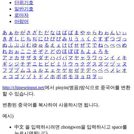
단위기호
일반기호
로마자
아랍어
あ
ぁ
か
が
さ
ざ
た
だ
な
は
ば
ぱ
ま
や
ゃ
ら
わ
ゎ
ん
い
ぃ
き
ぎ
し
じ
ち
ぢ
に
ひ
び
ぴ
み
り
う
ぅ
く
ぐ
す
ず
つ
づ
っ
ぬ
ふ
ぶ
ぷ
む
ゆ
ゅ
る
え
ぇ
け
げ
せ
ぜ
て
で
ね
へ
べ
ぺ
め
れ
お
ぉ
こ
ご
そ
ぞ
と
ど
の
ほ
ぼ
ぽ
も
よ
ょ
ろ
を
ア
ァ
カ
サ
ザ
タ
ダ
ナ
ハ
バ
パ
マ
ヤ
ャ
ラ
ワ
ヮ
ン
イ
ィ
キ
ギ
シ
ジ
チ
ヂ
ニ
ヒ
ビ
ピ
ミ
リ
ウ
ゥ
ク
グ
ス
ズ
ツ
ヅ
ッ
ヌ
フ
ブ
プ
ム
ユ
ュ
ル
エ
ェ
ケ
ゲ
セ
ゼ
テ
デ
ヘ
ベ
ペ
メ
レ
オ
ォ
コ
ゴ
ソ
ゾ
ト
ド
ノ
ホ
ボ
ポ
モ
ヨ
ョ
ロ
ヲ
―
http://chineseinput.net/
에서 pinyin(병음)방식으로 중국어를 변환
할 수 있습니다.
변환된 중국어를 복사하여 사용하시면 됩니다.
예시)
中文 을 입력하시려면
zhongwen
을 입력하시고 space를
누르시면됩니다.