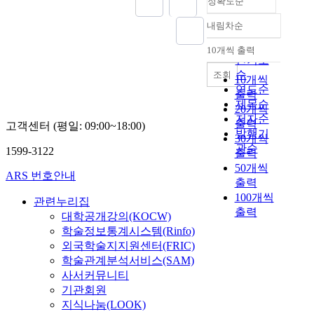
정확도순
내림차순
정확도
순
10개씩 출력
내림차순
인기도
순
조회
10개씩
연도순
출력
제목순
20개씩
저자순
출력
고객센터 (평일: 09:00~18:00)
발행기
30개씩
관순
1599-3122
출력
50개씩
ARS 번호안내
출력
100개씩
관련누리집
출력
대학공개강의(KOCW)
학술정보통계시스템(Rinfo)
외국학술지지원센터(FRIC)
학술관계분석서비스(SAM)
사서커뮤니티
기관회원
지식나눔(LOOK)