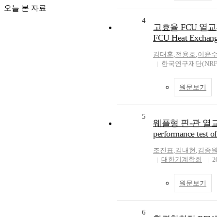
오늘 본 자료
4
고효율 FCU 열교환기 
FCU Heat Exchang
김대훈
,
전용호
,
이윤
한국연구재단(NRF
원문보기
5
웨플형 핀-관 열교환
performance test of
조진표
,
김내현
,
김종
대한기계학회
2
원문보기
6