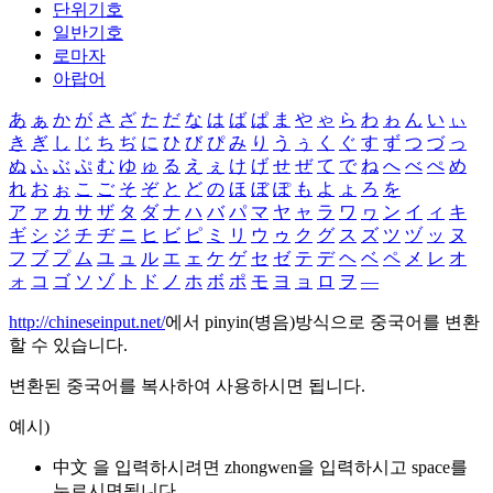
단위기호
일반기호
로마자
아랍어
あ
ぁ
か
が
さ
ざ
た
だ
な
は
ば
ぱ
ま
や
ゃ
ら
わ
ゎ
ん
い
ぃ
き
ぎ
し
じ
ち
ぢ
に
ひ
び
ぴ
み
り
う
ぅ
く
ぐ
す
ず
つ
づ
っ
ぬ
ふ
ぶ
ぷ
む
ゆ
ゅ
る
え
ぇ
け
げ
せ
ぜ
て
で
ね
へ
べ
ぺ
め
れ
お
ぉ
こ
ご
そ
ぞ
と
ど
の
ほ
ぼ
ぽ
も
よ
ょ
ろ
を
ア
ァ
カ
サ
ザ
タ
ダ
ナ
ハ
バ
パ
マ
ヤ
ャ
ラ
ワ
ヮ
ン
イ
ィ
キ
ギ
シ
ジ
チ
ヂ
ニ
ヒ
ビ
ピ
ミ
リ
ウ
ゥ
ク
グ
ス
ズ
ツ
ヅ
ッ
ヌ
フ
ブ
プ
ム
ユ
ュ
ル
エ
ェ
ケ
ゲ
セ
ゼ
テ
デ
ヘ
ベ
ペ
メ
レ
オ
ォ
コ
ゴ
ソ
ゾ
ト
ド
ノ
ホ
ボ
ポ
モ
ヨ
ョ
ロ
ヲ
―
http://chineseinput.net/
에서 pinyin(병음)방식으로 중국어를 변환
할 수 있습니다.
변환된 중국어를 복사하여 사용하시면 됩니다.
예시)
中文 을 입력하시려면
zhongwen
을 입력하시고 space를
누르시면됩니다.