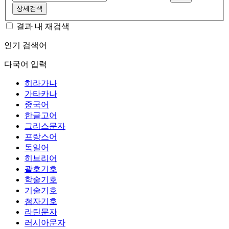
상세검색
결과 내 재검색
인기 검색어
다국어 입력
히라가나
가타카나
중국어
한글고어
그리스문자
프랑스어
독일어
히브리어
괄호기호
학술기호
기술기호
첨자기호
라틴문자
러시아문자