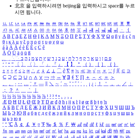
北京 을 입력하시려면
beijing
을 입력하시고 space를 누르
시면 됩니다.
ㅥ
ㅦ
ㅧ
ㅨ
ㅩ
ㅪ
ㅫ
ㅬ
ㅭ
ㅮ
ㅯ
ㅰ
ㅱ
ㅲ
ㅳ
ㅴ
ㅵ
ㅶ
ㅷ
ㅸ
ㅹ
ㅺ
ㅻ
ㅼ
ㅽ
ㅾ
ㅿ
ㆀ
ㆁ
ㆂ
ㆃ
ㆄ
ㆅ
ㆆ
ㆇ
ㆈ
ㆉ
ㆊ
ㆋ
ㆌ
ㆍ
ㆎ
Α
Β
Γ
Δ
Ε
Ζ
Η
Θ
Ι
Κ
Λ
Μ
Ν
Ξ
Ο
Π
Ρ
Σ
Τ
Υ
Φ
Χ
Ψ
Ω
α
β
γ
δ
ε
ζ
η
θ
ι
κ
λ
μ
ν
ξ
ο
π
ρ
σ
τ
υ
φ
χ
ψ
ω
á
à
Á
À
é
è
É
È
ç
Ç
ê
Ä
Ö
Ü
ä
ö
ü
ß
ְ
ֳ
ֲ
ֱ
ָ
ַ
ֵ
ֶ
ִ
ֹ
ּ
ֻ
ׂ
ׁ
ּ
ב
ה
נ
מ
צ
ת
ץ
ש
ד
ג
כ
ע
י
ח
ל
ך
ף
ק
ר
א
ט
ו
ן
ם
פ
‘
’
“
”
〔
〕
〈
〉
「
」
『
』
【
】
＂
（
）
［
］
｛
｝
±
×
÷
≠
≤
≥
∞
∴
♂
♀
∠
⊥
⌒
∂
∇
≡
≒
≪
≫
√
∽
∝
∵
∫
∬
∈
∋
⊆
⊇
⊂
⊃
∪
∩
∧
∨
￢
⇒
⇔
∀
∃
∮
∑
∏
＋
－
＜
＝
＞
、
。
·
‥
…
¨
〃
―
∥
＼
∼
´
～
ˇ
˘
˝
˚
˙
¸
˛
¡
¿
ː
！
＇
，
．
／
：
；
？
＾
＿
｀
｜
½
⅓
⅔
¼
¾
⅛
⅜
⅝
⅞
¹
²
³
⁴
ⁿ
₁
₂
₃
₄
Æ
Ð
Ħ
Ĳ
Ł
Ø
Œ
Þ
Ŧ
Ŋ
æ
đ
ð
ħ
ı
ĳ
ĸ
ŀ
ł
ø
œ
ß
þ
ŧ
ŋ
ŉ
А
Б
В
Г
Д
Е
Ё
Ж
З
И
Й
К
Л
М
Н
О
П
Р
С
Т
У
Ф
Х
Ц
Ч
Ш
Щ
Ъ
Ы
Ь
Э
Ю
Я
а
б
в
г
д
е
ё
ж
з
и
й
к
л
м
н
о
п
р
с
т
у
ф
х
ц
ч
ш
щ
ъ
ы
ь
э
ю
я
′
″
℃
Å
￠
￡
￥
¤
℉
‰
＄
％
Ｆ
￦
㎕
㎖
㎗
ℓ
㎘
㏄
㎣
㎤
㎥
㎦
㎙
㎚
㎛
㎜
㎝
㎞
㎟
㎠
㎡
㎢
㏊
㎍
㎎
㎏
㏏
㎈
㎉
㏈
㎧
㎨
㎰
㎱
㎲
㎳
㎴
㎵
㎶
㎷
㎸
㎹
㎀
㎁
㎂
㎃
㎄
㎺
㎻
㎽
㎾
㎿
㎐
㎑