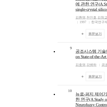
에 관한 연구(A Study 
single-crystal sili
김환영
,
천인호
,
김창
1997
한국연구재
원문보기
9
공조시스템 기술현황 
on State-of-the-A
김호영
,
강병하
공
원문보기
10
뉴로-퍼지 제어
한 연구(A Study on I
Neurofuzzy Contro