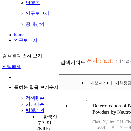
단행본
연구보고서
공개강의
home
연구보고서
검색결과 좁혀 보기
저자 : Y.H.
(검색결
검색키워드
선택해제
내보내기
내책장
좁혀본 항목 보기순서
검색량순
1
가나다순
Determination of N
발행기관
Powders by Neutro
한국연
Choi,
,
Y.
,
Lim,
,
T.H.
,
Ch
구재단
2001
한국연구재
(NRF)