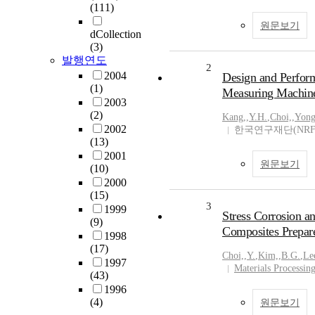
(111)
원문보기
dCollection
(3)
발행연도
2
2004
Design and Perfor
(1)
Measuring Machin
2003
(2)
Kang,
,
Y.H.
,
Choi,
,
Yon
2002
한국연구재단(NRF
(13)
2001
원문보기
(10)
2000
(15)
3
1999
Stress Corrosion a
(9)
Composites Prepar
1998
(17)
Choi,
,
Y.
,
Kim,
,
B.G.
,
Le
1997
Materials Processin
(43)
1996
(4)
원문보기