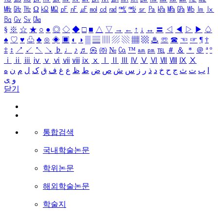
㎒
㎓
㎔
Ω
㏀
㏁
㎊
㎋
㎌
㏖
㏅
㎭
㎮
㎯
㏛
㎩
㎪
㎫
㎬
㏝
㏐
㏓
㏃
㏉
㏜
㏆
§
※
☆
★
○
●
◎
◇
◆
□
■
△
▽
→
←
↑
↓
↔
〓
◁
◀
▷
▶
♤
♠
♡
♥
♧
♣
⊙
◈
▣
◐
◑
▒
▤
▥
▨
▧
▦
▩
♨
☏
☎
☜
☞
¶
†
‡
↕
↗
↙
↖
↘
♭
♩
♪
♬
㉿
㈜
№
㏇
™
㏂
㏘
℡
＃
＆
＊
＠
ª
º
ⅰ
ⅱ
ⅲ
ⅳ
ⅴ
ⅵ
ⅶ
ⅷ
ⅸ
ⅹ
Ⅰ
Ⅱ
Ⅲ
Ⅳ
Ⅴ
Ⅵ
Ⅶ
Ⅷ
Ⅸ
Ⅹ
ا
ب
ت
ث
ج
ح
خ
د
ذ
ر
ز
س
ش
ص
ض
ط
ظ
ع
غ
ف
ق
ک
ل
م
ن
ه
و
ی
닫기
통합검색
국내학술논문
학위논문
해외학술논문
학술지