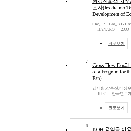
환경친화적 RPV강
조사(Irradiation Te
Development of Ec
Cho,
,
I.S.
,
Lee,
,
B.G.Ch
HANARO
2000
원문보기
7
Cross Flow F
of a Program for t
Fan)
김재원
,
강동진
,
배상
1997
한국연구재
원문보기
8
KOH 용액을 이