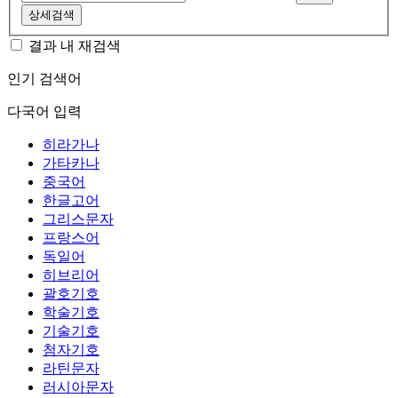
상세검색
결과 내 재검색
인기 검색어
다국어 입력
히라가나
가타카나
중국어
한글고어
그리스문자
프랑스어
독일어
히브리어
괄호기호
학술기호
기술기호
첨자기호
라틴문자
러시아문자