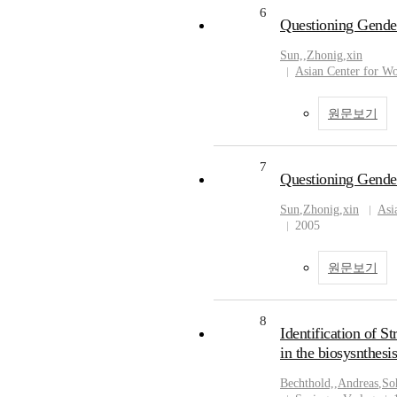
6
Questioning Gende
Sun,
,
Zhonig
,
xin
Asian Center for W
원문보기
7
Questioning Gende
Sun
,
Zhonig
,
xin
Asi
2005
원문보기
8
Identification of 
in the biosysnthesis
Bechthold,
,
Andreas
,
So