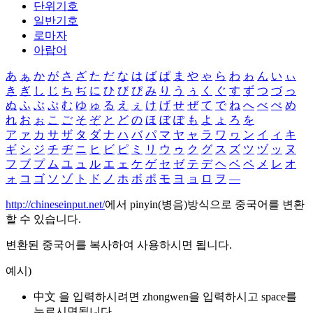
단위기호
일반기호
로마자
아랍어
あ
ぁ
か
が
さ
ざ
た
だ
な
は
ば
ぱ
ま
や
ゃ
ら
わ
ゎ
ん
い
ぃ
き
ぎ
し
じ
ち
ぢ
に
ひ
び
ぴ
み
り
う
ぅ
く
ぐ
す
ず
つ
づ
っ
ぬ
ふ
ぶ
ぷ
む
ゆ
ゅ
る
え
ぇ
け
げ
せ
ぜ
て
で
ね
へ
べ
ぺ
め
れ
お
ぉ
こ
ご
そ
ぞ
と
ど
の
ほ
ぼ
ぽ
も
よ
ょ
ろ
を
ア
ァ
カ
サ
ザ
タ
ダ
ナ
ハ
バ
パ
マ
ヤ
ャ
ラ
ワ
ヮ
ン
イ
ィ
キ
ギ
シ
ジ
チ
ヂ
ニ
ヒ
ビ
ピ
ミ
リ
ウ
ゥ
ク
グ
ス
ズ
ツ
ヅ
ッ
ヌ
フ
ブ
プ
ム
ユ
ュ
ル
エ
ェ
ケ
ゲ
セ
ゼ
テ
デ
ヘ
ベ
ペ
メ
レ
オ
ォ
コ
ゴ
ソ
ゾ
ト
ド
ノ
ホ
ボ
ポ
モ
ヨ
ョ
ロ
ヲ
―
http://chineseinput.net/
에서 pinyin(병음)방식으로 중국어를 변환
할 수 있습니다.
변환된 중국어를 복사하여 사용하시면 됩니다.
예시)
中文 을 입력하시려면
zhongwen
을 입력하시고 space를
누르시면됩니다.