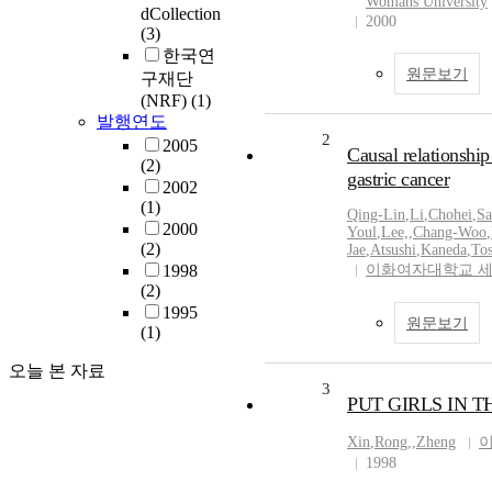
Womans University
dCollection
2000
(3)
한국연
원문보기
구재단
(NRF)
(1)
발행연도
2
2005
Causal relationshi
(2)
gastric cancer
2002
(1)
Qing-Lin
,
Li
,
Chohei
,
Sa
2000
Youl
,
Lee,
,
Chang-Woo
,
(2)
Jae
,
Atsushi
,
Kaneda
,
Tos
1998
이화여자대학교 
(2)
1995
원문보기
(1)
오늘 본 자료
3
PUT GIRLS IN 
Xin
,
Rong,
,
Zheng
1998