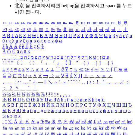
北京 을 입력하시려면
beijing
을 입력하시고 space를 누르
시면 됩니다.
ㅥ
ㅦ
ㅧ
ㅨ
ㅩ
ㅪ
ㅫ
ㅬ
ㅭ
ㅮ
ㅯ
ㅰ
ㅱ
ㅲ
ㅳ
ㅴ
ㅵ
ㅶ
ㅷ
ㅸ
ㅹ
ㅺ
ㅻ
ㅼ
ㅽ
ㅾ
ㅿ
ㆀ
ㆁ
ㆂ
ㆃ
ㆄ
ㆅ
ㆆ
ㆇ
ㆈ
ㆉ
ㆊ
ㆋ
ㆌ
ㆍ
ㆎ
Α
Β
Γ
Δ
Ε
Ζ
Η
Θ
Ι
Κ
Λ
Μ
Ν
Ξ
Ο
Π
Ρ
Σ
Τ
Υ
Φ
Χ
Ψ
Ω
α
β
γ
δ
ε
ζ
η
θ
ι
κ
λ
μ
ν
ξ
ο
π
ρ
σ
τ
υ
φ
χ
ψ
ω
á
à
Á
À
é
è
É
È
ç
Ç
ê
Ä
Ö
Ü
ä
ö
ü
ß
ְ
ֳ
ֲ
ֱ
ָ
ַ
ֵ
ֶ
ִ
ֹ
ּ
ֻ
ׂ
ׁ
ּ
ב
ה
נ
מ
צ
ת
ץ
ש
ד
ג
כ
ע
י
ח
ל
ך
ף
ק
ר
א
ט
ו
ן
ם
פ
‘
’
“
”
〔
〕
〈
〉
「
」
『
』
【
】
＂
（
）
［
］
｛
｝
±
×
÷
≠
≤
≥
∞
∴
♂
♀
∠
⊥
⌒
∂
∇
≡
≒
≪
≫
√
∽
∝
∵
∫
∬
∈
∋
⊆
⊇
⊂
⊃
∪
∩
∧
∨
￢
⇒
⇔
∀
∃
∮
∑
∏
＋
－
＜
＝
＞
、
。
·
‥
…
¨
〃
―
∥
＼
∼
´
～
ˇ
˘
˝
˚
˙
¸
˛
¡
¿
ː
！
＇
，
．
／
：
；
？
＾
＿
｀
｜
½
⅓
⅔
¼
¾
⅛
⅜
⅝
⅞
¹
²
³
⁴
ⁿ
₁
₂
₃
₄
Æ
Ð
Ħ
Ĳ
Ł
Ø
Œ
Þ
Ŧ
Ŋ
æ
đ
ð
ħ
ı
ĳ
ĸ
ŀ
ł
ø
œ
ß
þ
ŧ
ŋ
ŉ
А
Б
В
Г
Д
Е
Ё
Ж
З
И
Й
К
Л
М
Н
О
П
Р
С
Т
У
Ф
Х
Ц
Ч
Ш
Щ
Ъ
Ы
Ь
Э
Ю
Я
а
б
в
г
д
е
ё
ж
з
и
й
к
л
м
н
о
п
р
с
т
у
ф
х
ц
ч
ш
щ
ъ
ы
ь
э
ю
я
′
″
℃
Å
￠
￡
￥
¤
℉
‰
＄
％
Ｆ
￦
㎕
㎖
㎗
ℓ
㎘
㏄
㎣
㎤
㎥
㎦
㎙
㎚
㎛
㎜
㎝
㎞
㎟
㎠
㎡
㎢
㏊
㎍
㎎
㎏
㏏
㎈
㎉
㏈
㎧
㎨
㎰
㎱
㎲
㎳
㎴
㎵
㎶
㎷
㎸
㎹
㎀
㎁
㎂
㎃
㎄
㎺
㎻
㎽
㎾
㎿
㎐
㎑