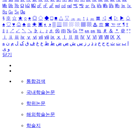
㎒
㎓
㎔
Ω
㏀
㏁
㎊
㎋
㎌
㏖
㏅
㎭
㎮
㎯
㏛
㎩
㎪
㎫
㎬
㏝
㏐
㏓
㏃
㏉
㏜
㏆
§
※
☆
★
○
●
◎
◇
◆
□
■
△
▽
→
←
↑
↓
↔
〓
◁
◀
▷
▶
♤
♠
♡
♥
♧
♣
⊙
◈
▣
◐
◑
▒
▤
▥
▨
▧
▦
▩
♨
☏
☎
☜
☞
¶
†
‡
↕
↗
↙
↖
↘
♭
♩
♪
♬
㉿
㈜
№
㏇
™
㏂
㏘
℡
＃
＆
＊
＠
ª
º
ⅰ
ⅱ
ⅲ
ⅳ
ⅴ
ⅵ
ⅶ
ⅷ
ⅸ
ⅹ
Ⅰ
Ⅱ
Ⅲ
Ⅳ
Ⅴ
Ⅵ
Ⅶ
Ⅷ
Ⅸ
Ⅹ
ا
ب
ت
ث
ج
ح
خ
د
ذ
ر
ز
س
ش
ص
ض
ط
ظ
ع
غ
ف
ق
ک
ل
م
ن
ه
و
ی
닫기
통합검색
국내학술논문
학위논문
해외학술논문
학술지